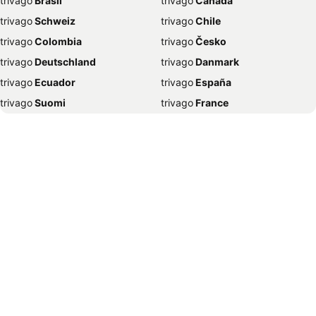
trivago
‏ Brasil
trivago
‏ Canada
Hotels Rovinj
Hotels Mondsee
trivago
‏ Schweiz
trivago
‏ Chile
Hotels New York
Hotels Bregenz
trivago
‏ Colombia
trivago
‏ Česko
Hotels Amsterdam
Hotels Budapest
trivago
‏ Deutschland
trivago
‏ Danmark
Hotels Attersee
Hotels Villach
trivago
‏ Ecuador
trivago
‏ España
Hotels Kopenhagen
Hotels Palma de Mallorca
trivago
‏ Suomi
trivago
‏ France
Hotels Berlin
Hotels Zell am See
trivago
‏ Ελλάδα
trivago
‏ 香港
Hotels Saalbach Hinterglemm
Hotels Antalya
trivago
‏ Hrvatska
trivago
‏ Magyarország
Hotels Bad Ischl
Hotels Mailand
trivago
‏ Indonesia
trivago
‏ Ireland
Hotels Hurghada
Hotels Ljubljana
trivago
‏ ישראל
trivago
‏ India
Hotels Bad Hofgastein
Hotels Pörtschach
trivago
‏ Italia
trivago
‏ 日本
Hotels Bardolino
Hotels Bad Kleinkirchheim
trivago
‏ 한국
trivago
‏ México
Hotels Dubrovnik
Hotels Nizza
trivago
‏ Malaysia
trivago
‏ Nederland
Hotels Weissensee
Hotels Kitzbühel
trivago
‏ Norge
trivago
‏ New Zealand
Hotels Meran
Hotels Stockholm
trivago
‏ Perú
trivago
‏ Pilipinas
Hotels Side
Hotels Medulin
trivago
‏ Polska
trivago
‏ Portugal
Hotels Istanbul
Hotels Lissabon