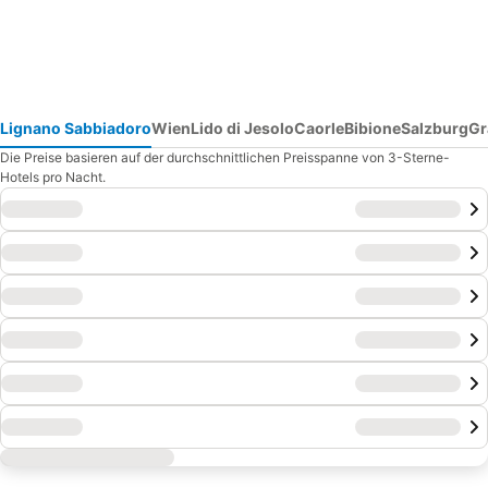
Lignano Sabbiadoro
Wien
Lido di Jesolo
Caorle
Bibione
Salzburg
Gr
Die Preise basieren auf der durchschnittlichen Preisspanne von 3-Sterne-
Hotels pro Nacht.