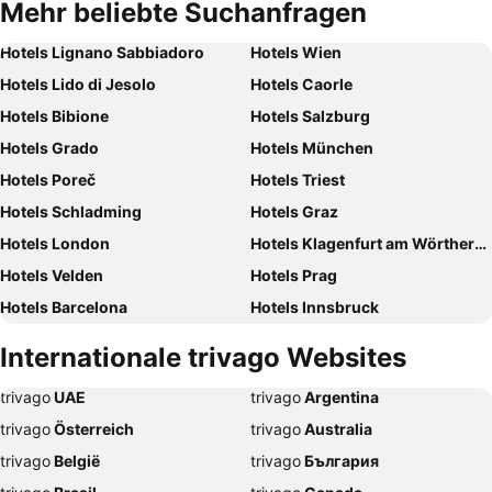
Mehr beliebte Suchanfragen
Hotels Lignano Sabbiadoro
Hotels Wien
Hotels Lido di Jesolo
Hotels Caorle
Hotels Bibione
Hotels Salzburg
Hotels Grado
Hotels München
Hotels Poreč
Hotels Triest
Hotels Schladming
Hotels Graz
Hotels London
Hotels Klagenfurt am Wörthersee
Hotels Velden
Hotels Prag
Hotels Barcelona
Hotels Innsbruck
Hotels Hamburg
Hotels Jesolo
Internationale trivago Websites
Hotels Venedig
Hotels Rom
trivago
‏ UAE
trivago
‏ Argentina
Hotels Umag
Hotels Rimini
trivago
‏ Österreich
trivago
‏ Australia
Hotels Opatija
Hotels Portorož
trivago
‏ België
trivago
‏ България
Hotels Paris
Hotels Linz