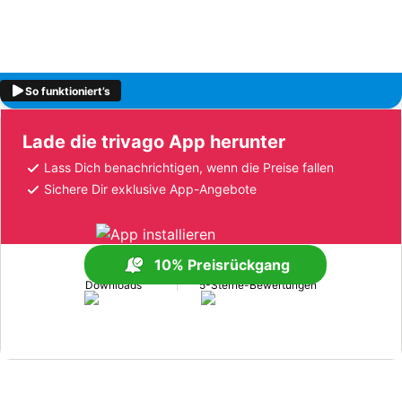
So funktioniert’s
Lade die trivago App herunter
Lass Dich benachrichtigen, wenn die Preise fallen
Sichere Dir exklusive App-Angebote
10% Preisrückgang
>170 Mio.
>1 Mio.
Downloads
5-Sterne-Bewertungen