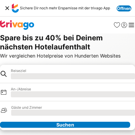
Sichere Dir noch mehr Ersparnisse mit der trivago App
Öffnen
Favoriten
Einlog
Me
Spare bis zu 40% bei Deinem
nächsten Hotelaufenthalt
Wir vergleichen Hotelpreise von Hunderten Websites
Reiseziel
Hotel
Lade Daten
An-/Abreise
Lade Daten
Gäste und Zimmer
Lade Daten
Suchen
Unsere Partner