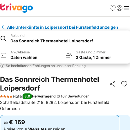
Favoriten
Einlog
Me
Alle Unterkünfte in Loipersdorf bei Fürstenfeld anzeigen
Reiseziel
Das Sonnreich Thermenhotel Loipersdorf
An-/Abreise
Gäste und Zimmer
Daten wählen
2 Gäste, 1 Zimmer
So beeinflussen Zahlungen an uns unser Ranking
Das Sonnreich Thermenhotel
Loipersdorf
Teilen
Zu
Hotel
8,9
Hervorragend
(
6 107 Bewertungen
)
4 Sterne
Schaffelbadstraße 219, 8282, Loipersdorf bei Fürstenfeld,
Österreich
€ 169
€ 169
ab
ab
Preise von
6 Websites
anzeigen
Preise von
6 Websites
anzeigen