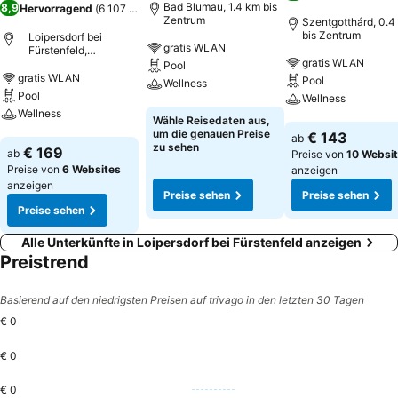
Bad Blumau, 1.4 km bis
8,9
Hervorragend
(
6 107 Bewertungen
)
Zentrum
Szentgotthárd, 0.4
bis Zentrum
Loipersdorf bei
gratis WLAN
Fürstenfeld,
gratis WLAN
Österreich
Pool
gratis WLAN
Pool
Wellness
Pool
Wellness
Wellness
Preise sehen
Wähle Reisedaten aus,
Preise sehen
um die genauen Preise
€ 143
ab
Preise sehen
zu sehen
€ 169
ab
Preise von
10 Websi
Preise von
6 Websites
anzeigen
anzeigen
Preise sehen
Preise sehen
Preise sehen
Alle Unterkünfte in Loipersdorf bei Fürstenfeld anzeigen
Preistrend
Basierend auf den niedrigsten Preisen auf trivago in den letzten 30 Tagen
€ 0
€ 0
€ 0