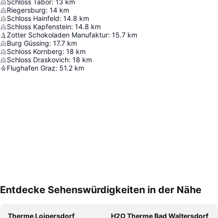
Schloss Tabor
:
13
km
Riegersburg
:
14
km
Schloss Hainfeld
:
14.8
km
Schloss Kapfenstein
:
14.8
km
Zotter Schokoladen Manufaktur
:
15.7
km
Burg Güssing
:
17.7
km
Schloss Kornberg
:
18
km
Schloss Draskovich
:
18
km
Flughafen Graz
:
51.2
km
Entdecke Sehenswürdigkeiten in der Nähe
Karte vergrößern
Therme Loipersdorf
H2O Therme Bad Waltersdorf