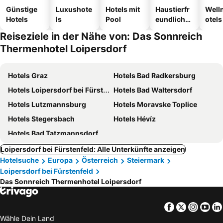
Günstige
Luxushote
Hotels mit
Haustierfr
Well
Hotels
ls
Pool
eundliche
otels
Hotels
Reiseziele in der Nähe von: Das Sonnreich
Thermenhotel Loipersdorf
Hotels Graz
Hotels Bad Radkersburg
Hotels Loipersdorf bei Fürstenfeld
Hotels Bad Waltersdorf
Hotels Lutzmannsburg
Hotels Moravske Toplice
Hotels Stegersbach
Hotels Hévíz
Hotels Bad Tatzmannsdorf
Loipersdorf bei Fürstenfeld: Alle Unterkünfte anzeigen
Hotelsuche
Europa
Österreich
Steiermark
Loipersdorf bei Fürstenfeld
Das Sonnreich Thermenhotel Loipersdorf
Facebook
Twitter
Insta
Yo
Wähle Dein Land