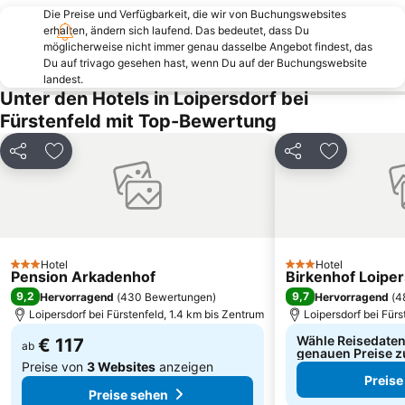
Die Preise und Verfügbarkeit, die wir von Buchungswebsites
erhalten, ändern sich laufend. Das bedeutet, dass Du
möglicherweise nicht immer genau dasselbe Angebot findest, das
Du auf trivago gesehen hast, wenn Du auf der Buchungswebsite
landest.
Unter den Hotels in Loipersdorf bei
Fürstenfeld mit Top-Bewertung
Teilen
Zu Favoriten hinzufügen
Teilen
Zu Favorit
Hotel
Hotel
3 Sterne
3 Sterne
Pension Arkadenhof
Birkenhof Loiper
9,2
9,7
Hervorragend
(
430 Bewertungen
)
Hervorragend
(
4
Loipersdorf bei Fürstenfeld, 1.4 km bis Zentrum
Loipersdorf bei Fürs
Wähle Reisedaten
€ 117
ab
genauen Preise z
Preise von
3 Websites
anzeigen
Preise
Preise sehen