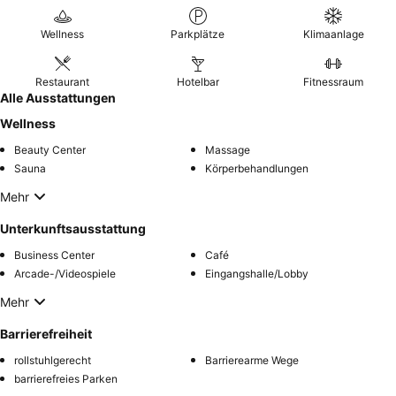
Wellness
Parkplätze
Klimaanlage
Restaurant
Hotelbar
Fitnessraum
Alle Ausstattungen
Wellness
Beauty Center
Massage
Sauna
Körperbehandlungen
Mehr
Unterkunftsausstattung
Business Center
Café
Arcade-/Videospiele
Eingangshalle/Lobby
Mehr
Barrierefreiheit
rollstuhlgerecht
Barrierearme Wege
barrierefreies Parken