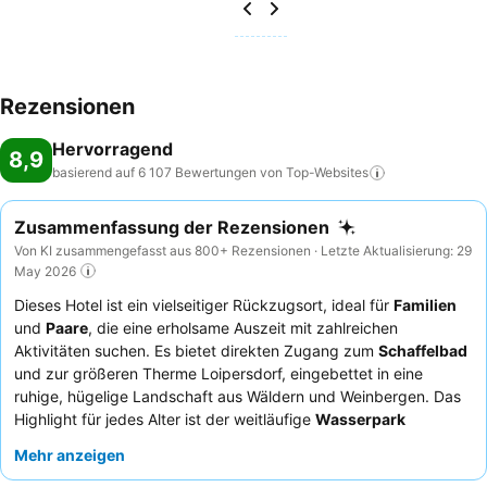
Rezensionen
Hervorragend
8,9
basierend auf 6 107 Bewertungen von
Top-Websites
Zusammenfassung der Rezensionen
Von KI zusammengefasst aus 800+ Rezensionen · Letzte Aktualisierung: 29
May 2026
Dieses Hotel ist ein vielseitiger Rückzugsort, ideal für
Familien
und
Paare
, die eine erholsame Auszeit mit zahlreichen
Aktivitäten suchen. Es bietet direkten Zugang zum
Schaffelbad
und zur größeren Therme Loipersdorf, eingebettet in eine
ruhige, hügelige Landschaft aus Wäldern und Weinbergen. Das
Highlight für jedes Alter ist der weitläufige
Wasserpark
innerhalb der Therme, ergänzt durch ein liebevoll
Mehr anzeigen
ausgestattetes Kinderspielzimmer und Spielzimmer. Die Gäste