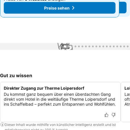
Preise sehen
Preise sehen
1 / 29
Gut zu wissen
Direkter Zugang zur Therme Loipersdorf
Lo
Du kommst ganz bequem über einen überdachten Gang
La
direkt vom Hotel in die weitläufige Therme Loipersdorf und
of
ins Schaffelbad – perfekt zum Entspannen und Wohlfühlen.
At
Dieser Inhalt wurde mithilfe von künstlicher Intelligenz erstellt und ist
möglicherweise nicht zu 100 % korrekt.