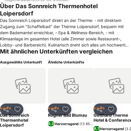
Über Das Sonnreich Thermenhotel
Loipersdorf
Das Sonnreich Loipersdorf direkt an der Therme: - mit direktem
Zugang zum "Schaffelbad" der Therme Loipersdorf, bequem mit
dem Bademantel erreichbar, - Spa & Wellness-Bereich, - mit
Klimaanlage im gesamten Hotel (alle Zimmer sowie Restaurant-,
Lobby- und Barbereich). Kulinarisch dreht sich alles um hochwertige
Mit ähnlichen Unterkünften vergleichen
Produkte aus der Region: vom Feinschmecker-Frühstück bis zum
abendlichen Verwöhn-Buffet, bei mehrgängigen Menüs, wie bei
Ausgewählte Unterkunft
Ähnliche Unterkünfte
saisonalen Schmankerln. Dazu passen perfekt ausgewählte Weine
aus Österreich. Fühlen Sie sich ausgeglichen und erholt, lassen Sie
Körper und Geist vom geschulten Team umsorgen: im weitläufigen
Wellness-Bereich, beim vielfältigen Wohlfühlprogramm, der kreativen
Küche – oder beim Fasten für Genießer.
Hotel
Hotel
Hotel
4 Sterne
4 Sterne
4 Sterne
Teilen
Zu Favoriten hinzufügen
Teilen
Zu Favoriten hinzufügen
Teilen
Zu Favor
Das Sonnreich
Rogner Bad Blumau
Gotthard Therme
Thermenhotel
Hotel & Conferenc
9,3
Hervorragend
(
13 851 Bewertungen
)
Loipersdorf
8,7
Hervorragend
(
3 