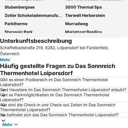
Stubenbergsee
3000 Thermal Spa
Zotter Schokoladenmanufaktur
Tierwelt Herberstein
Parktherme
Murradweg
Styrassic Park
Mariatrost Basilica
Unterkunftsbeschreibung
Savaria Történelmi Karnevál
Riegersburg
Schaffelbadstraße 219, 8282, Loipersdorf bei Fürstenfeld,
Murska Sobota
Szombathely Downtown
Österreich
Szombathely Railway Station
Zum Dokl
Mehr
Häufig gestellte Fragen zu Das Sonnreich
Mühlenhof
Zehnerhaus
Thermenhotel Loipersdorf
Bukovniško jezero
Gibt es einen Poolbereich im Das Sonnreich Thermenhotel
Loipersdorf?
Sind Haustiere im Das Sonnreich Thermenhotel Loipersdorf erlaubt?
Gibt es Parkmöglichkeiten im Das Sonnreich Thermenhotel
Loipersdorf?
Wie sind die Check-in und Check-out Zeiten im Das Sonnreich
Thermenhotel Loipersdorf?
Wo befindet sich das Das Sonnreich Thermenhotel Loipersdorf?
Mehr