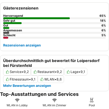
loben stets das außergewöhnliche Personal und die vielfältigen
kulinarischen Angebote, insbesondere das reichhaltige
Gästerezensionen
Frühstücksbuffet
und die abwechslungsreichen Abendbuffets.
Für ein noch besseres Erlebnis empfiehlt es sich, ein Zimmer in
Hervorragend
65
%
einer höheren Etage zu buchen, um möglicherweise eine
Sehr gut
18
%
schönere Aussicht zu genießen.
Gut
6
%
Angemessen
6
%
Schlecht
5
%
Rezensionen anzeigen
Überdurchschnittlich gut bewertet für Loipersdorf
bei Fürstenfeld
Service
•
9,2
Restaurant
•
9,2
Lage
•
9,1
Fitnessraum
•
9,1
WLAN
•
8,6
Mehr Bewertungen anzeigen
Top-Ausstattungen und Services
WLAN in Lobby
WLAN im Zimmer
Pool