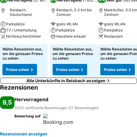
Hervorragend
(
27 Bewertungen
Hervorragend
)
(
1 853 Bewertungen
Sehr gut
)
(
565 Be
Reisbach,
Reisbach, 0.3 km bis
Marklkofen, 3.0 km
Deutschland
Zentrum
Zentrum
Parkplätze
gratis WLAN
gratis WLAN
TV / Unterhaltung
Parkplätze
Parkplätze
Nichtraucherzimmer
Haustiere erlaubt
Restaurant
Preise sehen
Preise sehen
Preise sehen
Wähle Reisedaten aus,
Wähle Reisedaten aus,
Wähle Reisedaten au
um die genauen Preise
um die genauen Preise
um die genauen Prei
zu sehen
zu sehen
zu sehen
Preise sehen
Preise sehen
Preise sehen
Alle Unterkünfte in Reisbach anzeigen
Rezensionen
Hervorragend
9,5
100% verifizierte Bewertungen (27 Bewertungen)
Bewertung auf
Rezensionen anzeigen