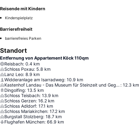
Reisende mit Kindern
Kinderspielplatz
Barrierefreiheit
barrierefreies Parken
Standort
Entfernung von Appartement Köck 110qm
Reisbach
:
0.4
km
Schloss Poxau
:
5.8
km
Lanz Leo
:
8.9
km
Widderanlage am Isarradweg
:
10.9
km
Kastenhof Landau - Das Museum für Steinzeit und Gegenwart
:
12.3
km
Dingolfing
:
13.5
km
Schloss Teisbach
:
13.9
km
Schloss Gerzen
:
16.2
km
Schloss Adldorf
:
17.1
km
Schloss Mariakirchen
:
17.2
km
Burgstall Stolzberg
:
18.7
km
Flughafen München
:
66.9
km