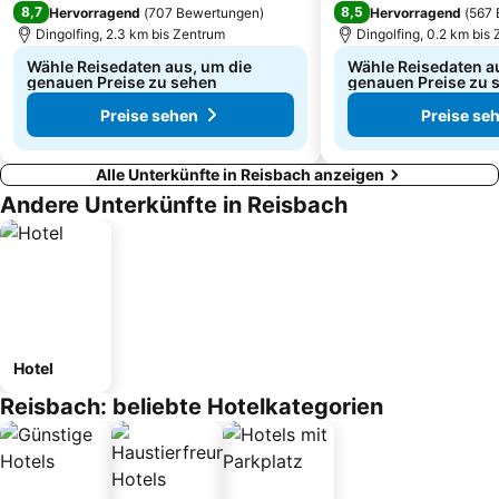
8,7
8,5
Hervorragend
(
707 Bewertungen
)
Hervorragend
(
567 
Dingolfing, 2.3 km bis Zentrum
Dingolfing, 0.2 km bis
Wähle Reisedaten aus, um die
Wähle Reisedaten a
genauen Preise zu sehen
genauen Preise zu 
Preise sehen
Preise se
Alle Unterkünfte in Reisbach anzeigen
Andere Unterkünfte in Reisbach
Hotel
Reisbach: beliebte Hotelkategorien