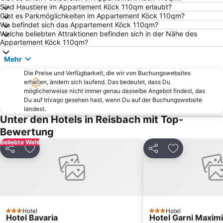
Sind Haustiere im Appartement Köck 110qm erlaubt?
Gibt es Parkmöglichkeiten im Appartement Köck 110qm?
Wo befindet sich das Appartement Köck 110qm?
Welche beliebten Attraktionen befinden sich in der Nähe des
Appartement Köck 110qm?
Mehr
Die Preise und Verfügbarkeit, die wir von Buchungswebsites
erhalten, ändern sich laufend. Das bedeutet, dass Du
möglicherweise nicht immer genau dasselbe Angebot findest, das
Du auf trivago gesehen hast, wenn Du auf der Buchungswebsite
landest.
Unter den Hotels in Reisbach mit Top-
Bewertung
Beliebte Wahl
Teilen
Zu Favoriten hinzufügen
Teilen
Zu Favoriten
Hotel
Hotel
3 Sterne
3 Sterne
Hotel Bavaria
Hotel Garni Maximi