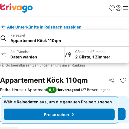
Favoriten
Einlog
Me
Alle Unterkünfte in Reisbach anzeigen
Reiseziel
Appartement Köck 110qm
An-/Abreise
Gäste und Zimmer
Daten wählen
2 Gäste, 1 Zimmer
So beeinflussen Zahlungen an uns unser Ranking
Appartement Köck 110qm
Teilen
Zu
Entire House / Apartment
9,5
Hervorragend
(
27 Bewertungen
)
Wähle Reisedaten aus, um die genauen Preise zu sehen
Wähle Reisedaten aus, um die genauen Preise zu sehen
Preise sehen
Preise sehen