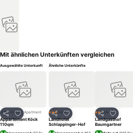
Mit ähnlichen Unterkünften vergleichen
Ausgewählte Unterkunft
Ähnliche Unterkünfte
Entire House / Apartment
Hotel
Hotel
3 Sterne
2 Sterne
Teilen
Zu Favoriten hinzufügen
Teilen
Zu Favoriten hinzufügen
Teilen
Zu Favor
Appartement Köck
Landhotel
Landgasthof
110qm
Schlappinger-Hof
Baumgartner
9,5
8,9
8,4