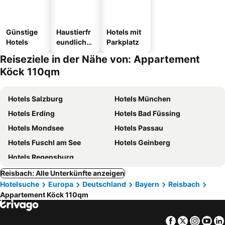
Günstige
Haustierfr
Hotels mit
Hotels
eundliche
Parkplatz
Hotels
Reiseziele in der Nähe von: Appartement
Köck 110qm
Hotels Salzburg
Hotels München
Hotels Erding
Hotels Bad Füssing
Hotels Mondsee
Hotels Passau
Hotels Fuschl am See
Hotels Geinberg
Hotels Regensburg
Reisbach: Alle Unterkünfte anzeigen
Hotelsuche
Europa
Deutschland
Bayern
Reisbach
Appartement Köck 110qm
Facebook
Twitter
Insta
Yo