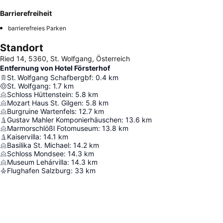
Barrierefreiheit
barrierefreies Parken
Standort
Ried 14, 5360, St. Wolfgang, Österreich
Entfernung von Hotel Försterhof
St. Wolfgang Schafbergbf
:
0.4
km
St. Wolfgang
:
1.7
km
Schloss Hüttenstein
:
5.8
km
Mozart Haus St. Gilgen
:
5.8
km
Burgruine Wartenfels
:
12.7
km
Gustav Mahler Komponierhäuschen
:
13.6
km
Marmorschlößl Fotomuseum
:
13.8
km
Kaiservilla
:
14.1
km
Basilika St. Michael
:
14.2
km
Schloss Mondsee
:
14.3
km
Museum Lehárvilla
:
14.3
km
Flughafen Salzburg
:
33
km