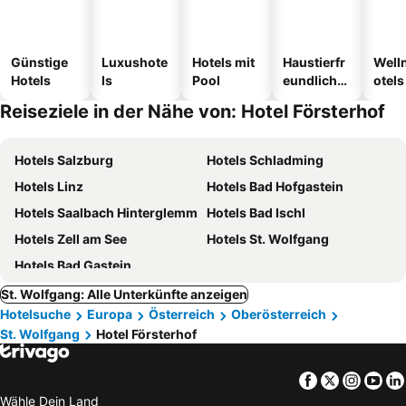
Günstige
Luxushote
Hotels mit
Haustierfr
Well
Hotels
ls
Pool
eundliche
otels
Hotels
Reiseziele in der Nähe von: Hotel Försterhof
Hotels Salzburg
Hotels Schladming
Hotels Linz
Hotels Bad Hofgastein
Hotels Saalbach Hinterglemm
Hotels Bad Ischl
Hotels Zell am See
Hotels St. Wolfgang
Hotels Bad Gastein
St. Wolfgang: Alle Unterkünfte anzeigen
Hotelsuche
Europa
Österreich
Oberösterreich
St. Wolfgang
Hotel Försterhof
Facebook
Twitter
Insta
Yo
Wähle Dein Land