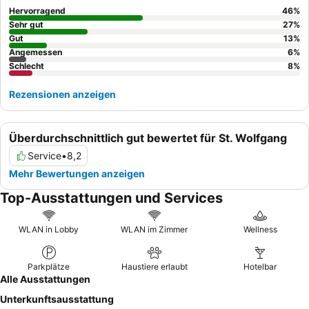
ein Zimmer mit Blick auf den Bach anfragen.
Hervorragend
46
%
Sehr gut
27
%
Gut
13
%
Angemessen
6
%
Schlecht
8
%
Rezensionen anzeigen
Überdurchschnittlich gut bewertet für St. Wolfgang
Service
•
8,2
Mehr Bewertungen anzeigen
Top-Ausstattungen und Services
WLAN in Lobby
WLAN im Zimmer
Wellness
Parkplätze
Haustiere erlaubt
Hotelbar
Alle Ausstattungen
Unterkunftsausstattung