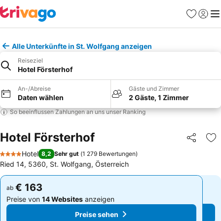
Favoriten
Einlog
Me
Alle Unterkünfte in St. Wolfgang anzeigen
Reiseziel
Hotel Försterhof
An-/Abreise
Gäste und Zimmer
Daten wählen
2 Gäste, 1 Zimmer
So beeinflussen Zahlungen an uns unser Ranking
Hotel Försterhof
Teilen
Zu
Hotel
8,2
Sehr gut
(
1 279 Bewertungen
)
4 Sterne
Ried 14, 5360, St. Wolfgang, Österreich
€ 163
€ 163
ab
ab
Preise von
14 Websites
anzeigen
Preise von
14 Websites
anzeigen
Preise sehen
Preise sehen