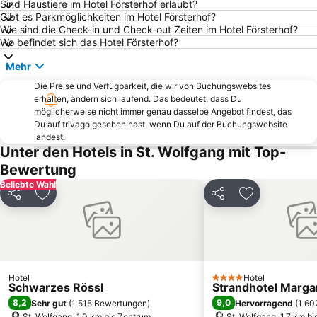
Sind Haustiere im Hotel Försterhof erlaubt?
Toscana Congress
Skigebiet Sportwelt Amadé
Gibt es Parkmöglichkeiten im Hotel Försterhof?
Radstadt-Altenmarkt
Nachtslalom
Wie sind die Check-in und Check-out Zeiten im Hotel Försterhof?
Wo befindet sich das Hotel Försterhof?
Maxglan
Hallstätter See
Mehr
Red Bull Arena
Salzburg Congress
Die Preise und Verfügbarkeit, die wir von Buchungswebsites
Filzmoos
Schafbergbahn
erhalten, ändern sich laufend. Das bedeutet, dass Du
Ramsau am Dachstein
Residenzplatz
möglicherweise nicht immer genau dasselbe Angebot findest, das
Du auf trivago gesehen hast, wenn Du auf der Buchungswebsite
Bad Ischl
Schloss Hellbrunn
landest.
Unter den Hotels in St. Wolfgang mit Top-
Watzmann Therme
Rupertus Therme
Bewertung
Skiflugschanze Kulm
Mirabell Palace
Beliebte Wahl
Dom zu Salzburg
Augustiner Bräu Kloster Mülln
Teilen
Zu Favoriten hinzufügen
Teilen
Zu Favoriten
Liechtensteinklamm
Ödensee
Liefering
Mülln
Attersee-Schifffahrt
Red Bull Hangar-7
Haus der Natur
Eisriesenwelt
Hotel
Hotel
4 Sterne
Schwarzes Rössl
Strandhotel Marga
Itzling
Salzburger Festspiele
8,2
9,0
Sehr gut
(
1 515 Bewertungen
)
Hervorragend
(
1 60
Getreidegasse
Stoderzinken
St. Wolfgang, 1.0 km bis Zentrum
St. Wolfgang, 1.7 km b