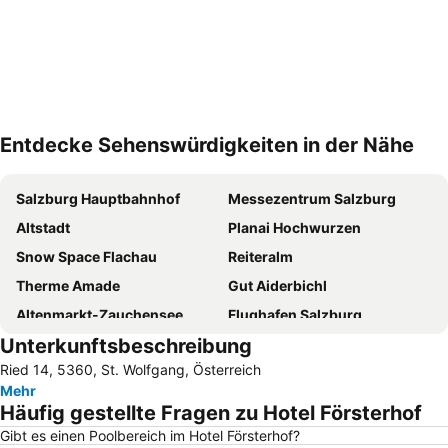
Entdecke Sehenswürdigkeiten in der Nähe
Karte vergrößern
Salzburg Hauptbahnhof
Messezentrum Salzburg
Altstadt
Planai Hochwurzen
Snow Space Flachau
Reiteralm
Therme Amade
Gut Aiderbichl
Altenmarkt-Zauchensee
Flughafen Salzburg
Unterkunftsbeschreibung
Wagrain-Kleinarl
Königssee
Ried 14, 5360, St. Wolfgang, Österreich
Narzissenfest
Mondsee
Mehr
Erlebnispark Strasswalchen
Salzburger Christkindlmarkt
Häufig gestellte Fragen zu Hotel Försterhof
Hauser Kaibling
Die Tauplitz
Gibt es einen Poolbereich im Hotel Försterhof?