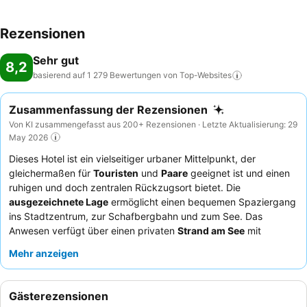
Rezensionen
Sehr gut
8,2
basierend auf 1 279 Bewertungen von
Top-Websites
Zusammenfassung der Rezensionen
Von KI zusammengefasst aus 200+ Rezensionen · Letzte Aktualisierung: 29
May 2026
Dieses Hotel ist ein vielseitiger urbaner Mittelpunkt, der
gleichermaßen für
Touristen
und
Paare
geeignet ist und einen
ruhigen und doch zentralen Rückzugsort bietet. Die
ausgezeichnete Lage
ermöglicht einen bequemen Spaziergang
ins Stadtzentrum, zur Schafbergbahn und zum See. Das
Anwesen verfügt über einen privaten
Strand am See
mit
Sonnenliegen und Sonnenschirmen, perfekt zum Entspannen.
Mehr anzeigen
Die Gäste loben stets das außergewöhnlich freundliche und
hilfsbereite
Personal und den Service
, wobei das
Frühstücksbuffet für seine reichhaltige und vielfältige Auswahl
Gästerezensionen
hoch gelobt wird. Für einen ruhigeren Aufenthalt sollten Gäste