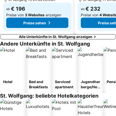
€ 196
€ 232
ab
ab
Preise von
3 Websites
anzeigen
Preise von
4 Websit
Preise sehen
Preise se
Alle Unterkünfte in St. Wolfgang anzeigen
Andere Unterkünfte in St. Wolfgang
Hotel
Bed and
Serviced
Jugendher
Pens
Breakfasts
apartment
berge/Hos
tel
St. Wolfgang: beliebte Hotelkategorien