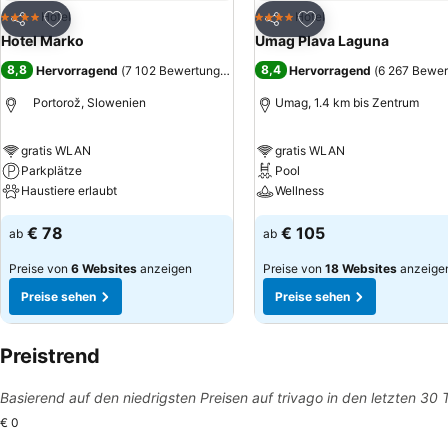
Zu Favoriten hinzufügen
Zu Favoriten hinzuf
Hotel
Hotel
4 Sterne
4 Sterne
Teilen
Teilen
Hotel Marko
Umag Plava Laguna
8,8
8,4
Hervorragend
(
7 102 Bewertungen
)
Hervorragend
(
6 267 Bewe
Portorož, Slowenien
Umag, 1.4 km bis Zentrum
gratis WLAN
gratis WLAN
Parkplätze
Pool
Haustiere erlaubt
Wellness
€ 78
€ 105
ab
ab
Preise von
6 Websites
anzeigen
Preise von
18 Websites
anzeige
Preise sehen
Preise sehen
Preistrend
Basierend auf den niedrigsten Preisen auf trivago in den letzten 30
€ 0