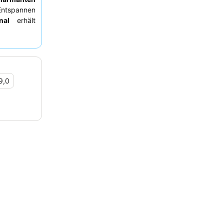
 Entspannen
nal
erhält
ielfältige
n, ist ein
n Gäste ein
9,0