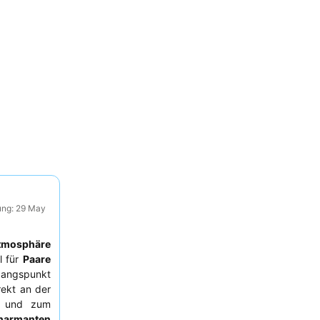
ung: 29 May
Atmosphäre
l für
Paare
sgangspunkt
rekt an der
r und zum
harmanten