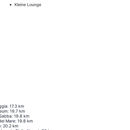
Kleine Lounge
ggia
:
17.3
km
seum
:
19.7
km
 Sabba
:
19.8
km
del Mare
:
19.8
km
o
:
20.2
km