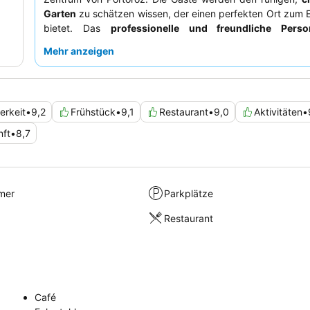
Garten
zu schätzen wissen, der einen perfekten Ort zum
bietet. Das
professionelle und freundliche Perso
durchweg hohes Lob, und das
ausgezeichnete, v
Mehr anzeigen
Frühstück
mit der Möglichkeit, im Garten zu speise
beständiges Highlight. Für ein ruhigeres Erlebnis könnte
Zimmer mit Gartenblick in Betracht ziehen.
erkeit
•
9,2
Frühstück
•
9,1
Restaurant
•
9,0
Aktivitäten
•
nft
•
8,7
mer
Parkplätze
Restaurant
Café