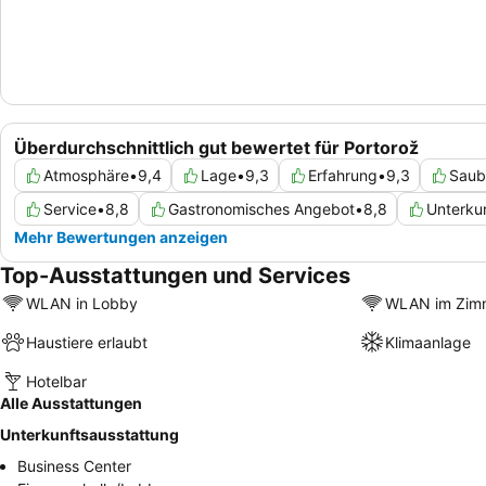
Überdurchschnittlich gut bewertet für Portorož
Atmosphäre
•
9,4
Lage
•
9,3
Erfahrung
•
9,3
Saub
Service
•
8,8
Gastronomisches Angebot
•
8,8
Unterku
Mehr Bewertungen anzeigen
Top-Ausstattungen und Services
WLAN in Lobby
WLAN im Zim
Haustiere erlaubt
Klimaanlage
Hotelbar
Alle Ausstattungen
Unterkunftsausstattung
Business Center