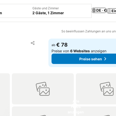
Gäste und Zimmer
DE · €
Ei
en
2 Gäste, 1 Zimmer
So beeinflussen Zahlungen an uns un
Zu Favoriten hinzufügen
€ 78
ab
Teilen
Preise von
6 Websites
anzeigen
Preise sehen