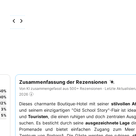
Zusammenfassung der Rezensionen
Von KI zusammengefasst aus 500+ Rezensionen · Letzte Aktualisier
50
%
2026
30
%
12
%
Dieses charmante Boutique-Hotel mit seiner
stilvollen 
3
%
und seinem einzigartigen "Old School Story"-Flair ist idea
5
%
und
Touristen
, die einen ruhigen und doch zentralen Au
suchen. Es besticht durch seine
ausgezeichnete Lage
di
Promenade und bietet einfachen Zugang zum Mee
Zentrum von Portorož. Die Gäste werden den ruhigen,
c