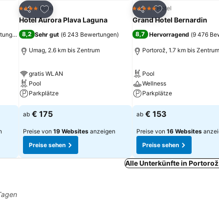
ügen
Zu Favoriten hinzufügen
Zu Favoriten hinz
Hotel
Hotel
4 Sterne
5 Sterne
Teilen
Teilen
Hotel Aurora Plava Laguna
Grand Hotel Bernardin
8,2
8,7
rtungen
)
Sehr gut
(
6 243 Bewertungen
)
Hervorragend
(
9 476 Be
Umag, 2.6 km bis Zentrum
Portorož, 1.7 km bis Zentru
gratis WLAN
Pool
Pool
Wellness
Parkplätze
Parkplätze
€ 175
€ 153
ab
ab
n
Preise von
19 Websites
anzeigen
Preise von
16 Websites
anzei
Preise sehen
Preise sehen
Alle Unterkünfte in Portoro
 Tagen