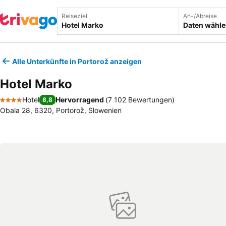
Reiseziel
An-/Abreise
Daten wähl
Alle Unterkünfte in Portorož anzeigen
Hotel Marko
Hotel
Hervorragend
(
7 102 Bewertungen
)
8,8
4 Sterne
Obala 28, 6320, Portorož, Slowenien