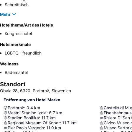
Schreibtisch
Mehr
Hotelthema/Art des Hotels
Kongresshotel
Hotelmerkmale
LGBTQ+ freundlich
Wellness
Bademantel
Standort
Obala 28, 6320, Portorož, Slowenien
Entfernung von Hotel Marko
Portorož
:
0.4
km
Castello di Mu
Mestni Stadion Izola
:
6.7
km
Eisenbahnmu
Stadion Bonifika
:
11.7
km
Risiera Di San
Regional Museum Of Koper
:
11.7
km
Civico Museo 
Pier Paolo Vergerio
:
11.9
km
Museo Sartori