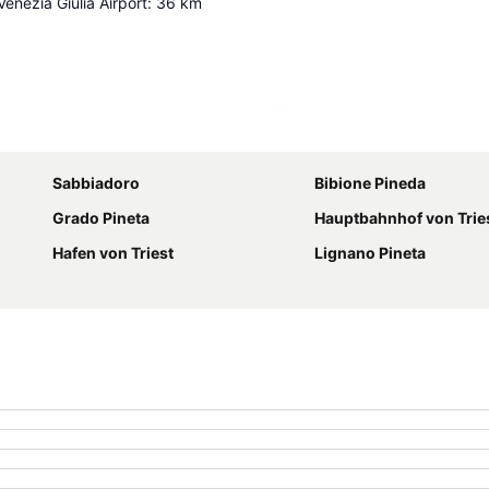
 Venezia Giulia Airport
:
36
km
Karte vergrößern
Sabbiadoro
Bibione Pineda
Grado Pineta
Hauptbahnhof von Trie
Hafen von Triest
Lignano Pineta