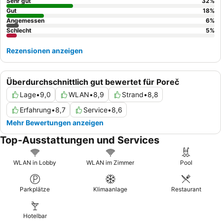
Gäste möglicherweise Zimmer mit
Parkblick
.
Sehr gut
32
%
Gut
18
%
Angemessen
6
%
Schlecht
5
%
Rezensionen anzeigen
Überdurchschnittlich gut bewertet für Poreč
Lage
•
9,0
WLAN
•
8,9
Strand
•
8,8
Erfahrung
•
8,7
Service
•
8,6
Mehr Bewertungen anzeigen
Top-Ausstattungen und Services
WLAN in Lobby
WLAN im Zimmer
Pool
Parkplätze
Klimaanlage
Restaurant
Hotelbar