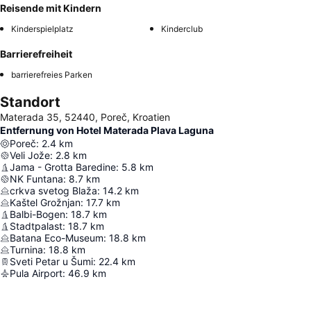
Reisende mit Kindern
Kinderspielplatz
Kinderclub
Barrierefreiheit
barrierefreies Parken
Standort
Materada 35, 52440, Poreč, Kroatien
Entfernung von Hotel Materada Plava Laguna
Poreč
:
2.4
km
Veli Jože
:
2.8
km
Jama - Grotta Baredine
:
5.8
km
NK Funtana
:
8.7
km
crkva svetog Blaža
:
14.2
km
Kaštel Grožnjan
:
17.7
km
Balbi-Bogen
:
18.7
km
Stadtpalast
:
18.7
km
Batana Eco-Museum
:
18.8
km
Turnina
:
18.8
km
Sveti Petar u Šumi
:
22.4
km
Pula Airport
:
46.9
km