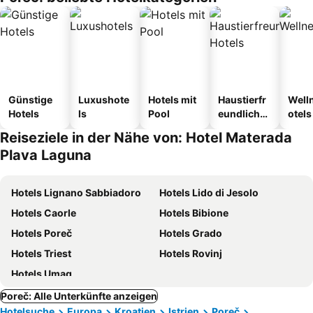
Günstige
Luxushote
Hotels mit
Haustierfr
Well
Hotels
ls
Pool
eundliche
otels
Hotels
Reiseziele in der Nähe von: Hotel Materada
Plava Laguna
Hotels Lignano Sabbiadoro
Hotels Lido di Jesolo
Hotels Caorle
Hotels Bibione
Hotels Poreč
Hotels Grado
Hotels Triest
Hotels Rovinj
Hotels Umag
Poreč: Alle Unterkünfte anzeigen
Hotelsuche
Europa
Kroatien
Istrien
Poreč