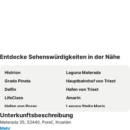
Entdecke Sehenswürdigkeiten in der Nähe
Karte vergrößern
Histrion
Laguna Materada
Grado Pineta
Hauptbahnhof von Triest
Delfin
Hafen von Triest
LifeClass
Amarin
Hafen von Porec
Laguna Stella Maris
Unterkunftsbeschreibung
Valamar Jazz Festival
FKK Ulika
Materada 35, 52440, Poreč, Kroatien
Portorose beach
Marina Portorož
Mehr