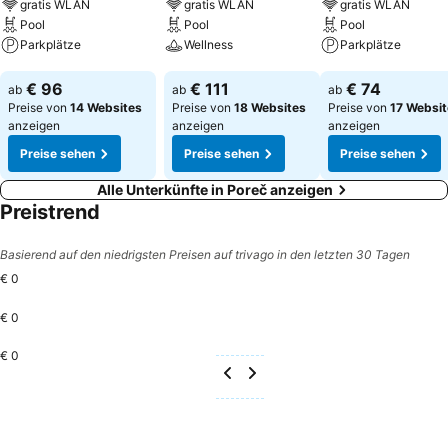
gratis WLAN
gratis WLAN
gratis WLAN
Pool
Pool
Pool
Parkplätze
Wellness
Parkplätze
Preise sehen
Preise sehen
Preise sehen
€ 96
€ 111
€ 74
ab
ab
ab
Preise von
14 Websites
Preise von
18 Websites
Preise von
17 Websi
anzeigen
anzeigen
anzeigen
Preise sehen
Preise sehen
Preise sehen
Alle Unterkünfte in Poreč anzeigen
Preistrend
Basierend auf den niedrigsten Preisen auf trivago in den letzten 30 Tagen
€ 0
€ 0
€ 0