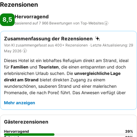
Rezensionen
Hervorragend
8,5
basierend auf 7 966 Bewertungen von
Top-Websites
Zusammenfassung der Rezensionen
Von KI zusammengefasst aus 400+ Rezensionen · Letzte Aktualisierung: 29
May 2026
Dieses Hotel ist ein lebhaftes Refugium direkt am Strand, ideal
für
Familien
und
Touristen
, die einen entspannten und doch
erlebnisreichen Urlaub suchen. Die
unvergleichliche Lage
direkt am Strand
bietet direkten Zugang zu einem
wunderschönen, sauberen Strand und einer malerischen
Promenade, die nach Poreč führt. Das Anwesen verfügt über
einen gepflegten
Poolbereich
und einen1 charakteristischen
Mehr anzeigen
Park zwischen Pool und Meer, der viel Platz zum Sonnenbaden
bietet. Die Gäste loben stets das
Hotelpersonal
für seine
außergewöhnliche Freundlichkeit und das vielfältige,
Gästerezensionen
reichhaltige
Frühstücksbuffet
, das die Erwartungen an ein Drei-
Sterne-Haus oft übertrifft. Für ein ruhigeres Erlebnis bevorzugen
Hervorragend
39
%