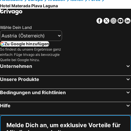
Hotel Materada Plava Laguna
Facebook
Twitter
Insta
Yo
Wähle Dein Land
Zu Google hinzufügen
So findest du unsere Ergebnisse ganz
einfach: Füge trivago als bevorzugte
Quelle bei Google hinzu.
Unternehmen
Unsere Produkte
Bedingungen und Richtlinien
Hilfe
Melde Dich an, um exklusive Vorteile für