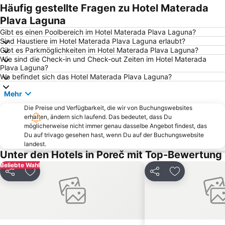
Parentium
Altstadt Piran
Häufig gestellte Fragen zu Hotel Materada
Katoro
Lanterna
Plava Laguna
Girandella
St. Bernardin
Gibt es einen Poolbereich im Hotel Materada Plava Laguna?
Sind Haustiere im Hotel Materada Plava Laguna erlaubt?
Nacionalni Park Brijuni
AC Zelena Laguna
Gibt es Parkmöglichkeiten im Hotel Materada Plava Laguna?
Wie sind die Check-in und Check-out Zeiten im Hotel Materada
Sveti Andrija - Crveni otok
Brulo
Plava Laguna?
Koper
Koversada
Wo befindet sich das Hotel Materada Plava Laguna?
Adria Ankaran
Donji Špadići
Mehr
Metropol Portorož
Piazza dell'Unità d'Italia
Die Preise und Verfügbarkeit, die wir von Buchungswebsites
erhalten, ändern sich laufend. Das bedeutet, dass Du
Pula
Poreč 24 hours
möglicherweise nicht immer genau dasselbe Angebot findest, das
Polari
Pri svetilniku
Du auf trivago gesehen hast, wenn Du auf der Buchungswebsite
landest.
Aquapark Istralandia
Istra Funtana
Unter den Hotels in Poreč mit Top-Bewertung
Brioni
Pineta
Beliebte Wahl
Teilen
Zu Favoriten hinzufügen
Teilen
Zu Favoriten
Villas Rubin
Old town
Port of Pula
Vile Park Barnardin
Galijot
Slovenska Obala
Koper
Autobusbahnhof Triest