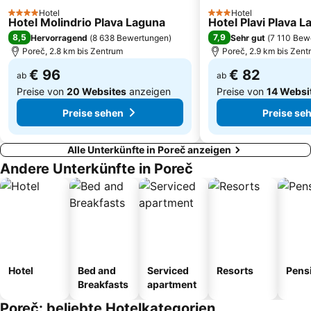
Hotel
Hotel
Valkanela
Porto Sole
4 Sterne
3 Sterne
Hotel Molindrio Plava Laguna
Hotel Plavi Plava 
Casinò Portorož
Ambasciatori
8,5
7,9
Hervorragend
(
8 638 Bewertungen
)
Sehr gut
(
7 110 Bew
Poreč, 2.8 km bis Zentrum
Poreč, 2.9 km bis Zent
€ 96
€ 82
ab
ab
Preise von
20 Websites
anzeigen
Preise von
14 Websi
Preise sehen
Preise se
Alle Unterkünfte in Poreč anzeigen
Andere Unterkünfte in Poreč
Hotel
Bed and
Serviced
Resorts
Pens
Breakfasts
apartment
Poreč: beliebte Hotelkategorien