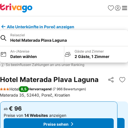
Favoriten
Einlog
Me
Alle Unterkünfte in Poreč anzeigen
Reiseziel
Hotel Materada Plava Laguna
An-/Abreise
Gäste und Zimmer
Daten wählen
2 Gäste, 1 Zimmer
So beeinflussen Zahlungen an uns unser Ranking
Hotel Materada Plava Laguna
Teilen
Zu
Hotel
8,5
Hervorragend
(
7 966 Bewertungen
)
3 Sterne
Materada 35, 52440, Poreč, Kroatien
€ 96
€ 96
ab
ab
Preise von
14 Websites
anzeigen
Preise von
14 Websites
anzeigen
Preise sehen
Preise sehen