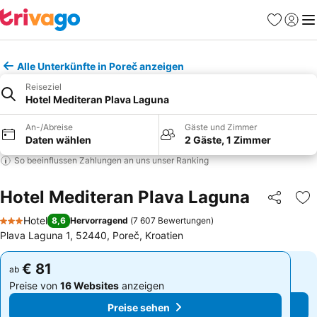
Favoriten
Einlog
Me
Alle Unterkünfte in Poreč anzeigen
Reiseziel
Hotel Mediteran Plava Laguna
An-/Abreise
Gäste und Zimmer
Daten wählen
2 Gäste, 1 Zimmer
So beeinflussen Zahlungen an uns unser Ranking
Hotel Mediteran Plava Laguna
Teilen
Zu
Hotel
8,6
Hervorragend
(
7 607 Bewertungen
)
3 Sterne
Plava Laguna 1, 52440, Poreč, Kroatien
€ 81
€ 81
ab
ab
Preise von
16 Websites
anzeigen
Preise von
16 Websites
anzeigen
Preise sehen
Preise sehen