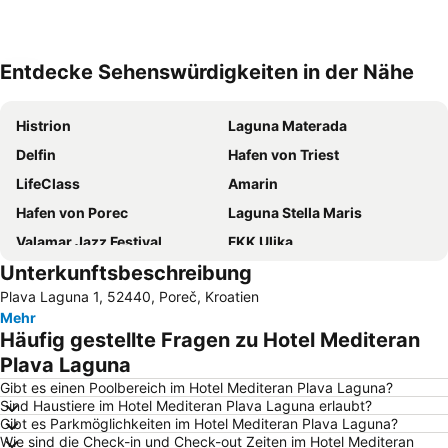
Entdecke Sehenswürdigkeiten in der Nähe
Karte vergrößern
Histrion
Laguna Materada
Delfin
Hafen von Triest
LifeClass
Amarin
Hafen von Porec
Laguna Stella Maris
Valamar Jazz Festival
FKK Ulika
Unterkunftsbeschreibung
Portorose beach
Marina Portorož
Plava Laguna 1, 52440, Poreč, Kroatien
Parentium
Altstadt Piran
Mehr
Katoro
Lanterna
Häufig gestellte Fragen zu Hotel Mediteran
Girandella
St. Bernardin
Plava Laguna
Nacionalni Park Brijuni
AC Zelena Laguna
Gibt es einen Poolbereich im Hotel Mediteran Plava Laguna?
Sind Haustiere im Hotel Mediteran Plava Laguna erlaubt?
Sveti Andrija - Crveni otok
Brulo
Gibt es Parkmöglichkeiten im Hotel Mediteran Plava Laguna?
Wie sind die Check-in und Check-out Zeiten im Hotel Mediteran
Koper
Koversada