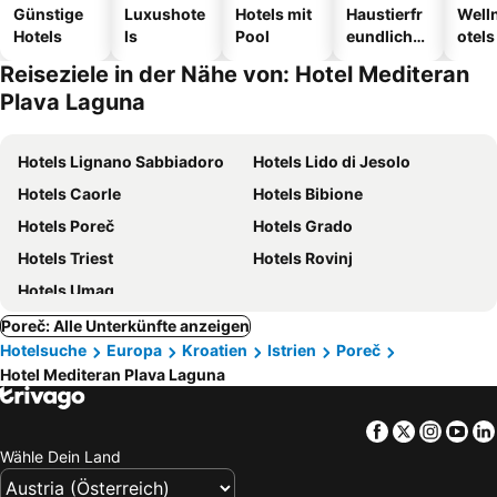
Günstige
Luxushote
Hotels mit
Haustierfr
Well
Hotels
ls
Pool
eundliche
otels
Hotels
Reiseziele in der Nähe von: Hotel Mediteran
Plava Laguna
Hotels Lignano Sabbiadoro
Hotels Lido di Jesolo
Hotels Caorle
Hotels Bibione
Hotels Poreč
Hotels Grado
Hotels Triest
Hotels Rovinj
Hotels Umag
Poreč: Alle Unterkünfte anzeigen
Hotelsuche
Europa
Kroatien
Istrien
Poreč
Hotel Mediteran Plava Laguna
Facebook
Twitter
Insta
Yo
Wähle Dein Land