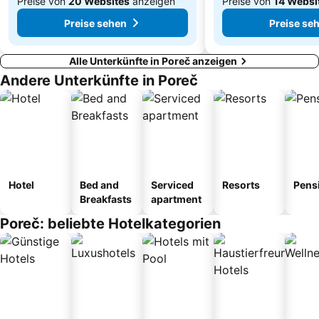
Preise von
20 Websites
anzeigen
Preise von
14 Websi
Preise sehen
Preise se
Alle Unterkünfte in Poreč anzeigen
Andere Unterkünfte in Poreč
Hotel
Bed and
Serviced
Resorts
Pens
Breakfasts
apartment
Poreč: beliebte Hotelkategorien