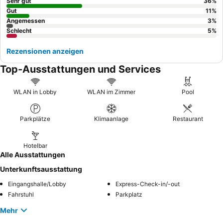
genießen.
Sehr gut
36
%
Gut
11
%
Angemessen
3
%
Schlecht
5
%
Rezensionen anzeigen
Top-Ausstattungen und Services
WLAN in Lobby
WLAN im Zimmer
Pool
Parkplätze
Klimaanlage
Restaurant
Hotelbar
Alle Ausstattungen
Unterkunftsausstattung
Eingangshalle/Lobby
Express-Check-in/-out
Fahrstuhl
Parkplatz
Mehr