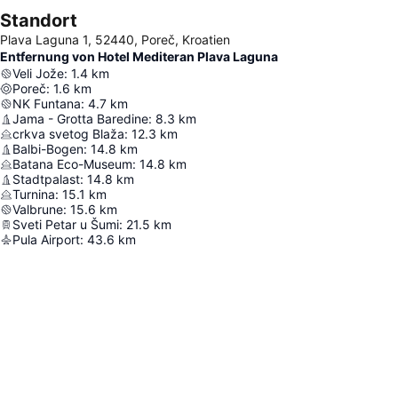
Standort
Plava Laguna 1, 52440, Poreč, Kroatien
Entfernung von Hotel Mediteran Plava Laguna
Veli Jože
:
1.4
km
Poreč
:
1.6
km
NK Funtana
:
4.7
km
Jama - Grotta Baredine
:
8.3
km
crkva svetog Blaža
:
12.3
km
Balbi-Bogen
:
14.8
km
Batana Eco-Museum
:
14.8
km
Stadtpalast
:
14.8
km
Turnina
:
15.1
km
Valbrune
:
15.6
km
Sveti Petar u Šumi
:
21.5
km
Pula Airport
:
43.6
km