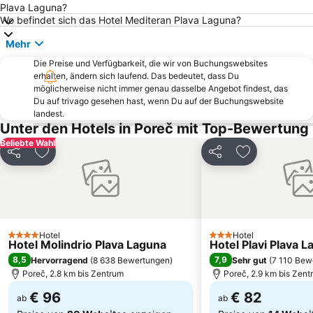
Plava Laguna?
Adria Ankaran
Donji Špadići
Wo befindet sich das Hotel Mediteran Plava Laguna?
Metropol Portorož
Pula
Mehr
Poreč 24 hours
Polari
Die Preise und Verfügbarkeit, die wir von Buchungswebsites
erhalten, ändern sich laufend. Das bedeutet, dass Du
Pri svetilniku
Aquapark Istralandia
möglicherweise nicht immer genau dasselbe Angebot findest, das
Istra Funtana
Brioni
Du auf trivago gesehen hast, wenn Du auf der Buchungswebsite
landest.
Villas Rubin
Old town
Unter den Hotels in Poreč mit Top-Bewertung
Port of Pula
Vile Park Barnardin
Beliebte Wahl
Teilen
Zu Favoriten hinzufügen
Teilen
Zu Favoriten
Galijot
Slovenska Obala
Koper
Valkanela
Porto Sole
Casinò Portorož
Maslinica
Krka Strunjan
Hotel
Hotel
4 Sterne
Istria Valamar Terra Magica Bike
Fisherman's Party
3 Sterne
Hotel Molindrio Plava Laguna
Hotel Plavi Plava 
8,5
7,9
Hervorragend
(
8 638 Bewertungen
)
Sehr gut
(
7 110 Bew
Galeb AC Solaris
Histria
Poreč, 2.8 km bis Zentrum
Poreč, 2.9 km bis Zent
€ 96
€ 82
ab
ab