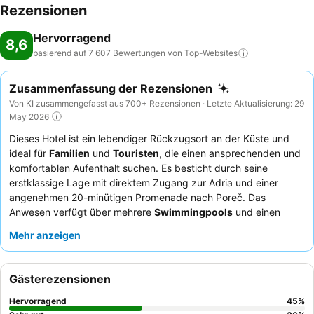
Rezensionen
Hervorragend
8,6
basierend auf 7 607 Bewertungen von
Top-Websites
Zusammenfassung der Rezensionen
Von KI zusammengefasst aus 700+ Rezensionen · Letzte Aktualisierung: 29
May 2026
Dieses Hotel ist ein lebendiger Rückzugsort an der Küste und
ideal für
Familien
und
Touristen
, die einen ansprechenden und
komfortablen Aufenthalt suchen. Es besticht durch seine
erstklassige Lage mit direktem Zugang zur Adria und einer
angenehmen 20-minütigen Promenade nach Poreč. Das
Anwesen verfügt über mehrere
Swimmingpools
und einen
hochgelobten
Kinderclub
mit täglichen Animationsprogrammen.
Mehr anzeigen
Die Gäste loben stets das außergewöhnlich freundliche und
hilfsbereite Personal sowie das vielfältige
Buffetangebot
zum
Frühstück und Abendessen, einschließlich thematischer
Gästerezensionen
Galaabende. Für optimalen Komfort empfiehlt es sich, ein
Zimmer mit
Balkon
anzufragen, um die schöne Aussicht zu
Hervorragend
45
%