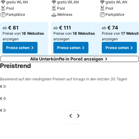
gratis WLAN
gratis WLAN
gratis WLAN
Pool
Pool
Pool
Parkplätze
Wellness
Parkplätze
€ 81
€ 111
€ 74
ab
ab
ab
Preise von
16 Websites
Preise von
18 Websites
Preise von
17 Websi
anzeigen
anzeigen
anzeigen
Preise sehen
Preise sehen
Preise sehen
Alle Unterkünfte in Poreč anzeigen
Preistrend
Basierend auf den niedrigsten Preisen auf trivago in den letzten 30 Tagen
€ 0
€ 0
€ 0