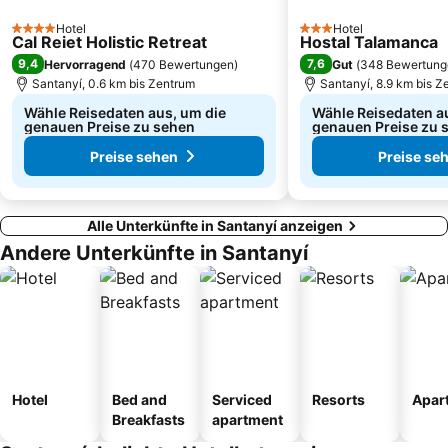
Hotel
Hotel
4 Sterne
3 Sterne
Cal Reiet Holistic Retreat
Hostal Talamanca
9,4
7,6
Hervorragend
(
470 Bewertungen
)
Gut
(
348 Bewertung
Santanyí, 0.6 km bis Zentrum
Santanyí, 8.9 km bis Z
Wähle Reisedaten aus, um die
Wähle Reisedaten a
genauen Preise zu sehen
genauen Preise zu 
Preise sehen
Preise se
Alle Unterkünfte in Santanyí anzeigen
Andere Unterkünfte in Santanyí
Hotel
Bed and
Serviced
Resorts
Apar
Breakfasts
apartment