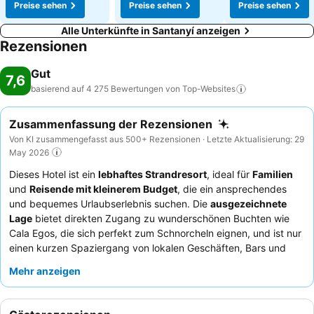
Preise sehen
Preise sehen
Preise sehen
Alle Unterkünfte in Santanyí anzeigen
Rezensionen
Gut
7,6
basierend auf 4 275 Bewertungen von
Top-Websites
Zusammenfassung der Rezensionen
Von KI zusammengefasst aus 500+ Rezensionen · Letzte Aktualisierung: 29
May 2026
Dieses Hotel ist ein
lebhaftes Strandresort
, ideal für
Familien
und
Reisende mit kleinerem Budget
, die ein ansprechendes
und bequemes Urlaubserlebnis suchen. Die
ausgezeichnete
Lage
bietet direkten Zugang zu wunderschönen Buchten wie
Cala Egos, die sich perfekt zum Schnorcheln eignen, und ist nur
einen kurzen Spaziergang von lokalen Geschäften, Bars und
Restaurants entfernt. Das Anwesen verfügt über
drei Pools für
Mehr anzeigen
Erwachsene
und einen speziellen Kinderpool, die ausreichend
Platz für Entspannung und Erholung bieten. Die Gäste loben
durchweg das
außergewöhnliche Personal und den Service