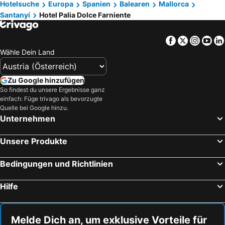
Hotelsuche
Europa
Spanien
Balearen
Mallorca
Santanyí
Hotel Palia Dolce Farniente
Facebook
Twitter
Insta
Yo
Wähle Dein Land
Zu Google hinzufügen
So findest du unsere Ergebnisse ganz
einfach: Füge trivago als bevorzugte
Quelle bei Google hinzu.
Unternehmen
Unsere Produkte
Bedingungen und Richtlinien
Hilfe
Melde Dich an, um exklusive Vorteile für