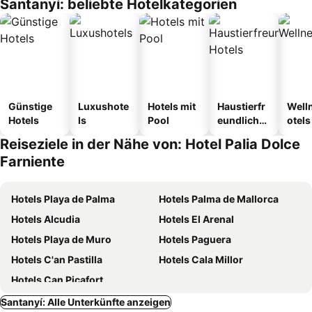
Santanyí: beliebte Hotelkategorien
Günstige
Luxushote
Hotels mit
Haustierfr
Well
Hotels
ls
Pool
eundliche
otels
Hotels
Reiseziele in der Nähe von: Hotel Palia Dolce
Farniente
Hotels Playa de Palma
Hotels Palma de Mallorca
Hotels Alcudia
Hotels El Arenal
Hotels Playa de Muro
Hotels Paguera
Hotels C'an Pastilla
Hotels Cala Millor
Hotels Can Picafort
Santanyí: Alle Unterkünfte anzeigen