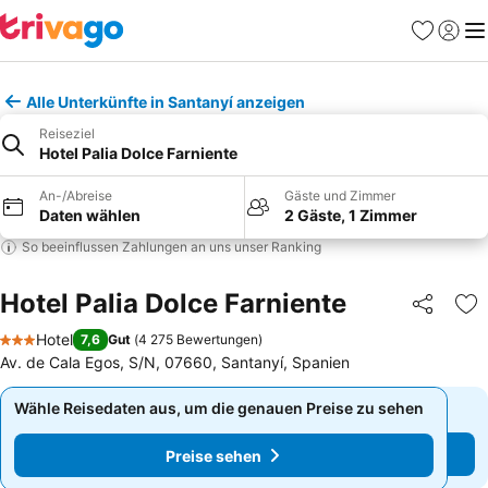
Favoriten
Einlog
Me
Alle Unterkünfte in Santanyí anzeigen
Reiseziel
Hotel Palia Dolce Farniente
An-/Abreise
Gäste und Zimmer
Daten wählen
2 Gäste, 1 Zimmer
So beeinflussen Zahlungen an uns unser Ranking
Hotel Palia Dolce Farniente
Teilen
Zu
Hotel
7,6
Gut
(
4 275 Bewertungen
)
3 Sterne
Av. de Cala Egos, S/N, 07660, Santanyí, Spanien
Wähle Reisedaten aus, um die genauen Preise zu sehen
Wähle Reisedaten aus, um die genauen Preise zu sehen
Preise sehen
Preise sehen