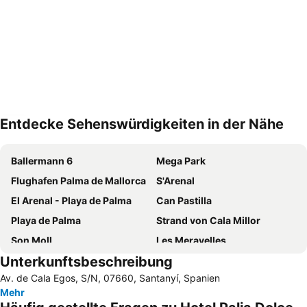
Entdecke Sehenswürdigkeiten in der Nähe
Karte vergrößern
Ballermann 6
Mega Park
Flughafen Palma de Mallorca
S'Arenal
El Arenal - Playa de Palma
Can Pastilla
Playa de Palma
Strand von Cala Millor
Son Moll
Les Meravelles
Unterkunftsbeschreibung
Es Trenc
Cala d'Or
Av. de Cala Egos, S/N, 07660, Santanyí, Spanien
Strand von Can Picafort
S´Arenal
Mehr
Cala Agulla
Riu Palace