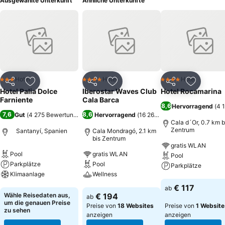
Ausgewählte Unterkunft
Ähnliche Unterkünfte
Hotel
Hotel
Hotel
3 Sterne
4 Sterne
4 Sterne
Teilen
Zu Favoriten hinzufügen
Teilen
Zu Favoriten hinzufügen
Teilen
Zu Favor
Hotel Palia Dolce
Iberostar Waves Club
Hotel Rocamarina
Farniente
Cala Barca
8,6
Hervorragend
(
4 
7,6
8,6
Gut
(
4 275 Bewertungen
)
Hervorragend
(
16 266 Bewertungen
)
Cala d´Or, 0.7 km b
Zentrum
Santanyí, Spanien
Cala Mondragó, 2.1 km
bis Zentrum
gratis WLAN
Pool
gratis WLAN
Pool
Parkplätze
Pool
Parkplätze
Klimaanlage
Wellness
Preise sehen
€ 117
ab
Preise sehen
Preise sehen
Wähle Reisedaten aus,
€ 194
ab
um die genauen Preise
Preise von
18 Websites
Preise von
1 Website
zu sehen
anzeigen
anzeigen