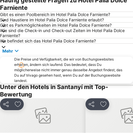
Häufig gestellte Fragen zu Hotel Palia Dolce
Ballonfahrt mit All in One Mallorca
Palma Aquarium
Farniente
Port de la Colònia de Sant Jordi
Cala Esmeralda
Gibt es einen Poolbereich im Hotel Palia Dolce Farniente?
Sind Haustiere im Hotel Palia Dolce Farniente erlaubt?
Platja de Sa Coma
Aqualand
Gibt es Parkmöglichkeiten im Hotel Palia Dolce Farniente?
Wie sind die Check-in und Check-out Zeiten im Hotel Palia Dolce
Caló de ses Egos
Cala Pi' de Llucmajor
Farniente?
Naturschutzgebiet S'Albufera de Mallorca
Es Pil larí
Wo befindet sich das Hotel Palia Dolce Farniente?
Es Coll d'en Rabassa
Tanzlokal Bar Bolero
Mehr
Hafen Cala Figuera
Strand von Cala Santanyi
Die Preise und Verfügbarkeit, die wir von Buchungswebsites
erhalten, ändern sich laufend. Das bedeutet, dass Du
Cala Llombards
Platja de Canyamel
möglicherweise nicht immer genau dasselbe Angebot findest, das
Plaża Sa Torre
Pabisa Beach Club ex Dinopark
Du auf trivago gesehen hast, wenn Du auf der Buchungswebsite
landest.
Club Nàutic de Cala Gamba
Playa Son Baulo
Unter den Hotels in Santanyí mit Top-
Cala Mesquida o s'Arenal de sa Mesquida
Cala Gran
Bewertung
S'Amarador
Pula Golfplatz
Teilen
Zu Favoriten hinzufügen
Teilen
Zu Favoriten
Serra de Tramontana
Sant Jordi
La Porciúncula