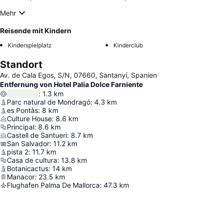
Mehr
Reisende mit Kindern
Kinderspielplatz
Kinderclub
Standort
Av. de Cala Egos, S/N, 07660, Santanyí, Spanien
Entfernung von Hotel Palia Dolce Farniente
:
1.3
km
Parc natural de Mondragó
:
4.3
km
es Pontàs
:
8
km
Culture House
:
8.6
km
Principal
:
8.6
km
Castell de Santueri
:
8.7
km
San Salvador
:
11.2
km
pista 2
:
11.7
km
Casa de cultura
:
13.8
km
Botanicactus
:
14
km
Manacor
:
23.5
km
Flughafen Palma De Mallorca
:
47.3
km