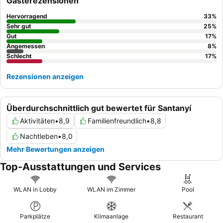
Gästerezensionen
und heben deren Freundlichkeit und Aufmerksamkeit hervor.
Zudem genießen sie die vielfältige und schmackhafte
Hervorragend
33
%
Buffetauswahl. Für einen ruhigeren Aufenthalt empfiehlt es sich,
Sehr gut
25
%
ein Zimmer in einer höheren Etage anzufragen, um potenziellen
Gut
17
%
Angemessen
8
%
Problemen im Erdgeschoss zu entgehen.
Schlecht
17
%
Rezensionen anzeigen
Überdurchschnittlich gut bewertet für Santanyí
Aktivitäten
•
8,9
Familienfreundlich
•
8,8
Nachtleben
•
8,0
Mehr Bewertungen anzeigen
Top-Ausstattungen und Services
WLAN in Lobby
WLAN im Zimmer
Pool
Parkplätze
Klimaanlage
Restaurant