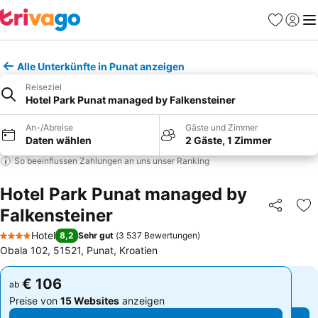
Favoriten
Einlog
Me
Alle Unterkünfte in Punat anzeigen
Reiseziel
Hotel Park Punat managed by Falkensteiner
An-/Abreise
Gäste und Zimmer
Daten wählen
2 Gäste, 1 Zimmer
So beeinflussen Zahlungen an uns unser Ranking
Hotel Park Punat managed by
Falkensteiner
Teilen
Zu
Hotel
8,2
Sehr gut
(
3 537 Bewertungen
)
4 Sterne
Obala 102, 51521, Punat, Kroatien
€ 106
€ 106
ab
ab
Preise von
15 Websites
anzeigen
Preise von
15 Websites
anzeigen