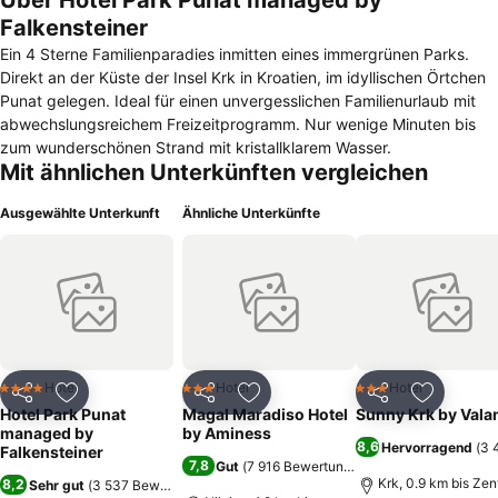
Über Hotel Park Punat managed by
Falkensteiner
Ein 4 Sterne Familienparadies inmitten eines immergrünen Parks.
Direkt an der Küste der Insel Krk in Kroatien, im idyllischen Örtchen
Punat gelegen. Ideal für einen unvergesslichen Familienurlaub mit
abwechslungsreichem Freizeitprogramm. Nur wenige Minuten bis
zum wunderschönen Strand mit kristallklarem Wasser.
Mit ähnlichen Unterkünften vergleichen
Ausgewählte Unterkunft
Ähnliche Unterkünfte
Hotel
Hotel
Hotel
4 Sterne
3 Sterne
3 Sterne
Teilen
Zu Favoriten hinzufügen
Teilen
Zu Favoriten hinzufügen
Teilen
Zu Favor
Hotel Park Punat
Magal Maradiso Hotel
Sunny Krk by Vala
managed by
by Aminess
8,6
Hervorragend
(
3 
Falkensteiner
7,8
Gut
(
7 916 Bewertungen
)
Krk, 0.9 km bis Ze
8,2
Sehr gut
(
3 537 Bewertungen
)