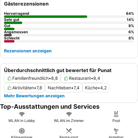
außergewöhnliche Vielfalt und Qualität der
Frühstücks- und
Gästerezensionen
Abendbuffets
. Für einen ruhigeren Aufenthalt sollten Gäste ein
Zimmer mit Gartenblick oder in einer höheren Etage anfragen,
Hervorragend
64
%
um Lärm zu minimieren.
Sehr gut
14
%
Gut
8
%
Angemessen
6
%
Schlecht
8
%
Rezensionen anzeigen
Überdurchschnittlich gut bewertet für Punat
Familienfreundlich
•
8,8
Restaurant
•
8,4
Aktivitäten
•
7,8
Nachtleben
•
7,4
Küche
•
4,2
Mehr Bewertungen anzeigen
Top-Ausstattungen und Services
WLAN in Lobby
WLAN im Zimmer
Pool
Klimaanlage
Restaurant
Hotelbar