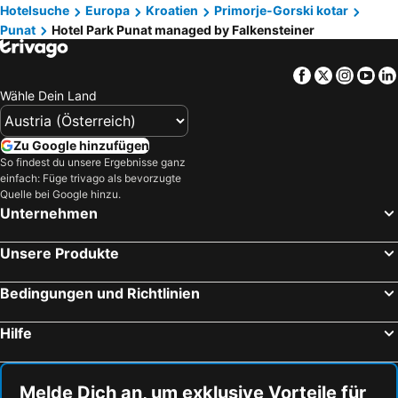
Hotelsuche
Europa
Kroatien
Primorje-Gorski kotar
Punat
Hotel Park Punat managed by Falkensteiner
Facebook
Twitter
Insta
Yo
Wähle Dein Land
Zu Google hinzufügen
So findest du unsere Ergebnisse ganz
einfach: Füge trivago als bevorzugte
Quelle bei Google hinzu.
Unternehmen
Unsere Produkte
Bedingungen und Richtlinien
Hilfe
Melde Dich an, um exklusive Vorteile für