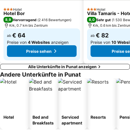
Platak
Hotel
Hotel
3 Sterne
3 Sterne
Hotel Bor
Villa Tamaris - Hot
8,9
8,0
Hervorragend
(
2 416 Bewertungen
)
Sehr gut
(
1 530 Bew
Krk, 0.7 km bis Zentrum
Krk, 0.6 km bis Zentru
€ 64
€ 82
ab
ab
Preise von
4 Websites
anzeigen
Preise von
10 Websi
Preise sehen
Preise s
Alle Unterkünfte in Punat anzeigen
Andere Unterkünfte in Punat
Hotel
Bed and
Serviced
Resorts
Pens
Breakfasts
apartment