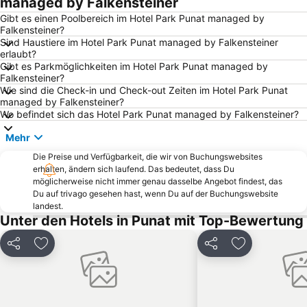
managed by Falkensteiner
Plaža Klenovica
Rajska
Gibt es einen Poolbereich im Hotel Park Punat managed by
Falkensteiner?
Stadthafen
Hauptbahnhof Rijeka
Sind Haustiere im Hotel Park Punat managed by Falkensteiner
erlaubt?
Camp Jezevac
Teniski klub Kvarner
Gibt es Parkmöglichkeiten im Hotel Park Punat managed by
Drazica
Krk Brücke
Falkensteiner?
Wie sind die Check-in und Check-out Zeiten im Hotel Park Punat
Suha Punta Karolina
Punta Debij
managed by Falkensteiner?
Wo befindet sich das Hotel Park Punat managed by Falkensteiner?
AC Kovacine
Flughafen Rijeka
Croatian walk of fame
Sahara
Mehr
Pudarica
Franza Josefa I o Lungomare
Die Preise und Verfügbarkeit, die wir von Buchungswebsites
erhalten, ändern sich laufend. Das bedeutet, dass Du
Ragusa
Rupa
möglicherweise nicht immer genau dasselbe Angebot findest, das
Du auf trivago gesehen hast, wenn Du auf der Buchungswebsite
San Marino
Korzo
landest.
Ploče
Gradsko kupaliste
Unter den Hotels in Punat mit Top-Bewertung
Slatina
Ploce
Teilen
Zu Favoriten hinzufügen
Teilen
Zu Favoriten
Djevojka s galebom
Autobusna postaja Rijeka
Riječka sinagoga
Mlaka
Kostanj
Villa Angiolina