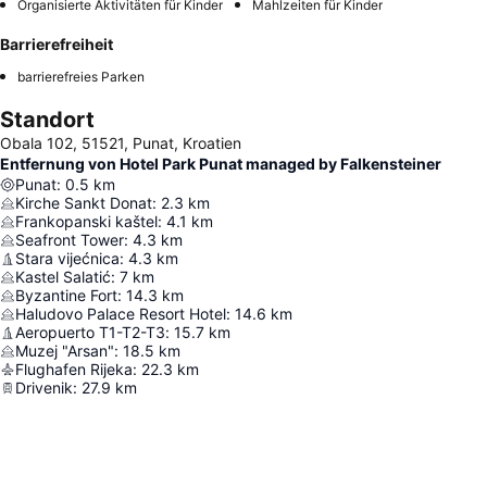
Organisierte Aktivitäten für Kinder
Mahlzeiten für Kinder
Barrierefreiheit
barrierefreies Parken
Standort
Obala 102, 51521, Punat, Kroatien
Entfernung von Hotel Park Punat managed by Falkensteiner
Punat
:
0.5
km
Kirche Sankt Donat
:
2.3
km
Frankopanski kaštel
:
4.1
km
Seafront Tower
:
4.3
km
Stara vijećnica
:
4.3
km
Kastel Salatić
:
7
km
Byzantine Fort
:
14.3
km
Haludovo Palace Resort Hotel
:
14.6
km
Aeropuerto T1-T2-T3
:
15.7
km
Muzej "Arsan"
:
18.5
km
Flughafen Rijeka
:
22.3
km
Drivenik
:
27.9
km