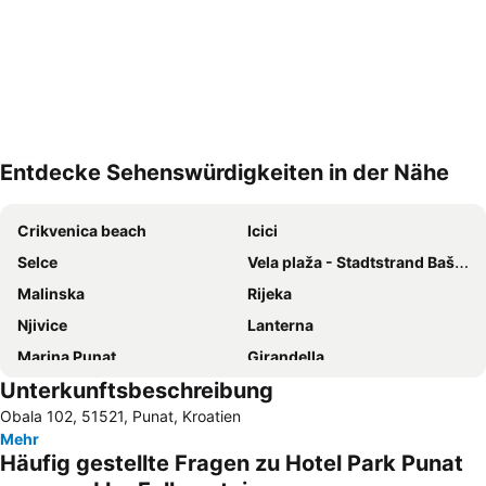
Entdecke Sehenswürdigkeiten in der Nähe
Karte vergrößern
Crikvenica beach
Icici
Selce
Vela plaža - Stadtstrand Baška
Malinska
Rijeka
Njivice
Lanterna
Marina Punat
Girandella
Unterkunftsbeschreibung
Hafen von Baska
Camping Krk
Obala 102, 51521, Punat, Kroatien
Crikvenica Promenade
Medveja
Mehr
Cres Stadtzentrum
Maslinica
Häufig gestellte Fragen zu Hotel Park Punat
Luka Volosko
Jadran