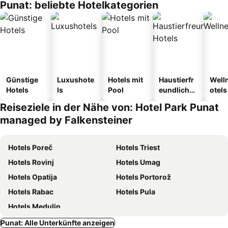
Punat: beliebte Hotelkategorien
Günstige
Luxushote
Hotels mit
Haustierfr
Well
Hotels
ls
Pool
eundliche
otels
Hotels
Reiseziele in der Nähe von: Hotel Park Punat
managed by Falkensteiner
Hotels Poreč
Hotels Triest
Hotels Rovinj
Hotels Umag
Hotels Opatija
Hotels Portorož
Hotels Rabac
Hotels Pula
Hotels Medulin
Punat: Alle Unterkünfte anzeigen