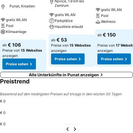
Njivice, 1.9 km bis
Zentrum
Punat, Kroatien
gratis WLAN
gratis WLAN
Pool
gratis WLAN
Parkplätze
Wellness
Pool
Haustiere erlaubt
Klimaanlage
Preise sehen
€ 150
ab
Preise sehen
€ 53
ab
Preise sehen
€ 106
ab
Preise von
15 Websites
Preise von
17 Websi
Preise von
15 Websites
anzeigen
anzeigen
anzeigen
Preise sehen
Preise sehen
Preise sehen
Alle Unterkünfte in Punat anzeigen
Preistrend
Basierend auf den niedrigsten Preisen auf trivago in den letzten 30 Tagen
€ 0
€ 0
€ 0