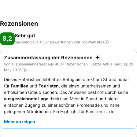
Rezensionen
Sehr gut
8,2
basierend auf 3 537 Bewertungen von
Top-Websites
Zusammenfassung der Rezensionen
Von KI zusammengefasst aus 400+ Rezensionen · Letzte Aktualisierung: 29
May 2026
Dieses Hotel ist ein lebhaftes Refugium direkt am Strand, ideal
für
Familien
und
Touristen
, die einen unterhaltsamen und
erholsamen Urlaub suchen. Das Anwesen besticht durch seine
ausgezeichnete Lage
direkt am Meer in Punat und bietet
einfachen Zugang zu einer schönen Promenade und nahe
gelegenen Attraktionen. Ein Highlight für Familien ist der
großzügige Swimmingpool
mit einem speziellen Kinderbecken
Mehr anzeigen
und einer spannenden Wasserrutsche. Die Gäste loben stets das
freundliche und aufmerksame Personal
sowie die