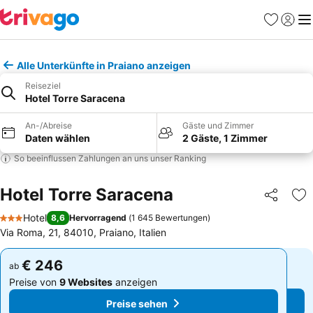
Favoriten
Einlog
Me
Alle Unterkünfte in Praiano anzeigen
Reiseziel
Hotel Torre Saracena
An-/Abreise
Gäste und Zimmer
Daten wählen
2 Gäste, 1 Zimmer
So beeinflussen Zahlungen an uns unser Ranking
Hotel Torre Saracena
Teilen
Zu
Hotel
8,6
Hervorragend
(
1 645 Bewertungen
)
3 Sterne
Via Roma, 21, 84010, Praiano, Italien
€ 246
€ 246
ab
ab
Preise von
9 Websites
anzeigen
Preise von
9 Websites
anzeigen
Preise sehen
Preise sehen