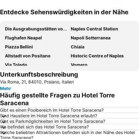
Entdecke Sehenswürdigkeiten in der Nähe
Karte vergrößern
Die Ausgrabungsstätten von Pompeji
Naples Central Station
Flughafen Neapel
Napoli Sotterranea
Piazza Bellini
Chiaia
Altstadt von Positano
Historic Centre of Naples
Via Toledo
Vomero
Unterkunftsbeschreibung
San Carlo Opera House
Porto di Napoli
Via Roma, 21, 84010, Praiano, Italien
Porto
Spanisches Viertel
Mehr
Lido di Licola
Via Chiaia
Häufig gestellte Fragen zu Hotel Torre
Posillipo
Castel dell'Ovo
Saracena
Spaccanapoli
Bahnhof von Sorrent
Gibt es einen Poolbereich im Hotel Torre Saracena?
Sind Haustiere im Hotel Torre Saracena erlaubt?
Centro storico
Galleria Umberto I
Gibt es Parkmöglichkeiten im Hotel Torre Saracena?
Wo befindet sich das Hotel Torre Saracena?
Hafen von Sorrent
Piazza del Plebiscito
Welche beliebten Attraktionen befinden sich in der Nähe des Hotel
Lungomare Caracciolo
Costiera Amalfitana
Torre Saracena?