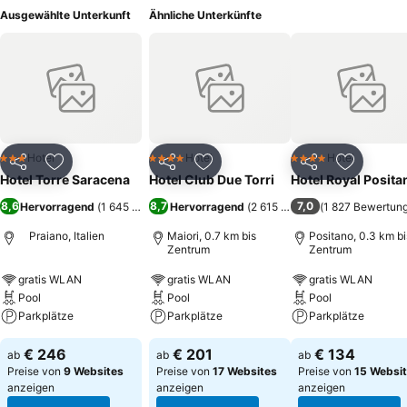
Ausgewählte Unterkunft
Ähnliche Unterkünfte
Hotel
Hotel
Hotel
3 Sterne
4 Sterne
4 Sterne
Teilen
Zu Favoriten hinzufügen
Teilen
Zu Favoriten hinzufügen
Teilen
Zu Favor
Hotel Torre Saracena
Hotel Club Due Torri
Hotel Royal Posita
8,6
8,7
7,0
Hervorragend
(
1 645 Bewertungen
Hervorragend
)
(
2 615 Bewertungen
(
1 827 Bewertun
)
Praiano, Italien
Maiori, 0.7 km bis
Positano, 0.3 km bi
Zentrum
Zentrum
gratis WLAN
gratis WLAN
gratis WLAN
Pool
Pool
Pool
Parkplätze
Parkplätze
Parkplätze
€ 246
€ 201
€ 134
ab
ab
ab
Preise von
9 Websites
Preise von
17 Websites
Preise von
15 Websi
anzeigen
anzeigen
anzeigen