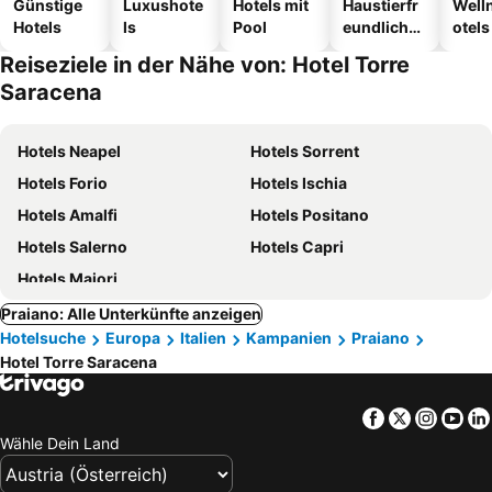
Günstige
Luxushote
Hotels mit
Haustierfr
Well
Hotels
ls
Pool
eundliche
otels
Hotels
Reiseziele in der Nähe von: Hotel Torre
Saracena
Hotels Neapel
Hotels Sorrent
Hotels Forio
Hotels Ischia
Hotels Amalfi
Hotels Positano
Hotels Salerno
Hotels Capri
Hotels Maiori
Praiano: Alle Unterkünfte anzeigen
Hotelsuche
Europa
Italien
Kampanien
Praiano
Hotel Torre Saracena
Facebook
Twitter
Insta
Yo
Wähle Dein Land