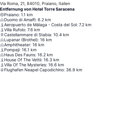
Via Roma, 21, 84010, Praiano, Italien
Entfernung von Hotel Torre Saracena
Praiano
:
1.1
km
Duomo di Amalfi
:
6.2
km
Aeropuerto de Málaga - Costa del Sol
:
7.2
km
Villa Rufolo
:
7.6
km
Castellammare di Stabia
:
10.4
km
Lupanar (Brothel)
:
16
km
Amphitheater
:
16
km
Pompeji
:
16.1
km
Haus Des Fauns
:
16.2
km
House Of The Vettii
:
16.3
km
Villa Of The Mysteries
:
16.6
km
Flughafen Neapel Capodichino
:
36.9
km