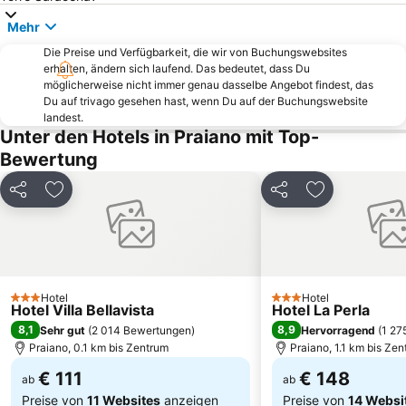
Castel Nuovo
Spiaggia Grande
Mehr
Porto di Salerno
Flughafen Salerno-Pontecagnano
Die Preise und Verfügbarkeit, die wir von Buchungswebsites
erhalten, ändern sich laufend. Das bedeutet, dass Du
Da Michele
Cappella Sansevero
möglicherweise nicht immer genau dasselbe Angebot findest, das
Archäologisches Nationalmuseum
San Paolo Stadium
Du auf trivago gesehen hast, wenn Du auf der Buchungswebsite
landest.
Smaragdgrüne Grotte
Aestetica
Unter den Hotels in Praiano mit Top-
Herculaneum
Villa San Michele
Bewertung
San Giuseppe
San Carlo all'Arena
Teilen
Zu Favoriten hinzufügen
Teilen
Zu Favoriten
Museo di Capodimonte
Fuorigrotta
Centro Storico di Agropoli
Fiordo di Furore
Duomo di Amalfi
Villa Rufolo
Piazza Tasso
Bastion Parsano und Antike Mauer
Hotel
Hotel
3 Sterne
3 Sterne
Hotel Villa Bellavista
Centro storico
Salerno Harbour
Hotel La Perla
8,1
8,9
Sehr gut
(
2 014 Bewertungen
)
Hervorragend
(
1 27
Praiano, 0.1 km bis Zentrum
Praiano, 1.1 km bis Ze
€ 111
€ 148
ab
ab
Preise von
11 Websites
anzeigen
Preise von
14 Websi