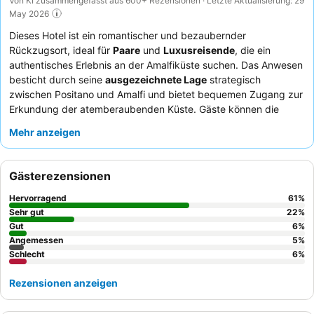
Von KI zusammengefasst aus 600+ Rezensionen · Letzte Aktualisierung: 29
May 2026
Dieses Hotel ist ein romantischer und bezaubernder
Rückzugsort, ideal für
Paare
und
Luxusreisende
, die ein
authentisches Erlebnis an der Amalfiküste suchen. Das Anwesen
besticht durch seine
ausgezeichnete Lage
strategisch
zwischen Positano und Amalfi und bietet bequemen Zugang zur
Erkundung der atemberaubenden Küste. Gäste können die
einzigartige Annehmlichkeit eines
privaten Meerzugangs
und
Mehr anzeigen
eines erfrischenden Swimmingpools genießen. Das
außergewöhnliche Personal und der Service werden durchweg
hoch gelobt, wobei das
Empfangsteam
alles tut, um einen
Gästerezensionen
komfortablen Aufenthalt zu gewährleisten, ergänzt durch ein
hoch bewertetes Frühstücksbuffet mit vielfältigen Optionen und
Hervorragend
61
%
lokalen Produkten. Für einen wirklich unvergesslichen Aufenthalt
Sehr gut
22
%
sollten Sie ein Zimmer mit
Gut
Meerblick
von einem privaten Balkon
6
%
Angemessen
5
%
buchen.
Schlecht
6
%
Rezensionen anzeigen