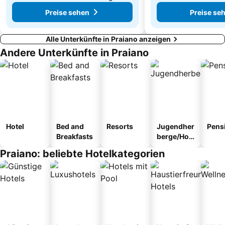
Preise sehen
Preise se
Alle Unterkünfte in Praiano anzeigen
Andere Unterkünfte in Praiano
Hotel
Bed and
Resorts
Jugendher
Pens
Breakfasts
berge/Hos
tel
Praiano: beliebte Hotelkategorien