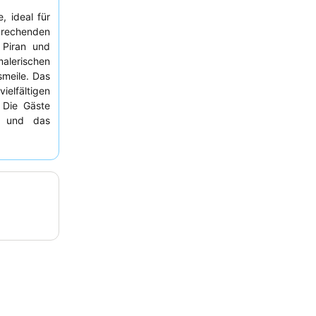
, ideal für
prechenden
 Piran und
lerischen
meile. Das
vielfältigen
 Die Gäste
und das
n wirklich
buchen, das