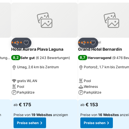
ügen
Zu Favoriten hinzufügen
Zu Favoriten hinz
Hotel
Hotel
4 Sterne
5 Sterne
Teilen
Teilen
Hotel Aurora Plava Laguna
Grand Hotel Bernardin
8,2
8,7
rtungen
)
Sehr gut
(
6 243 Bewertungen
)
Hervorragend
(
9 476 Be
Umag, 2.6 km bis Zentrum
Portorož, 1.7 km bis Zentru
gratis WLAN
Pool
Pool
Wellness
Parkplätze
Parkplätze
€ 175
€ 153
ab
ab
n
Preise von
19 Websites
anzeigen
Preise von
16 Websites
anzei
Preise sehen
Preise sehen