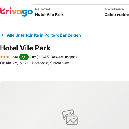
Reiseziel
An-/Abreise
Daten wähl
Alle Unterkünfte in Portorož anzeigen
Hotel Vile Park
Hotel
Gut
(
2 845 Bewertungen
)
7,9
3 Sterne
Obala 2c, 6320, Portorož, Slowenien