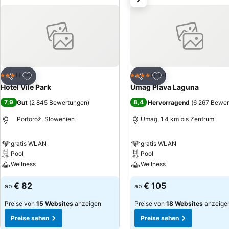
Zu Favoriten hinzufügen
Zu Favoriten hinzuf
Hotel
Hotel
3 Sterne
4 Sterne
Teilen
Teilen
Hotel Vile Park
Umag Plava Laguna
7,9
8,4
Gut
(
2 845 Bewertungen
)
Hervorragend
(
6 267 Bewe
Portorož, Slowenien
Umag, 1.4 km bis Zentrum
gratis WLAN
gratis WLAN
Pool
Pool
Wellness
Wellness
€ 82
€ 105
ab
ab
Preise von
15 Websites
anzeigen
Preise von
18 Websites
anzeige
Preise sehen
Preise sehen