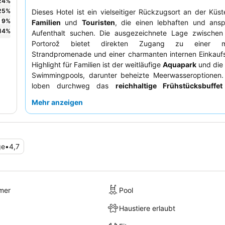
24
%
25
%
Dieses Hotel ist ein vielseitiger Rückzugsort an der Küste
9
%
Familien
und
Touristen
, die einen lebhaften und ans
14
%
Aufenthalt suchen. Die ausgezeichnete Lage zwischen
Portorož bietet direkten Zugang zu einer ma
Strandpromenade und einer charmanten internen Einkaufs
Highlight für Familien ist der weitläufige
Aquapark
und die 
Swimmingpools, darunter beheizte Meerwasseroptionen.
loben durchweg das
reichhaltige Frühstücksbuffet
hilfsbereite, freundliche Rezeptionsteam. Für ei
Mehr anzeigen
verbessertes Erlebnis sollten Sie ein renoviertes Zimmer 
modernen Komfort und viel Wohnraum bietet.
ge
•
4,7
mer
Pool
Haustiere erlaubt