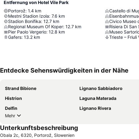
Entfernung von Hotel Vile Park
Portorož
:
1.4
km
Castello di Mu
Mestni Stadion Izola
:
7.6
km
Eisenbahnmu
Stadion Bonifika
:
12.7
km
Civico Museo 
Regional Museum Of Koper
:
12.7
km
Risiera Di San
Pier Paolo Vergerio
:
12.8
km
Museo Sartori
Gafers
:
13.2
km
Trieste – Friuli
Entdecke Sehenswürdigkeiten in der Nähe
Strand Bibione
Lignano Sabbiadoro
Histrion
Laguna Materada
Delfin
Lignano Rivera
Mehr
Unterkunftsbeschreibung
Obala 2c, 6320, Portorož, Slowenien