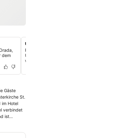
Unterhaltung für Kinder
 Orada,
Freue dich auf lustige Aktivitäten mit Spielgeräten und 
er dem
Unterhaltungsprogramm, das speziell für jüngere Besuch
wurde.
ie Gäste
terkirche St.
d im Hotel
d ist