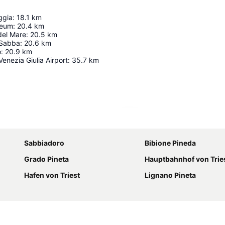
ggia
:
18.1
km
seum
:
20.4
km
del Mare
:
20.5
km
 Sabba
:
20.6
km
o
:
20.9
km
 Venezia Giulia Airport
:
35.7
km
Karte vergrößern
Sabbiadoro
Bibione Pineda
Grado Pineta
Hauptbahnhof von Trie
Hafen von Triest
Lignano Pineta