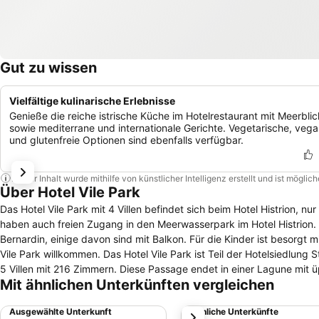
Gut zu wissen
Vielfältige kulinarische Erlebnisse
Genieße die reiche istrische Küche im Hotelrestaurant mit Meerblic
sowie mediterrane und internationale Gerichte. Vegetarische, veg
und glutenfreie Optionen sind ebenfalls verfügbar.
Dieser Inhalt wurde mithilfe von künstlicher Intelligenz erstellt und ist mögli
Über Hotel Vile Park
Das Hotel Vile Park mit 4 Villen befindet sich beim Hotel Histrion, n
haben auch freien Zugang in den Meerwasserpark im Hotel Histrion. 
Bernardin, einige davon sind mit Balkon. Für die Kinder ist besorgt m
Vile Park willkommen. Das Hotel Vile Park ist Teil der Hotelsiedlung St. Bernardin und befindet sich zwischen Piran und Portorož. Das Hotel verbindet
5 Villen mit 216 Zimmern. Diese Passage endet in einer Lagune mit üp
Mit ähnlichen Unterkünften vergleichen
kostenlos. Kostenlose Parkplätze auf dem Parkplatz des Hotels.
Ausgewählte Unterkunft
Ähnliche Unterkünfte
weiter