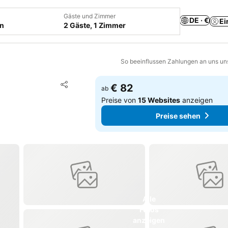
Gäste und Zimmer
DE · €
Ei
en
2 Gäste, 1 Zimmer
So beeinflussen Zahlungen an uns un
Zu Favoriten hinzufügen
€ 82
ab
Teilen
Preise von
15 Websites
anzeigen
Preise sehen