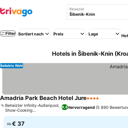
Reiseziel
Filter
Sortiert nach
Preis
Lage
Hot
Hotels in Šibenik-Knin (Kro
Beliebte Wahl
Amadria Park Beach Hotel Jure
4 Sterne
Preise sehen
Beheizter Infinity-Außenpool,
Hervorragend
(5 890 Bewertun
9,4
Show-Cooking
Preise sehen
Buffetrestaurant
€ 37
Ab