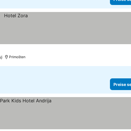
n)
Primošten
Preise s