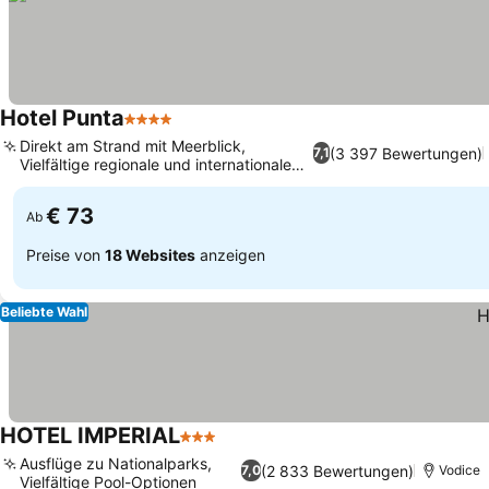
Hotel Punta
4 Sterne
Preise sehen
Direkt am Strand mit Meerblick,
(3 397 Bewertungen)
7,1
Vielfältige regionale und internationale
Preise sehen
Küche
€ 73
Ab
Preise von
18 Websites
anzeigen
Beliebte Wahl
HOTEL IMPERIAL
3 Sterne
Preise sehen
Ausflüge zu Nationalparks,
(2 833 Bewertungen)
7,0
Vodice
Vielfältige Pool-Optionen