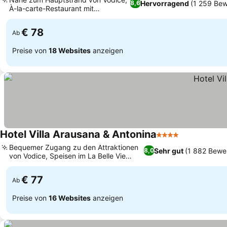
Hervorragend
(1 259 Be
8,6
À-la-carte-Restaurant mit
Preise sehen
vielfältiger Küche
€ 78
Ab
Preise von
18 Websites
anzeigen
Hotel Villa Arausana & Antonina
4 Sterne
Preise sehe
Bequemer Zugang zu den Attraktionen
Sehr gut
(1 882 Bewe
8,0
von Vodice, Speisen im La Belle Vie
Preise sehen
Restaurant
€ 77
Ab
Preise von
16 Websites
anzeigen