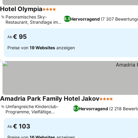
Hotel Olympia
4 Sterne
Preise sehen
Panoramisches Sky-
Hervorragend
(7 307 Bewertung
8,5
Restaurant, Strandlage im
Preise sehen
Pinienwald
€ 95
Ab
Preise von
19 Websites
anzeigen
Amadria Park Family Hotel Jakov
4 Sterne
Preise se
Umfangreiche Kinderclub-
Hervorragend
(2 218 Bewert
9,1
Programme, Vielfältige
Preise sehen
Speisemöglichkeiten
€ 103
Ab
Preise von
16 Websites
anzeigen