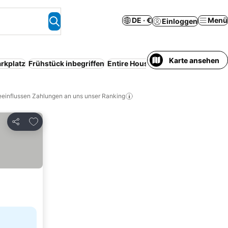
DE · €
Menü
Einloggen
Karte ansehen
rkplatz
Frühstück inbegriffen
Entire House / Apartment
Pool
WL
eeinflussen Zahlungen an uns unser Ranking
Zu Favoriten hinzufügen
Teilen