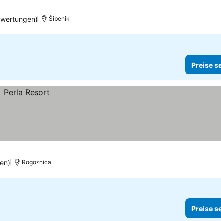
en
ewertungen)
Šibenik
Preise s
en)
Rogoznica
Preise s