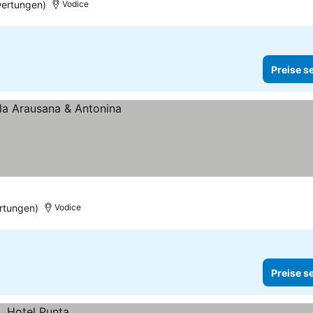
wertungen)
Vodice
Preise s
n
rtungen)
Vodice
Preise s