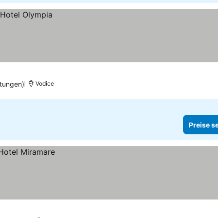
tungen)
Vodice
Preise s