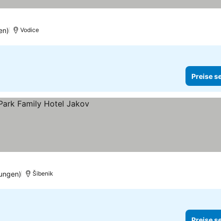
en)
Vodice
Preise s
hen
ungen)
Šibenik
Preise s