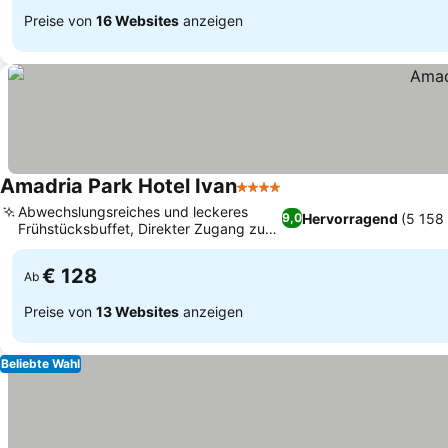
Preise von
16 Websites
anzeigen
Amadria Park Hotel Ivan
4 Sterne
Preise sehen
Abwechslungsreiches und leckeres
Hervorragend
(5 158
9,0
Frühstücksbuffet, Direkter Zugang zu
Preise sehen
einem tollen Strand
€ 128
Ab
Preise von
13 Websites
anzeigen
Beliebte Wahl