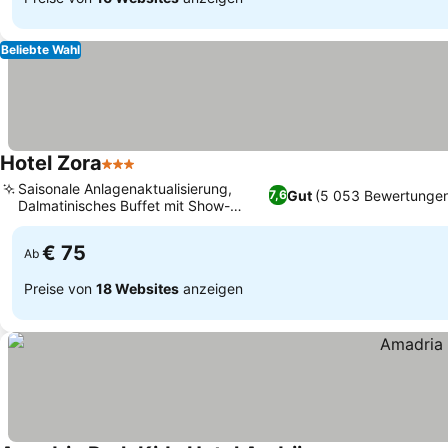
Beliebte Wahl
Hotel Zora
3 Sterne
Preise sehen
Saisonale Anlagenaktualisierung,
Gut
(5 053 Bewertunge
7,6
Dalmatinisches Buffet mit Show-
Preise sehen
Cooking
€ 75
Ab
Preise von
18 Websites
anzeigen