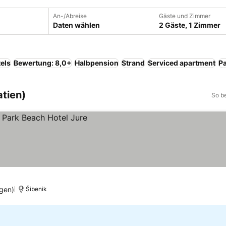
An-/Abreise
Gäste und Zimmer
Daten wählen
2 Gäste, 1 Zimmer
els
Bewertung: 8,0+
Halbpension
Strand
Serviced apartment
Pa
atien)
So b
gen)
Šibenik