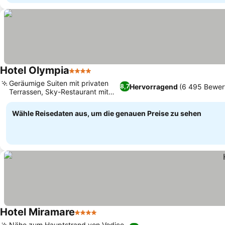
Hotel Olympia
4 Sterne
Preise sehen
Geräumige Suiten mit privaten
Hervorragend
(6 495 Bewer
8,7
Terrassen, Sky-Restaurant mit
Preise sehen
Meerblick
Wähle Reisedaten aus, um die genauen Preise zu sehen
Hotel Miramare
4 Sterne
Preise sehen
Nähe zum Hauptstrand von Vodice,