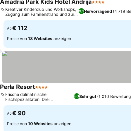
Amadria Park Kids Hotel Andrija
4 Sterne
Preise seh
Kreativer Kinderclub und Workshops,
Hervorragend
(4 719 B
9,1
Zugang zum Familienstrand und zur
Preise sehen
Promenade
€ 112
Ab
Preise von
18 Websites
anzeigen
Perla Resort
4 Sterne
Preise sehen
Frische dalmatinische
Sehr gut
(1 010 Bewertung
8,1
Fischspezialitäten, Drei
Preise sehen
verschiedene Außenpools
€ 90
Ab
Preise von
10 Websites
anzeigen