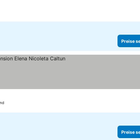
Preise s
ne
nd
Preise s