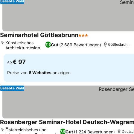
Beliebte Wahl
Seminarhotel Göttlesbrunn
3 Sterne
Künstlerisches
Gut
(2 689 Bewertungen)
7,9
Göttlesbrunn
Architekturdesign
€ 97
Ab
Preise von
6 Websites
anzeigen
Beliebte Wahl
Rosenberger Seminar-Hotel Deutsch-Wagra
Österreichisches und
Gut
(1 224 Bewertungen)
7,9
Deutsc