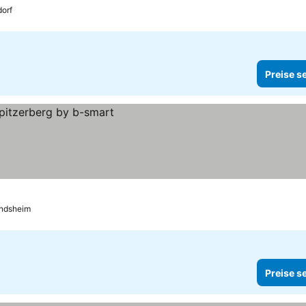
orf
Preise s
ndsheim
Preise s