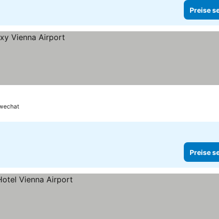
Preise s
wechat
Preise s