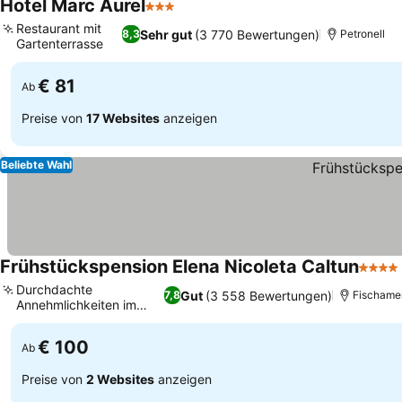
Hotel Marc Aurel
3 Sterne
Restaurant mit
Sehr gut
(3 770 Bewertungen)
8,3
Petronell
Gartenterrasse
€ 81
Ab
Preise von
17 Websites
anzeigen
Beliebte Wahl
Frühstückspension Elena Nicoleta Caltun
4 Ster
Durchdachte
Gut
(3 558 Bewertungen)
7,8
Fischame
Annehmlichkeiten im
Zimmer
€ 100
Ab
Preise von
2 Websites
anzeigen