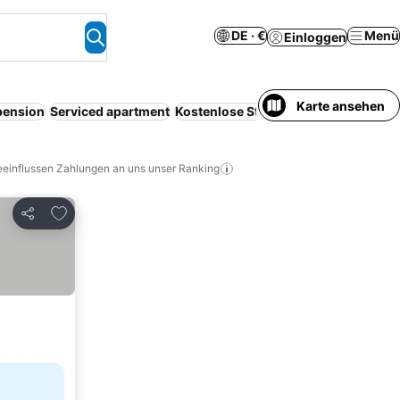
DE · €
Menü
Einloggen
Karte ansehen
pension
Serviced apartment
Kostenlose Stornierung
Vollpension
eeinflussen Zahlungen an uns unser Ranking
Zu Favoriten hinzufügen
Teilen