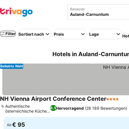
Reiseziel
Filter
Sortiert nach
Preis
Lage
Hot
Hotels in Auland-Carnuntu
Beliebte Wahl
NH Vienna Airport Conference Center
4 Sterne
Authentische
Hervorragend
(28 189 Bewertungen)
8,5
österreichische Küche
im Mundo
€ 95
Ab