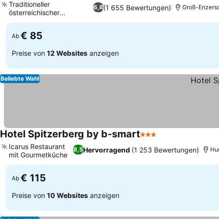
Traditioneller
(1 655 Bewertungen)
6,8
Groß-Enzersd
österreichischer
Jagdhausstil
€ 85
Ab
Preise von
12 Websites
anzeigen
Beliebte Wahl
Hotel Spitzerberg by b-smart
3 Sterne
Icarus Restaurant
Hervorragend
(1 253 Bewertungen)
8,5
Hu
mit Gourmetküche
€ 115
Ab
Preise von
10 Websites
anzeigen