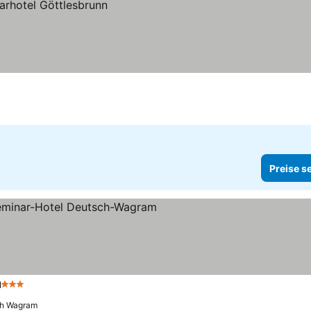
Preise s
m
3 Sterne
h Wagram