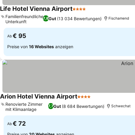
Life Hotel Vienna Airport
4 Sterne
Familienfreundliche
Gut
(13 034 Bewertungen)
7,8
Fischamend
Unterkunft
€ 95
Ab
Preise von
16 Websites
anzeigen
Arion Hotel Vienna Airport
4 Sterne
Renovierte Zimmer
Gut
(8 684 Bewertungen)
7,7
Schwechat
mit Klimaanlage
€ 72
Ab
Preise von
20 Websites
anzeigen