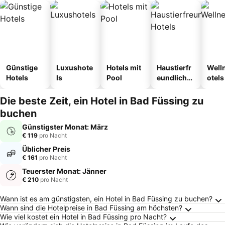
Günstige
Luxushote
Hotels mit
Haustierfr
Well
Hotels
ls
Pool
eundliche
otels
Hotels
Die beste Zeit, ein Hotel in Bad Füssing zu
buchen
Günstigster Monat: März
€ 119
pro Nacht
Üblicher Preis
€ 161
pro Nacht
Teuerster Monat: Jänner
€ 210
pro Nacht
Häufig gestellte Fragen zu Bad Füssing
Wann ist es am günstigsten, ein Hotel in Bad Füssing zu buchen?
Wann sind die Hotelpreise in Bad Füssing am höchsten?
Wie viel kostet ein Hotel in Bad Füssing pro Nacht?