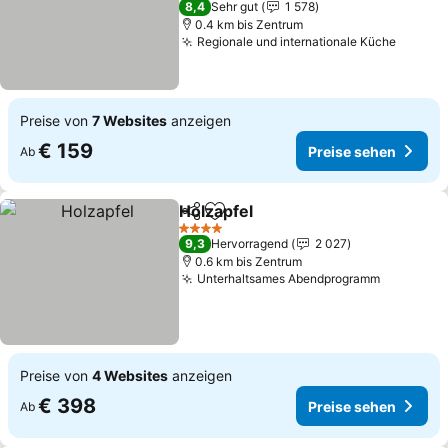
8,4
Sehr gut
1 578
0.4 km bis Zentrum
Regionale und internationale Küche
Preise
Preise von
7 Websites
anzeigen
€ 159
Preise sehen
Ab
Holzapfel
Teilen
Zu Favoriten hinzufügen
Preise sehen
4 Sterne
9,3
Hervorragend
2 027
0.6 km bis Zentrum
Unterhaltsames Abendprogramm
Preise s
Preise von
4 Websites
anzeigen
€ 398
Preise sehen
Ab