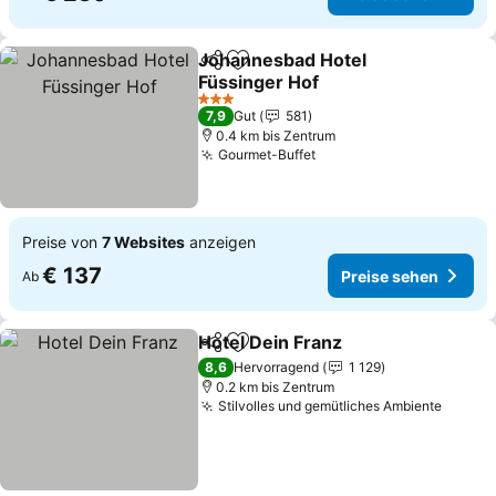
Johannesbad Hotel
Teilen
Zu Favoriten hinzufügen
Füssinger Hof
Preise sehen
3 Sterne
7,9
Gut
581
0.4 km bis Zentrum
Gourmet-Buffet
Preise sehen
Preise von
7 Websites
anzeigen
€ 137
Preise sehen
Ab
Hotel Dein Franz
Teilen
Zu Favoriten hinzufügen
Preise se
8,6
Hervorragend
1 129
0.2 km bis Zentrum
Stilvolles und gemütliches Ambiente
Preise