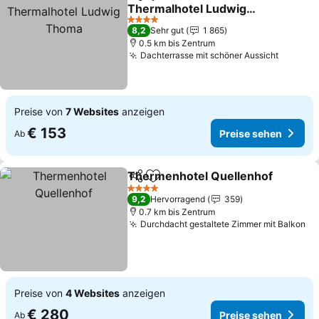
Teilen
Zu Favoriten hinzufügen
Thermalhotel Ludwig
Thoma
Preise sehen
4 Sterne
8,2
Sehr gut
1 865
0.5 km bis Zentrum
Dachterrasse mit schöner Aussicht
Preise 
Preise von
7 Websites
anzeigen
€ 153
Preise sehen
Ab
Thermenhotel Quellenhof
Teilen
Zu Favoriten hinzufügen
4 Sterne
9,2
Hervorragend
359
0.7 km bis Zentrum
Durchdacht gestaltete Zimmer mit Balkon
Pr
Preise von
4 Websites
anzeigen
€ 280
Preise sehen
Ab