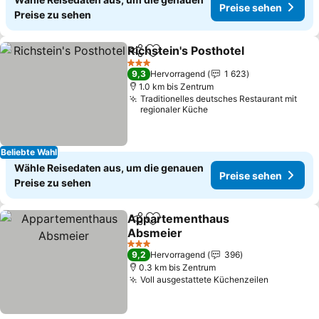
Preise sehen
Preise zu sehen
Richstein's Posthotel
Teilen
Zu Favoriten hinzufügen
Preis
3 Sterne
9,3
Hervorragend
1 623
1.0 km bis Zentrum
Traditionelles deutsches Restaurant mit
regionaler Küche
Beliebte Wahl
Wähle Reisedaten aus, um die genauen
Preise sehen
Preise zu sehen
Appartementhaus
Teilen
Zu Favoriten hinzufügen
Absmeier
Preise sehen
3 Sterne
9,2
Hervorragend
396
0.3 km bis Zentrum
Voll ausgestattete Küchenzeilen
Preise se