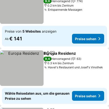
Preise sehen
9,0
Hervorragend
774
0.2 km bis Zentrum
Entspannende Massagen
Preise sehen
Preise von
5 Websites
anzeigen
€ 141
Preise sehen
Ab
Europa Residenz
Teilen
Zu Favoriten hinzufügen
Preise se
9,4
Hervorragend
63
0.3 km bis Zentrum
Havel's Restaurant und Josef's Vinothek
Pre
Wähle Reisedaten aus, um die genauen
Preise sehen
Preise zu sehen