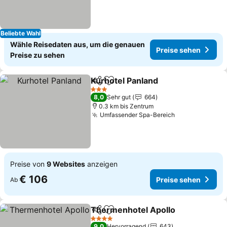
Beliebte Wahl
Wähle Reisedaten aus, um die genauen
Preise sehen
Preise zu sehen
Kurhotel Panland
Teilen
Zu Favoriten hinzufügen
Preise se
3 Sterne
8,0
Sehr gut
664
0.3 km bis Zentrum
Umfassender Spa-Bereich
Preise sehen
Preise von
9 Websites
anzeigen
€ 106
Preise sehen
Ab
Thermenhotel Apollo
Teilen
Zu Favoriten hinzufügen
Prei
4 Sterne
9,0
Hervorragend
643