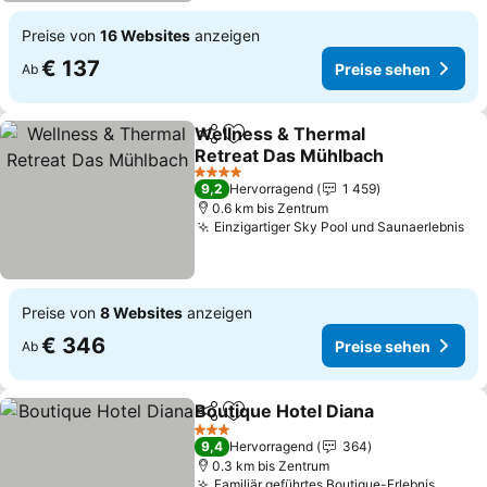
Preise von
16 Websites
anzeigen
€ 137
Preise sehen
Ab
Wellness & Thermal
Teilen
Zu Favoriten hinzufügen
Retreat Das Mühlbach
Preise sehen
4 Sterne
9,2
Hervorragend
1 459
0.6 km bis Zentrum
Einzigartiger Sky Pool und Saunaerlebnis
Pr
Preise von
8 Websites
anzeigen
€ 346
Preise sehen
Ab
Boutique Hotel Diana
Teilen
Zu Favoriten hinzufügen
Preis
3 Sterne
9,4
Hervorragend
364
0.3 km bis Zentrum
Familiär geführtes Boutique-Erlebnis