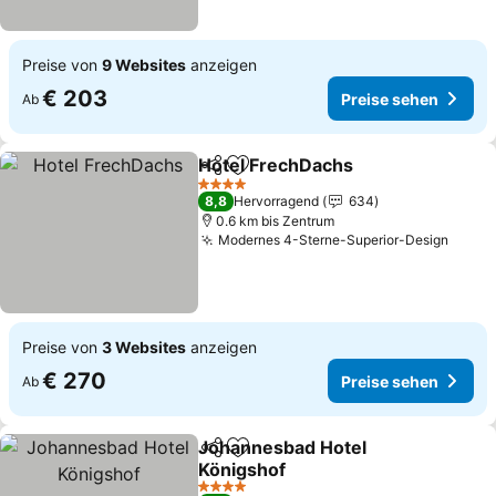
Preise von
9 Websites
anzeigen
€ 203
Preise sehen
Ab
Hotel FrechDachs
Teilen
Zu Favoriten hinzufügen
Preise s
4 Sterne
8,8
Hervorragend
634
0.6 km bis Zentrum
Modernes 4-Sterne-Superior-Design
Preis
Preise von
3 Websites
anzeigen
€ 270
Preise sehen
Ab
Johannesbad Hotel
Teilen
Zu Favoriten hinzufügen
Königshof
Preise sehen
4 Sterne