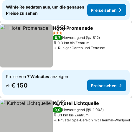
Wähle Reisedaten aus, um die genauen
Preise sehen
Preise zu sehen
Hotel Promenade
Teilen
Zu Favoriten hinzufügen
Preise s
3 Sterne
8,7
Hervorragend
812
0.3 km bis Zentrum
Ruhiger Garten und Terrasse
Preise sehe
Preise von
7 Websites
anzeigen
€ 150
Preise sehen
Ab
Kurhotel Lichtquelle
Teilen
Zu Favoriten hinzufügen
Preise
9,0
Hervorragend
1 003
0.1 km bis Zentrum
Privater Spa-Bereich mit Thermal-Whirlpool