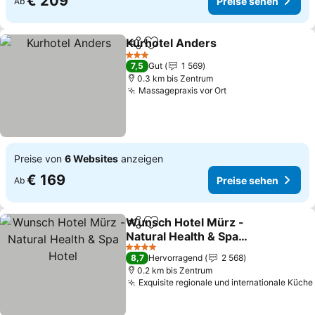
€ 209
Preise sehen
Ab
Kurhotel Anders
Teilen
Zu Favoriten hinzufügen
Preise se
3 Sterne
7,5
Gut
1 569
0.3 km bis Zentrum
Massagepraxis vor Ort
Preise sehen
Preise von
6 Websites
anzeigen
€ 169
Preise sehen
Ab
Wunsch Hotel Mürz -
Teilen
Zu Favoriten hinzufügen
Natural Health & Spa
Hotel
Preise sehen
4 Sterne
8,7
Hervorragend
2 568
0.2 km bis Zentrum
Exquisite regionale und internationale Küche