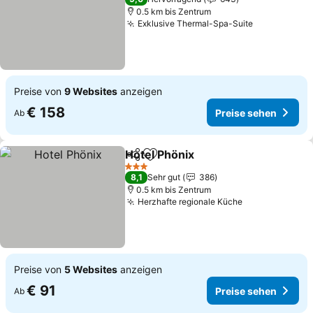
0.5 km bis Zentrum
Exklusive Thermal-Spa-Suite
Preise seh
Preise von
9 Websites
anzeigen
€ 158
Preise sehen
Ab
Hotel Phönix
Teilen
Zu Favoriten hinzufügen
Preise sehen
3 Sterne
8,1
Sehr gut
386
0.5 km bis Zentrum
Herzhafte regionale Küche
Preise sehen
Preise von
5 Websites
anzeigen
€ 91
Preise sehen
Ab