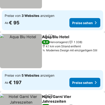
Preise von
3 Websites
anzeigen
€ 95
Preise sehen
Ab
Aqua Blu Hotel
Teilen
Zu Favoriten hinzufügen
Preise sehe
9,0
Hervorragend
1 338
4.1 km vom Strand entfernt
Modernes Design mit einzigartigem Stil
Prei
Preise von
5 Websites
anzeigen
€ 197
Preise sehen
Ab
Hotel Garni Vier
Teilen
Zu Favoriten hinzufügen
Jahreszeiten