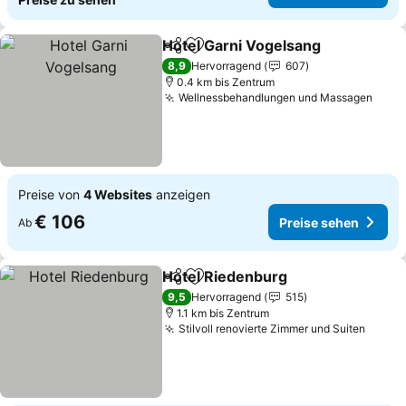
Hotel Garni Vogelsang
Teilen
Zu Favoriten hinzufügen
Pre
8,9
Hervorragend
607
0.4 km bis Zentrum
Wellnessbehandlungen und Massagen
Prei
Preise von
4 Websites
anzeigen
€ 106
Preise sehen
Ab
Hotel Riedenburg
Teilen
Zu Favoriten hinzufügen
Preise s
9,5
Hervorragend
515
1.1 km bis Zentrum
Stilvoll renovierte Zimmer und Suiten
Preis