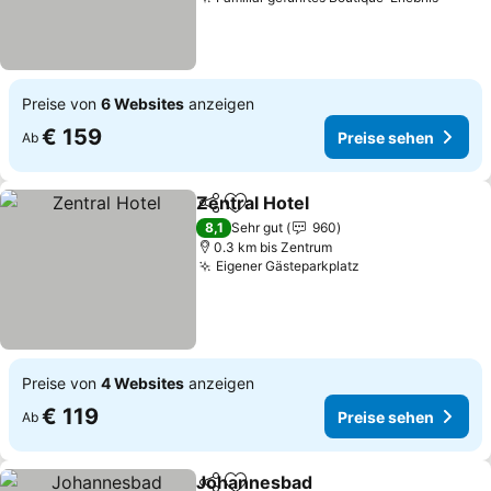
Preise
Preise von
6 Websites
anzeigen
€ 159
Preise sehen
Ab
Zentral Hotel
Teilen
Zu Favoriten hinzufügen
Preise sehen
8,1
Sehr gut
960
0.3 km bis Zentrum
Eigener Gästeparkplatz
Preise sehen
Preise von
4 Websites
anzeigen
€ 119
Preise sehen
Ab
Johannesbad