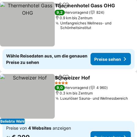
Thermenhotel Gass OHG
Teilen
Zu Favoriten hinzufügen
P
9,2
Hervorragend
824
0.9 km bis Zentrum
Umfangreiches Wellness- und
Schönheitsinstitut
Wähle Reisedaten aus, um die genauen
Preise sehen
Preise zu sehen
Schweizer Hof
Teilen
Zu Favoriten hinzufügen
Preise sehe
4 Sterne
9,0
Hervorragend
4 960
0.3 km bis Zentrum
Luxuriöser Sauna- und Wellnessbereich
Pre
Beliebte Wahl
Preise von
4 Websites
anzeigen