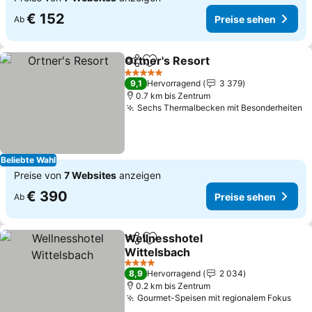
€ 152
Preise sehen
Ab
Ortner's Resort
Teilen
Zu Favoriten hinzufügen
Preise seh
5 Sterne
9,1
Hervorragend
3 379
0.7 km bis Zentrum
Sechs Thermalbecken mit Besonderheiten
P
Beliebte Wahl
Preise von
7 Websites
anzeigen
€ 390
Preise sehen
Ab
Wellnesshotel
Teilen
Zu Favoriten hinzufügen
Wittelsbach
Preise sehen
4 Sterne
8,9
Hervorragend
2 034
0.2 km bis Zentrum
Gourmet-Speisen mit regionalem Fokus
Pre