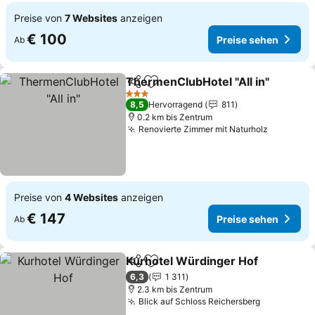
Preise von
7 Websites
anzeigen
€ 100
Preise sehen
Ab
ThermenClubHotel "All in"
Teilen
Zu Favoriten hinzufügen
3 Sterne
8,5
Hervorragend
811
0.2 km bis Zentrum
Renovierte Zimmer mit Naturholz
Preise s
Preise von
4 Websites
anzeigen
€ 147
Preise sehen
Ab
Kurhotel Würdinger Hof
Teilen
Zu Favoriten hinzufügen
Pr
6,3
1 311
2.3 km bis Zentrum
Blick auf Schloss Reichersberg
Preise se