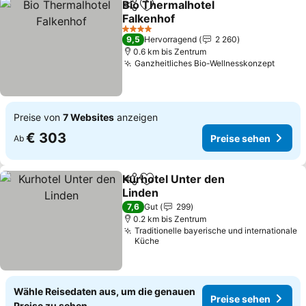
Bio Thermalhotel
Teilen
Zu Favoriten hinzufügen
Falkenhof
Preise sehen
4 Sterne
9,5
Hervorragend
2 260
0.6 km bis Zentrum
Ganzheitliches Bio-Wellnesskonzept
Preis
Preise von
7 Websites
anzeigen
€ 303
Preise sehen
Ab
Kurhotel Unter den
Teilen
Zu Favoriten hinzufügen
Linden
Preise sehen
7,6
Gut
299
0.2 km bis Zentrum
Traditionelle bayerische und internationale
Küche
Wähle Reisedaten aus, um die genauen
Preise sehen
Preise zu sehen