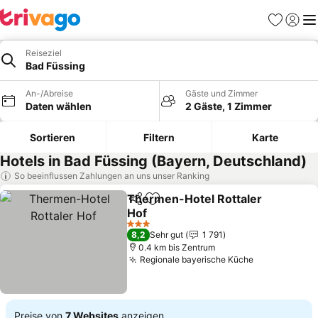
Favoriten
Einlog
Me
Reiseziel
Bad Füssing
An-/Abreise
Gäste und Zimmer
Daten wählen
2 Gäste, 1 Zimmer
Sortieren
Filtern
Karte
Hotels in Bad Füssing (Bayern, Deutschland)
So beeinflussen Zahlungen an uns unser Ranking
Thermen-Hotel Rottaler
Teilen
Zu Favoriten hinzufügen
Hof
Preise sehen
3 Sterne
8,2
Sehr gut
1 791
0.4 km bis Zentrum
Regionale bayerische Küche
Preise sehe
Preise von
7 Websites
anzeigen