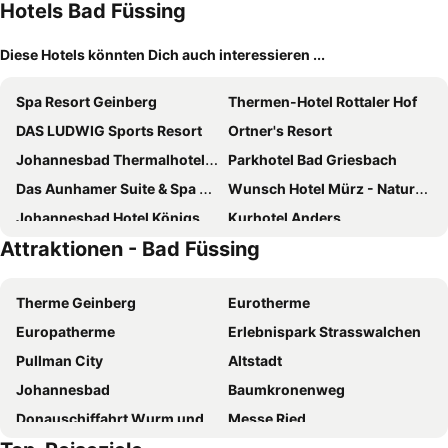
Hotels Bad Füssing
Diese Hotels könnten Dich auch interessieren ...
Spa Resort Geinberg
Thermen-Hotel Rottaler Hof
DAS LUDWIG Sports Resort
Ortner's Resort
Johannesbad Thermalhotel Ludwig Thoma
Parkhotel Bad Griesbach
Das Aunhamer Suite & Spa Hotel
Wunsch Hotel Mürz - Natural Health & Spa Hotel
Johannesbad Hotel Königshof
Kurhotel Anders
Attraktionen - Bad Füssing
Wellnesshotel Wittelsbach
AktiVital Hotel
Hotel Maximilian
Hotel Biedermeier Hof
Therme Geinberg
Eurotherme
Hotel Danzer
Hotel FrechDachs
Europatherme
Erlebnispark Strasswalchen
Stadthotel Schärding
Hotel Drei Quellen Therme
Pullman City
Altstadt
Wellness & Thermal Retreat Das Mühlbach
Hotel am Haslinger Hof
Johannesbad
Baumkronenweg
Hotel Chrysantihof
Johannesbad Hotel Füssinger Hof
Donauschiffahrt Wurm und Köck
Messe Ried
Kurhotel Panland
Holzapfel
Traunfall
Rottal-Terme