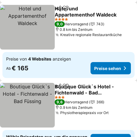
Hotel und
Teilen
Zu Favoriten hinzufügen
Appartementhof Waldeck
Preise sehen
4 Sterne
9,0
Hervorragend
743
0.8 km bis Zentrum
Kreative regionale Restaurantküche
Preise
Preise von
4 Websites
anzeigen
€ 165
Preise sehen
Ab
Boutique Glück`s Hotel -
Teilen
Zu Favoriten hinzufügen
Fichtenwald - Bad
Füssing
Preise sehen
3 Sterne
9,6
Hervorragend
366
0.9 km bis Zentrum
Physiotherapiepraxis vor Ort
Preise sehe
Wähle Reisedaten aus, um die genauen