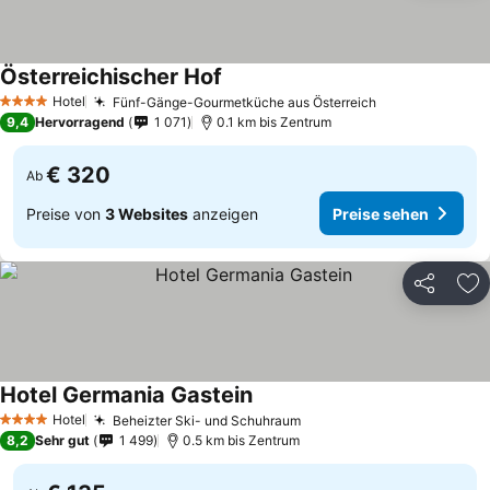
Österreichischer Hof
Preise sehen
Hotel
Fünf-Gänge-Gourmetküche aus Österreich
Preise sehen
4 Sterne
9,4
Hervorragend
1 071
0.1 km bis Zentrum
€ 320
Ab
Preise von
3 Websites
anzeigen
Preise sehen
Teilen
Zu
Hotel Germania Gastein
Preise sehen
Hotel
Beheizter Ski- und Schuhraum
Preise sehen
4 Sterne
8,2
Sehr gut
1 499
0.5 km bis Zentrum