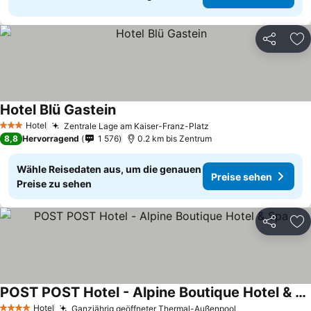
Teilen
Zu
Hotel Blü Gastein
Preise sehen
Hotel
Zentrale Lage am Kaiser-Franz-Platz
Preise sehen
3 Sterne
8,8
Hervorragend
1 576
0.2 km bis Zentrum
Wähle Reisedaten aus, um die genauen
Preise sehen
Preise zu sehen
Teilen
Zu
POST POST Hotel - Alpine Boutique Hotel & Spa
Preise sehen
Hotel
Ganzjährig geöffneter Thermal-Außenpool
Preise sehen