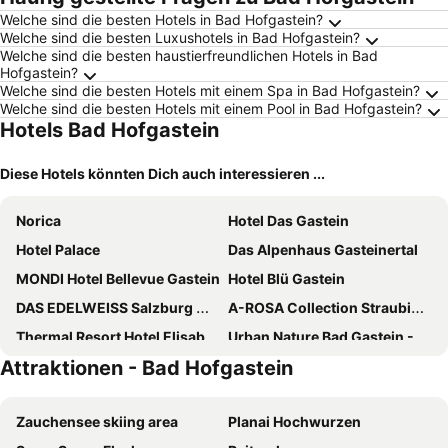
Welche sind die besten Hotels in Bad Hofgastein?
Welche sind die besten Luxushotels in Bad Hofgastein?
Welche sind die besten haustierfreundlichen Hotels in Bad
Hofgastein?
Welche sind die besten Hotels mit einem Spa in Bad Hofgastein?
Welche sind die besten Hotels mit einem Pool in Bad Hofgastein?
Hotels Bad Hofgastein
Diese Hotels könnten Dich auch interessieren ...
Norica
Hotel Das Gastein
Hotel Palace
Das Alpenhaus Gasteinertal
MONDI Hotel Bellevue Gastein
Hotel Blü Gastein
DAS EDELWEISS Salzburg Mountain Resort
A-ROSA Collection Straubinger Grand Hotel Bad Gastein
Thermal Resort Hotel Elisabethpark
Urban Nature Bad Gastein - Badeschloss
Attraktionen - Bad Hofgastein
EUROPÄISCHER HOF Bad Gastein
Hotel Rauscher - Das Naturteichparadies
Österreichischer Hof
Hotel Zum Stern
Zauchensee skiing area
Planai Hochwurzen
Hotel Grossarler Hof Superior
Hotel Tauernhof