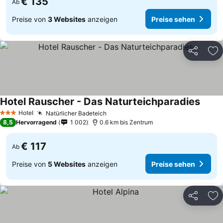
€ 135
Ab
Preise von
3 Websites
anzeigen
Preise sehen
Teilen
Zu
Hotel Rauscher - Das Naturteichparadies
Preis
Hotel
Natürlicher Badeteich
Preise sehen
3 Sterne
8,5
Hervorragend
1 002
0.6 km bis Zentrum
€ 117
Ab
Preise von
5 Websites
anzeigen
Preise sehen
Teilen
Zu