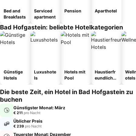
Bed and
Serviced
Pension
Aparthotel
Breakfasts
apartment
Bad Hofgastein: beliebte Hotelkategorien
Günstige
Luxushote
Hotels mit
Haustierfr
Well
Hotels
ls
Pool
eundliche
otels
Hotels
Die beste Zeit, ein Hotel in Bad Hofgastein zu
buchen
Günstigster Monat: März
€ 211
pro Nacht
Üblicher Preis
€ 239
pro Nacht
Teuerster Monat: Dezember