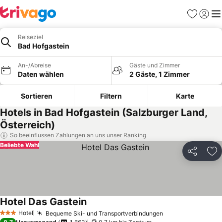
Favoriten
Einlog
Me
Reiseziel
Bad Hofgastein
An-/Abreise
Gäste und Zimmer
Daten wählen
2 Gäste, 1 Zimmer
Sortieren
Filtern
Karte
Hotels in Bad Hofgastein (Salzburger Land,
Österreich)
So beeinflussen Zahlungen an uns unser Ranking
Beliebte Wahl
Teilen
Zu
Hotel Das Gastein
Preise sehen
Hotel
Bequeme Ski- und Transportverbindungen
Preise sehen
3 Sterne