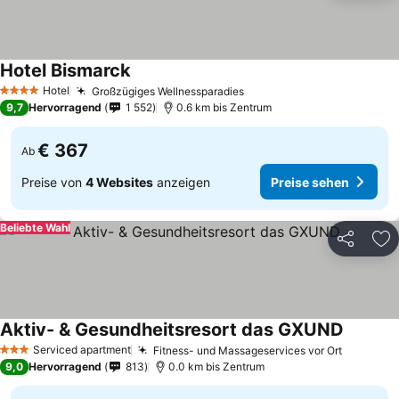
Hotel Bismarck
Preise sehen
Hotel
Großzügiges Wellnessparadies
Preise sehen
4 Sterne
9,7
Hervorragend
1 552
0.6 km bis Zentrum
€ 367
Ab
Preise von
4 Websites
anzeigen
Preise sehen
Beliebte Wahl
Teilen
Zu
Aktiv- & Gesundheitsresort das GXUND
Preise 
Serviced apartment
Fitness- und Massageservices vor Ort
Preise s
3 Sterne
9,0
Hervorragend
813
0.0 km bis Zentrum