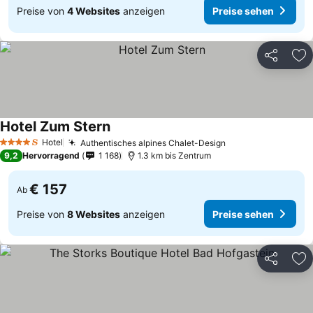
Preise von
4 Websites
anzeigen
Preise sehen
Teilen
Zu
Hotel Zum Stern
Preise sehen
Hotel
Authentisches alpines Chalet-Design
Preise sehen
4 Sterne
9,2
Hervorragend
1 168
1.3 km bis Zentrum
€ 157
Ab
Preise von
8 Websites
anzeigen
Preise sehen
Teilen
Zu