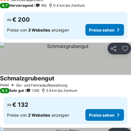
3 Sterne
8,7
Hervorragend
95
0.4 km bis Zentrum
€ 200
Ab
Preise von
3 Websites
anzeigen
Preise sehen
Teilen
Zu
Schmalzgrubengut
Preise sehen
Hotel
Ski- und Fahrradaufbewahrung
Preise sehen
8,2
Sehr gut
138
3.9 km bis Zentrum
€ 132
Ab
Preise von
2 Websites
anzeigen
Preise sehen