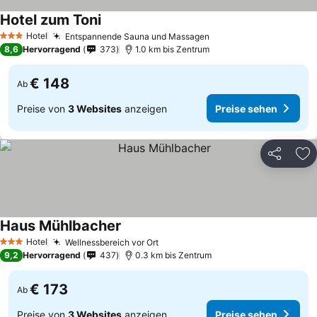
Hotel zum Toni
Preise sehen
Hotel
Entspannende Sauna und Massagen
Preise sehen
3 Sterne
8,6
Hervorragend
373
1.0 km bis Zentrum
€ 148
Ab
Preise von
3 Websites
anzeigen
Preise sehen
Teilen
Zu
Haus Mühlbacher
Preise sehen
Hotel
Wellnessbereich vor Ort
Preise sehen
3 Sterne
9,2
Hervorragend
437
0.3 km bis Zentrum
€ 173
Ab
Preise von
3 Websites
anzeigen
Preise sehen