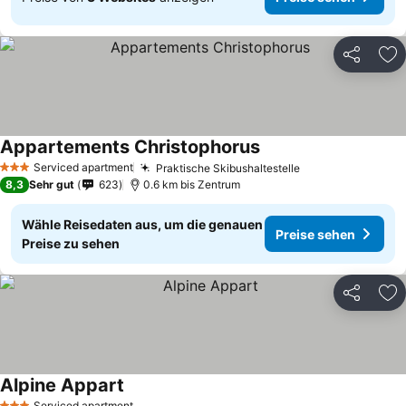
Teilen
Zu
Appartements Christophorus
Preise sehen
Serviced apartment
Praktische Skibushaltestelle
Preise sehen
3 Sterne
8,3
Sehr gut
623
0.6 km bis Zentrum
Wähle Reisedaten aus, um die genauen
Preise sehen
Preise zu sehen
Teilen
Zu
Alpine Appart
Preise sehen
Serviced apartment