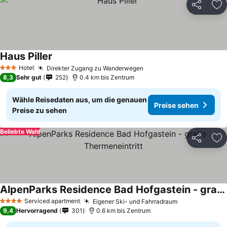
Teilen
Zu
Haus Piller
Preise sehen
Hotel
Direkter Zugang zu Wanderwegen
Preise sehen
3 Sterne
8,3
Sehr gut
252
0.4 km bis Zentrum
Wähle Reisedaten aus, um die genauen
Preise sehen
Preise zu sehen
Beliebte Wahl
Teilen
Zu
AlpenParks Residence Bad Hofgastein - gratis Thermeneintritt
Preise sehen
Serviced apartment
Eigener Ski- und Fahrradraum
Preise sehen
4 Sterne
9,4
Hervorragend
301
0.6 km bis Zentrum