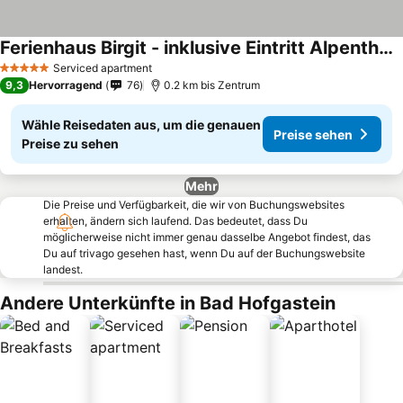
Ferienhaus Birgit - inklusive Eintritt Alpentherme Bad Hofgastein
Preise sehen
Serviced apartment
5 Sterne
9,3
Hervorragend
76
0.2 km bis Zentrum
Wähle Reisedaten aus, um die genauen
Preise sehen
Preise zu sehen
Mehr
Die Preise und Verfügbarkeit, die wir von Buchungswebsites
erhalten, ändern sich laufend. Das bedeutet, dass Du
möglicherweise nicht immer genau dasselbe Angebot findest, das
Du auf trivago gesehen hast, wenn Du auf der Buchungswebsite
landest.
Andere Unterkünfte in Bad Hofgastein