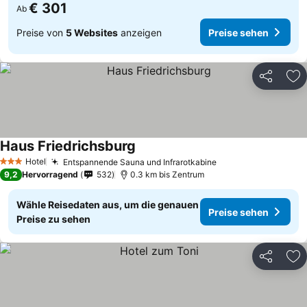
€ 301
Ab
Preise von
5 Websites
anzeigen
Preise sehen
Teilen
Zu
Haus Friedrichsburg
Preise sehen
Hotel
Entspannende Sauna und Infrarotkabine
Preise sehen
3 Sterne
9,2
Hervorragend
532
0.3 km bis Zentrum
Wähle Reisedaten aus, um die genauen
Preise sehen
Preise zu sehen
Teilen
Zu