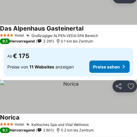
Teilen
Zu
Das Alpenhaus Gasteinertal
Preise sehen
Hotel
Großzügiger ALPEN.VEDA.SPA Bereich
Preise sehen
4 Sterne
9,1
Hervorragend
3 291
0.1 km bis Zentrum
€ 175
Ab
Preise von
11 Websites
anzeigen
Preise sehen
Teilen
Zu
Norica
Preise sehen
Hotel
Keltisches Spa und Vital Wellness
Preise sehen
4 Sterne
9,1
Hervorragend
2 601
0.2 km bis Zentrum