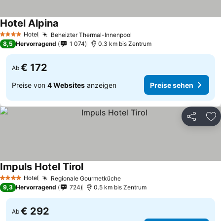
Hotel Alpina
Preise sehen
Hotel
Beheizter Thermal-Innenpool
Preise sehen
4 Sterne
8,5
Hervorragend
1 074
0.3 km bis Zentrum
€ 172
Ab
Preise von
4 Websites
anzeigen
Preise sehen
Teilen
Zu
Impuls Hotel Tirol
Preise sehen
Hotel
Regionale Gourmetküche
Preise sehen
4 Sterne
9,3
Hervorragend
724
0.5 km bis Zentrum
€ 292
Ab