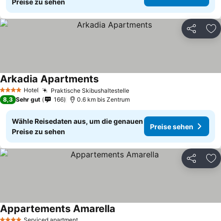
Preise zu sehen
Teilen
Zu
Arkadia Apartments
Preise sehen
Hotel
Praktische Skibushaltestelle
Preise sehen
4 Sterne
8,3
Sehr gut
166
0.6 km bis Zentrum
Wähle Reisedaten aus, um die genauen
Preise sehen
Preise zu sehen
Teilen
Zu
Appartements Amarella
Preise sehen
Serviced apartment