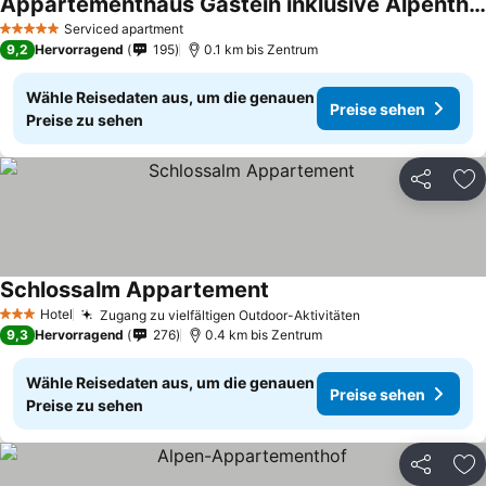
Appartementhaus Gastein inklusive Alpentherme gratis
Preise sehen
Serviced apartment
5 Sterne
9,2
Hervorragend
195
0.1 km bis Zentrum
Wähle Reisedaten aus, um die genauen
Preise sehen
Preise zu sehen
Teilen
Zu
Schlossalm Appartement
Preise sehen
Hotel
Zugang zu vielfältigen Outdoor-Aktivitäten
Preise sehen
3 Sterne
9,3
Hervorragend
276
0.4 km bis Zentrum
Wähle Reisedaten aus, um die genauen
Preise sehen
Preise zu sehen
Teilen
Zu