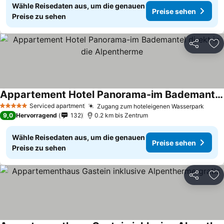
Wähle Reisedaten aus, um die genauen
Preise sehen
Preise zu sehen
Teilen
Zu
Appartement Hotel Panorama-im Bademantel direkt in die Alpentherme
Preise sehen
Serviced apartment
Zugang zum hoteleigenen Wasserpark
Preis
5 Sterne
9,0
Hervorragend
132
0.2 km bis Zentrum
Wähle Reisedaten aus, um die genauen
Preise sehen
Preise zu sehen
Teilen
Zu