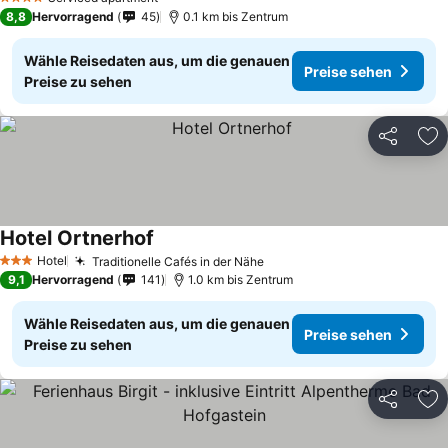
4 Sterne
8,8
Hervorragend
45
0.1 km bis Zentrum
Wähle Reisedaten aus, um die genauen
Preise sehen
Preise zu sehen
Teilen
Zu
Hotel Ortnerhof
Preise sehen
Hotel
Traditionelle Cafés in der Nähe
Preise sehen
3 Sterne
9,1
Hervorragend
141
1.0 km bis Zentrum
Wähle Reisedaten aus, um die genauen
Preise sehen
Preise zu sehen
Teilen
Zu