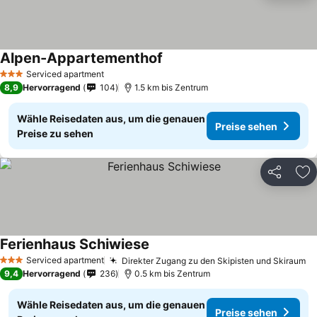
Alpen-Appartementhof
Preise sehen
Serviced apartment
3 Sterne
8,9
Hervorragend
104
1.5 km bis Zentrum
Wähle Reisedaten aus, um die genauen
Preise sehen
Preise zu sehen
Teilen
Zu
Ferienhaus Schiwiese
Preise sehen
Serviced apartment
Direkter Zugang zu den Skipisten und Skiraum
Pr
3 Sterne
9,4
Hervorragend
236
0.5 km bis Zentrum
Wähle Reisedaten aus, um die genauen
Preise sehen