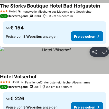
The Storks Boutique Hotel Bad Hofgastein
Prei
Hotel
Kunstvolle Mischung aus Moderne und Geschichte
Preise se
3 Sterne
9,6
Hervorragend
336
0.3 km bis Zentrum
€ 154
Ab
Preise von
8 Websites
anzeigen
Preise sehen
Teilen
Zu
Hotel Völserhof
Preise sehen
Hotel
Familiengeführter österreichischer Alpencharme
Preise se
4 Sterne
8,9
Hervorragend
381
0.5 km bis Zentrum
€ 226
Ab
Preise von
3 Websites
anzeigen
Preise sehen