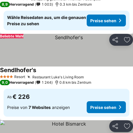
4 Sterne
8,9
Hervorragend
1 003
0.3 km bis Zentrum
Wähle Reisedaten aus, um die genauen
Preise sehen
Preise zu sehen
Beliebte Wahl
Teilen
Zu
Sendlhofer's
Preise sehen
Resort
Restaurant Luke's Living Room
Preise sehen
4 Sterne
9,0
Hervorragend
1 244
0.6 km bis Zentrum
€ 226
Ab
Preise von
7 Websites
anzeigen
Preise sehen
Teilen
Zu