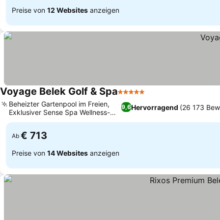
Preise von
12 Websites
anzeigen
Voyage Belek Golf & Spa
5 Sterne
Preise sehen
Beheizter Gartenpool im Freien,
Hervorragend
(26 173 Bew
9,6
Exklusiver Sense Spa Wellness-
Preise sehen
Rückzugsort
€ 713
Ab
Preise von
14 Websites
anzeigen