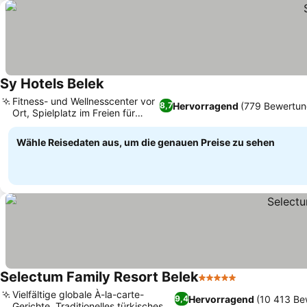
Sy Hotels Belek
Preise sehen
Fitness- und Wellnesscenter vor
Hervorragend
(779 Bewertun
8,7
Ort, Spielplatz im Freien für
Preise sehen
Kinder
Wähle Reisedaten aus, um die genauen Preise zu sehen
Selectum Family Resort Belek
5 Sterne
Preise sehen
Vielfältige globale À-la-carte-
Hervorragend
(10 413 Be
9,4
Gerichte, Traditionelles türkisches