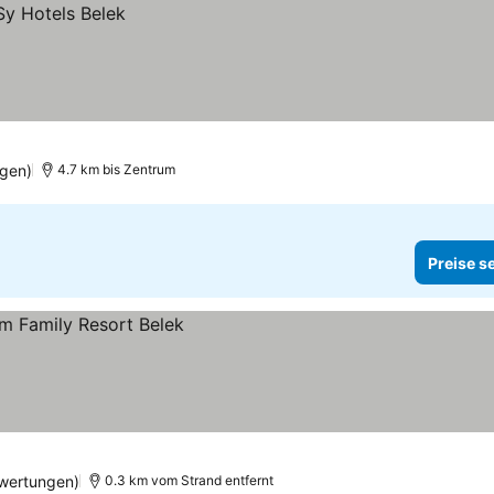
gen)
4.7 km bis Zentrum
Preise s
wertungen)
0.3 km vom Strand entfernt