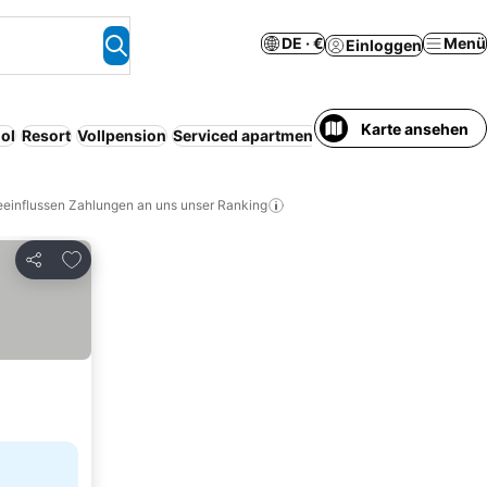
DE · €
Menü
Einloggen
Karte ansehen
ol
Resort
Vollpension
Serviced apartment
Frühstück inbegriffen
eeinflussen Zahlungen an uns unser Ranking
Zu Favoriten hinzufügen
Teilen