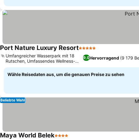
Port Nature Luxury Resort
5 Sterne
Preise sehen
Umfangreicher Wasserpark mit 18
Hervorragend
(9 179 B
9,0
Rutschen, Umfassendes Wellness-
Preise sehen
und Spa-Center
Wähle Reisedaten aus, um die genauen Preise zu sehen
Beliebte Wahl
Maya World Belek
4 Sterne
Preise sehen