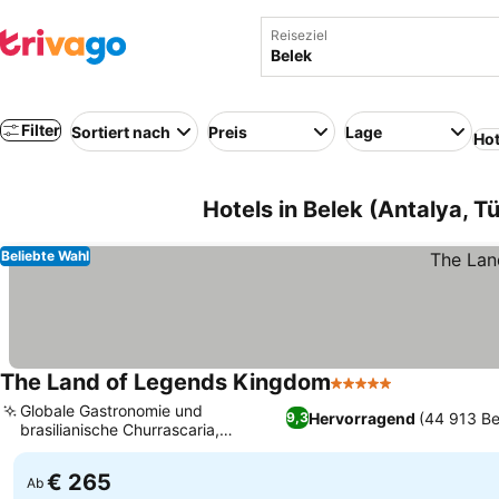
Reiseziel
Filter
Sortiert nach
Preis
Lage
Hot
Hotels in Belek (Antalya, Tü
Beliebte Wahl
The Land of Legends Kingdom
5 Sterne
Preise sehe
Globale Gastronomie und
Hervorragend
(44 913 B
9,3
brasilianische Churrascaria,
Preise sehen
Immersives 5D-Kinoerlebnis
€ 265
Ab