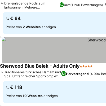
Drei einladende Pools zum
Gut
(1 260 Bewertungen)
7,7
Entspannen, Mehrere
Preise sehen
Buffetrestaurants
€ 64
Ab
Preise von
2 Websites
anzeigen
Sherwood Blue Belek - Adults Only
5 Sterne
Preise
Traditionelles türkisches Hamam und
Hervorragend
(4 096 Be
8,8
Spa, Umfangreicher Sportkomplex
Preise sehen
im Freien
€ 118
Ab
Preise von
10 Websites
anzeigen