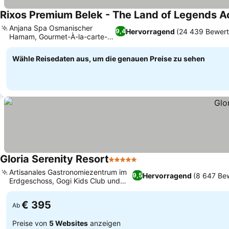
Rixos Premium Belek - The Land of Legends 
Anjana Spa Osmanischer
Hervorragend
(24 439 Bewer
9,4
Hamam, Gourmet-À-la-carte-
Preise sehen
Restaurants
Wähle Reisedaten aus, um die genauen Preise zu sehen
Gloria Serenity Resort
5 Sterne
Preise sehen
Artisanales Gastronomiezentrum im
Hervorragend
(8 647 Be
9,5
Erdgeschoss, Gogi Kids Club und
Preise sehen
Wasserpark
€ 395
Ab
Preise von
5 Websites
anzeigen