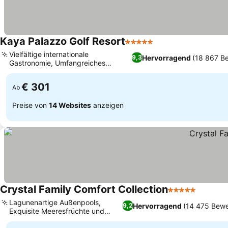
Kaya Palazzo Golf Resort
5 Sterne
Preise sehen
Vielfältige internationale
Hervorragend
(18 867 B
9,3
Gastronomie, Umfangreiches
Preise sehen
internationales Spa-Zentrum
€ 301
Ab
Preise von
14 Websites
anzeigen
Crystal Family Comfort Collection
5 Sterne
Preise 
Lagunenartige Außenpools,
Hervorragend
(14 475 Bewe
9,2
Exquisite Meeresfrüchte und
Preise sehen
türkische Küche