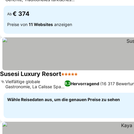
Preise sehen
Hamam und Spa
€ 374
Ab
Preise von
11 Websites
anzeigen
Susesi Luxury Resort
5 Sterne
Preise sehen
Vielfältige globale
Hervorragend
(16 317 Bewertu
9,2
Gastronomie, La Calisse Spa
Preise sehen
Wellness-Oase
Wähle Reisedaten aus, um die genauen Preise zu sehen