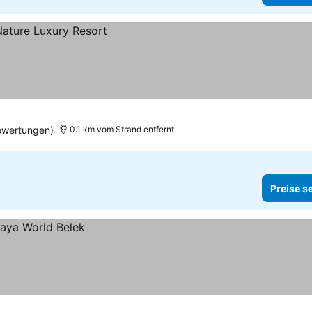
ewertungen)
0.1 km vom Strand entfernt
Preise s