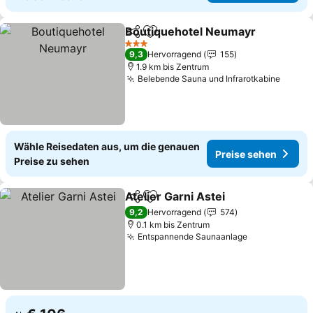
Boutiquehotel Neumayr
Teilen
Zu Favoriten hinzufügen
Pr
3 Sterne
9,3
Hervorragend
155
1.9 km bis Zentrum
Belebende Sauna und Infrarotkabine
Preise
Wähle Reisedaten aus, um die genauen
Preise sehen
Preise zu sehen
Atelier Garni Astei
Teilen
Zu Favoriten hinzufügen
Preise 
9,2
Hervorragend
574
0.1 km bis Zentrum
Entspannende Saunaanlage
Preise sehe