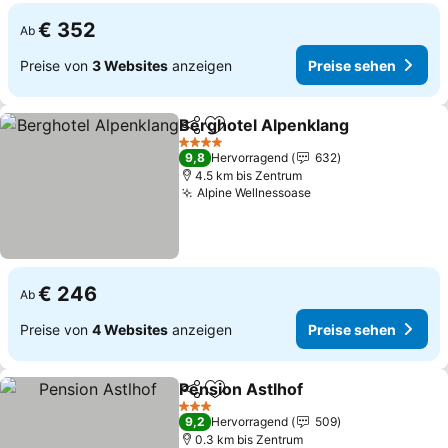
€ 352
Ab
Preise von
3 Websites
anzeigen
Preise sehen
Berghotel Alpenklang
Teilen
Zu Favoriten hinzufügen
Prei
4 Sterne
9,8
Hervorragend
632
4.5 km bis Zentrum
Alpine Wellnessoase
Preise sehen
€ 246
Ab
Preise von
4 Websites
anzeigen
Preise sehen
Pension Astlhof
Teilen
Zu Favoriten hinzufügen
Preise seh
3 Sterne
9,2
Hervorragend
509
0.3 km bis Zentrum