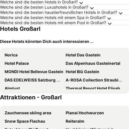
Welche sind die besten Hotels in Großarl?
Welche sind die besten Luxushotels in Großarl?
Welche sind die besten haustierfreundlichen Hotels in Großarl?
Welche sind die besten Hotels mit einem Spa in Großarl?
Welche sind die besten Hotels mit einem Pool in Großarl?
Hotels Großarl
Diese Hotels könnten Dich auch interessieren ...
Norica
Hotel Das Gastein
Hotel Palace
Das Alpenhaus Gasteinertal
MONDI Hotel Bellevue Gastein
Hotel Blü Gastein
DAS EDELWEISS Salzburg Mountain Resort
A-ROSA Collection Straubinger Grand Hotel Bad Gastein
Almlust
Thermal Resort Hotel Elisabethpark
Attraktionen - Großarl
Hotel Adapura Wagrain
Urban Nature Bad Gastein - Badeschloss
EUROPÄISCHER HOF Bad Gastein
Hotel Flachauerhof
Zauchensee skiing area
Planai Hochwurzen
Hotel Rauscher - Das Naturteichparadies
Österreichischer Hof
Snow Space Flachau
Reiteralm
Hotel Zum Stern
Hotel Grossarler Hof Superior