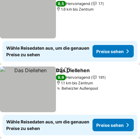
Preise
8,5
Hervorragend
17
1.6 km bis Zentrum
Wähle Reisedaten aus, um die genauen
Preise sehen
Preise zu sehen
Das Diellehen
Teilen
Zu Favoriten hinzufügen
Preise sehen
9,9
Hervorragend
191
1.1 km bis Zentrum
Beheizter Außenpool
Preise sehen
Wähle Reisedaten aus, um die genauen
Preise sehen
Preise zu sehen