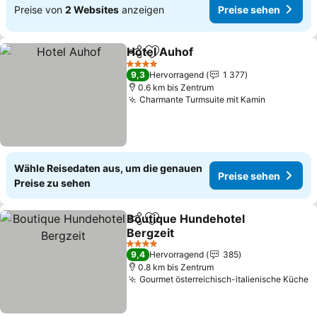
Preise von
2 Websites
anzeigen
Preise sehen
Hotel Auhof
Teilen
Zu Favoriten hinzufügen
Preise sehen
4 Sterne
9,3
Hervorragend
1 377
0.6 km bis Zentrum
Charmante Turmsuite mit Kamin
Preise se
Wähle Reisedaten aus, um die genauen
Preise sehen
Preise zu sehen
Boutique Hundehotel
Teilen
Zu Favoriten hinzufügen
Bergzeit
Preise sehen
4 Sterne
9,4
Hervorragend
385
0.8 km bis Zentrum
Gourmet österreichisch-italienische Küche
P