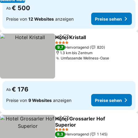
€ 500
Ab
Preise von
12 Websites
anzeigen
Preise sehen
Hotel Kristall
Teilen
Zu Favoriten hinzufügen
Preise sehen
4 Sterne
9,7
Hervorragend
820
1.3 km bis Zentrum
Umfassende Wellness-Oase
Preise sehe
€ 176
Ab
Preise von
9 Websites
anzeigen
Preise sehen
Hotel Grossarler Hof
Teilen
Zu Favoriten hinzufügen
Superior
Preise sehen
4 Sterne
9,3
Hervorragend
1 145