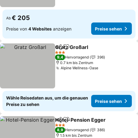
€ 205
Ab
Preise von
4 Websites
anzeigen
Preise sehen
Gratz Großarl
Teilen
Zu Favoriten hinzufügen
Preise sehen
3 Sterne
9,4
Hervorragend
396
0.7 km bis Zentrum
Alpine Wellness-Oase
Preise sehen
Wähle Reisedaten aus, um die genauen
Preise sehen
Preise zu sehen
Hotel-Pension Egger
Teilen
Zu Favoriten hinzufügen
Preis
3 Sterne
8,9
Hervorragend
386
1.5 km bis Zentrum