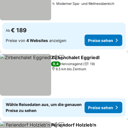
Moderner Spa- und Wellnessbereich
Preise
€ 189
Ab
Preise von
4 Websites
anzeigen
Preise sehen
Zirbenchalet Eggriedl
Teilen
Zu Favoriten hinzufügen
Prei
9,4
Hervorragend
19
6.5 km bis Zentrum
Wähle Reisedaten aus, um die genauen
Preise sehen
Preise zu sehen
Feriendorf Holzleb'n
Teilen
Zu Favoriten hinzufügen