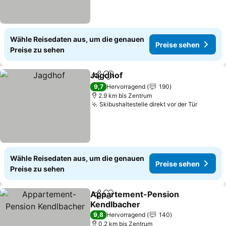
Wähle Reisedaten aus, um die genauen
Preise sehen
Preise zu sehen
Jagdhof
Teilen
Zu Favoriten hinzufügen
Preise sehen
9,7
Hervorragend
190
2.9 km bis Zentrum
Skibushaltestelle direkt vor der Tür
Preise 
Wähle Reisedaten aus, um die genauen
Preise sehen
Preise zu sehen
Appartement-Pension
Teilen
Zu Favoriten hinzufügen
Kendlbacher
Preise sehen
9,8
Hervorragend
140
0.2 km bis Zentrum