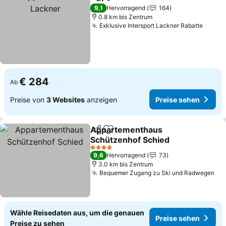
Teilen
Zu Favoriten hinzufügen
Pre
9,1
Hervorragend
164
0.8 km bis Zentrum
Exklusive Intersport Lackner Rabatte
Preis
€ 284
Ab
Preise von
3 Websites
anzeigen
Preise sehen
Appartementhaus
Teilen
Zu Favoriten hinzufügen
Schützenhof Schied
Preise sehen
4 Sterne
9,6
Hervorragend
73
3.0 km bis Zentrum
Bequemer Zugang zu Ski und Radwegen
Pre
Wähle Reisedaten aus, um die genauen
Preise sehen
Preise zu sehen