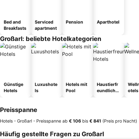
Bed and
Serviced
Pension
Aparthotel
Breakfasts
apartment
Großarl: beliebte Hotelkategorien
Günstige
Luxushote
Hotels mit
Haustierfr
Well
Hotels
ls
Pool
eundliche
otels
Hotels
Preisspanne
Hotels - Großarl -
Preisspanne
ab
‎€ 106
bis
‎€ 841
(Preis pro Nacht)
Häufig gestellte Fragen zu Großarl