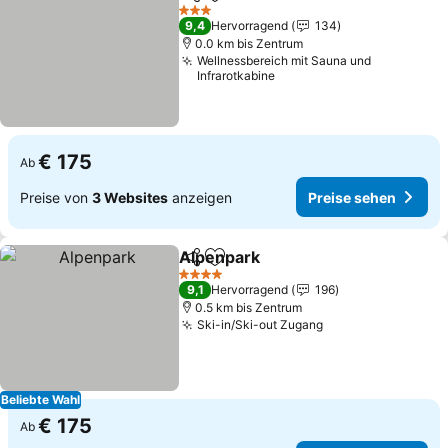
Teilen
Zu Favoriten hinzufügen
Preise
3 Sterne
9,4
Hervorragend
134
0.0 km bis Zentrum
Wellnessbereich mit Sauna und
Infrarotkabine
€ 175
Ab
Preise von
3 Websites
anzeigen
Preise sehen
Alpenpark
Teilen
Zu Favoriten hinzufügen
Preise sehen
4 Sterne
9,1
Hervorragend
196
0.5 km bis Zentrum
Ski-in/Ski-out Zugang
Preise sehen
Beliebte Wahl
€ 175
Ab