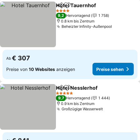
Hotel Tauernhof
Teilen
Zu Favoriten hinzufügen
Preise se
4 Sterne
9,2
Hervorragend
1 758
0.8 km bis Zentrum
Beheizter Infinity-Außenpool
Preise sehe
€ 307
Ab
Preise von
10 Websites
anzeigen
Preise sehen
Hotel Nesslerhof
Teilen
Zu Favoriten hinzufügen
Preise se
5 Sterne
9,7
Hervorragend
1 444
0.9 km bis Zentrum
Großzügige Wasserwelt
Preise sehen