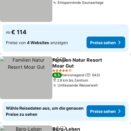
Entspannende Saunaanlage
Preise sehe
€ 114
Ab
Preise von
4 Websites
anzeigen
Preise sehen
Familien Natur Resort
Teilen
Zu Favoriten hinzufügen
Moar Gut
Preise sehen
5 Sterne
9,5
Hervorragend
643
2.8 km bis Zentrum
Umfassende Wasserwelt
Preise sehen
Wähle Reisedaten aus, um die genauen
Preise sehen
Preise zu sehen
Berg-Leben