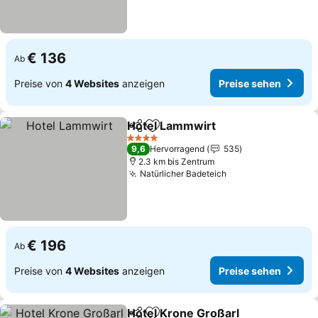
€ 136
Ab
Preise von
4 Websites
anzeigen
Preise sehen
Hotel Lammwirt
Teilen
Zu Favoriten hinzufügen
Preise seh
4 Sterne
9,6
Hervorragend
535
2.3 km bis Zentrum
Natürlicher Badeteich
Preise sehen
€ 196
Ab
Preise von
4 Websites
anzeigen
Preise sehen
Hotel Krone Großarl