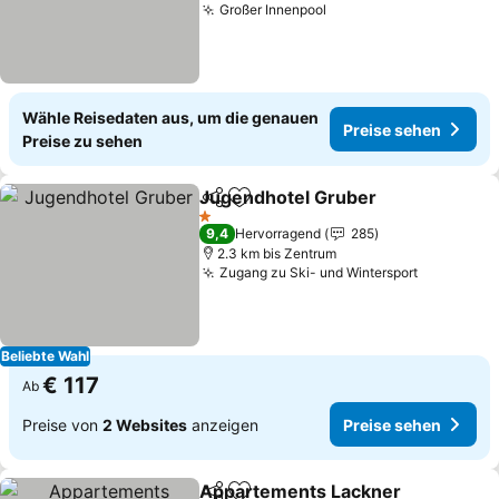
Großer Innenpool
Preise sehen
Wähle Reisedaten aus, um die genauen
Preise sehen
Preise zu sehen
Jugendhotel Gruber
Teilen
Zu Favoriten hinzufügen
Preis
1 Sterne
9,4
Hervorragend
285
2.3 km bis Zentrum
Zugang zu Ski- und Wintersport
Preise se
Beliebte Wahl
€ 117
Ab
Preise von
2 Websites
anzeigen
Preise sehen
Appartements Lackner