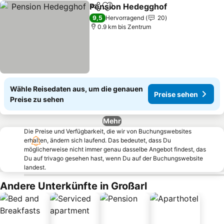
Pension Hedegghof
Teilen
Zu Favoriten hinzufügen
Preise
9,5
Hervorragend
20
0.9 km bis Zentrum
Wähle Reisedaten aus, um die genauen
Preise sehen
Preise zu sehen
Mehr
Die Preise und Verfügbarkeit, die wir von Buchungswebsites
erhalten, ändern sich laufend. Das bedeutet, dass Du
möglicherweise nicht immer genau dasselbe Angebot findest, das
Du auf trivago gesehen hast, wenn Du auf der Buchungswebsite
landest.
Andere Unterkünfte in Großarl