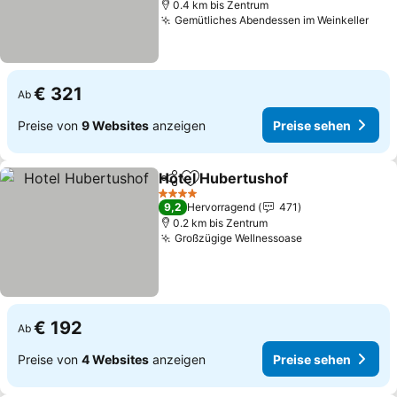
0.4 km bis Zentrum
Gemütliches Abendessen im Weinkeller
Prei
€ 321
Ab
Preise von
9 Websites
anzeigen
Preise sehen
Hotel Hubertushof
Teilen
Zu Favoriten hinzufügen
Preise 
4 Sterne
9,2
Hervorragend
471
0.2 km bis Zentrum
Großzügige Wellnessoase
Preise sehen
€ 192
Ab
Preise von
4 Websites
anzeigen
Preise sehen