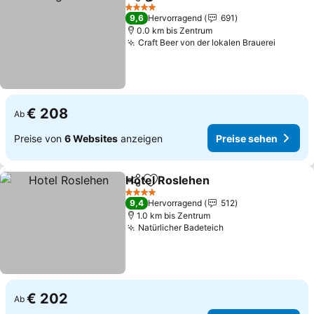
Teilen
Zu Favoriten hinzufügen
Preise sehen
4 Sterne
9,6
Hervorragend
691
0.0 km bis Zentrum
Craft Beer von der lokalen Brauerei
Preise 
€ 208
Ab
Preise von
6 Websites
anzeigen
Preise sehen
Hotel Roslehen
Teilen
Zu Favoriten hinzufügen
Preise seh
4 Sterne
9,4
Hervorragend
512
1.0 km bis Zentrum
Natürlicher Badeteich
Preise sehen
€ 202
Ab