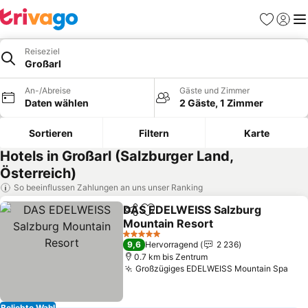
Favoriten
Einlog
Me
Reiseziel
Großarl
An-/Abreise
Gäste und Zimmer
Daten wählen
2 Gäste, 1 Zimmer
Sortieren
Filtern
Karte
Hotels in Großarl (Salzburger Land,
Österreich)
So beeinflussen Zahlungen an uns unser Ranking
DAS EDELWEISS Salzburg
Teilen
Zu Favoriten hinzufügen
Mountain Resort
Preise sehen
5 Sterne
9,6
Hervorragend
2 236
0.7 km bis Zentrum
Großzügiges EDELWEISS Mountain Spa
Pre
Beliebte Wahl