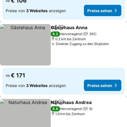
€ 106
Ab
Preise von
3 Websites
anzeigen
Preise sehen
Gästehaus Anna
Teilen
Zu Favoriten hinzufügen
Preise se
9,2
Hervorragend
361
0.2 km bis Zentrum
Direkter Zugang zu den Skipisten
Preise s
€ 171
Ab
Preise von
3 Websites
anzeigen
Preise sehen
Naturhaus Andrea
Teilen
Zu Favoriten hinzufügen
Preise 
9,8
Hervorragend
6
1.9 km bis Zentrum