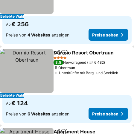
Beliebte Wahl
€ 256
Ab
Preise von
4 Websites
anzeigen
Preise sehen
Dormio Resort Obertraun
Teilen
Zu Favoriten hinzufügen
4 Sterne
8,5
Hervorragend
6 482
Obertraun
Unterkünfte mit Berg- und Seeblick
Beliebte Wahl
€ 124
Ab
Preise von
6 Websites
anzeigen
Preise sehen
Apartment House