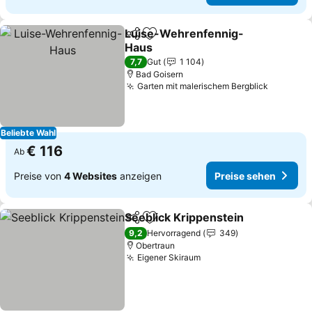
Luise-Wehrenfennig-
Teilen
Zu Favoriten hinzufügen
Haus
7,7
Gut
1 104
Bad Goisern
Garten mit malerischem Bergblick
Beliebte Wahl
€ 116
Ab
Preise von
4 Websites
anzeigen
Preise sehen
Seeblick Krippenstein
Teilen
Zu Favoriten hinzufügen
9,2
Hervorragend
349
Obertraun
Eigener Skiraum