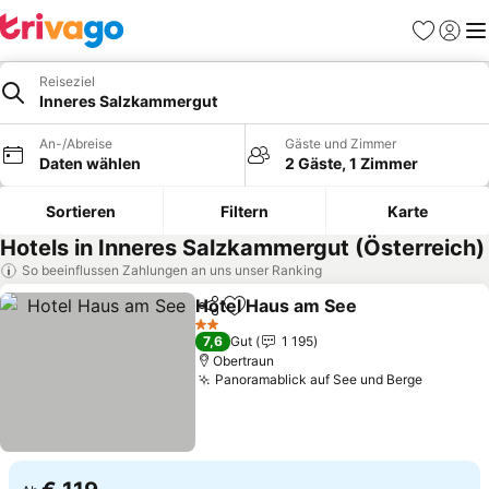
Favoriten
Einlog
Me
Reiseziel
Inneres Salzkammergut
An-/Abreise
Gäste und Zimmer
Daten wählen
2 Gäste, 1 Zimmer
Sortieren
Filtern
Karte
Hotels in Inneres Salzkammergut (Österreich)
So beeinflussen Zahlungen an uns unser Ranking
Hotel Haus am See
Teilen
Zu Favoriten hinzufügen
2 Sterne
7,6
Gut
1 195
Obertraun
Panoramablick auf See und Berge