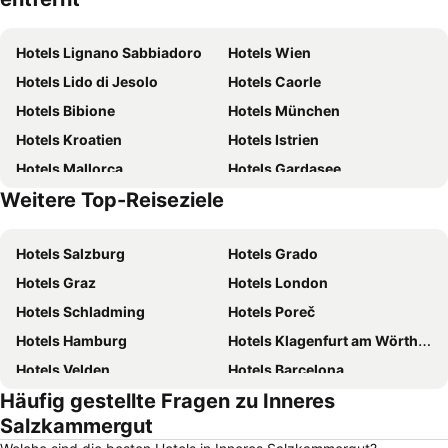
Hotels Lignano Sabbiadoro
Hotels Wien
Hotels Lido di Jesolo
Hotels Caorle
Hotels Bibione
Hotels München
Hotels Kroatien
Hotels Istrien
Hotels Mallorca
Hotels Gardasee
Weitere Top-Reiseziele
Hotels Österreich
Hotels Kärnten
Hotels Salzburg
Hotels Grado
Hotels Graz
Hotels London
Hotels Schladming
Hotels Poreč
Hotels Hamburg
Hotels Klagenfurt am Wörthersee
Hotels Velden
Hotels Barcelona
Häufig gestellte Fragen zu Inneres
Hotels Prag
Hotels Jesolo
Salzkammergut
Hotels Innsbruck
Hotels Triest