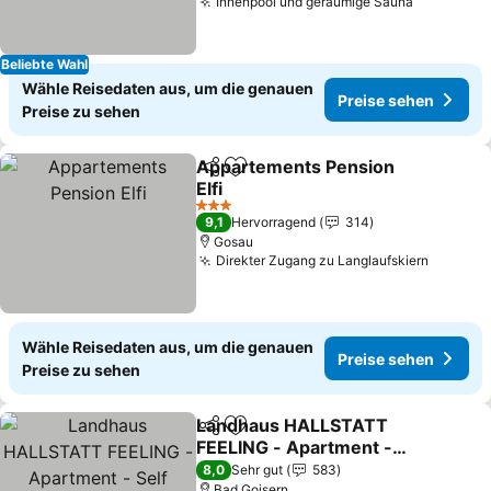
Innenpool und geräumige Sauna
Beliebte Wahl
Wähle Reisedaten aus, um die genauen
Preise sehen
Preise zu sehen
Appartements Pension
Teilen
Zu Favoriten hinzufügen
Elfi
3 Sterne
9,1
Hervorragend
314
Gosau
Direkter Zugang zu Langlaufskiern
Wähle Reisedaten aus, um die genauen
Preise sehen
Preise zu sehen
Landhaus HALLSTATT
Teilen
Zu Favoriten hinzufügen
FEELING - Apartment -
Self Check-in
8,0
Sehr gut
583
Bad Goisern