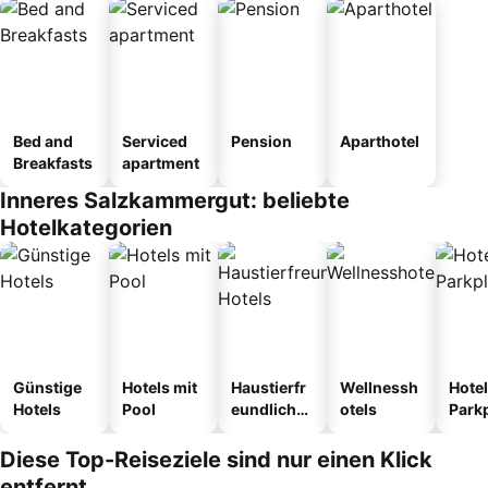
Bed and
Serviced
Pension
Aparthotel
Breakfasts
apartment
Inneres Salzkammergut: beliebte
Hotelkategorien
Günstige
Hotels mit
Haustierfr
Wellnessh
Hotel
Hotels
Pool
eundliche
otels
Park
Hotels
Diese Top-Reiseziele sind nur einen Klick
entfernt