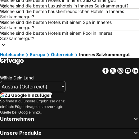
Welche sind die besten Hotels in Inneres Salzkammergut?
Hotels Attersee
Hotels Rom
Welche sind die besten Luxushotels in Inneres Salzkammergut?
Welche sind die besten haustierfreundlichen Hotels in Inneres
Hotels Opatija
Hotels Umag
Salzkammergut?
Hotels Mondsee
Hotels Italien
Welche sind die besten Hotels mit einem Spa in Inneres
Salzkammergut?
Hotels Griechenland
Hotels Wörthersee
Welche sind die besten Hotels mit einem Pool in Inneres
Salzkammergut?
Hotels Sardinien
Hotels Wolfgangsee
Hotels Kreta
Hotels Tirol
Hotelsuche
Europa
Österreich
Inneres Salzkammergut
Hotels Klopeiner See
Hotels Steiermark
Hotels Malediven
Hotels Salzburger Land
Facebook
Twitter
Insta
Yo
Hotels Oberösterreich
Hotels Südtirol
Wähle Dein Land
Hotels Rhodos
Hotels Türkei
Hotels Achensee
Hotels Niederösterreich
Zu Google hinzufügen
So findest du unsere Ergebnisse ganz
Hotels Ägypten
Hotels Salzkammergut
einfach: Füge trivago als bevorzugte
Quelle bei Google hinzu.
Unternehmen
Unsere Produkte