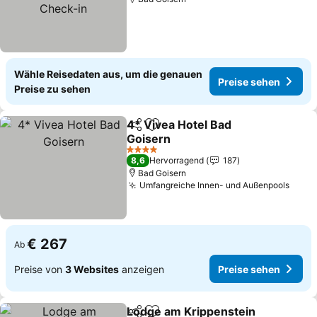
Wähle Reisedaten aus, um die genauen
Preise sehen
Preise zu sehen
4* Vivea Hotel Bad
Teilen
Zu Favoriten hinzufügen
Goisern
4 Sterne
8,6
Hervorragend
187
Bad Goisern
Umfangreiche Innen- und Außenpools
€ 267
Ab
Preise von
3 Websites
anzeigen
Preise sehen
Lodge am Krippenstein