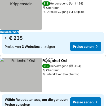
Teilen
Zu Favoriten hinzufügen
8,8
Hervorragend
1 424
Obertraun
Direkter Zugang zur Skipiste
Beliebte Wahl
€ 235
Ab
Preise von
3 Websites
anzeigen
Preise sehen
Ferienhof Osl
Teilen
Zu Favoriten hinzufügen
9,3
Hervorragend
404
Obertraun
Interaktiver Streichelzoo
Wähle Reisedaten aus, um die genauen
Preise sehen
Preise zu sehen