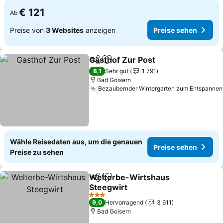
€ 121
Ab
Preise von
3 Websites
anzeigen
Preise sehen
Gasthof Zur Post
Teilen
Zu Favoriten hinzufügen
8,1
Sehr gut
1 791
Bad Goisern
Bezaubernder Wintergarten zum Entspannen
Wähle Reisedaten aus, um die genauen
Preise sehen
Preise zu sehen
Welterbe-Wirtshaus
Teilen
Zu Favoriten hinzufügen
Steegwirt
3 Sterne
9,0
Hervorragend
3 611
Bad Goisern