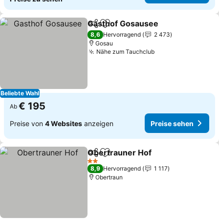
Gasthof Gosausee
Teilen
Zu Favoriten hinzufügen
8,6
Hervorragend
2 473
Gosau
Nähe zum Tauchclub
Beliebte Wahl
€ 195
Ab
Preise von
4 Websites
anzeigen
Preise sehen
Obertrauner Hof
Teilen
Zu Favoriten hinzufügen
2 Sterne
8,9
Hervorragend
1 117
Obertraun