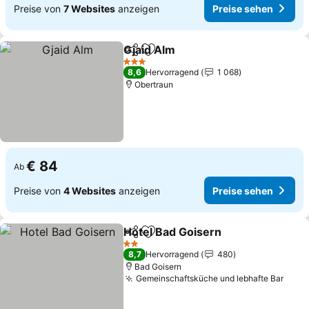
Preise von
7 Websites
anzeigen
Preise sehen
Gjaid Alm
Teilen
Zu Favoriten hinzufügen
3 Sterne
8,6
Hervorragend
1 068
Obertraun
€ 84
Ab
Preise von
4 Websites
anzeigen
Preise sehen
Hotel Bad Goisern
Teilen
Zu Favoriten hinzufügen
2 Sterne
8,7
Hervorragend
480
Bad Goisern
Gemeinschaftsküche und lebhafte Bar