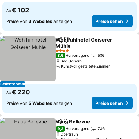
€ 102
Ab
Preise von
3 Websites
anzeigen
Preise sehen
Wohlfühlhotel Goiserer
Teilen
Zu Favoriten hinzufügen
Mühle
4 Sterne
8,5
Hervorragend
586
Bad Goisern
Kunstvoll gestaltete Zimmer
Beliebte Wahl
€ 220
Ab
Preise von
5 Websites
anzeigen
Preise sehen
Haus Bellevue
Teilen
Zu Favoriten hinzufügen
9,2
Hervorragend
736
Obertraun