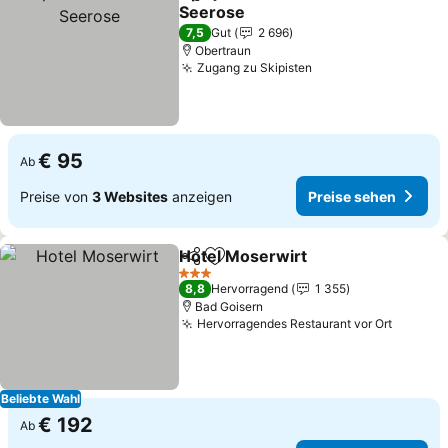
Teilen
Zu Favoriten hinzufügen
Seerose
7,5
Gut
2 696
Obertraun
Zugang zu Skipisten
€ 95
Ab
Preise von
3 Websites
anzeigen
Preise sehen
Hotel Moserwirt
Teilen
Zu Favoriten hinzufügen
3 Sterne
8,8
Hervorragend
1 355
Bad Goisern
Hervorragendes Restaurant vor Ort
Beliebte Wahl
€ 192
Ab