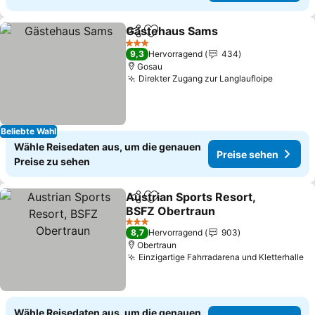
Gästehaus Sams
Teilen
Zu Favoriten hinzufügen
3 Sterne
9,3
Hervorragend
434
Gosau
Direkter Zugang zur Langlaufloipe
Beliebte Wahl
Wähle Reisedaten aus, um die genauen
Preise sehen
Preise zu sehen
Austrian Sports Resort,
Teilen
Zu Favoriten hinzufügen
BSFZ Obertraun
3 Sterne
8,7
Hervorragend
903
Obertraun
Einzigartige Fahrradarena und Kletterhalle
Wähle Reisedaten aus, um die genauen