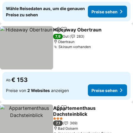
Wähle Reisedaten aus, um die genauen
Preise sehen
Preise zu sehen
Hideaway Obertraun
Teilen
Zu Favoriten hinzufügen
7,9
Gut
283
Obertraun
Skiraum vorhanden
€ 153
Ab
Preise von
2 Websites
anzeigen
Preise sehen
Appartementhaus
Teilen
Zu Favoriten hinzufügen
Dachsteinblick
3 Sterne
7,1
369
Bad Goisern