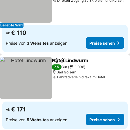
Direkter Zugang zu Skipisten und Kursen
Beliebte Wahl
€ 110
Ab
Preise von
3 Websites
anzeigen
Preise sehen
Hotel Lindwurm
Teilen
Zu Favoriten hinzufügen
7,5
Gut
1 038
Bad Goisern
Fahrradverleih direkt im Hotel
€ 171
Ab
Preise von
5 Websites
anzeigen
Preise sehen