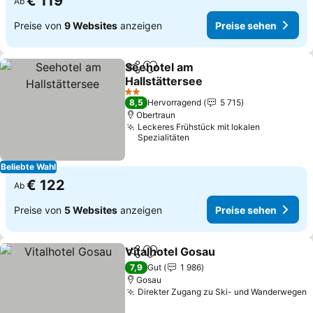
€ 119
Ab
Preise von
9 Websites
anzeigen
Preise sehen
Seehotel am
Teilen
Zu Favoriten hinzufügen
Hallstättersee
2 Sterne
8,5
Hervorragend
5 715
Obertraun
Leckeres Frühstück mit lokalen
Spezialitäten
Beliebte Wahl
€ 122
Ab
Preise von
5 Websites
anzeigen
Preise sehen
Vitalhotel Gosau
Teilen
Zu Favoriten hinzufügen
7,9
Gut
1 986
Gosau
Direkter Zugang zu Ski- und Wanderwegen