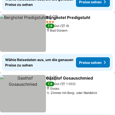
Preise sehen
Preise zu sehen
Berghotel Predigstuhl
Teilen
Zu Favoriten hinzufügen
3 Sterne
7,9
Gut
6
Bad Goisern
Wähle Reisedaten aus, um die genauen
Preise sehen
Preise zu sehen
Gasthof Gosauschmied
Teilen
Zu Favoriten hinzufügen
7,8
Gut
1 002
Gosau
Zimmer mit Berg- oder Waldblick