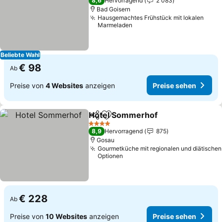
8,6
Hervorragend
2 083
Bad Goisern
Hausgemachtes Frühstück mit lokalen
Marmeladen
Beliebte Wahl
€ 98
Ab
Preise von
4 Websites
anzeigen
Preise sehen
Hotel Sommerhof
Teilen
Zu Favoriten hinzufügen
4 Sterne
8,9
Hervorragend
875
Gosau
Gourmetküche mit regionalen und diätischen
Optionen
€ 228
Ab
Preise von
10 Websites
anzeigen
Preise sehen