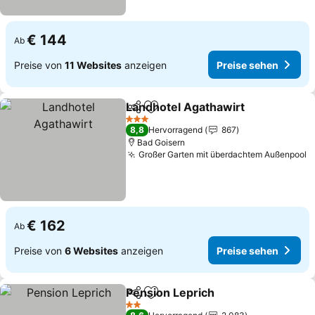
€ 144
Ab
Preise von
11 Websites
anzeigen
Preise sehen
Landhotel Agathawirt
Teilen
Zu Favoriten hinzufügen
3 Sterne
8,8
Hervorragend
867
Bad Goisern
Großer Garten mit überdachtem Außenpool
€ 162
Ab
Preise von
6 Websites
anzeigen
Preise sehen
Pension Leprich
Teilen
Zu Favoriten hinzufügen
2 Sterne