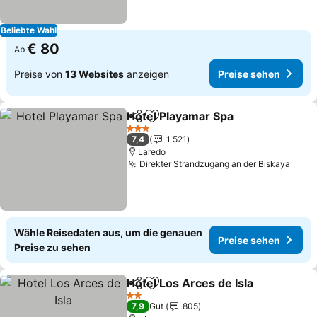
Beliebte Wahl
€ 80
Ab
Preise von
13 Websites
anzeigen
Preise sehen
Hotel Playamar Spa
Teilen
Zu Favoriten hinzufügen
3 Sterne
7,4
1 521
Laredo
Direkter Strandzugang an der Biskaya
Wähle Reisedaten aus, um die genauen
Preise sehen
Preise zu sehen
Hotel Los Arces de Isla
Teilen
Zu Favoriten hinzufügen
2 Sterne
7,9
Gut
805