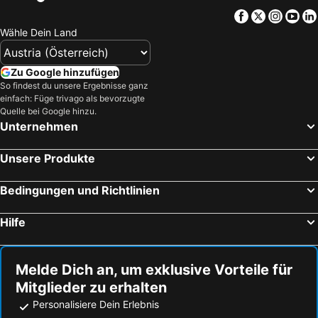
Facebook
Twitter
Insta
Yo
Hotels Ruente
Hotels Ruiloba
Wähle Dein Land
Hotels San Felices de Buelna
Hotels Reocín
Hotels Reinosa
Hotels Vega de Liébana
Zu Google hinzufügen
Hotels Ampuero
Hotels Arnuero
So findest du unsere Ergebnisse ganz
einfach: Füge trivago als bevorzugte
Hotels Campoo de Enmedio
Hotels Colindres
Quelle bei Google hinzu.
Hotels Cillorigo de Liébana
Hotels Camargo
Unternehmen
Hotels Camaleño
Hotels Liérganes
Unsere Produkte
Hotels Herrerías
Bedingungen und Richtlinien
Hilfe
Melde Dich an, um exklusive Vorteile für
Mitglieder zu erhalten
Personalisiere Dein Erlebnis