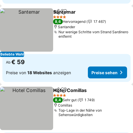
Santemar
Teilen
Zu Favoriten hinzufügen
4 Sterne
8,6
Hervorragend
17 467
Santander
Nur wenige Schritte vom Strand Sardinero
entfernt
Beliebte Wahl
€ 59
Ab
Preise von
18 Websites
anzeigen
Preise sehen
Hotel Comillas
Teilen
Zu Favoriten hinzufügen
4 Sterne
8,4
Sehr gut
1 749
Comillas
Top-Lage in der Nähe von
Sehenswürdigkeiten