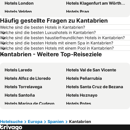
Hotels London
Hotels Klagenfurt am Wörthersee
Hotels Velden
Hotels Prag
Häufig gestellte Fragen zu Kantabrien
Hotels Barcelona
Hotels Innsbruck
Welche sind die besten Hotels in Kantabrien?
Hotels Hamburg
Hotels Jesolo
Welche sind die besten Luxushotels in Kantabrien?
Hotels Venedig
Hotels Rom
Welche sind die besten haustierfreundlichen Hotels in Kantabrien?
Welche sind die besten Hotels mit einem Spa in Kantabrien?
Hotels Umag
Hotels Rimini
Welche sind die besten Hotels mit einem Pool in Kantabrien?
Kantabrien - Weitere Top-Reiseziele
Hotels Opatija
Hotels Gardasee
Hotels Griechenland
Hotels Kreta
Hotels Laredo
Hotels Val de San Vicente
Hotels Wörthersee
Hotels Sardinien
Hotels Alfoz de Lloredo
Hotels Peñarrubia
Hotels Rhodos
Hotels Wolfgangsee
Hotels Torrelavega
Hotels Santa Cruz de Bezana
Hotels Klopeiner See
Hotels Tirol
Hotels Santoña
Hotels Hoznayo
Hotels Steiermark
Hotels Kos
Hotels Marina de Cudeyo
Hotels Potes
Hotels Kroatische Adriaküste
Hotels Salzburger Land
Hotels Cabezón de la Sal
Hotels Cabezón de Liébana
Hotels Türkei
Hotels Malediven
Hotels Hazas de Cesto
Hotels Piélagos
Hotels Salzkammergut
Hotels Südtirol
Hotelsuche
Europa
Spanien
Kantabrien
Hotels Meruelo
Hotels Miengo
Hotels Achensee
Hotels Malta