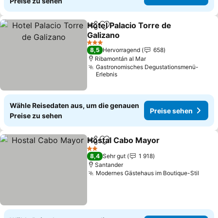
Preise zu sehen
Hotel Palacio Torre de
Teilen
Zu Favoriten hinzufügen
Galizano
3 Sterne
8,5
Hervorragend
658
Ribamontán al Mar
Gastronomisches Degustationsmenü-
Erlebnis
Wähle Reisedaten aus, um die genauen
Preise sehen
Preise zu sehen
Hostal Cabo Mayor
Teilen
Zu Favoriten hinzufügen
2 Sterne
8,4
Sehr gut
1 918
Santander
Modernes Gästehaus im Boutique-Stil