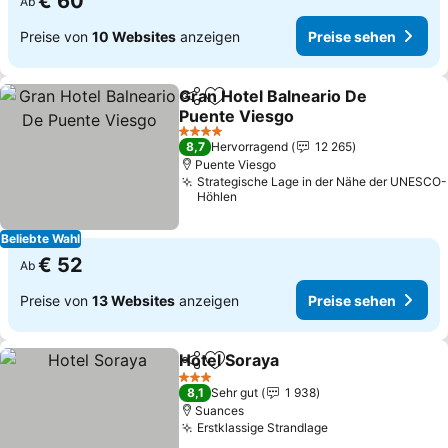
€ 60
Ab
Preise von
10 Websites
anzeigen
Preise sehen
Gran Hotel Balneario De
Teilen
Zu Favoriten hinzufügen
Puente Viesgo
4 Sterne
8,7
Hervorragend
12 265
Puente Viesgo
Strategische Lage in der Nähe der UNESCO-
Höhlen
Beliebte Wahl
€ 52
Ab
Preise von
13 Websites
anzeigen
Preise sehen
Hotel Soraya
Teilen
Zu Favoriten hinzufügen
3 Sterne
8,1
Sehr gut
1 938
Suances
Erstklassige Strandlage