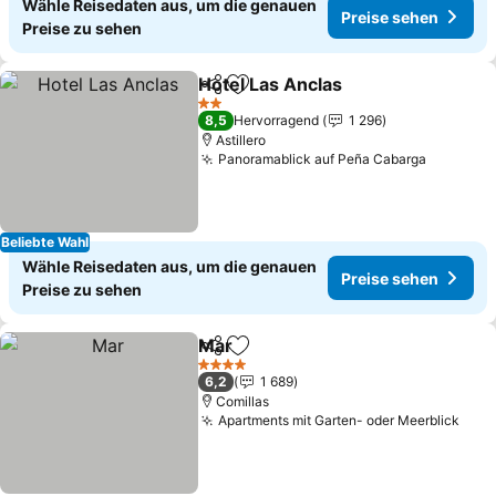
Wähle Reisedaten aus, um die genauen
Preise sehen
Preise zu sehen
Hotel Las Anclas
Teilen
Zu Favoriten hinzufügen
2 Sterne
8,5
Hervorragend
1 296
Astillero
Panoramablick auf Peña Cabarga
Beliebte Wahl
Wähle Reisedaten aus, um die genauen
Preise sehen
Preise zu sehen
Mar
Teilen
Zu Favoriten hinzufügen
4 Sterne
6,2
1 689
Comillas
Apartments mit Garten- oder Meerblick