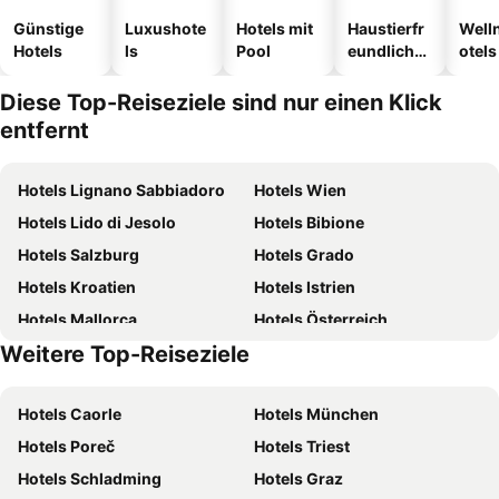
Günstige
Luxushote
Hotels mit
Haustierfr
Well
Hotels
ls
Pool
eundliche
otels
Hotels
Diese Top-Reiseziele sind nur einen Klick
entfernt
Hotels Lignano Sabbiadoro
Hotels Wien
Hotels Lido di Jesolo
Hotels Bibione
Hotels Salzburg
Hotels Grado
Hotels Kroatien
Hotels Istrien
Hotels Mallorca
Hotels Österreich
Weitere Top-Reiseziele
Hotels Kärnten
Hotels Italien
Hotels Caorle
Hotels München
Hotels Poreč
Hotels Triest
Hotels Schladming
Hotels Graz