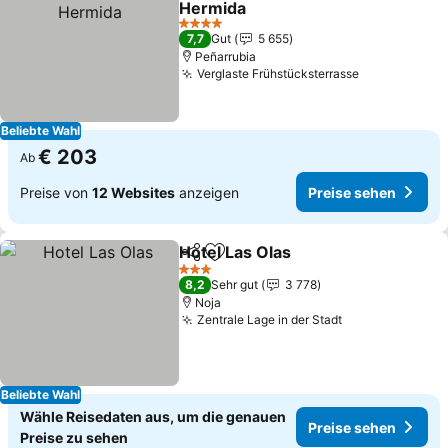
Hermida
4 Sterne
7,7
Gut
5 655
Peñarrubia
Verglaste Frühstücksterrasse
Beliebte Wahl
€ 203
Ab
Preise von
12 Websites
anzeigen
Preise sehen
Hotel Las Olas
Teilen
Zu Favoriten hinzufügen
3 Sterne
8,2
Sehr gut
3 778
Noja
Zentrale Lage in der Stadt
Beliebte Wahl
Wähle Reisedaten aus, um die genauen
Preise sehen
Preise zu sehen