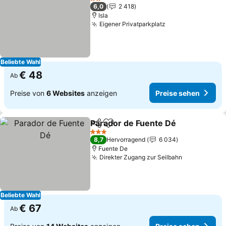
2 Sterne
6,0
2 418
Isla
Eigener Privatparkplatz
Beliebte Wahl
€ 48
Ab
Preise von
6 Websites
anzeigen
Preise sehen
Parador de Fuente Dé
Teilen
Zu Favoriten hinzufügen
3 Sterne
8,7
Hervorragend
6 034
Fuente De
Direkter Zugang zur Seilbahn
Beliebte Wahl
€ 67
Ab