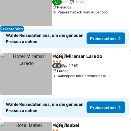
7,8
Gut
5 071
Piélagos
Panoramablick vom Außenpool
Beliebte Wahl
Wähle Reisedaten aus, um die genauen
Preise sehen
Preise zu sehen
Hotel Miramar Laredo
Teilen
Zu Favoriten hinzufügen
3 Sterne
6,4
1 716
Laredo
Außenpool mit Gartenterrasse
Wähle Reisedaten aus, um die genauen
Preise sehen
Preise zu sehen
Hotel Isabel
Teilen
Zu Favoriten hinzufügen