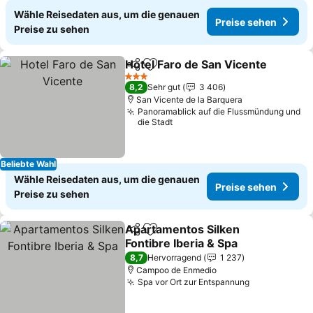
Wähle Reisedaten aus, um die genauen
Preise sehen
Preise zu sehen
Hotel Faro de San Vicente
Teilen
Zu Favoriten hinzufügen
3 Sterne
8,2
Sehr gut
3 406
San Vicente de la Barquera
Panoramablick auf die Flussmündung und
die Stadt
Beliebte Wahl
Wähle Reisedaten aus, um die genauen
Preise sehen
Preise zu sehen
Apartamentos Silken
Teilen
Zu Favoriten hinzufügen
Fontibre Iberia & Spa
8,7
Hervorragend
1 237
Campoo de Enmedio
Spa vor Ort zur Entspannung