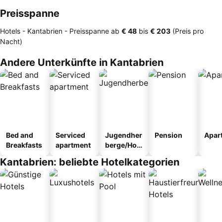
Preisspanne
Hotels - Kantabrien -
Preisspanne
ab
‎€ 48
bis
‎€ 203
(Preis pro
Nacht)
Andere Unterkünfte in Kantabrien
Bed and
Serviced
Jugendher
Pension
Apar
Breakfasts
apartment
berge/Hos
tel
Kantabrien: beliebte Hotelkategorien