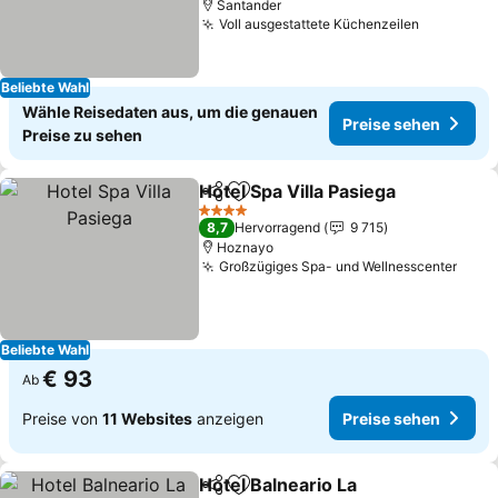
Santander
Voll ausgestattete Küchenzeilen
Beliebte Wahl
Wähle Reisedaten aus, um die genauen
Preise sehen
Preise zu sehen
Hotel Spa Villa Pasiega
Teilen
Zu Favoriten hinzufügen
4 Sterne
8,7
Hervorragend
9 715
Hoznayo
Großzügiges Spa- und Wellnesscenter
Beliebte Wahl
€ 93
Ab
Preise von
11 Websites
anzeigen
Preise sehen
Hotel Balneario La
Teilen
Zu Favoriten hinzufügen