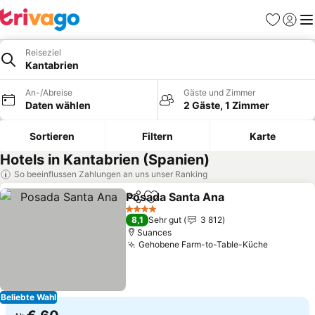
Favoriten
Einlog
Me
Reiseziel
Kantabrien
An-/Abreise
Gäste und Zimmer
Daten wählen
2 Gäste, 1 Zimmer
Sortieren
Filtern
Karte
Hotels in Kantabrien (Spanien)
So beeinflussen Zahlungen an uns unser Ranking
Posada Santa Ana
Teilen
Zu Favoriten hinzufügen
4 Sterne
8,1
Sehr gut
3 812
Suances
Gehobene Farm-to-Table-Küche
Beliebte Wahl