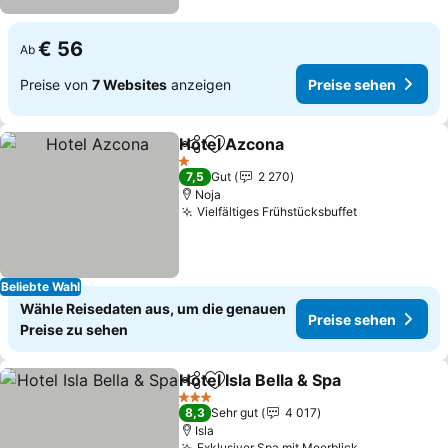
€ 56
Ab
Preise von
7 Websites
anzeigen
Preise sehen
Hotel Azcona
Teilen
Zu Favoriten hinzufügen
1 Sterne
7,5
Gut
2 270
Noja
Vielfältiges Frühstücksbuffet
Beliebte Wahl
Wähle Reisedaten aus, um die genauen
Preise sehen
Preise zu sehen
Hotel Isla Bella & Spa
Teilen
Zu Favoriten hinzufügen
3 Sterne
8,3
Sehr gut
4 017
Isla
Exklusiver Spa mit Meerblick