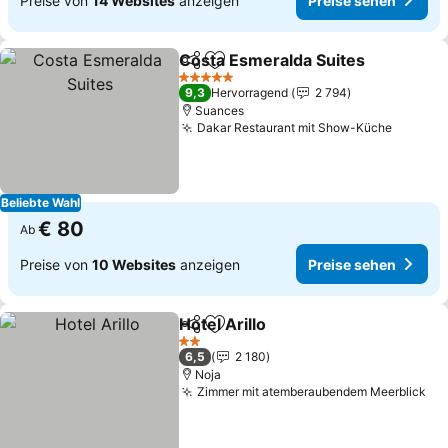
Preise von
14 Websites
anzeigen
Preise sehen
Costa Esmeralda Suites
Teilen
Zu Favoriten hinzufügen
5 Sterne
9,3
Hervorragend
2 794
Suances
Dakar Restaurant mit Show-Küche
Beliebte Wahl
€ 80
Ab
Preise von
10 Websites
anzeigen
Preise sehen
Hotel Arillo
Teilen
Zu Favoriten hinzufügen
2 Sterne
6,5
2 180
Noja
Zimmer mit atemberaubendem Meerblick