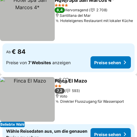
Hotel Spa San Marcos 4*
Teilen
Zu Favoriten hinzufügen
4 Sterne
8,4
Hervorragend
2 708
Santillana del Mar
Hoteleigenes Restaurant mit lokaler Küche
€ 84
Ab
Preise von
7 Websites
anzeigen
Preise sehen
Finca El Mazo
Teilen
Zu Favoriten hinzufügen
2 Sterne
7,2
593
Voto
Direkter Flusszugang für Wassersport
Beliebte Wahl
Wähle Reisedaten aus, um die genauen
Preise sehen