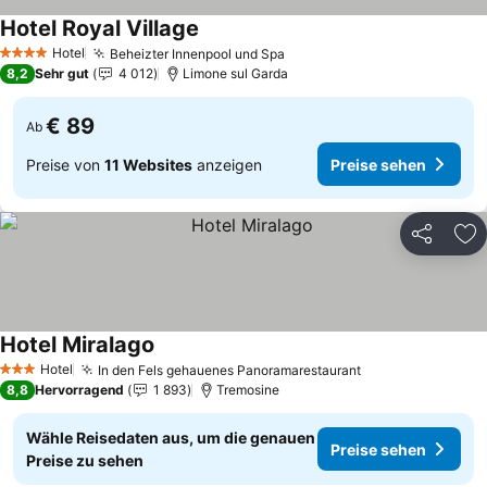
Hotel Royal Village
Hotel
Beheizter Innenpool und Spa
4 Sterne
8,2
Sehr gut
4 012
Limone sul Garda
€ 89
Ab
Preise von
11 Websites
anzeigen
Preise sehen
Teilen
Zu
Hotel Miralago
Hotel
In den Fels gehauenes Panoramarestaurant
3 Sterne
8,8
Hervorragend
1 893
Tremosine
Wähle Reisedaten aus, um die genauen
Preise sehen
Preise zu sehen