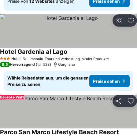
Preise von
12 Websites
anzeigen
Preise sehen
Teilen
Zu
Hotel Gardenia al Lago
Hotel
Limonaia-Tour und Verkostung lokaler Produkte
3 Sterne
9,5
Hervorragend
523
Gargnano
Wähle Reisedaten aus, um die genauen
Preise sehen
Preise zu sehen
Beliebte Wahl
Teilen
Zu
Parco San Marco Lifestyle Beach Resort