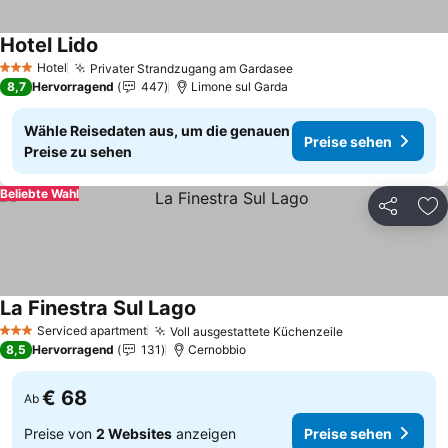
Hotel Lido
Hotel
Privater Strandzugang am Gardasee
3 Sterne
8,7
Hervorragend
447
Limone sul Garda
Wähle Reisedaten aus, um die genauen
Preise sehen
Preise zu sehen
Beliebte Wahl
Teilen
Zu
La Finestra Sul Lago
Serviced apartment
Voll ausgestattete Küchenzeile
3 Sterne
8,5
Hervorragend
131
Cernobbio
€ 68
Ab
Preise von
2 Websites
anzeigen
Preise sehen