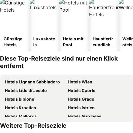
Günstige
Luxushote
Hotels mit
Haustierfr
Well
Hotels
ls
Pool
eundliche
otels
Hotels
Diese Top-Reiseziele sind nur einen Klick
entfernt
Hotels Lignano Sabbiadoro
Hotels Wien
Hotels Lido di Jesolo
Hotels Caorle
Hotels Bibione
Hotels Grado
Hotels Kroatien
Hotels Istrien
Hotels Mallorca
Hotels Gardasee
Weitere Top-Reiseziele
Hotels Österreich
Hotels Kärnten