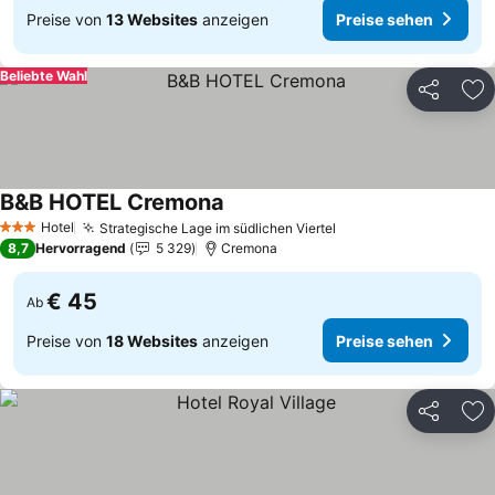
Preise von
13 Websites
anzeigen
Preise sehen
Beliebte Wahl
Teilen
Zu
B&B HOTEL Cremona
Hotel
Strategische Lage im südlichen Viertel
3 Sterne
8,7
Hervorragend
5 329
Cremona
€ 45
Ab
Preise von
18 Websites
anzeigen
Preise sehen
Teilen
Zu