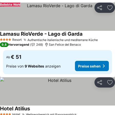
Beliebte Wahl
Teilen
Zu
Lamasu RioVerde - Lago di Garda
Resort
Authentische italienische und mediterrane Küche
4 Sterne
9,8
Hervorragend
248
San Felice del Benaco
€ 51
Ab
Preise von
9 Websites
anzeigen
Preise sehen
Teilen
Zu
Hotel Atilius
Hotel
Wellnessbereich mit Panoramablick