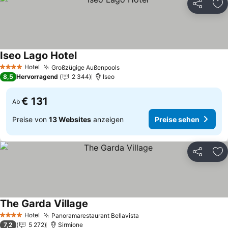
Teilen
Zu
Iseo Lago Hotel
Hotel
Großzügige Außenpools
4 Sterne
8,5
Hervorragend
2 344
Iseo
€ 131
Ab
Preise von
13 Websites
anzeigen
Preise sehen
Teilen
Zu
The Garda Village
Hotel
Panoramarestaurant Bellavista
4 Sterne
7,2
5 272
Sirmione