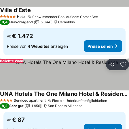
Villa d'Este
Hotel
Schwimmender Pool auf dem Comer See
5 Sterne
9,4
Hervorragend
5 044
Cernobbio
€ 1.472
Ab
Preise von
4 Websites
anzeigen
Preise sehen
Beliebte Wahl
Teilen
Zu
UNA Hotels The One Milano Hotel & Residence
Serviced apartment
Flexible Unterkunftsmöglichkeiten
4 Sterne
8,2
Sehr gut
1 956
San Donato Milanese
€ 87
Ab