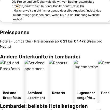
Die Preise und Verfügbarkeit, die wir von Buchungswebsites
erhalten, ändern sich laufend. Das bedeutet, dass Du
möglicherweise nicht immer genau dasselbe Angebot findest, das
Du auf trivago gesehen hast, wenn Du auf der Buchungswebsite
landest.
Preisspanne
Hotels - Lombardei -
Preisspanne
ab
‎€ 21
bis
‎€ 1.472
(Preis pro
Nacht)
Andere Unterkünfte in Lombardei
Bed and
Serviced
Resorts
Jugendher
Pens
Breakfasts
apartment
berge/Hos
tel
Lombardei: beliebte Hotelkategorien