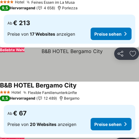
Hotel
Feines Essen im La Musa
4 Sterne
9,5
Hervorragend
4 658
Porlezza
€ 213
Ab
Preise von
17 Websites
anzeigen
Preise sehen
Beliebte Wahl
Teilen
Zu
B&B HOTEL Bergamo City
Hotel
Flexible Familienunterkünfte
3 Sterne
8,5
Hervorragend
12 489
Bergamo
€ 67
Ab
Preise von
20 Websites
anzeigen
Preise sehen