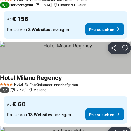
4 Sterne
9,2
Hervorragend
1 594
Limone sul Garda
€ 156
Ab
Preise von
8 Websites
anzeigen
Preise sehen
Teilen
Zu
Hotel Milano Regency
Hotel
Entzückender Innenhofgarten
4 Sterne
7,2
2 779
Mailand
€ 60
Ab
Preise von
13 Websites
anzeigen
Preise sehen