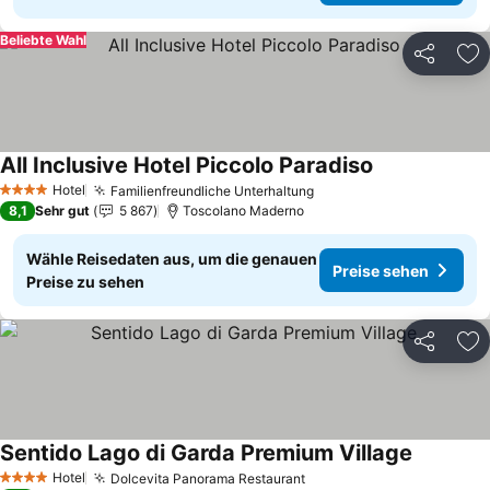
Beliebte Wahl
Teilen
Zu
All Inclusive Hotel Piccolo Paradiso
Hotel
Familienfreundliche Unterhaltung
4 Sterne
8,1
Sehr gut
5 867
Toscolano Maderno
Wähle Reisedaten aus, um die genauen
Preise sehen
Preise zu sehen
Teilen
Zu
Sentido Lago di Garda Premium Village
Hotel
Dolcevita Panorama Restaurant
4 Sterne