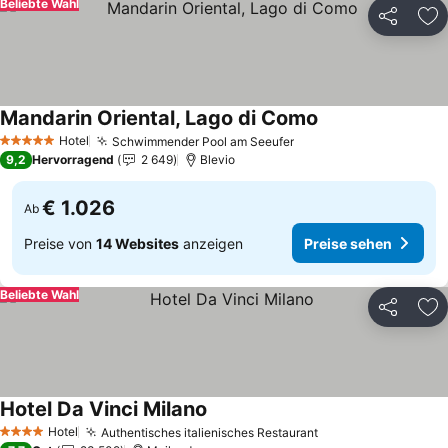
Beliebte Wahl
Teilen
Zu
Mandarin Oriental, Lago di Como
Hotel
Schwimmender Pool am Seeufer
5 Sterne
9,2
Hervorragend
2 649
Blevio
€ 1.026
Ab
Preise von
14 Websites
anzeigen
Preise sehen
Beliebte Wahl
Teilen
Zu
Hotel Da Vinci Milano
Hotel
Authentisches italienisches Restaurant
4 Sterne