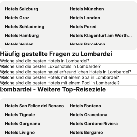
Hotels Salzburg
Hotels München
Hotels Graz
Hotels London
Hotels Schladming
Hotels Poreč
Hotels Hamburg
Hotels Klagenfurt am Wörthersee
Hotels Velden
Hotels Barcelona
Häufig gestellte Fragen zu Lombardei
Hotels Prag
Hotels Jesolo
Welche sind die besten Hotels in Lombardei?
Hotels Innsbruck
Hotels Triest
Welche sind die besten Luxushotels in Lombardei?
Hotels Attersee
Hotels Rom
Welche sind die besten haustierfreundlichen Hotels in Lombardei?
Welche sind die besten Hotels mit einem Spa in Lombardei?
Hotels Opatija
Hotels Umag
Welche sind die besten Hotels mit einem Pool in Lombardei?
Lombardei - Weitere Top-Reiseziele
Hotels Mondsee
Hotels Italien
Hotels Griechenland
Hotels Wörthersee
Hotels San Felice del Benaco
Hotels Fonteno
Hotels Sardinien
Hotels Wolfgangsee
Hotels Tignale
Hotels Gravedona
Hotels Kreta
Hotels Tirol
Hotels Gargnano
Hotels Gardone Riviera
Hotels Klopeiner See
Hotels Steiermark
Hotels Livigno
Hotels Bergamo
Hotels Malediven
Hotels Salzburger Land