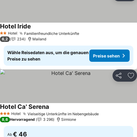
Hotel Iride
Hotel
Familienfreundliche Unterkünfte
2 Sterne
6,2
234
Mailand
Wähle Reisedaten aus, um die genauen
Preise sehen
Preise zu sehen
Teilen
Zu
Hotel Ca' Serena
Hotel
Vielseitige Unterkünfte im Nebengebäude
3 Sterne
8,6
Hervorragend
3 296
Sirmione
€ 46
Ab