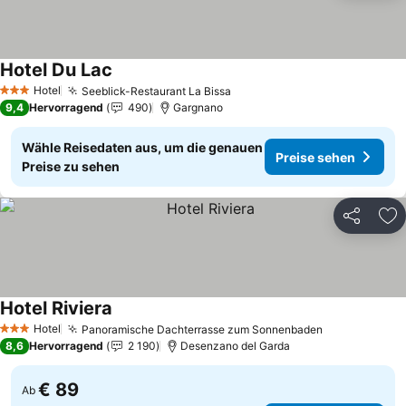
Hotel Du Lac
Hotel
Seeblick-Restaurant La Bissa
3 Sterne
9,4
Hervorragend
490
Gargnano
Wähle Reisedaten aus, um die genauen
Preise sehen
Preise zu sehen
Teilen
Zu
Hotel Riviera
Hotel
Panoramische Dachterrasse zum Sonnenbaden
3 Sterne
8,6
Hervorragend
2 190
Desenzano del Garda
€ 89
Ab