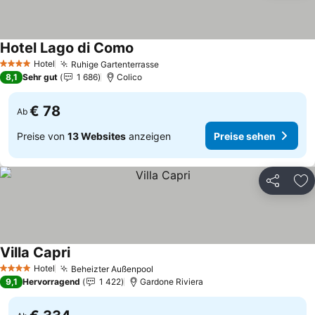
Hotel Lago di Como
Hotel
Ruhige Gartenterrasse
4 Sterne
8,1
Sehr gut
1 686
Colico
€ 78
Ab
Preise von
13 Websites
anzeigen
Preise sehen
Teilen
Zu
Villa Capri
Hotel
Beheizter Außenpool
4 Sterne
9,1
Hervorragend
1 422
Gardone Riviera