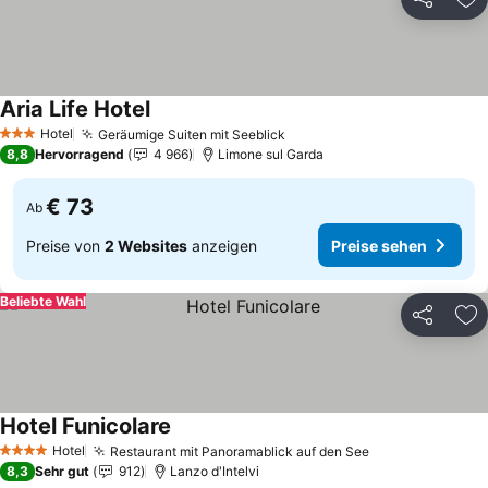
Teilen
Zu
Aria Life Hotel
Hotel
Geräumige Suiten mit Seeblick
3 Sterne
8,8
Hervorragend
4 966
Limone sul Garda
€ 73
Ab
Preise von
2 Websites
anzeigen
Preise sehen
Beliebte Wahl
Teilen
Zu
Hotel Funicolare
Hotel
Restaurant mit Panoramablick auf den See
4 Sterne
8,3
Sehr gut
912
Lanzo d'Intelvi