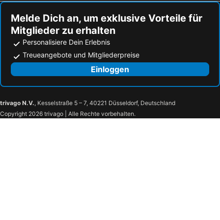
Hotels Marone
Hotels Darfo Boario Terme
Melde Dich an, um exklusive Vorteile für
Mitglieder zu erhalten
Personalisiere Dein Erlebnis
Treueangebote und Mitgliederpreise
Einloggen
trivago N.V.
, Kesselstraße 5 – 7, 40221 Düsseldorf, Deutschland
Copyright 2026 trivago | Alle Rechte vorbehalten.