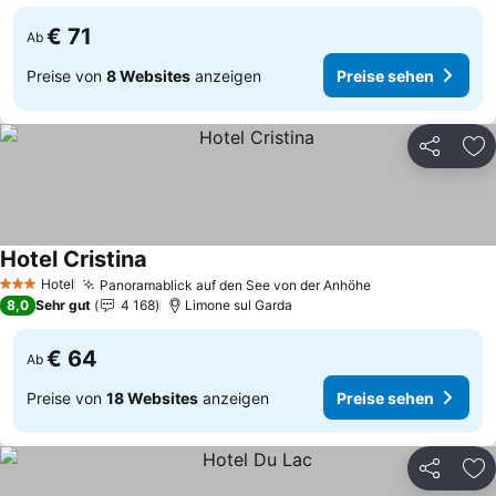
€ 71
Ab
Preise von
8 Websites
anzeigen
Preise sehen
Teilen
Zu
Hotel Cristina
Hotel
Panoramablick auf den See von der Anhöhe
3 Sterne
8,0
Sehr gut
4 168
Limone sul Garda
€ 64
Ab
Preise von
18 Websites
anzeigen
Preise sehen
Teilen
Zu