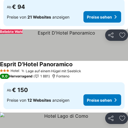
€ 94
Ab
Preise von
21 Websites
anzeigen
Preise sehen
Beliebte Wahl
Teilen
Zu
Esprit D'Hotel Panoramico
Hotel
Lage auf einem Hügel mit Seeblick
3 Sterne
9,0
Hervorragend
1 881
Fonteno
€ 150
Ab
Preise von
12 Websites
anzeigen
Preise sehen
Teilen
Zu