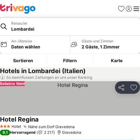
Favoriten
Einlog
Me
Reiseziel
Lombardei
An-/Abreise
Gäste und Zimmer
Daten wählen
2 Gäste, 1 Zimmer
Sortieren
Filtern
Karte
Hotels in Lombardei (Italien)
So beeinflussen Zahlungen an uns unser Ranking
Beliebte Wahl
Teilen
Zu
Hotel Regina
Hotel
Nähe zum Dorf Gravedona
3 Sterne
9,1
Hervorragend
2 217
Gravedona