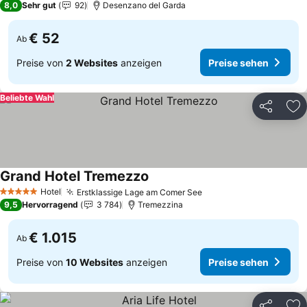
8,0
Sehr gut
92
Desenzano del Garda
€ 52
Ab
Preise von
2 Websites
anzeigen
Preise sehen
Beliebte Wahl
Teilen
Zu
Grand Hotel Tremezzo
Hotel
Erstklassige Lage am Comer See
5 Sterne
9,5
Hervorragend
3 784
Tremezzina
€ 1.015
Ab
Preise von
10 Websites
anzeigen
Preise sehen