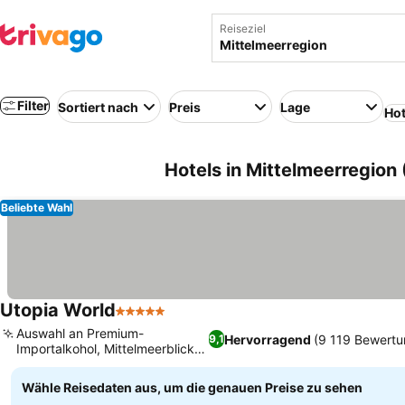
Reiseziel
Filter
Sortiert nach
Preis
Lage
Hot
Hotels in Mittelmeerregion 
Beliebte Wahl
Utopia World
5 Sterne
Auswahl an Premium-
Hervorragend
(9 119 Bewertu
9,1
Importalkohol, Mittelmeerblick
von der Klippe
Wähle Reisedaten aus, um die genauen Preise zu sehen