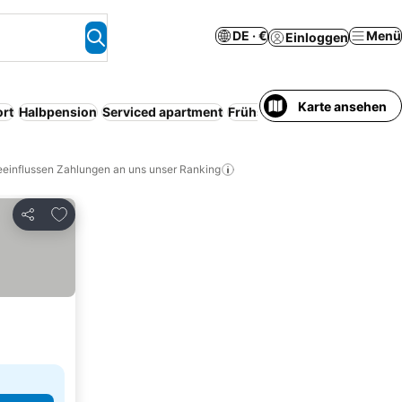
DE · €
Menü
Einloggen
Karte ansehen
rt
Halbpension
Serviced apartment
Frühstück inbegriffen
Famil
eeinflussen Zahlungen an uns unser Ranking
Zu Favoriten hinzufügen
Teilen