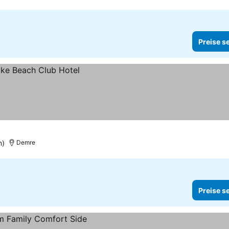
Preise s
n)
Demre
Preise s