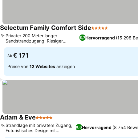
Selectum Family Comfort Side
5 Sterne
Privater 200 Meter langer
Hervorragend
(15 298 B
8,7
Sandstrandzugang, Riesiger
Wasserpark für jedes Alter
€ 171
Ab
Preise von
12 Websites
anzeigen
Adam & Eve
5 Sterne
Strandlage mit privatem Zugang,
Hervorragend
(8 754 Bewe
8,6
Futuristisches Design mit
Spiegelwänden