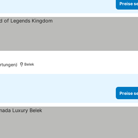
Preise s
rtungen)
Belek
Preise s