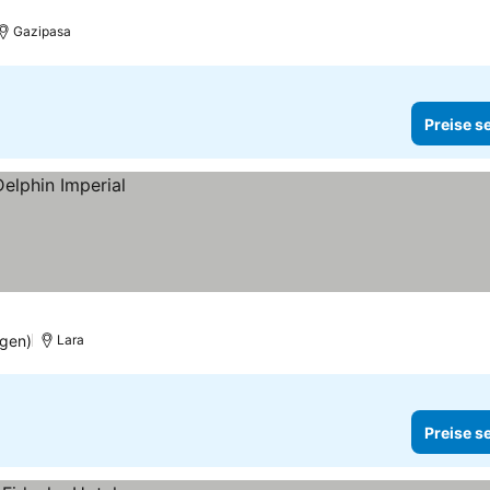
Gazipasa
Preise s
gen)
Lara
Preise s