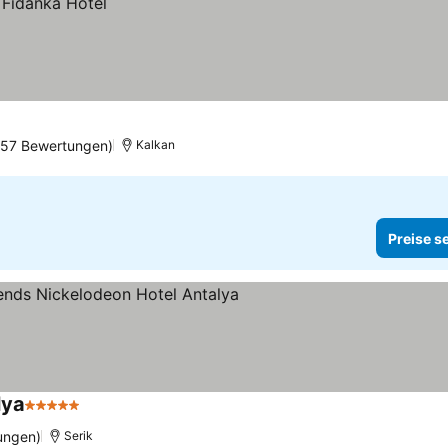
257 Bewertungen)
Kalkan
Preise s
lya
5 Sterne
ungen)
Serik