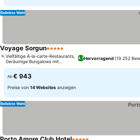
Beliebte Wahl
Voyage Sorgun
5 Sterne
Vielfältige À-la-carte-Restaurants,
Hervorragend
(19 252 Bew
9,7
Geräumige Bungalows mit
privatem Balkon
€ 943
Ab
Preise von
14 Websites
anzeigen
Beliebte Wahl
Porto Amore Club Hotel