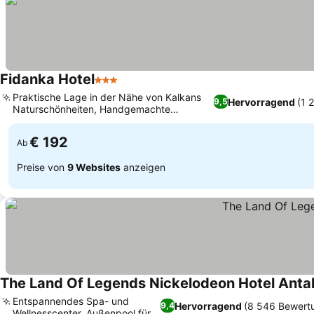
Fidanka Hotel
3 Sterne
Praktische Lage in der Nähe von Kalkans
Hervorragend
(1 
9,5
Naturschönheiten, Handgemachte
Cocktails mit frischen Zutaten
€ 192
Ab
Preise von
9 Websites
anzeigen
The Land Of Legends Nickelodeon Hotel Anta
Entspannendes Spa- und
Hervorragend
(8 546 Bewert
9,4
Wellnesscenter, Außenpool für