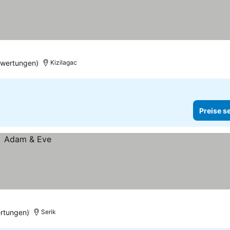
ewertungen)
Kizilagac
Preise s
rtungen)
Serik