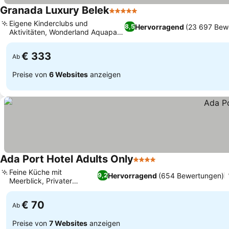
Granada Luxury Belek
5 Sterne
Eigene Kinderclubs und
Hervorragend
(23 697 Bew
8,5
Aktivitäten, Wonderland Aquapark
und Freizeitpark
€ 333
Ab
Preise von
6 Websites
anzeigen
Ada Port Hotel Adults Only
4 Sterne
Feine Küche mit
Hervorragend
(654 Bewertungen)
9,2
Meerblick, Privater
Strandzugang
€ 70
Ab
Preise von
7 Websites
anzeigen