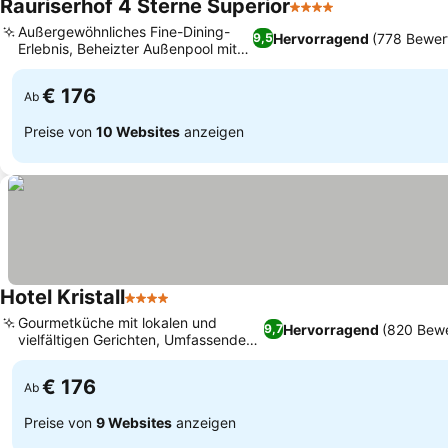
Rauriserhof 4 Sterne Superior
4 Sterne
Außergewöhnliches Fine-Dining-
Hervorragend
(778 Bewer
9,5
Erlebnis, Beheizter Außenpool mit
Bergblick
€ 176
Ab
Preise von
10 Websites
anzeigen
Hotel Kristall
4 Sterne
Gourmetküche mit lokalen und
Hervorragend
(820 Bew
9,7
vielfältigen Gerichten, Umfassende
Wellness-Oase
€ 176
Ab
Preise von
9 Websites
anzeigen