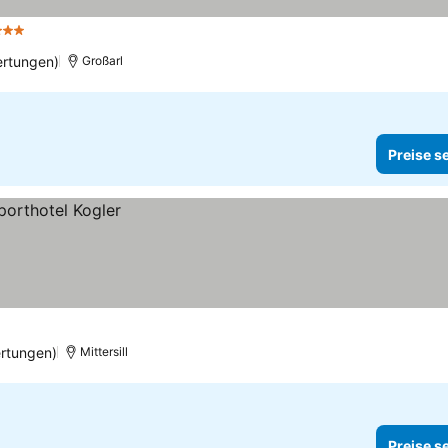
terne
ertungen)
Großarl
Preise s
rtungen)
Mittersill
Preise s