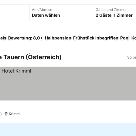
An-/Abreise
Gäste und Zimmer
Daten wählen
2 Gäste, 1 Zimmer
els
Bewertung: 8,0+
Halbpension
Frühstück inbegriffen
Pool
Ko
e Tauern (Österreich)
So b
)
Krimml