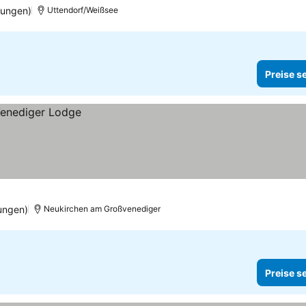
tungen)
Uttendorf/Weißsee
Preise s
ungen)
Neukirchen am Großvenediger
Preise s