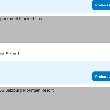
Preise s
en)
Krimml
Preise s