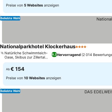
Preise von
5 Websites
anzeigen
Beliebte Wahl
Nationalparkhotel Klockerhaus
4 Sterne
Natürliche Schwimmteich-
Hervorragend
(2 014 Bewertung
9,2
Oase, Skibus zur Zillertal
Arena
€ 154
Ab
Preise von
10 Websites
anzeigen
Beliebte Wahl