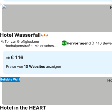
Hotel Wasserfall
3 Sterne
Tor zur Großglockner
Hervorragend
(1 410 Bewe
8,8
Hochalpenstraße, Malerisches
Alpenchalet-Ambiente
€ 116
Ab
Preise von
10 Websites
anzeigen
Beliebte Wahl
Hotel in the HEART