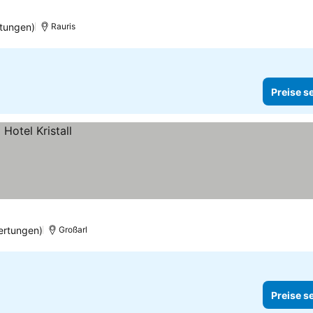
tungen)
Rauris
Preise s
ertungen)
Großarl
Preise s