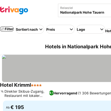
Reiseziel
Filter
Sortiert nach
Preis
Lage
Hot
Hotels in Nationalpark Hoh
Hotel Krimml
4 Sterne
Direkter Skibus-Zugang,
Hervorragend
(1 306 Bewertungen
9,1
Restaurant mit lokaler
Küche
€ 195
Ab