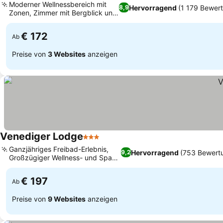
Moderner Wellnessbereich mit
Hervorragend
(1 179 Bewer
8,9
Zonen, Zimmer mit Bergblick und
Balkon
€ 172
Ab
Preise von
3 Websites
anzeigen
Venediger Lodge
3 Sterne
Ganzjähriges Freibad-Erlebnis,
Hervorragend
(753 Bewert
9,2
Großzügiger Wellness- und Spa-
Bereich
€ 197
Ab
Preise von
9 Websites
anzeigen