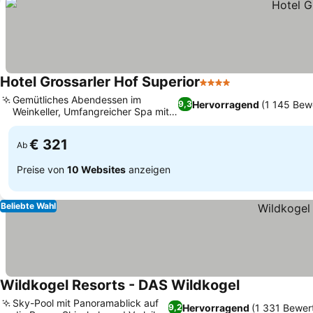
Hotel Grossarler Hof Superior
4 Sterne
Gemütliches Abendessen im
Hervorragend
(1 145 Bew
9,3
Weinkeller, Umfangreicher Spa mit
Außenwhirlpool
€ 321
Ab
Preise von
10 Websites
anzeigen
Beliebte Wahl
Wildkogel Resorts - DAS Wildkogel
Sky-Pool mit Panoramablick auf
Hervorragend
(1 331 Bewer
9,2