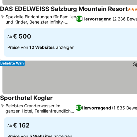
DAS EDELWEISS Salzburg Mountain Resort
5 S
Spezielle Einrichtungen für Familien
Hervorragend
(2 236 Bew
9,6
und Kinder, Beheizter Infinity-
Außenpool
€ 500
Ab
Preise von
12 Websites
anzeigen
Beliebte Wahl
Sporthotel Kogler
Belebtes Granderwasser im
Hervorragend
(1 835 Bewe
8,7
ganzen Hotel, Familienfreundlicher
Streichelzoo
€ 162
Ab
Preise von
5 Websites
anzeigen