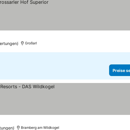
ertungen)
Großarl
Preise s
tungen)
Bramberg am Wildkogel