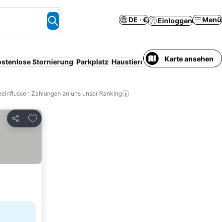
DE · €
Menü
Einloggen
Karte ansehen
stenlose Stornierung
Parkplatz
Haustiere erlaubt
WLAN
Wande
eeinflussen Zahlungen an uns unser Ranking
Zu Favoriten hinzufügen
Teilen