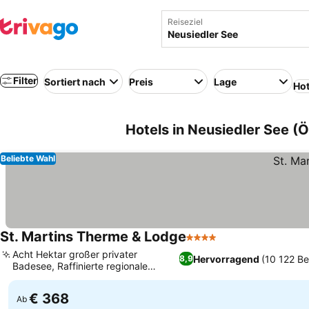
Reiseziel
Filter
Sortiert nach
Preis
Lage
Hot
Hotels in Neusiedler See (Ö
Beliebte Wahl
St. Martins Therme & Lodge
4 Sterne
Preise sehen
Acht Hektar großer privater
Hervorragend
(10 122 B
8,9
Badesee, Raffinierte regionale
Preise sehen
burgenländische Küche
€ 368
Ab