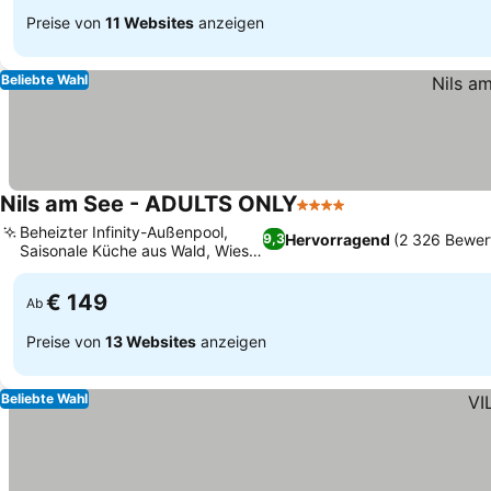
Preise von
11 Websites
anzeigen
Beliebte Wahl
Nils am See - ADULTS ONLY
4 Sterne
Preise sehen
Beheizter Infinity-Außenpool,
Hervorragend
(2 326 Bewer
9,3
Saisonale Küche aus Wald, Wiese
Preise sehen
und See
€ 149
Ab
Preise von
13 Websites
anzeigen
Beliebte Wahl