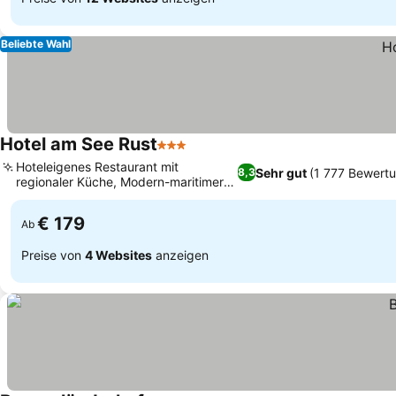
Beliebte Wahl
Hotel am See Rust
3 Sterne
Preise sehen
Hoteleigenes Restaurant mit
Sehr gut
(1 777 Bewert
8,3
regionaler Küche, Modern-maritimer
Preise sehen
Architekturstil
€ 179
Ab
Preise von
4 Websites
anzeigen