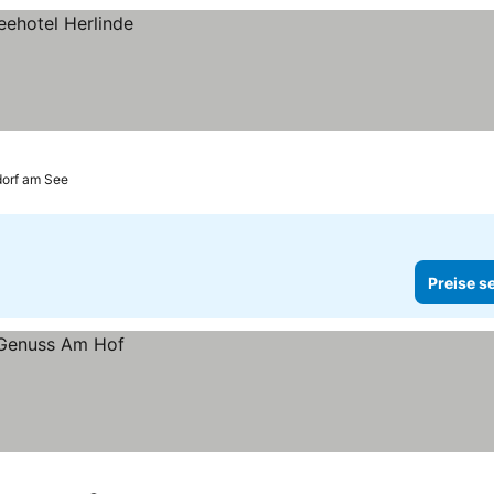
orf am See
Preise s