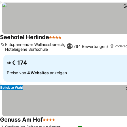
Seehotel Herlinde
4 Sterne
Preise sehen
Entspannender Wellnessbereich,
(764 Bewertungen)
7,3
Podersd
Hoteleigene Surfschule
Preise sehen
€ 174
Ab
Preise von
4 Websites
anzeigen
Beliebte Wahl
Genuss Am Hof
4 Sterne
Preise sehen
Geräumige Suiten mit privater