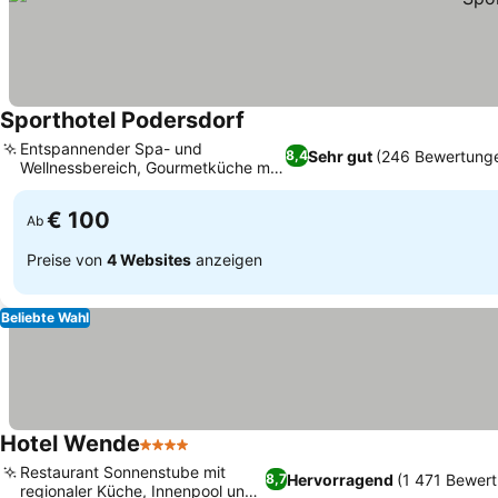
Sporthotel Podersdorf
Preise sehen
Entspannender Spa- und
Sehr gut
(246 Bewertung
8,4
Wellnessbereich, Gourmetküche mit
Preise sehen
Weinkeller
€ 100
Ab
Preise von
4 Websites
anzeigen
Beliebte Wahl
Hotel Wende
4 Sterne
Preise sehen
Restaurant Sonnenstube mit
Hervorragend
(1 471 Bewer
8,7
regionaler Küche, Innenpool und