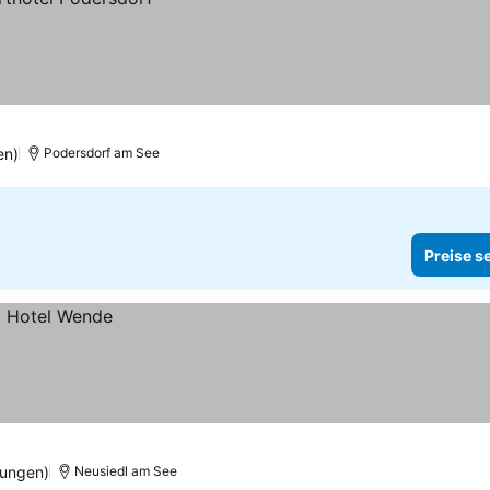
en)
Podersdorf am See
Preise s
tungen)
Neusiedl am See