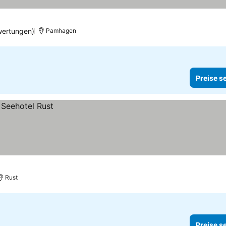
wertungen)
Pamhagen
Preise s
Rust
Preise s