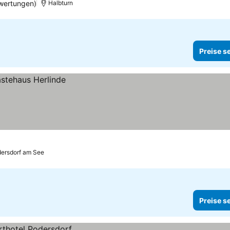
wertungen)
Halbturn
Preise s
ersdorf am See
Preise s