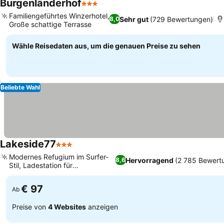
Burgenländerhof
3 Sterne
Preise sehen
Familiengeführtes Winzerhotel,
Sehr gut
(729 Bewertungen)
8,0
Große schattige Terrasse
Preise sehen
Wähle Reisedaten aus, um die genauen Preise zu sehen
Beliebte Wahl
Lakeside77
3 Sterne
Preise sehen
Modernes Refugium im Surfer-
Hervorragend
(2 785 Bewert
8,6
Stil, Ladestation für
Preise sehen
Elektrofahrzeuge
€ 97
Ab
Preise von
4 Websites
anzeigen