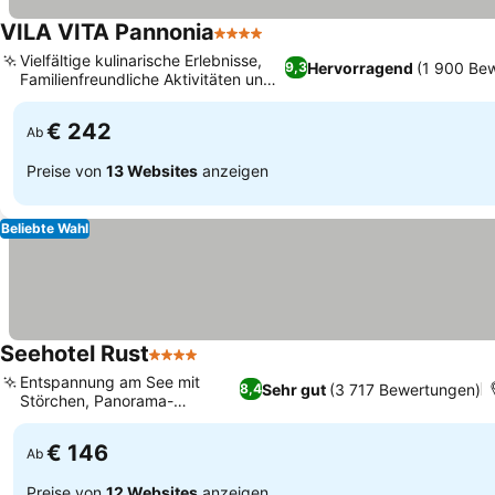
VILA VITA Pannonia
4 Sterne
Preise sehen
Vielfältige kulinarische Erlebnisse,
Hervorragend
(1 900 Be
9,3
Familienfreundliche Aktivitäten und
Preise sehen
Kinderclub
€ 242
Ab
Preise von
13 Websites
anzeigen
Beliebte Wahl
Seehotel Rust
4 Sterne
Preise sehen
Entspannung am See mit
Sehr gut
(3 717 Bewertungen)
8,4
Störchen, Panorama-
Preise sehen
Hallenbad
€ 146
Ab
Preise von
12 Websites
anzeigen