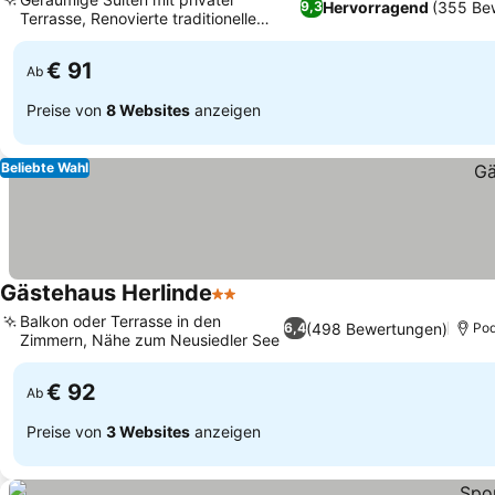
Hervorragend
(355 Be
9,3
Terrasse, Renovierte traditionelle
Preise sehen
Streckhof-Architektur
€ 91
Ab
Preise von
8 Websites
anzeigen
Beliebte Wahl
Gästehaus Herlinde
2 Sterne
Preise sehen
Balkon oder Terrasse in den
(498 Bewertungen)
6,4
Pod
Zimmern, Nähe zum Neusiedler See
Preise sehen
€ 92
Ab
Preise von
3 Websites
anzeigen