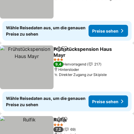
Wähle Reisedaten aus, um die genauen
Preise sehen
Preise zu sehen
Frühstückspension Haus
Teilen
Zu Favoriten hinzufügen
Mayr
Preise sehen
3 Sterne
9,4
Hervorragend
217
Hinterstoder
Direkter Zugang zur Skipiste
Preise sehe
Wähle Reisedaten aus, um die genauen
Preise sehen
Preise zu sehen
Rulfik
Teilen
Zu Favoriten hinzufügen
Preise sehen
3 Sterne
7,2
69