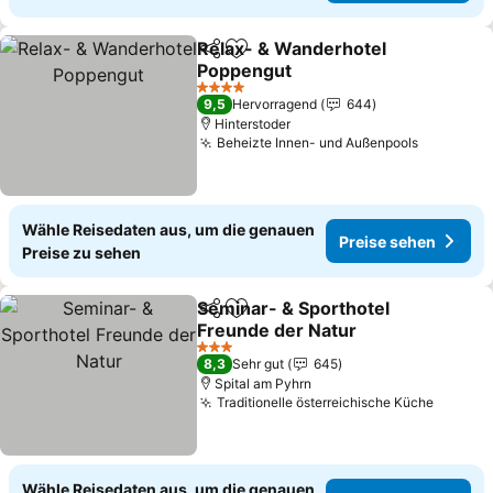
Relax- & Wanderhotel
Teilen
Zu Favoriten hinzufügen
Poppengut
Preise sehen
4 Sterne
9,5
Hervorragend
644
Hinterstoder
Beheizte Innen- und Außenpools
Preise s
Wähle Reisedaten aus, um die genauen
Preise sehen
Preise zu sehen
Seminar- & Sporthotel
Teilen
Zu Favoriten hinzufügen
Freunde der Natur
Preise sehen
3 Sterne
8,3
Sehr gut
645
Spital am Pyhrn
Traditionelle österreichische Küche
Preise
Wähle Reisedaten aus, um die genauen