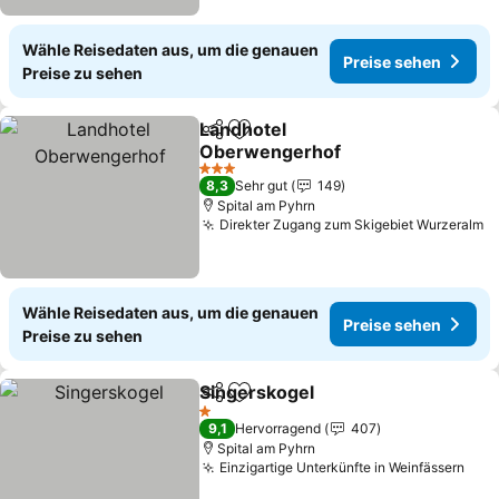
Wähle Reisedaten aus, um die genauen
Preise sehen
Preise zu sehen
Landhotel
Teilen
Zu Favoriten hinzufügen
Oberwengerhof
Preise sehen
3 Sterne
8,3
Sehr gut
149
Spital am Pyhrn
Direkter Zugang zum Skigebiet Wurzeralm
P
Wähle Reisedaten aus, um die genauen
Preise sehen
Preise zu sehen
Singerskogel
Teilen
Zu Favoriten hinzufügen
Preise sehen
1 Sterne
9,1
Hervorragend
407
Spital am Pyhrn
Einzigartige Unterkünfte in Weinfässern
Prei