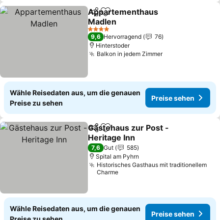
Appartementhaus
Teilen
Zu Favoriten hinzufügen
Madlen
Preise sehen
4 Sterne
9,6
Hervorragend
76
Hinterstoder
Balkon in jedem Zimmer
Preise sehen
Wähle Reisedaten aus, um die genauen
Preise sehen
Preise zu sehen
Gästehaus zur Post -
Teilen
Zu Favoriten hinzufügen
Heritage Inn
Preise sehen
7,6
Gut
585
Spital am Pyhrn
Historisches Gasthaus mit traditionellem
Charme
Wähle Reisedaten aus, um die genauen
Preise sehen
Preise zu sehen