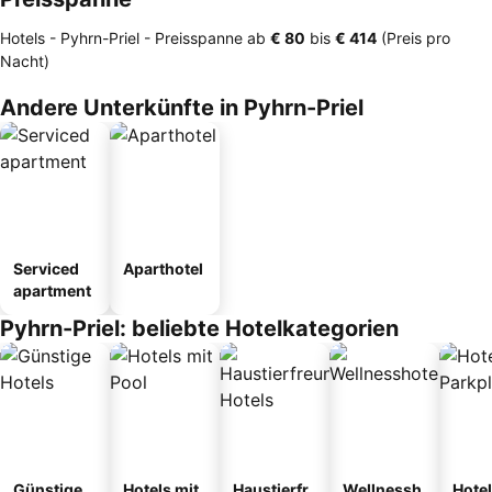
Hotels - Pyhrn-Priel -
Preisspanne
ab
‎€ 80
bis
‎€ 414
(Preis pro
Nacht)
Andere Unterkünfte in Pyhrn-Priel
Serviced
Aparthotel
apartment
Pyhrn-Priel: beliebte Hotelkategorien
Günstige
Hotels mit
Haustierfr
Wellnessh
Hotel