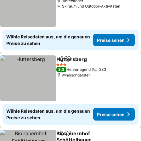
Hinterstoder
Skiraum und Outdoor-Aktivitäten
Preise s
Wähle Reisedaten aus, um die genauen
Preise sehen
Preise zu sehen
Huttersberg
Teilen
Zu Favoriten hinzufügen
Preise sehen
3 Sterne
8,8
Hervorragend
233
Windischgarsten
Wähle Reisedaten aus, um die genauen
Preise sehen
Preise zu sehen
Biobauernhof
Teilen
Zu Favoriten hinzufügen
Schöttelbauer