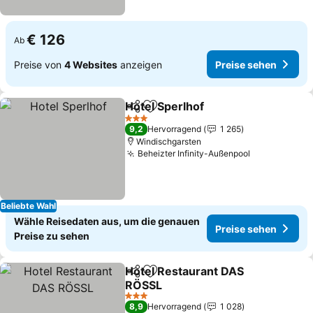
€ 126
Ab
Preise von
4 Websites
anzeigen
Preise sehen
Hotel Sperlhof
Teilen
Zu Favoriten hinzufügen
Preise sehe
3 Sterne
9,2
Hervorragend
1 265
Windischgarsten
Beheizter Infinity-Außenpool
Preise sehe
Beliebte Wahl
Wähle Reisedaten aus, um die genauen
Preise sehen
Preise zu sehen
Hotel Restaurant DAS
Teilen
Zu Favoriten hinzufügen
RÖSSL
Preise sehen
3 Sterne
8,9
Hervorragend
1 028