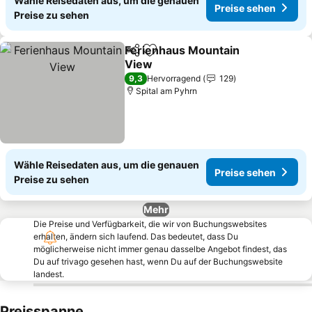
Wähle Reisedaten aus, um die genauen
Preise sehen
Preise zu sehen
Ferienhaus Mountain
Teilen
Zu Favoriten hinzufügen
View
Preise sehen
9,3
Hervorragend
129
Spital am Pyhrn
Wähle Reisedaten aus, um die genauen
Preise sehen
Preise zu sehen
Mehr
Die Preise und Verfügbarkeit, die wir von Buchungswebsites
erhalten, ändern sich laufend. Das bedeutet, dass Du
möglicherweise nicht immer genau dasselbe Angebot findest, das
Du auf trivago gesehen hast, wenn Du auf der Buchungswebsite
landest.
Preisspanne