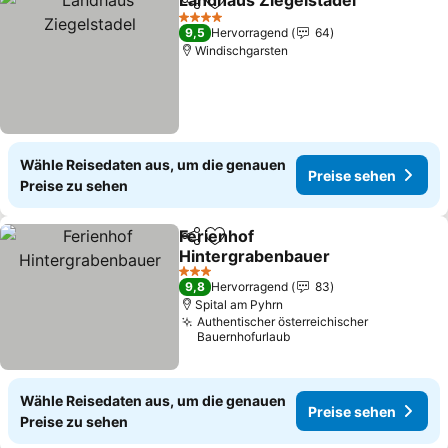
Landhaus Ziegelstadel
Teilen
Zu Favoriten hinzufügen
Pre
4 Sterne
9,5
Hervorragend
64
Windischgarsten
Wähle Reisedaten aus, um die genauen
Preise sehen
Preise zu sehen
Ferienhof
Teilen
Zu Favoriten hinzufügen
Hintergrabenbauer
Preise sehen
3 Sterne
9,8
Hervorragend
83
Spital am Pyhrn
Authentischer österreichischer
Bauernhofurlaub
Wähle Reisedaten aus, um die genauen
Preise sehen
Preise zu sehen