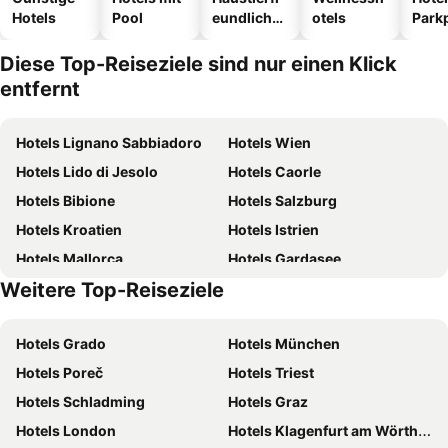
Hotels
Pool
eundliche
otels
Park
Hotels
Diese Top-Reiseziele sind nur einen Klick
entfernt
Hotels Lignano Sabbiadoro
Hotels Wien
Hotels Lido di Jesolo
Hotels Caorle
Hotels Bibione
Hotels Salzburg
Hotels Kroatien
Hotels Istrien
Hotels Mallorca
Hotels Gardasee
Weitere Top-Reiseziele
Hotels Österreich
Hotels Kärnten
Hotels Grado
Hotels München
Hotels Poreč
Hotels Triest
Hotels Schladming
Hotels Graz
Hotels London
Hotels Klagenfurt am Wörthersee