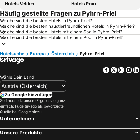
Hotels Velden
Hotels Prag
Häufig gestellte Fragen zu Pyhrn-Priel
Hotels Barcelona
Hotels Innsbruck
Welche sind die besten Hotels in Pyhrn-Priel?
Hotels Hamburg
Hotels Jesolo
Welche sind die besten haustierfreundlichen Hotels in Pyhrn-Priel?
Hotels Venedig
Hotels Rom
Welche sind die besten Hotels mit einem Spa in Pyhrn-Priel?
Welche sind die besten Hotels mit einem Pool in Pyhrn-Priel?
Hotels Umag
Hotels Rimini
Hotels Opatija
Hotels Italien
Hotelsuche
Europa
Österreich
Pyhrn-Priel
Hotels Griechenland
Hotels Kreta
Hotels Wörthersee
Hotels Sardinien
Facebook
Twitter
Insta
Yo
Hotels Rhodos
Hotels Wolfgangsee
Wähle Dein Land
Hotels Klopeiner See
Hotels Tirol
Hotels Steiermark
Hotels Kos
Zu Google hinzufügen
So findest du unsere Ergebnisse ganz
Hotels Kroatische Adriaküste
Hotels Salzburger Land
einfach: Füge trivago als bevorzugte
Quelle bei Google hinzu.
Hotels Türkei
Hotels Malediven
Unternehmen
Hotels Salzkammergut
Hotels Südtirol
Hotels Achensee
Hotels Malta
Unsere Produkte