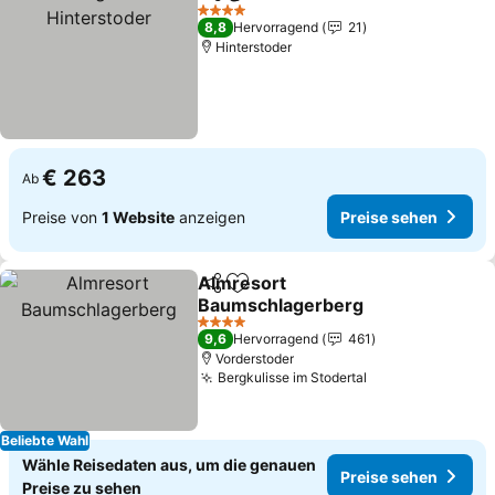
Teilen
Zu Favoriten hinzufügen
Pr
4 Sterne
8,8
Hervorragend
21
Hinterstoder
€ 263
Ab
Preise von
1 Website
anzeigen
Preise sehen
Almresort
Teilen
Zu Favoriten hinzufügen
Baumschlagerberg
Preise sehen
4 Sterne
9,6
Hervorragend
461
Vorderstoder
Bergkulisse im Stodertal
Preise sehen
Beliebte Wahl
Wähle Reisedaten aus, um die genauen
Preise sehen
Preise zu sehen