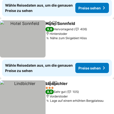
Wähle Reisedaten aus, um die genauen
Preise sehen
Preise zu sehen
Hotel Sonnfeld
Teilen
Zu Favoriten hinzufügen
Preise sehe
9,8
Hervorragend
406
Hinterstoder
Nähe zum Skigebiet Höss
Preise sehen
Wähle Reisedaten aus, um die genauen
Preise sehen
Preise zu sehen
Lindbichler
Teilen
Zu Favoriten hinzufügen
Preise sehen
3 Sterne
8,0
Sehr gut
105
Vorderstoder
Lage auf einem erhöhten Bergplateau
Preis