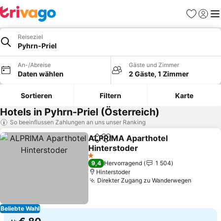
Favoriten
Einlog
Me
Reiseziel
Pyhrn-Priel
An-/Abreise
Gäste und Zimmer
Daten wählen
2 Gäste, 1 Zimmer
Sortieren
Filtern
Karte
Hotels in Pyhrn-Priel (Österreich)
So beeinflussen Zahlungen an uns unser Ranking
ALPRIMA Aparthotel
Teilen
Zu Favoriten hinzufügen
Hinterstoder
Preise sehen
1 Sterne
9,4
Hervorragend
1 504
Hinterstoder
Direkter Zugang zu Wanderwegen
Preise 
Beliebte Wahl