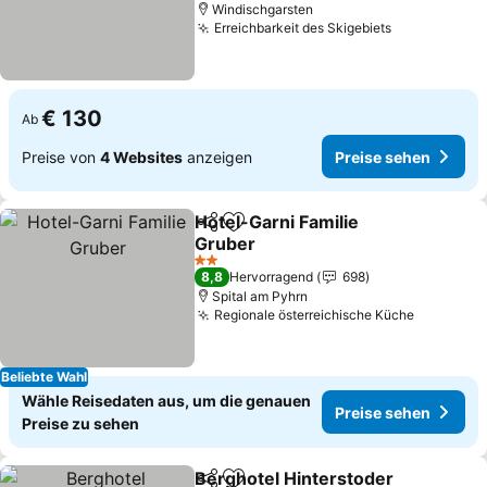
Windischgarsten
Erreichbarkeit des Skigebiets
Preise sehe
€ 130
Ab
Preise von
4 Websites
anzeigen
Preise sehen
Hotel-Garni Familie
Teilen
Zu Favoriten hinzufügen
Gruber
Preise sehen
2 Sterne
8,8
Hervorragend
698
Spital am Pyhrn
Regionale österreichische Küche
Preise s
Beliebte Wahl
Wähle Reisedaten aus, um die genauen
Preise sehen
Preise zu sehen
Berghotel Hinterstoder