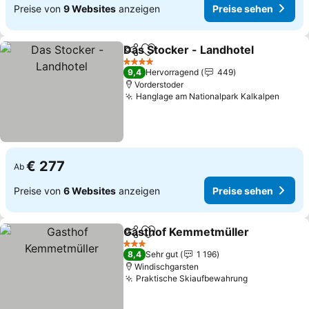
Preise von
9 Websites
anzeigen
Preise sehen
Das Stocker - Landhotel
Teilen
Zu Favoriten hinzufügen
Pr
4 Sterne
9,4
Hervorragend
449
Vorderstoder
Hanglage am Nationalpark Kalkalpen
Preis
€ 277
Ab
Preise von
6 Websites
anzeigen
Preise sehen
Gasthof Kemmetmüller
Teilen
Zu Favoriten hinzufügen
Pre
3 Sterne
8,4
Sehr gut
1 196
Windischgarsten
Praktische Skiaufbewahrung
Preise sehe