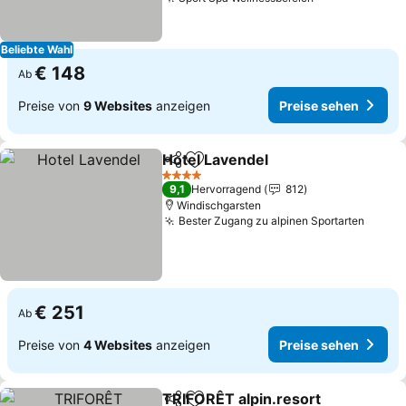
Preise sehen
Beliebte Wahl
€ 148
Ab
Preise von
9 Websites
anzeigen
Preise sehen
Hotel Lavendel
Teilen
Zu Favoriten hinzufügen
Preise sehe
4 Sterne
9,1
Hervorragend
812
Windischgarsten
Bester Zugang zu alpinen Sportarten
Preis
€ 251
Ab
Preise von
4 Websites
anzeigen
Preise sehen
TRIFORÊT alpin.resort