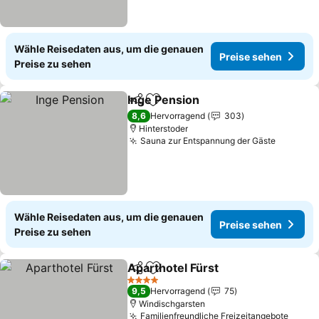
Wähle Reisedaten aus, um die genauen
Preise sehen
Preise zu sehen
Inge Pension
Teilen
Zu Favoriten hinzufügen
Preise sehen
8,6
Hervorragend
303
Hinterstoder
Sauna zur Entspannung der Gäste
Preise 
Wähle Reisedaten aus, um die genauen
Preise sehen
Preise zu sehen
Aparthotel Fürst
Teilen
Zu Favoriten hinzufügen
Preise se
4 Sterne
9,5
Hervorragend
75
Windischgarsten
Familienfreundliche Freizeitangebote
Preis