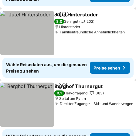
Jutel Hinterstoder
Teilen
Zu Favoriten hinzufügen
Preise 
8,0
Sehr gut
202
Hinterstoder
Familienfreundliche Annehmlichkeiten
Prei
Wähle Reisedaten aus, um die genauen
Preise sehen
Preise zu sehen
Berghof Thurnergut
Teilen
Zu Favoriten hinzufügen
Preis
9,1
Hervorragend
383
Spital am Pyhrn
Direkter Zugang zu Ski- und Wanderwegen
P