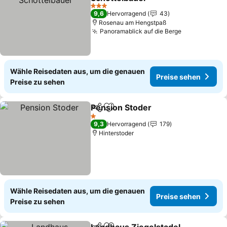
Preise sehen
3 Sterne
9,6
Hervorragend
43
Rosenau am Hengstpaß
Panoramablick auf die Berge
Preise sehe
Wähle Reisedaten aus, um die genauen
Preise sehen
Preise zu sehen
Pension Stoder
Teilen
Zu Favoriten hinzufügen
Preise seh
1 Sterne
9,3
Hervorragend
179
Hinterstoder
Wähle Reisedaten aus, um die genauen
Preise sehen
Preise zu sehen