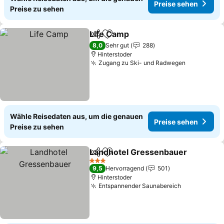
Preise sehen
Preise zu sehen
Life Camp
Teilen
Zu Favoriten hinzufügen
Preise sehen
8,0
Sehr gut
288
Hinterstoder
Zugang zu Ski- und Radwegen
Preise se
Wähle Reisedaten aus, um die genauen
Preise sehen
Preise zu sehen
Landhotel Gressenbauer
Teilen
Zu Favoriten hinzufügen
P
3 Sterne
9,5
Hervorragend
501
Hinterstoder
Entspannender Saunabereich
Preise seh