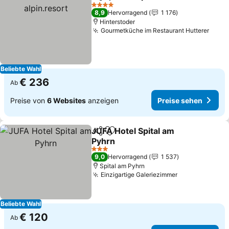
Teilen
Zu Favoriten hinzufügen
Pre
4 Sterne
8,9
Hervorragend
1 176
Hinterstoder
Gourmetküche im Restaurant Hutterer
Preis
Beliebte Wahl
€ 236
Ab
Preise von
6 Websites
anzeigen
Preise sehen
JUFA Hotel Spital am
Teilen
Zu Favoriten hinzufügen
Pyhrn
Preise sehen
3 Sterne
9,0
Hervorragend
1 537
Spital am Pyhrn
Einzigartige Galeriezimmer
Preise sehen
Beliebte Wahl
€ 120
Ab