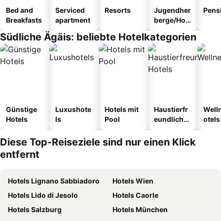
Bed and
Serviced
Resorts
Jugendher
Pens
Breakfasts
apartment
berge/Hos
tel
Südliche Ägäis: beliebte Hotelkategorien
Günstige
Luxushote
Hotels mit
Haustierfr
Well
Hotels
ls
Pool
eundliche
otels
Hotels
Diese Top-Reiseziele sind nur einen Klick
entfernt
Hotels Lignano Sabbiadoro
Hotels Wien
Hotels Lido di Jesolo
Hotels Caorle
Hotels Salzburg
Hotels München