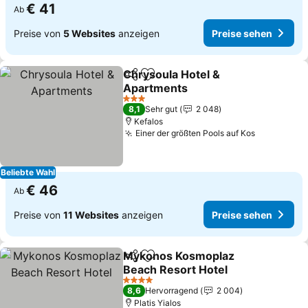
€ 41
Ab
Preise von
5 Websites
anzeigen
Preise sehen
Chrysoula Hotel &
Teilen
Zu Favoriten hinzufügen
Apartments
Preise sehen
3 Sterne
8,1
Sehr gut
2 048
Kefalos
Einer der größten Pools auf Kos
Preise se
Beliebte Wahl
€ 46
Ab
Preise von
11 Websites
anzeigen
Preise sehen
Mykonos Kosmoplaz
Teilen
Zu Favoriten hinzufügen
Beach Resort Hotel
Preise sehen
4 Sterne
8,6
Hervorragend
2 004
Platis Yialos