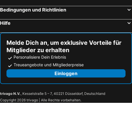
Hotels Arkasa
Hotels Elia Beach
Bedingungen und Richtlinien
Hotels Agios Prokopios
Hotels Karterados
Hilfe
Hotels Theologos - Tholos
Hotels Perivolos
Hotels Pefki
Hotels Agia Anna
Melde Dich an, um exklusive Vorteile für
Mitglieder zu erhalten
Personalisiere Dein Erlebnis
Treueangebote und Mitgliederpreise
Einloggen
trivago N.V.
, Kesselstraße 5 – 7, 40221 Düsseldorf, Deutschland
Copyright 2026 trivago | Alle Rechte vorbehalten.