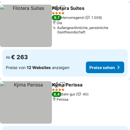
Filotera Suites
Teilen
Zu Favoriten hinzufügen
Preise sehe
4 Sterne
9,7
Hervorragend
1 009
Oia
Außergewöhnliche, persönliche
Gastfreundschaft
€ 263
Ab
Preise von
12 Websites
anzeigen
Preise sehen
Kýma Perissa
Teilen
Zu Favoriten hinzufügen
Preise sehen
4 Sterne
8,4
Sehr gut
40
Perissa