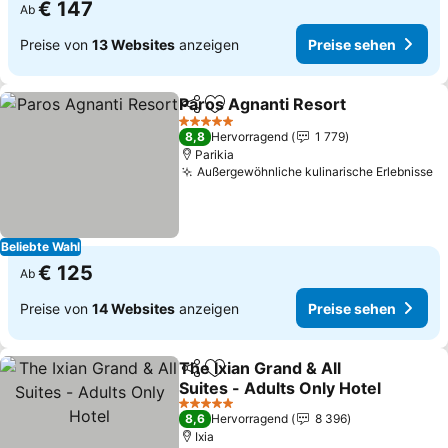
€ 147
Ab
Preise von
13 Websites
anzeigen
Preise sehen
Paros Agnanti Resort
Teilen
Zu Favoriten hinzufügen
Prei
5 Sterne
8,8
Hervorragend
1 779
Parikia
Außergewöhnliche kulinarische Erlebnisse
P
Beliebte Wahl
€ 125
Ab
Preise von
14 Websites
anzeigen
Preise sehen
The Ixian Grand & All
Teilen
Zu Favoriten hinzufügen
Suites - Adults Only Hotel
Preise sehen
5 Sterne
8,6
Hervorragend
8 396
Ixia