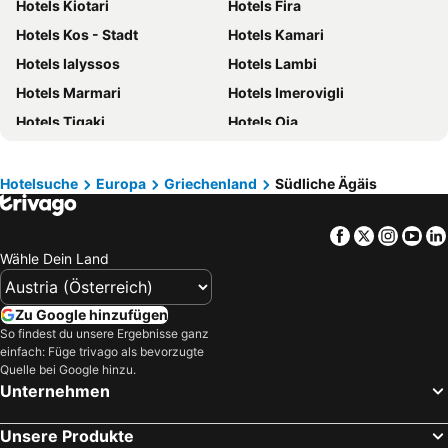
Hotels Kiotari
Hotels Fira
Hotels Kreta
Hotels Tirol
Hotels Kos - Stadt
Hotels Kamari
Hotels Klopeiner See
Hotels Steiermark
Hotels Ialyssos
Hotels Lambi
Hotels Malediven
Hotels Salzburger Land
Hotels Marmari
Hotels Imerovigli
Hotels Oberösterreich
Hotels Südtirol
Hotels Tigaki
Hotels Oia
Hotels Rhodos
Hotels Türkei
Hotels Lardos
Hotels Lindos
Hotels Achensee
Hotels Niederösterreich
Hotels Perissa
Hotels Manganari
Hotelsuche
Europa
Griechenland
Südliche Ägäis
Hotels Ägypten
Hotels Salzkammergut
Hotels Kefalos
Hotels Platis Yialos
Facebook
Twitter
Insta
Yo
Hotels Gennadio
Hotels Afandou
Wähle Dein Land
Hotels Naoussa
Hotels Naxos - Chora
Hotels Ammoopi
Hotels Akrotiri
Zu Google hinzufügen
Hotels Ornos
Hotels Lachania
So findest du unsere Ergebnisse ganz
einfach: Füge trivago als bevorzugte
Hotels Mylopotas
Hotels Plaka
Quelle bei Google hinzu.
Hotels Vlicha
Hotels Parikia
Unternehmen
Hotels Agios Ioannis
Hotels Psarou
Unsere Produkte
Hotels Archangelos
Hotels Adamas