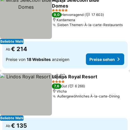
Mitsis Selection Blue
Teilen
Zu Favoriten hinzufügen
Domes
Preise sehen
5 Sterne
9,0
Hervorragend
17 603
Kardamena
Sieben Themen-À-la-carte-Restaurants
Pre
Beliebte Wahl
€ 214
Ab
Preise von
18 Websites
anzeigen
Preise sehen
Lindos Royal Resort
Teilen
Zu Favoriten hinzufügen
Preise
4 Sterne
7,6
Gut
6 266
Vlicha
Außergewöhnliches À-la-carte-Dining
Prei
Beliebte Wahl
€ 135
Ab