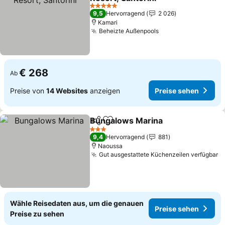
Preise sehen
5 Sterne
9,5
Hervorragend
2 026
Kamari
Beheizte Außenpools
Preise sehen
€ 268
Ab
Preise von
14 Websites
anzeigen
Preise sehen
Bungalows Marina
Teilen
Zu Favoriten hinzufügen
Preise 
3 Sterne
9,4
Hervorragend
881
Naoussa
Gut ausgestattete Küchenzeilen verfügbar
P
Wähle Reisedaten aus, um die genauen
Preise sehen
Preise zu sehen