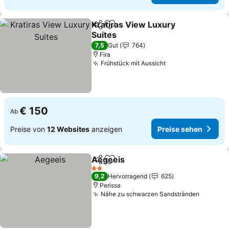
Kratiras View Luxury
Teilen
Zu Favoriten hinzufügen
Suites
Preise sehen
7,5
Gut
764
Fira
Frühstück mit Aussicht
Preise sehen
€ 150
Ab
Preise von
12 Websites
anzeigen
Preise sehen
Aegeeis
Teilen
Zu Favoriten hinzufügen
Preise sehen
2 Sterne
9,2
Hervorragend
625
Perissa
Nähe zu schwarzen Sandstränden
Preise 