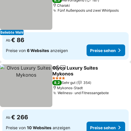
8,5
Hervorragend
187
Charaki
Fünf Außenpools und zwei Whirlpools
Preis
Beliebte Wahl
€ 86
Ab
Preise von
6 Websites
anzeigen
Preise sehen
Olvos Luxury Suites
Teilen
Zu Favoriten hinzufügen
Mykonos
Preise sehen
4 Sterne
8,2
Sehr gut
354
Mykonos-Stadt
Wellness- und Fitnessangebote
Preise se
€ 266
Ab
Preise von
10 Websites
anzeigen
Preise sehen