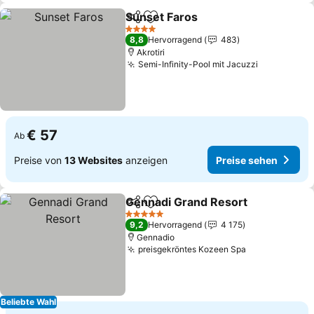
Sunset Faros
Teilen
Zu Favoriten hinzufügen
Preise sehen
4 Sterne
8,8
Hervorragend
483
Akrotiri
Semi-Infinity-Pool mit Jacuzzi
Preise seh
€ 57
Ab
Preise von
13 Websites
anzeigen
Preise sehen
Gennadi Grand Resort
Teilen
Zu Favoriten hinzufügen
Prei
5 Sterne
9,2
Hervorragend
4 175
Gennadio
preisgekröntes Kozeen Spa
Preise sehen
Beliebte Wahl