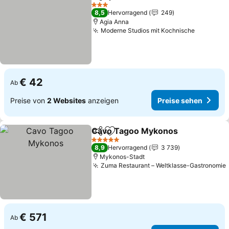
Teilen
Zu Favoriten hinzufügen
Preise sehen
3 Sterne
8,5
Hervorragend
249
Agia Anna
Moderne Studios mit Kochnische
Preise s
€ 42
Ab
Preise von
2 Websites
anzeigen
Preise sehen
Cavo Tagoo Mykonos
Teilen
Zu Favoriten hinzufügen
Prei
5 Sterne
8,9
Hervorragend
3 739
Mykonos-Stadt
Zuma Restaurant – Weltklasse-Gastronomie
€ 571
Ab