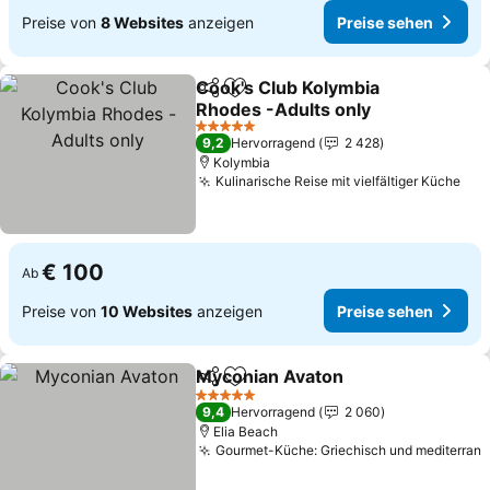
Preise von
8 Websites
anzeigen
Preise sehen
Cook's Club Kolymbia
Teilen
Zu Favoriten hinzufügen
Rhodes -Adults only
Preise sehen
5 Sterne
9,2
Hervorragend
2 428
Kolymbia
Kulinarische Reise mit vielfältiger Küche
Pre
€ 100
Ab
Preise von
10 Websites
anzeigen
Preise sehen
Myconian Avaton
Teilen
Zu Favoriten hinzufügen
Preise s
5 Sterne
9,4
Hervorragend
2 060
Elia Beach
Gourmet-Küche: Griechisch und mediterran
P