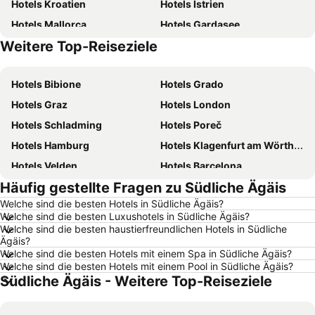
Hotels Kroatien
Hotels Istrien
Hotels Mallorca
Hotels Gardasee
Weitere Top-Reiseziele
Hotels Österreich
Hotels Kärnten
Hotels Bibione
Hotels Grado
Hotels Graz
Hotels London
Hotels Schladming
Hotels Poreč
Hotels Hamburg
Hotels Klagenfurt am Wörthersee
Hotels Velden
Hotels Barcelona
Häufig gestellte Fragen zu Südliche Ägäis
Hotels Prag
Hotels Jesolo
Welche sind die besten Hotels in Südliche Ägäis?
Hotels Innsbruck
Hotels Triest
Welche sind die besten Luxushotels in Südliche Ägäis?
Hotels Attersee
Hotels Rom
Welche sind die besten haustierfreundlichen Hotels in Südliche
Ägäis?
Hotels Opatija
Hotels Umag
Welche sind die besten Hotels mit einem Spa in Südliche Ägäis?
Welche sind die besten Hotels mit einem Pool in Südliche Ägäis?
Hotels Mondsee
Hotels Italien
Südliche Ägäis - Weitere Top-Reiseziele
Hotels Griechenland
Hotels Wörthersee
Hotels Sardinien
Hotels Wolfgangsee