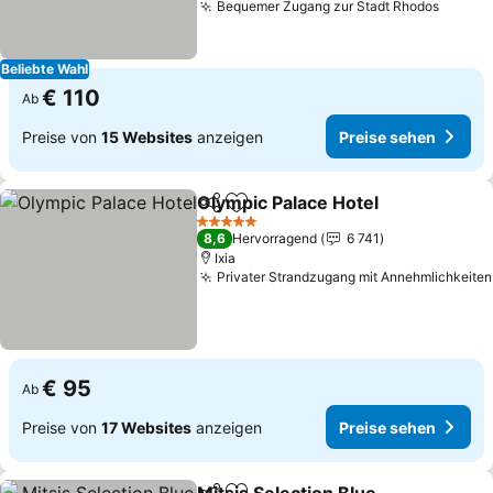
Bequemer Zugang zur Stadt Rhodos
Preise
Beliebte Wahl
€ 110
Ab
Preise von
15 Websites
anzeigen
Preise sehen
Olympic Palace Hotel
Teilen
Zu Favoriten hinzufügen
Preis
5 Sterne
8,6
Hervorragend
6 741
Ixia
Privater Strandzugang mit Annehmlichkeiten
€ 95
Ab
Preise von
17 Websites
anzeigen
Preise sehen