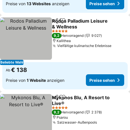
Preise von
13 Websites
anzeigen
Preise sehen
Rodos Palladium Leisure
Teilen
Zu Favoriten hinzufügen
& Wellness
Preise sehen
5 Sterne
9,2
Hervorragend
9 027
Kallithea
Vielfältige kulinarische Erlebnisse
Preise s
Beliebte Wahl
€ 138
Ab
Preise von
1 Website
anzeigen
Preise sehen
Mykonos Blu, A Resort to
Teilen
Zu Favoriten hinzufügen
Live®
Preise sehen
5 Sterne
9,2
Hervorragend
2 378
Psarou
Salzwasser-Außenpools
Preise sehen