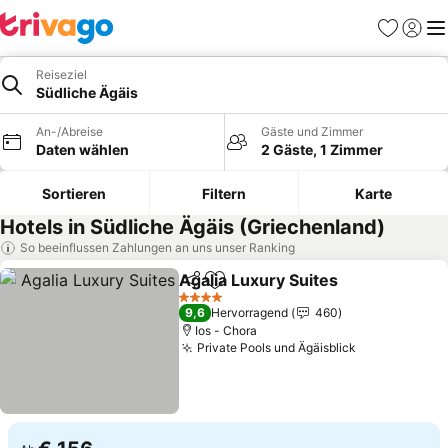
Favoriten
Einlog
Me
Reiseziel
Südliche Ägäis
An-/Abreise
Gäste und Zimmer
Daten wählen
2 Gäste, 1 Zimmer
Sortieren
Filtern
Karte
Hotels in Südliche Ägäis (Griechenland)
So beeinflussen Zahlungen an uns unser Ranking
Agalia Luxury Suites
Teilen
Zu Favoriten hinzufügen
Preis
4 Sterne
9,6
Hervorragend
460
Ios - Chora
Private Pools und Ägäisblick
Preise sehe