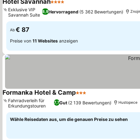
Hotel Savannah
4 Sterne
Preise sehen
Exklusive VIP
Hervorragend
(5 362 Bewertungen)
8,9
Znoj
Savannah Suite
Preise sehen
€ 87
Ab
Preise von
11 Websites
anzeigen
Formanka Hotel & Camp
3 Sterne
Preise sehen
Fahrradverleih für
Gut
(2 139 Bewertungen)
7,7
Hustopece
Erkundungstouren
Preise sehen
Wähle Reisedaten aus, um die genauen Preise zu sehen