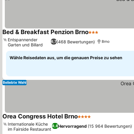
Bed & Breakfast Penzion Brno
3 Sterne
Preise sehen
Entspannender
(468 Bewertungen)
6,7
Brno
Garten und Billard
Preise sehen
Wähle Reisedaten aus, um die genauen Preise zu sehen
Beliebte Wahl
Orea Congress Hotel Brno
4 Sterne
Preise sehen
Internationale Küche
Hervorragend
(15 964 Bewertungen)
8,8
im Fairside Restaurant
Preise sehen