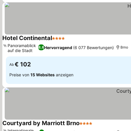
Hotel Continental
4 Sterne
Preise sehen
Panoramablick
Hervorragend
(6 077 Bewertungen)
8,6
Brno
auf die Stadt
Preise sehen
€ 102
Ab
Preise von
15 Websites
anzeigen
Courtyard by Marriott Brno
4 Sterne
Preise sehen
Internationale