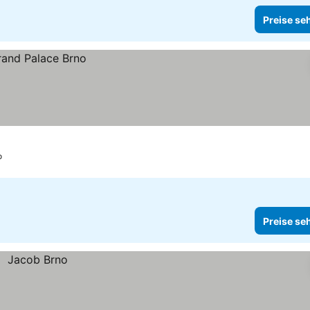
Preise se
o
Preise se