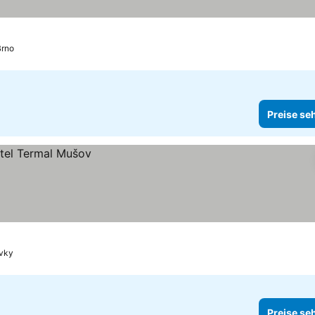
Brno
Preise se
vky
Preise se