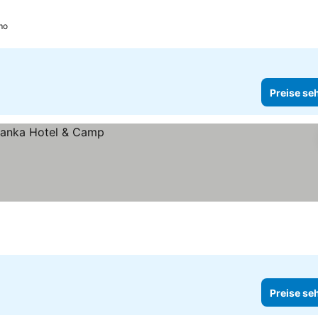
mo
Preise se
Preise se