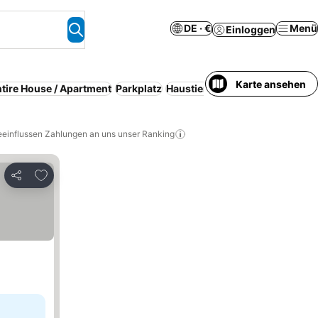
DE · €
Menü
Einloggen
Karte ansehen
tire House / Apartment
Parkplatz
Haustiere erlaubt
Pension
Ser
eeinflussen Zahlungen an uns unser Ranking
Zu Favoriten hinzufügen
Teilen