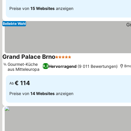
Preise von
15 Websites
anzeigen
Beliebte Wahl
Grand Palace Brno
5 Sterne
Preise sehen
Gourmet-Küche
Hervorragend
(9 011 Bewertungen)
9,2
Brn
aus Mitteleuropa
Preise sehen
€ 114
Ab
Preise von
14 Websites
anzeigen