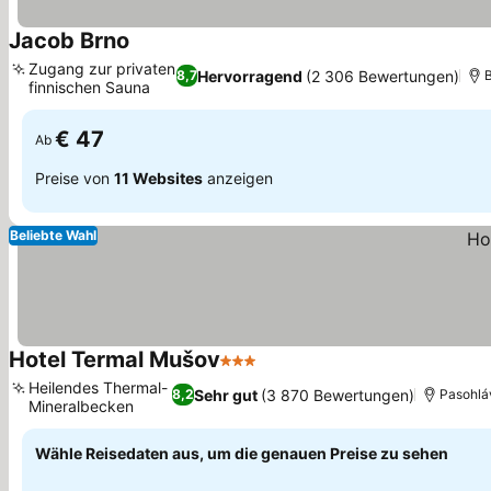
Jacob Brno
Preise sehen
Zugang zur privaten
Hervorragend
(2 306 Bewertungen)
8,7
finnischen Sauna
Preise sehen
€ 47
Ab
Preise von
11 Websites
anzeigen
Beliebte Wahl
Hotel Termal Mušov
3 Sterne
Preise sehen
Heilendes Thermal-
Sehr gut
(3 870 Bewertungen)
8,2
Pasohlá
Mineralbecken
Preise sehen
Wähle Reisedaten aus, um die genauen Preise zu sehen