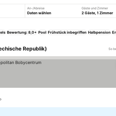
An-/Abreise
Gäste und Zimmer
Daten wählen
2 Gäste, 1 Zimmer
els
Bewertung: 8,0+
Pool
Frühstück inbegriffen
Halbpension
En
echische Republik)
So b
o