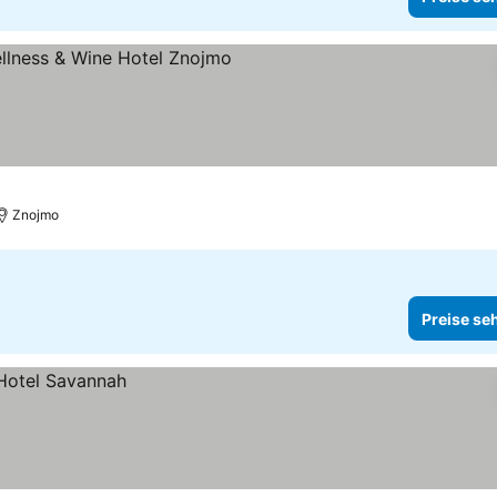
rne
Preise sehen
Znojmo
Preise se