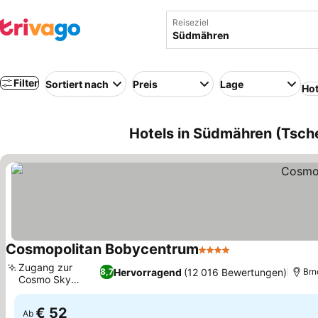
Reiseziel
Filter
Sortiert nach
Preis
Lage
Hot
Hotels in Südmähren (Tsch
Cosmopolitan Bobycentrum
4 Sterne
Preise sehen
Zugang zur
Hervorragend
(12 016 Bewertungen)
8,7
Brn
Cosmo Sky
Preise sehen
Lounge
€ 52
Ab