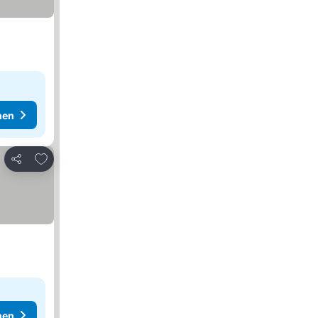
hen
Zu Favoriten hinzufügen
Teilen
hen