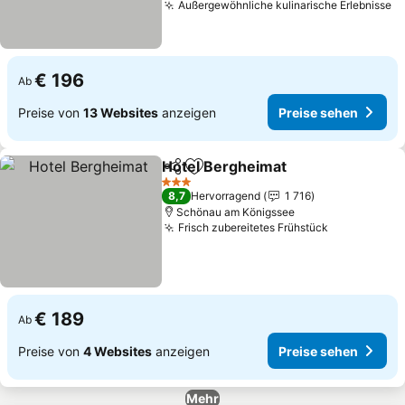
Außergewöhnliche kulinarische Erlebnisse
€ 196
Ab
Preise von
13 Websites
anzeigen
Preise sehen
Hotel Bergheimat
Teilen
Zu Favoriten hinzufügen
3 Sterne
8,7
Hervorragend
1 716
Schönau am Königssee
Frisch zubereitetes Frühstück
€ 189
Ab
Preise von
4 Websites
anzeigen
Preise sehen
Mehr