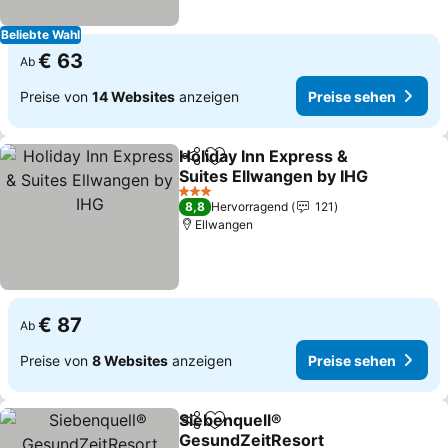
Beliebte Wahl
€ 63
Ab
Preise von
14 Websites
anzeigen
Preise sehen
Holiday Inn Express &
Teilen
Zu Favoriten hinzufügen
Suites Ellwangen by IHG
3 Sterne
8,8
Hervorragend
121
Ellwangen
€ 87
Ab
Preise von
8 Websites
anzeigen
Preise sehen
Siebenquell®
Teilen
Zu Favoriten hinzufügen
GesundZeitResort