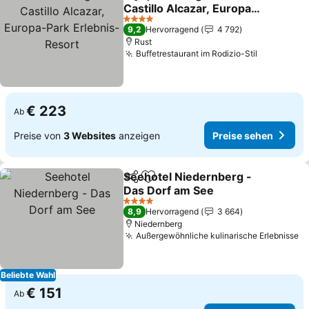
Teilen
Zu Favoriten hinzufügen
Castillo Alcazar, Europa-
Park Erlebnis-Resort
4 Sterne
9,2
Hervorragend
4 792
Rust
Buffetrestaurant im Rodizio-Stil
€ 223
Ab
Preise von
3 Websites
anzeigen
Preise sehen
Seehotel Niedernberg -
Teilen
Zu Favoriten hinzufügen
Das Dorf am See
4 Sterne
8,9
Hervorragend
3 664
Niedernberg
Außergewöhnliche kulinarische Erlebnisse
Beliebte Wahl
€ 151
Ab