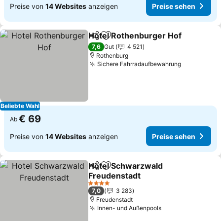
Preise von
14 Websites
anzeigen
Preise sehen
Hotel Rothenburger Hof
Teilen
Zu Favoriten hinzufügen
7,6
Gut
4 521
Rothenburg
Sichere Fahrradaufbewahrung
Beliebte Wahl
€ 69
Ab
Preise von
14 Websites
anzeigen
Preise sehen
Hotel Schwarzwald
Teilen
Zu Favoriten hinzufügen
Freudenstadt
4 Sterne
7,0
3 283
Freudenstadt
Innen- und Außenpools