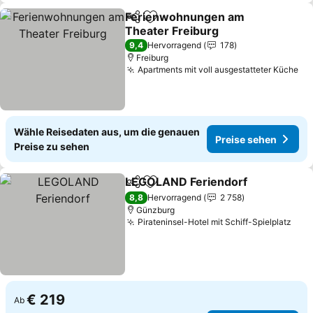
Ferienwohnungen am
Teilen
Zu Favoriten hinzufügen
Theater Freiburg
9,4
Hervorragend
178
Freiburg
Apartments mit voll ausgestatteter Küche
Wähle Reisedaten aus, um die genauen
Preise sehen
Preise zu sehen
LEGOLAND Feriendorf
Teilen
Zu Favoriten hinzufügen
8,8
Hervorragend
2 758
Günzburg
Pirateninsel-Hotel mit Schiff-Spielplatz
€ 219
Ab