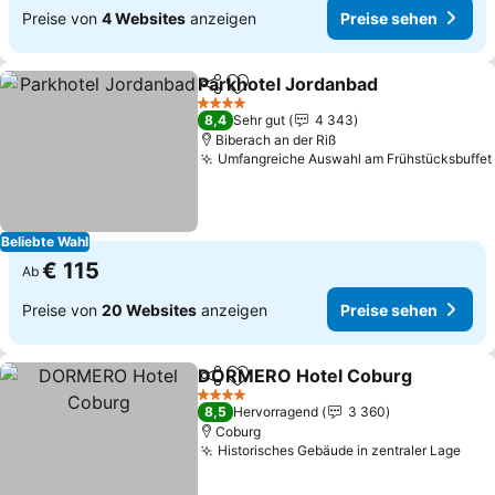
Preise von
4 Websites
anzeigen
Preise sehen
Parkhotel Jordanbad
Teilen
Zu Favoriten hinzufügen
4 Sterne
8,4
Sehr gut
4 343
Biberach an der Riß
Umfangreiche Auswahl am Frühstücksbuffet
Beliebte Wahl
€ 115
Ab
Preise von
20 Websites
anzeigen
Preise sehen
DORMERO Hotel Coburg
Teilen
Zu Favoriten hinzufügen
4 Sterne
8,5
Hervorragend
3 360
Coburg
Historisches Gebäude in zentraler Lage