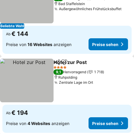
Bad Staffelstein
Außergewöhnliches Frühstücksbuffet
Beliebte Wahl
€ 144
Ab
Preise von
16 Websites
anzeigen
Preise sehen
Hotel zur Post
Teilen
Zu Favoriten hinzufügen
4 Sterne
9,1
Hervorragend
1 718
Ruhpolding
Zentrale Lage im Ort
€ 194
Ab
Preise von
4 Websites
anzeigen
Preise sehen