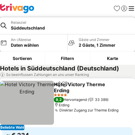
Favoriten
Einlog
Me
Reiseziel
Süddeutschland
An-/Abreise
Gäste und Zimmer
Daten wählen
2 Gäste, 1 Zimmer
Sortieren
Filtern
Karte
Hotels in Süddeutschland (Deutschland)
So beeinflussen Zahlungen an uns unser Ranking
Hotel Victory Therme
Teilen
Zu Favoriten hinzufügen
Erding
4 Sterne
9,2
Hervorragend
33 389
Erding
Direkter Zugang zur Therme Erding
Beliebte Wahl