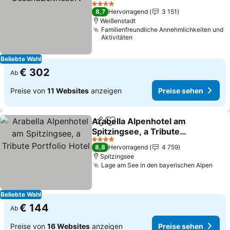
4 Sterne
8,7
Hervorragend
3 151
Weißenstadt
Familienfreundliche Annehmlichkeiten und
Aktivitäten
Beliebte Wahl
€ 302
Ab
Preise von
11 Websites
anzeigen
Preise sehen
Arabella Alpenhotel am
Teilen
Zu Favoriten hinzufügen
Spitzingsee, a Tribute
Portfolio Hotel
4 Sterne
8,8
Hervorragend
4 759
Spitzingsee
Lage am See in den bayerischen Alpen
Beliebte Wahl
€ 144
Ab
Preise von
16 Websites
anzeigen
Preise sehen