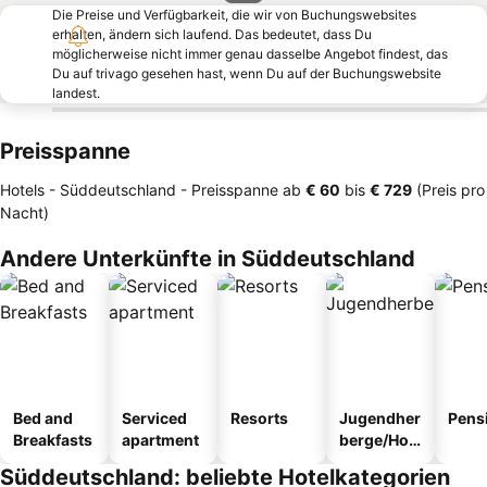
Die Preise und Verfügbarkeit, die wir von Buchungswebsites
erhalten, ändern sich laufend. Das bedeutet, dass Du
möglicherweise nicht immer genau dasselbe Angebot findest, das
Du auf trivago gesehen hast, wenn Du auf der Buchungswebsite
landest.
Preisspanne
Hotels - Süddeutschland -
Preisspanne
ab
‎€ 60
bis
‎€ 729
(Preis pro
Nacht)
Andere Unterkünfte in Süddeutschland
Bed and
Serviced
Resorts
Jugendher
Pens
Breakfasts
apartment
berge/Hos
tel
Süddeutschland: beliebte Hotelkategorien