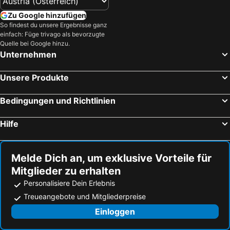
Hotels Kroatische Adriaküste
Hotels Salzburger Land
Zu Google hinzufügen
So findest du unsere Ergebnisse ganz
Hotels Türkei
Hotels Malediven
einfach: Füge trivago als bevorzugte
Hotels Salzkammergut
Hotels Südtirol
Quelle bei Google hinzu.
Unternehmen
Hotels Achensee
Hotels Malta
Unsere Produkte
Bedingungen und Richtlinien
Hilfe
Melde Dich an, um exklusive Vorteile für
Mitglieder zu erhalten
Personalisiere Dein Erlebnis
Treueangebote und Mitgliederpreise
Einloggen