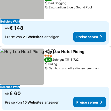
Bad Gögging
Einzigartiger Liquid Sound Pool
Beliebte Wahl
€ 148
Ab
Preise von
21 Websites
anzeigen
Preise sehen
Hey Lou Hotel Piding
Teilen
Zu Favoriten hinzufügen
3 Sterne
8,4
Sehr gut
3 722
Piding
Salzburg und Attraktionen ganz nah
Beliebte Wahl
€ 60
Ab
Preise von
15 Websites
anzeigen
Preise sehen