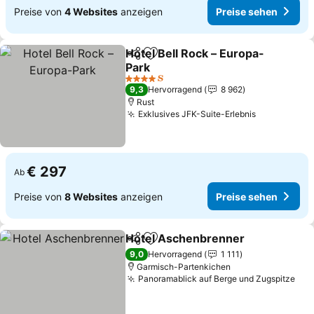
Preise von
4 Websites
anzeigen
Preise sehen
Hotel Bell Rock – Europa-
Teilen
Zu Favoriten hinzufügen
Park
4 Sterne
9,3
Hervorragend
8 962
Rust
Exklusives JFK-Suite-Erlebnis
€ 297
Ab
Preise von
8 Websites
anzeigen
Preise sehen
Hotel Aschenbrenner
Teilen
Zu Favoriten hinzufügen
9,0
Hervorragend
1 111
Garmisch-Partenkichen
Panoramablick auf Berge und Zugspitze