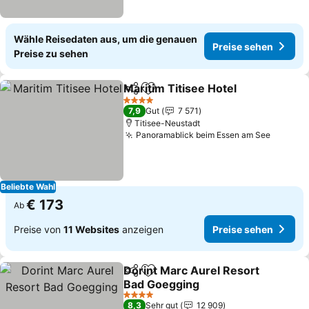
Wähle Reisedaten aus, um die genauen
Preise sehen
Preise zu sehen
Maritim Titisee Hotel
Teilen
Zu Favoriten hinzufügen
4 Sterne
7,9
Gut
7 571
Titisee-Neustadt
Panoramablick beim Essen am See
Beliebte Wahl
€ 173
Ab
Preise von
11 Websites
anzeigen
Preise sehen
Dorint Marc Aurel Resort
Teilen
Zu Favoriten hinzufügen
Bad Goegging
4 Sterne
8,3
Sehr gut
12 909