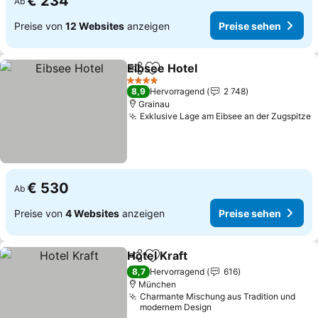
€ 234
Ab
Preise von
12 Websites
anzeigen
Preise sehen
Eibsee Hotel
Teilen
Zu Favoriten hinzufügen
4 Sterne
8,9
Hervorragend
2 748
Grainau
Exklusive Lage am Eibsee an der Zugspitze
€ 530
Ab
Preise von
4 Websites
anzeigen
Preise sehen
Hotel Kraft
Teilen
Zu Favoriten hinzufügen
8,7
Hervorragend
616
München
Charmante Mischung aus Tradition und
modernem Design