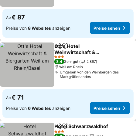
€ 87
Ab
Preise von
8 Websites
anzeigen
Preise sehen
Ott's Hotel
Teilen
Zu Favoriten hinzufügen
Weinwirtschaft &
Biergarten Weil am
3 Sterne
8,4
Sehr gut
2 867
Rhein/Basel
Weil am Rhein
Umgeben von den Weinbergen des
Markgräflerlandes
€ 71
Ab
Preise von
6 Websites
anzeigen
Preise sehen
Hotel Schwarzwaldhof
Teilen
Zu Favoriten hinzufügen
3 Sterne