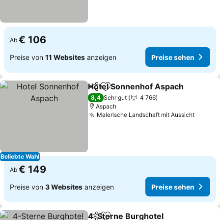
€ 106
Ab
Preise von
11 Websites
anzeigen
Preise sehen
Hotel Sonnenhof Aspach
Teilen
Zu Favoriten hinzufügen
8,4
Sehr gut
4 766
Aspach
Malerische Landschaft mit Aussicht
Beliebte Wahl
€ 149
Ab
Preise von
3 Websites
anzeigen
Preise sehen
4-Sterne Burghotel