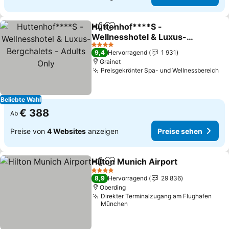
Huttenhof****S -
Teilen
Zu Favoriten hinzufügen
Wellnesshotel & Luxus-
Bergchalets - Adults Only
4 Sterne
9,4
Hervorragend
1 931
Grainet
Preisgekrönter Spa- und Wellnessbereich
Beliebte Wahl
€ 388
Ab
Preise von
4 Websites
anzeigen
Preise sehen
Hilton Munich Airport
Teilen
Zu Favoriten hinzufügen
4 Sterne
8,9
Hervorragend
29 836
Oberding
Direkter Terminalzugang am Flughafen
München