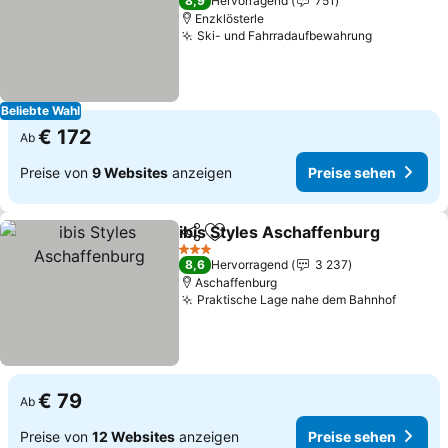
8,9
Hervorragend
751
Enzklösterle
Ski- und Fahrradaufbewahrung
Beliebte Wahl
€ 172
Ab
Preise von
9 Websites
anzeigen
Preise sehen
ibis Styles Aschaffenburg
Teilen
Zu Favoriten hinzufügen
3 Sterne
8,6
Hervorragend
3 237
Aschaffenburg
Praktische Lage nahe dem Bahnhof
€ 79
Ab
Preise von
12 Websites
anzeigen
Preise sehen