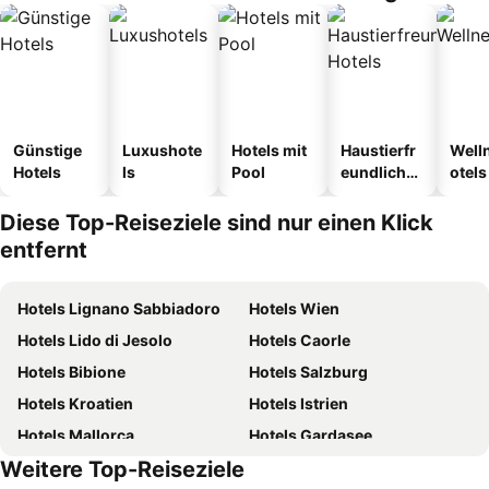
Günstige
Luxushote
Hotels mit
Haustierfr
Well
Hotels
ls
Pool
eundliche
otels
Hotels
Diese Top-Reiseziele sind nur einen Klick
entfernt
Hotels Lignano Sabbiadoro
Hotels Wien
Hotels Lido di Jesolo
Hotels Caorle
Hotels Bibione
Hotels Salzburg
Hotels Kroatien
Hotels Istrien
Hotels Mallorca
Hotels Gardasee
Weitere Top-Reiseziele
Hotels Österreich
Hotels Italien