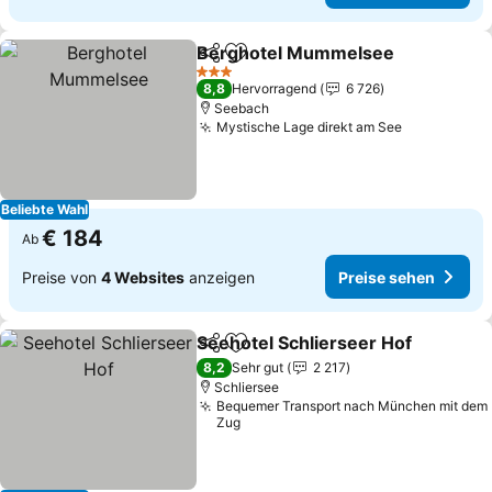
Berghotel Mummelsee
Teilen
Zu Favoriten hinzufügen
3 Sterne
8,8
Hervorragend
6 726
Seebach
Mystische Lage direkt am See
Beliebte Wahl
€ 184
Ab
Preise von
4 Websites
anzeigen
Preise sehen
Seehotel Schlierseer Hof
Teilen
Zu Favoriten hinzufügen
8,2
Sehr gut
2 217
Schliersee
Bequemer Transport nach München mit dem
Zug