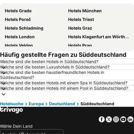
Hotels Grado
Hotels München
Hotels Poreč
Hotels Triest
Hotels Schladming
Hotels Graz
Hotels London
Hotels Klagenfurt am Wörthersee
Hotels Velden
Hotels Prag
Häufig gestellte Fragen zu Süddeutschland
Hotels Barcelona
Hotels Innsbruck
Welche sind die besten Hotels in Süddeutschland?
Hotels Hamburg
Hotels Jesolo
Welche sind die besten Luxushotels in Süddeutschland?
Hotels Venedig
Hotels Rom
Welche sind die besten haustierfreundlichen Hotels in
Süddeutschland?
Hotels Umag
Hotels Rimini
Welche sind die besten Hotels mit einem Spa in Süddeutschland?
Welche sind die besten Hotels mit einem Pool in Süddeutschland?
Hotels Opatija
Hotels Kärnten
Hotels Griechenland
Hotels Kreta
Hotelsuche
Europa
Deutschland
Süddeutschland
Hotels Wörthersee
Hotels Sardinien
Hotels Rhodos
Hotels Wolfgangsee
Facebook
Twitter
Insta
Yo
Hotels Klopeiner See
Hotels Tirol
Wähle Dein Land
Hotels Steiermark
Hotels Kos