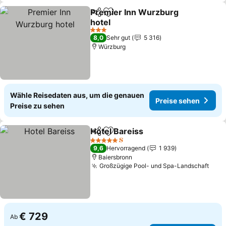
Premier Inn Wurzburg
Teilen
Zu Favoriten hinzufügen
hotel
3 Sterne
8,0
Sehr gut
5 316
Würzburg
Wähle Reisedaten aus, um die genauen
Preise sehen
Preise zu sehen
Hotel Bareiss
Teilen
Zu Favoriten hinzufügen
5 Sterne
9,6
Hervorragend
1 939
Baiersbronn
Großzügige Pool- und Spa-Landschaft
€ 729
Ab