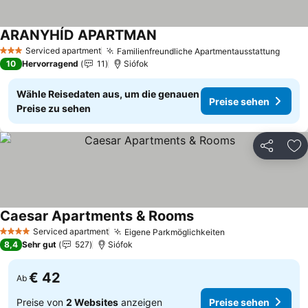
ARANYHÍD APARTMAN
Preise sehen
Serviced apartment
Familienfreundliche Apartmentausstattung
Preis
3 Sterne
10
Hervorragend
11
Siófok
Wähle Reisedaten aus, um die genauen
Preise sehen
Preise zu sehen
Teilen
Zu
Caesar Apartments & Rooms
Preise sehen
Serviced apartment
Eigene Parkmöglichkeiten
Preise sehen
4 Sterne
8,4
Sehr gut
527
Siófok
€ 42
Ab
Preise von
2 Websites
anzeigen
Preise sehen