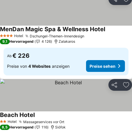
Teilen
Zu
MenDan Magic Spa & Wellness Hotel
Preise sehe
Hotel
Dschungel-Themen-Innendesign
Preise sehen
4 Sterne
9,1
Hervorragend
4 126
Zalakaros
€ 226
Ab
Preise von
4 Websites
anzeigen
Preise sehen
Teilen
Zu
Beach Hotel
Preise sehen
Hotel
Massageservices vor Ort
Preise sehen
2 Sterne
8,5
Hervorragend
116
Siófok