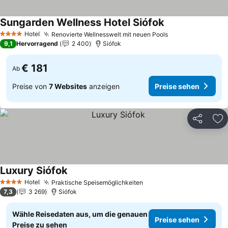
Sungarden Wellness Hotel Siófok
Preise sehen
Hotel
Renovierte Wellnesswelt mit neuen Pools
Preise sehen
4 Sterne
9,1
Hervorragend
2 400
Siófok
€ 181
Ab
Preise von
7 Websites
anzeigen
Preise sehen
Teilen
Zu
Luxury Siófok
Preise sehen
Hotel
Praktische Speisemöglichkeiten
Preise sehen
4 Sterne
7,3
3 269
Siófok
Wähle Reisedaten aus, um die genauen
Preise sehen
Preise zu sehen