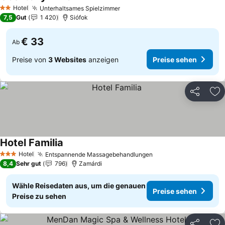
Preise sehen
Hotel
Unterhaltsames Spielzimmer
Preise sehen
2 Sterne
7,5
Gut
1 420
Siófok
€ 33
Ab
Preise von
3 Websites
anzeigen
Preise sehen
Teilen
Zu
Hotel Familia
Preise sehen
Hotel
Entspannende Massagebehandlungen
Preise sehen
3 Sterne
8,4
Sehr gut
796
Zamárdi
Wähle Reisedaten aus, um die genauen
Preise sehen
Preise zu sehen