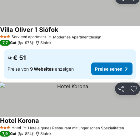
Teilen
Zu
Villa Oliver 1 Siófok
Preise sehen
Serviced apartment
Modernes Apartmentdesign
Preise sehen
3 Sterne
7,7
Gut
973
Siófok
€ 51
Ab
Preise von
9 Websites
anzeigen
Preise sehen
Teilen
Zu
Hotel Korona
Preise sehen
Hotel
Hoteleigenes Restaurant mit ungarischen Spezialitäten
Preise
3 Sterne
7,9
Gut
824
Siófok