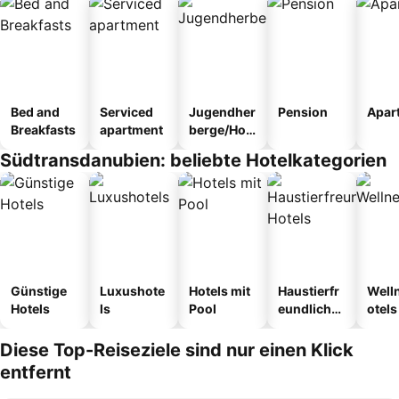
Bed and
Serviced
Jugendher
Pension
Apar
Breakfasts
apartment
berge/Hos
tel
Südtransdanubien: beliebte Hotelkategorien
Günstige
Luxushote
Hotels mit
Haustierfr
Well
Hotels
ls
Pool
eundliche
otels
Hotels
Diese Top-Reiseziele sind nur einen Klick
entfernt