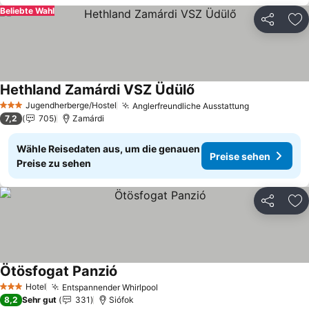
Beliebte Wahl
Teilen
Zu
Hethland Zamárdi VSZ Üdülő
Preise sehen
Jugendherberge/Hostel
Anglerfreundliche Ausstattung
Preise sehe
3 Sterne
7,2
705
Zamárdi
Wähle Reisedaten aus, um die genauen
Preise sehen
Preise zu sehen
Teilen
Zu
Ötösfogat Panzió
Preise sehen
Hotel
Entspannender Whirlpool
Preise sehen
3 Sterne
8,2
Sehr gut
331
Siófok