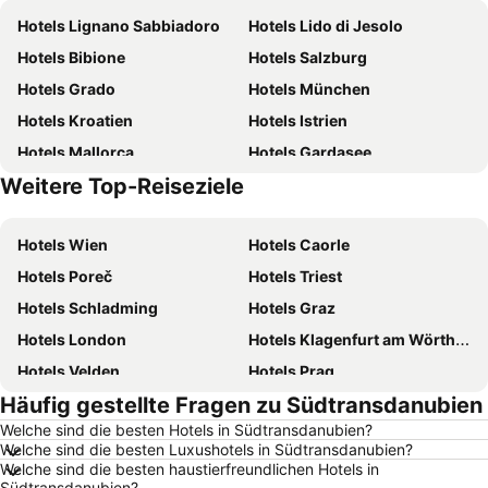
Hotels Lignano Sabbiadoro
Hotels Lido di Jesolo
Hotels Bibione
Hotels Salzburg
Hotels Grado
Hotels München
Hotels Kroatien
Hotels Istrien
Hotels Mallorca
Hotels Gardasee
Weitere Top-Reiseziele
Hotels Österreich
Hotels Kärnten
Hotels Wien
Hotels Caorle
Hotels Poreč
Hotels Triest
Hotels Schladming
Hotels Graz
Hotels London
Hotels Klagenfurt am Wörthersee
Hotels Velden
Hotels Prag
Häufig gestellte Fragen zu Südtransdanubien
Hotels Barcelona
Hotels Innsbruck
Welche sind die besten Hotels in Südtransdanubien?
Hotels Hamburg
Hotels Jesolo
Welche sind die besten Luxushotels in Südtransdanubien?
Hotels Venedig
Hotels Rom
Welche sind die besten haustierfreundlichen Hotels in
Südtransdanubien?