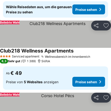
Wähle Reisedaten aus, um die genauen
Preise sehen
Preise zu sehen
Beliebte Wahl
Teilen
Zu
Club218 Wellness Apartments
Preise sehen
Serviced apartment
Wellnessbereich im Innenbereich
Preise seh
4 Sterne
8,3
Sehr gut
1 389
Siófok
€ 49
Ab
Preise von
5 Websites
anzeigen
Preise sehen
Beliebte Wahl
Teilen
Zu