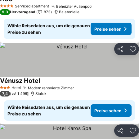
Preise sehen
Serviced apartment
Beheizter Außenpool
Preise sehen
4 Sterne
9,3
Hervorragend
873
Balatonlelle
Wähle Reisedaten aus, um die genauen
Preise sehen
Preise zu sehen
Teilen
Zu
Vénusz Hotel
Preise sehen
Hotel
Modern renovierte Zimmer
Preise sehen
3 Sterne
7,4
1 496
Siófok
Wähle Reisedaten aus, um die genauen
Preise sehen
Preise zu sehen
Teilen
Zu