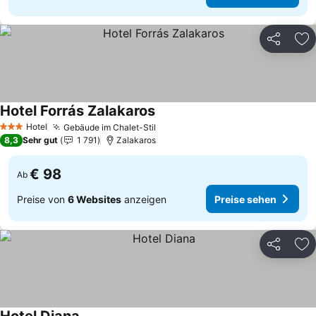
Teilen
Zu
Hotel Forrás Zalakaros
Preise sehen
Hotel
Gebäude im Chalet-Stil
Preise sehen
3 Sterne
8,3
Sehr gut
1 791
Zalakaros
€ 98
Ab
Preise von
6 Websites
anzeigen
Preise sehen
Teilen
Zu