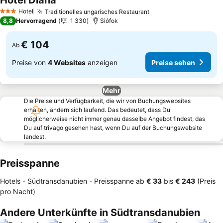
Hotel Diana
Preise sehen
Hotel
Traditionelles ungarisches Restaurant
Preise sehen
3 Sterne
8,8
Hervorragend
1 330
Siófok
€ 104
Ab
Preise von
4 Websites
anzeigen
Preise sehen
Mehr
Die Preise und Verfügbarkeit, die wir von Buchungswebsites
erhalten, ändern sich laufend. Das bedeutet, dass Du
möglicherweise nicht immer genau dasselbe Angebot findest, das
Du auf trivago gesehen hast, wenn Du auf der Buchungswebsite
landest.
Preisspanne
Hotels - Südtransdanubien -
Preisspanne
ab
‎€ 33
bis
‎€ 243
(Preis
pro Nacht)
Andere Unterkünfte in Südtransdanubien