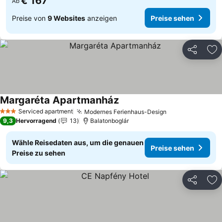
€ 167
Ab
Preise von
9 Websites
anzeigen
Preise sehen
Teilen
Zu
Margaréta Apartmanház
Preise sehen
Serviced apartment
Modernes Ferienhaus-Design
Preise sehen
3 Sterne
9,3
Hervorragend
13
Balatonboglár
Wähle Reisedaten aus, um die genauen
Preise sehen
Preise zu sehen
Teilen
Zu