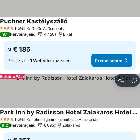
Puchner Kastélyszálló
Preise sehen
Hotel
Große Außenpools
Preise sehen
4 Sterne
9,1
Hervorragend
4 420
Bikal
€ 186
Ab
Preise von
1 Website
anzeigen
Preise sehen
Beliebte Wahl
Teilen
Zu
Park Inn by Radisson Hotel Zalakaros Hotel & Spa
Preise sehen
Hotel
Lebendige und gemütliche Atmosphäre
Preise sehen
4 Sterne
9,2
Hervorragend
8 095
Zalakaros