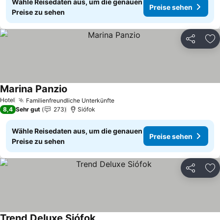
Wähle Reisedaten aus, um die genauen
Preise sehen
Preise zu sehen
Teilen
Zu
Marina Panzio
Preise sehen
Hotel
Familienfreundliche Unterkünfte
Preise sehen
8,4
Sehr gut
273
Siófok
Wähle Reisedaten aus, um die genauen
Preise sehen
Preise zu sehen
Teilen
Zu
Trend Deluxe Siófok