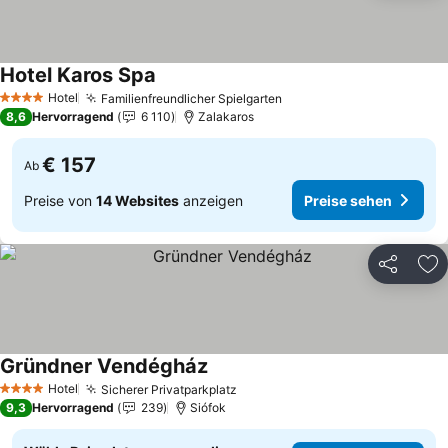
Hotel Karos Spa
Preise sehen
Hotel
Familienfreundlicher Spielgarten
Preise sehen
4 Sterne
8,6
Hervorragend
6 110
Zalakaros
€ 157
Ab
Preise von
14 Websites
anzeigen
Preise sehen
Teilen
Zu
Gründner Vendégház
Preise sehen
Hotel
Sicherer Privatparkplatz
Preise sehen
4 Sterne
9,3
Hervorragend
239
Siófok