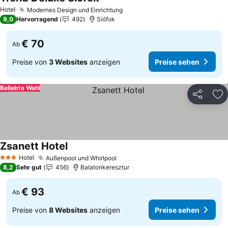
Preise sehen
Hotel
Modernes Design und Einrichtung
Preise sehen
9,0
Hervorragend
492
Siófok
€ 70
Ab
Preise von
3 Websites
anzeigen
Preise sehen
Beliebte Wahl
Teilen
Zu
Zsanett Hotel
Preise sehen
Hotel
Außenpool und Whirlpool
Preise sehen
3 Sterne
8,2
Sehr gut
456
Balatonkeresztur
€ 93
Ab
Preise von
8 Websites
anzeigen
Preise sehen