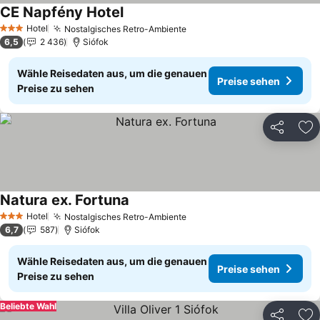
CE Napfény Hotel
Preise sehen
Hotel
Nostalgisches Retro-Ambiente
Preise sehen
3 Sterne
6,5
2 436
Siófok
Wähle Reisedaten aus, um die genauen
Preise sehen
Preise zu sehen
Teilen
Zu
Natura ex. Fortuna
Preise sehen
Hotel
Nostalgisches Retro-Ambiente
Preise sehen
3 Sterne
6,7
587
Siófok
Wähle Reisedaten aus, um die genauen
Preise sehen
Preise zu sehen
Beliebte Wahl