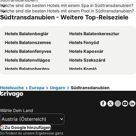
Hotels Umag
Hotels Rimini
Welche sind die besten Hotels mit einem Spa in Südtransdanubien?
Welche sind die besten Hotels mit einem Pool in Südtransdanubien?
Hotels Opatija
Hotels Italien
Südtransdanubien - Weitere Top-Reiseziele
Hotels Griechenland
Hotels Kreta
Hotels Wörthersee
Hotels Sardinien
Hotels Balatonboglár
Hotels Balatonkeresztur
Hotels Rhodos
Hotels Wolfgangsee
Hotels Balatonszemes
Hotels Fonyód
Hotels Klopeiner See
Hotels Tirol
Hotels Balatonfenyves
Hotels Kaposvár
Hotels Steiermark
Hotels Kos
Hotels Balatonvilágos
Hotels Szekszárd
Hotels Kroatische Adriaküste
Hotels Salzburger Land
Hotels Balatonberény
Hotels Komló
Hotels Türkei
Hotels Malediven
Hotels Dombóvár
Hotels Siklós
Hotels Salzkammergut
Hotels Südtirol
Hotels Mohács
Hotels Bikal
Hotelsuche
Europa
Ungarn
Südtransdanubien
Hotels Achensee
Hotels Malta
Hotels Igal
Hotels Fadd-Dombori
Facebook
Twitter
Insta
Yo
Hotels Villány
Hotels Bonyhád
Wähle Dein Land
Hotels Szigetvár
Hotels Barcs
Hotels Bóly
Hotels Simontornya
Zu Google hinzufügen
Hotels Dunaszekcső
Hotels Gyékényes
So findest du unsere Ergebnisse ganz