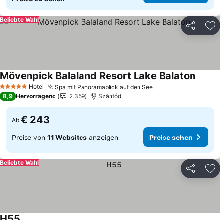
Beliebte Wahl
Teilen
Zu
Mövenpick Balaland Resort Lake Balaton
Preise
Hotel
Spa mit Panoramablick auf den See
Preise sehen
5 Sterne
8,9
Hervorragend
2 359
Szántód
€ 243
Ab
Preise von
11 Websites
anzeigen
Preise sehen
Beliebte Wahl
Teilen
Zu
H55