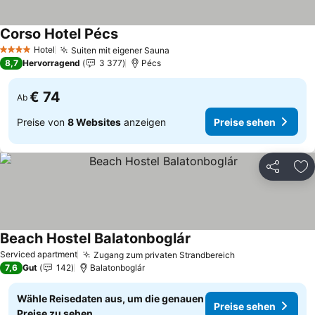
Corso Hotel Pécs
Preise sehen
Hotel
Suiten mit eigener Sauna
Preise sehen
4 Sterne
8,7
Hervorragend
3 377
Pécs
€ 74
Ab
Preise von
8 Websites
anzeigen
Preise sehen
Teilen
Zu
Beach Hostel Balatonboglár
Preise sehen
Serviced apartment
Zugang zum privaten Strandbereich
Preise sehen
7,6
Gut
142
Balatonboglár
Wähle Reisedaten aus, um die genauen
Preise sehen
Preise zu sehen