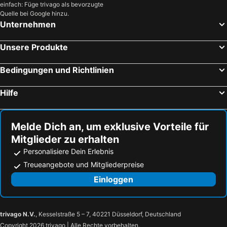
einfach: Füge trivago als bevorzugte
Hotels Balatonendred
Hotels Bükkösd
Quelle bei Google hinzu.
Hotels Sásd
Hotels Garabonc
Unternehmen
Hotels Orfű
Hotels Paks
Unsere Produkte
Hotels Lábod
Hotels Kaposmérő
Hotels Tolna
Hotels Kisharsány
Bedingungen und Richtlinien
Hotels Nagymányok
Hotels Bonnya
Hilfe
Melde Dich an, um exklusive Vorteile für
Mitglieder zu erhalten
Personalisiere Dein Erlebnis
Treueangebote und Mitgliederpreise
Einloggen
trivago N.V.
, Kesselstraße 5 – 7, 40221 Düsseldorf, Deutschland
Copyright 2026 trivago | Alle Rechte vorbehalten.