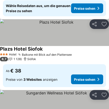
Wähle Reisedaten aus, um die genauen
Preise sehen
Preise zu sehen
Teilen
Zu
Plazs Hotel Siofok
Preise sehen
Hotel
Balkone mit Blick auf den Plattensee
Preise sehen
3 Sterne
6,7
1 128
Siófok
€ 38
Ab
Preise von
3 Websites
anzeigen
Preise sehen
Teilen
Zu