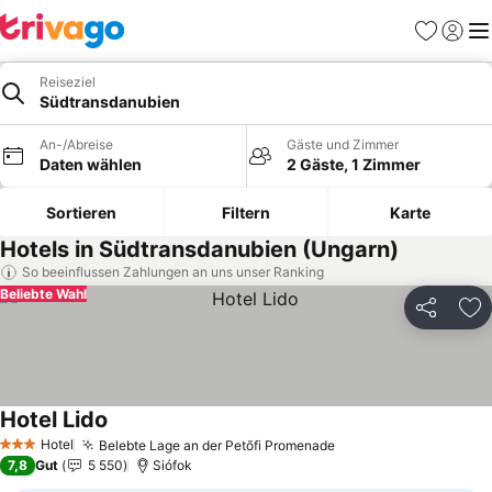
Favoriten
Einlog
Me
Reiseziel
Südtransdanubien
An-/Abreise
Gäste und Zimmer
Daten wählen
2 Gäste, 1 Zimmer
Sortieren
Filtern
Karte
Hotels in Südtransdanubien (Ungarn)
So beeinflussen Zahlungen an uns unser Ranking
Beliebte Wahl
Teilen
Zu
Hotel Lido
Preise sehen
Hotel
Belebte Lage an der Petőfi Promenade
Preise sehen
3 Sterne
7,8
Gut
5 550
Siófok