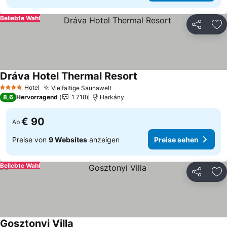
Beliebte Wahl
Teilen
Zu
Dráva Hotel Thermal Resort
Preise sehen
Hotel
Vielfältige Saunawelt
Preise sehen
4 Sterne
8,6
Hervorragend
1 718
Harkány
€ 90
Ab
Preise von
9 Websites
anzeigen
Preise sehen
Beliebte Wahl
Teilen
Zu
Gosztonyi Villa