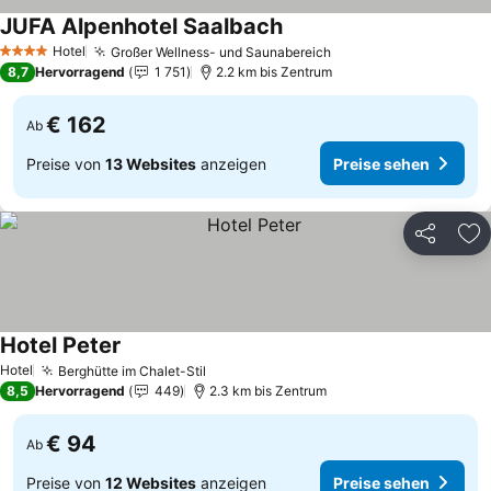
JUFA Alpenhotel Saalbach
Hotel
Großer Wellness- und Saunabereich
4 Sterne
8,7
Hervorragend
1 751
2.2 km bis Zentrum
€ 162
Ab
Preise von
13 Websites
anzeigen
Preise sehen
Teilen
Zu
Hotel Peter
Hotel
Berghütte im Chalet-Stil
8,5
Hervorragend
449
2.3 km bis Zentrum
€ 94
Ab
Preise von
12 Websites
anzeigen
Preise sehen