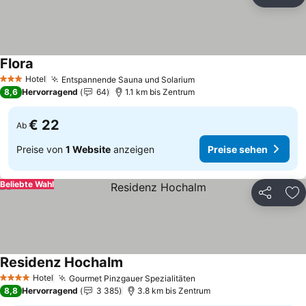
Teilen
Zu
Flora
Hotel
Entspannende Sauna und Solarium
3 Sterne
8,6
Hervorragend
64
1.1 km bis Zentrum
€ 22
Ab
Preise von
1 Website
anzeigen
Preise sehen
Beliebte Wahl
Teilen
Zu
Residenz Hochalm
Hotel
Gourmet Pinzgauer Spezialitäten
4 Sterne
8,8
Hervorragend
3 385
3.8 km bis Zentrum