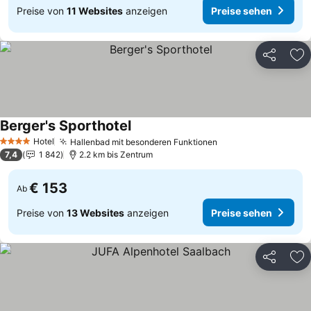
Preise von
11 Websites
anzeigen
Preise sehen
Teilen
Zu
Berger's Sporthotel
Hotel
Hallenbad mit besonderen Funktionen
4 Sterne
7,4
1 842
2.2 km bis Zentrum
€ 153
Ab
Preise von
13 Websites
anzeigen
Preise sehen
Teilen
Zu