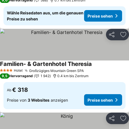
9,0
Hervorragend
588
0.7 km bis Zentrum
Wähle Reisedaten aus, um die genauen
Preise sehen
Preise zu sehen
Teilen
Zu
Familien- & Gartenhotel Theresia
Hotel
Großzügiges Mountain Green SPA
4 Sterne
9,5
Hervorragend
1 942
0.4 km bis Zentrum
€ 318
Ab
Preise von
3 Websites
anzeigen
Preise sehen
Teilen
Zu