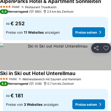
AlpenParks Hotel & Apartment Sonnleiten
Hotel
Restaurant Troadkastn
4 Sterne
9,0
Hervorragend
660
2.5 km bis Zentrum
€ 252
Ab
Preise von
11 Websites
anzeigen
Preise sehen
Teilen
Zu
Ski in Ski out Hotel Unterellmau
Hotel
Wellnessbereich mit Saunen und Hammam
3 Sterne
8,8
Hervorragend
438
0.7 km bis Zentrum
€ 181
Ab
Preise von
3 Websites
anzeigen
Preise sehen