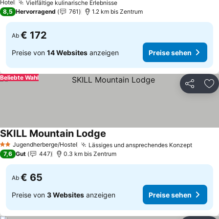
Hotel
Vielfältige kulinarische Erlebnisse
8,5
Hervorragend
761
1.2 km bis Zentrum
€ 172
Ab
Preise von
14 Websites
anzeigen
Preise sehen
Beliebte Wahl
Teilen
Zu
SKILL Mountain Lodge
Jugendherberge/Hostel
Lässiges und ansprechendes Konzept
2 Sterne
7,6
Gut
447
0.3 km bis Zentrum
€ 65
Ab
Preise von
3 Websites
anzeigen
Preise sehen