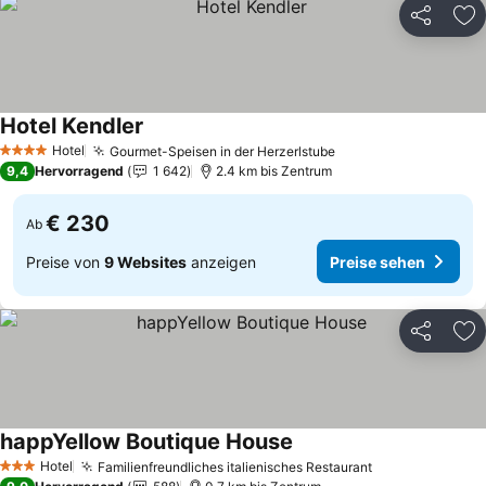
Teilen
Zu
Hotel Kendler
Hotel
Gourmet-Speisen in der Herzerlstube
4 Sterne
9,4
Hervorragend
1 642
2.4 km bis Zentrum
€ 230
Ab
Preise von
9 Websites
anzeigen
Preise sehen
Teilen
Zu
happYellow Boutique House
Hotel
Familienfreundliches italienisches Restaurant
3 Sterne