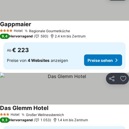
Gappmaier
Hotel
Regionale Gourmetküche
4 Sterne
9,4
Hervorragend
593
2.4 km bis Zentrum
€ 223
Ab
Preise von
4 Websites
anzeigen
Preise sehen
Teilen
Zu
Das Glemm Hotel
Hotel
Großer Wellnessbereich
3 Sterne
9,3
Hervorragend
1 053
1.4 km bis Zentrum