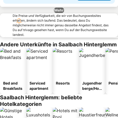
Mehr
Die Preise und Verfügbarkeit, die wir von Buchungswebsites
erhalten, ändern sich laufend. Das bedeutet, dass Du
möglicherweise nicht immer genau dasselbe Angebot findest, das
Du auf trivago gesehen hast, wenn Du auf der Buchungswebsite
landest.
Andere Unterkünfte in Saalbach Hinterglemm
Bed and
Serviced
Resorts
Jugendher
Pens
Breakfasts
apartment
berge/Hos
tel
Saalbach Hinterglemm: beliebte
Hotelkategorien