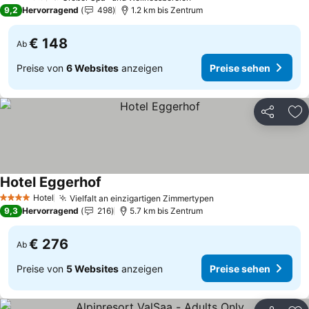
3 Sterne
9,2
Hervorragend
498
1.2 km bis Zentrum
€ 148
Ab
Preise von
6 Websites
anzeigen
Preise sehen
Teilen
Zu
Hotel Eggerhof
Hotel
Vielfalt an einzigartigen Zimmertypen
4 Sterne
9,3
Hervorragend
216
5.7 km bis Zentrum
€ 276
Ab
Preise von
5 Websites
anzeigen
Preise sehen