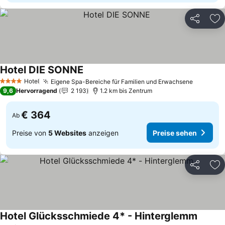
Teilen
Zu
Hotel DIE SONNE
Hotel
Eigene Spa-Bereiche für Familien und Erwachsene
4 Sterne
9,6
Hervorragend
2 193
1.2 km bis Zentrum
€ 364
Ab
Preise von
5 Websites
anzeigen
Preise sehen
Teilen
Zu
Hotel Glücksschmiede 4* - Hinterglemm