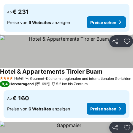
€ 231
Ab
Preise von
9 Websites
anzeigen
Preise sehen
Teilen
Zu
Hotel & Appartements Tiroler Buam
Hotel
Gourmet-Küche mit regionalen und internationalen Gerichten
4 Sterne
9,4
Hervorragend
692
5.2 km bis Zentrum
€ 160
Ab
Preise von
6 Websites
anzeigen
Preise sehen
Teilen
Zu