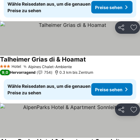
Wähle Reisedaten aus, um die genauen
Preise sehen
Preise zu sehen
Teilen
Zu
Talheimer Grias di & Hoamat
Hotel
Alpines Chalet-Ambiente
3 Sterne
9,0
Hervorragend
754
0.3 km bis Zentrum
Wähle Reisedaten aus, um die genauen
Preise sehen
Preise zu sehen
Teilen
Zu