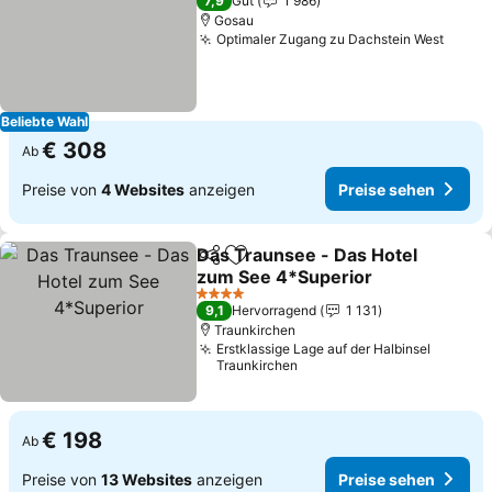
7,9
Gut
1 986
Gosau
Optimaler Zugang zu Dachstein West
Preis
Beliebte Wahl
€ 308
Ab
Preise von
4 Websites
anzeigen
Preise sehen
Das Traunsee - Das Hotel
Teilen
Zu Favoriten hinzufügen
zum See 4*Superior
Preise sehen
4 Sterne
9,1
Hervorragend
1 131
Traunkirchen
Erstklassige Lage auf der Halbinsel
Traunkirchen
€ 198
Ab
Preise von
13 Websites
anzeigen
Preise sehen