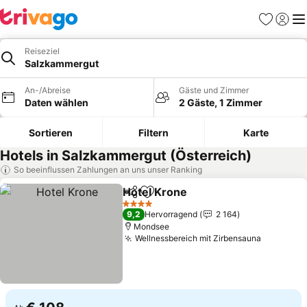
Favoriten
Einlog
Me
Reiseziel
Salzkammergut
An-/Abreise
Gäste und Zimmer
Daten wählen
2 Gäste, 1 Zimmer
Sortieren
Filtern
Karte
Hotels in Salzkammergut (Österreich)
So beeinflussen Zahlungen an uns unser Ranking
Hotel Krone
Teilen
Zu Favoriten hinzufügen
Preise sehen
4 Sterne
9,2
Hervorragend
2 164
Mondsee
Wellnessbereich mit Zirbensauna
Preise s