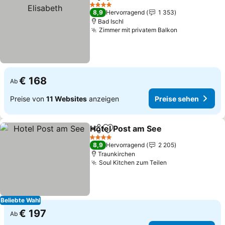
Teilen
Zu Favoriten hinzufügen
Prei
4 Sterne
8,9
Hervorragend
1 353
Bad Ischl
Zimmer mit privatem Balkon
Preise sehen
€ 168
Ab
Preise von
11 Websites
anzeigen
Preise sehen
Hotel Post am See
Teilen
Zu Favoriten hinzufügen
Preise 
4 Sterne
8,9
Hervorragend
2 205
Traunkirchen
Soul Kitchen zum Teilen
Preise sehen
Beliebte Wahl
€ 197
Ab