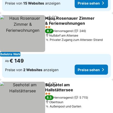
Preise von
15 Websites
anzeigen
Preise sehen
Haus Rosenauer Zimmer
Teilen
Zu Favoriten hinzufügen
& Ferienwohnungen
Preise sehen
2 Sterne
8,7
Hervorragend
246
Nußdorf am Attersee
Privater Zugang zum Attersee-Strand
Preis
Beliebte Wahl
€ 149
Ab
Preise von
2 Websites
anzeigen
Preise sehen
Seehotel am
Teilen
Zu Favoriten hinzufügen
Hallstättersee
Preise sehen
2 Sterne
8,5
Hervorragend
5 715
Obertraun
Außenpool und Garten
Preise sehen