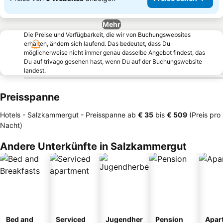
Mehr
Die Preise und Verfügbarkeit, die wir von Buchungswebsites
erhalten, ändern sich laufend. Das bedeutet, dass Du
möglicherweise nicht immer genau dasselbe Angebot findest, das
Du auf trivago gesehen hast, wenn Du auf der Buchungswebsite
landest.
Preisspanne
Hotels - Salzkammergut -
Preisspanne
ab
‎€ 35
bis
‎€ 509
(Preis pro
Nacht)
Andere Unterkünfte in Salzkammergut
Bed and
Serviced
Jugendher
Pension
Apar