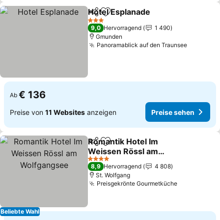
Hotel Esplanade
Teilen
Zu Favoriten hinzufügen
Preise se
3 Sterne
9,0
Hervorragend
1 490
Gmunden
Panoramablick auf den Traunsee
Preise s
€ 136
Ab
Preise von
11 Websites
anzeigen
Preise sehen
Romantik Hotel Im
Teilen
Zu Favoriten hinzufügen
Weissen Rössl am
Wolfgangsee
Preise sehen
4 Sterne
8,9
Hervorragend
4 808
St. Wolfgang
Preisgekrönte Gourmetküche
Preise sehe
Beliebte Wahl