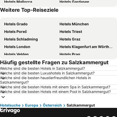
Hotels Mallorca
Hotels Gardasee
Weitere Top-Reiseziele
Hotels Österreich
Hotels Kärnten
Hotels Grado
Hotels München
Hotels Poreč
Hotels Triest
Hotels Schladming
Hotels Graz
Hotels London
Hotels Klagenfurt am Wörthersee
Hotels Velden
Hotels Prag
Häufig gestellte Fragen zu Salzkammergut
Hotels Barcelona
Hotels Innsbruck
Welche sind die besten Hotels in Salzkammergut?
Hotels Hamburg
Hotels Jesolo
Welche sind die besten Luxushotels in Salzkammergut?
Hotels Venedig
Hotels Rom
Welche sind die besten haustierfreundlichen Hotels in
Salzkammergut?
Hotels Umag
Hotels Rimini
Welche sind die besten Hotels mit einem Spa in Salzkammergut?
Welche sind die besten Hotels mit einem Pool in Salzkammergut?
Hotels Opatija
Hotels Italien
Hotels Griechenland
Hotels Kreta
Hotelsuche
Europa
Österreich
Salzkammergut
Hotels Wörthersee
Hotels Sardinien
Hotels Rhodos
Hotels Wolfgangsee