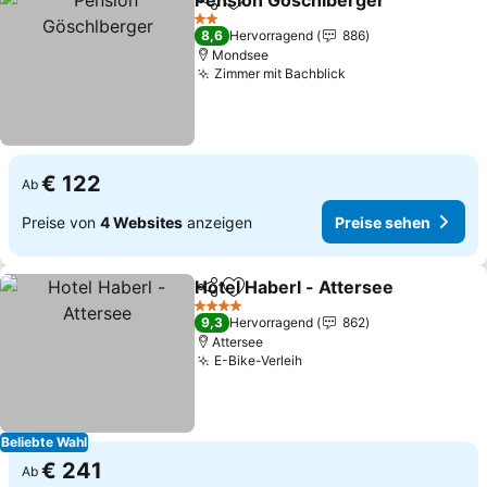
Pension Göschlberger
Teilen
Zu Favoriten hinzufügen
Pre
2 Sterne
8,6
Hervorragend
886
Mondsee
Zimmer mit Bachblick
Preise sehen
€ 122
Ab
Preise von
4 Websites
anzeigen
Preise sehen
Hotel Haberl - Attersee
Teilen
Zu Favoriten hinzufügen
Pr
4 Sterne
9,3
Hervorragend
862
Attersee
E-Bike-Verleih
Preise sehen
Beliebte Wahl
€ 241
Ab