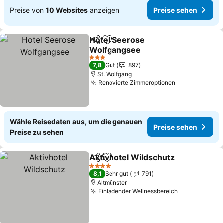
Preise von
10 Websites
anzeigen
Preise sehen
Hotel Seerose
Teilen
Zu Favoriten hinzufügen
Wolfgangsee
Preise sehen
3 Sterne
7,8
Gut
897
St. Wolfgang
Renovierte Zimmeroptionen
Preise sehen
Wähle Reisedaten aus, um die genauen
Preise sehen
Preise zu sehen
Aktivhotel Wildschutz
Teilen
Zu Favoriten hinzufügen
Prei
4 Sterne
8,1
Sehr gut
791
Altmünster
Einladender Wellnessbereich
Preise sehe