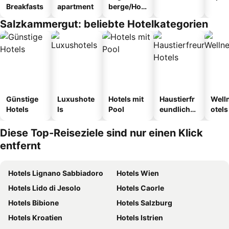
Breakfasts
apartment
berge/Hos
tel
Salzkammergut: beliebte Hotelkategorien
Günstige
Luxushote
Hotels mit
Haustierfr
Well
Hotels
ls
Pool
eundliche
otels
Hotels
Diese Top-Reiseziele sind nur einen Klick
entfernt
Hotels Lignano Sabbiadoro
Hotels Wien
Hotels Lido di Jesolo
Hotels Caorle
Hotels Bibione
Hotels Salzburg
Hotels Kroatien
Hotels Istrien