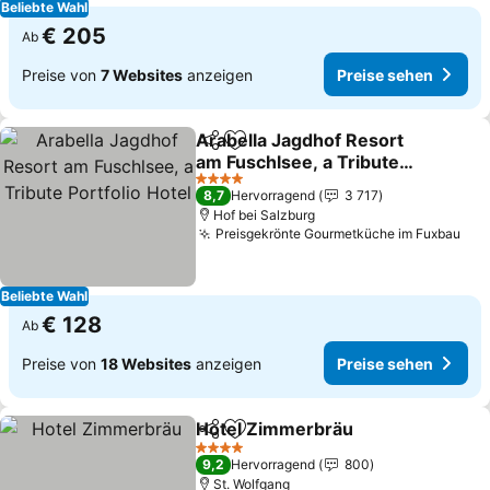
Beliebte Wahl
€ 205
Ab
Preise von
7 Websites
anzeigen
Preise sehen
Arabella Jagdhof Resort
Teilen
Zu Favoriten hinzufügen
am Fuschlsee, a Tribute
Portfolio Hotel
Preise sehen
4 Sterne
8,7
Hervorragend
3 717
Hof bei Salzburg
Preisgekrönte Gourmetküche im Fuxbau
Pre
Beliebte Wahl
€ 128
Ab
Preise von
18 Websites
anzeigen
Preise sehen
Hotel Zimmerbräu
Teilen
Zu Favoriten hinzufügen
Preise 
4 Sterne
9,2
Hervorragend
800
St. Wolfgang