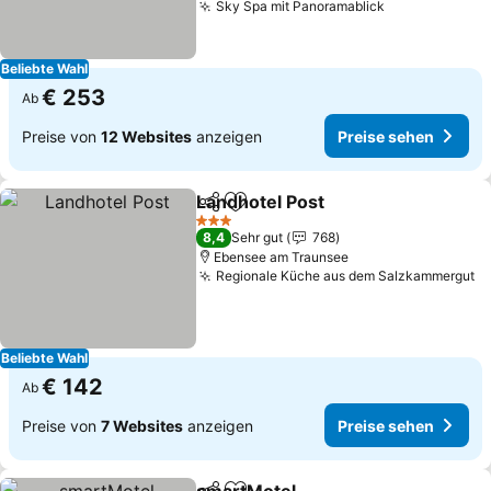
Sky Spa mit Panoramablick
Preise sehen
Beliebte Wahl
€ 253
Ab
Preise von
12 Websites
anzeigen
Preise sehen
Landhotel Post
Teilen
Zu Favoriten hinzufügen
Preise sehe
3 Sterne
8,4
Sehr gut
768
Ebensee am Traunsee
Regionale Küche aus dem Salzkammergut
P
Beliebte Wahl
€ 142
Ab
Preise von
7 Websites
anzeigen
Preise sehen