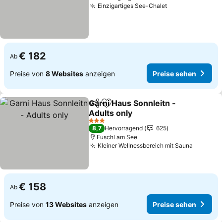
Einzigartiges See-Chalet
Preise sehen
€ 182
Ab
Preise von
8 Websites
anzeigen
Preise sehen
Garni Haus Sonnleitn -
Teilen
Zu Favoriten hinzufügen
Adults only
Preise sehen
3 Sterne
8,7
Hervorragend
625
Fuschl am See
Kleiner Wellnessbereich mit Sauna
Preise 
€ 158
Ab
Preise von
13 Websites
anzeigen
Preise sehen