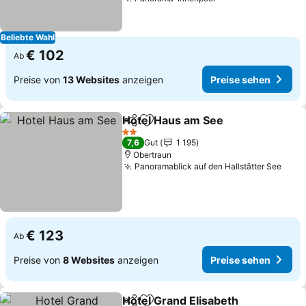
Preise sehen
Beliebte Wahl
€ 102
Ab
Preise von
13 Websites
anzeigen
Preise sehen
Hotel Haus am See
Teilen
Zu Favoriten hinzufügen
Preise 
2 Sterne
7,6
Gut
1 195
Obertraun
Panoramablick auf den Hallstätter See
Prei
€ 123
Ab
Preise von
8 Websites
anzeigen
Preise sehen
Hotel Grand Elisabeth