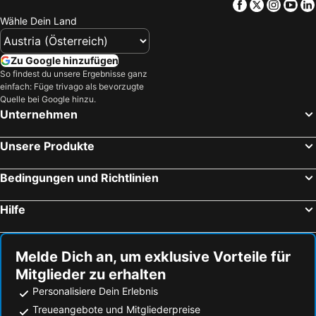
Facebook
Twitter
Insta
Yo
Hotels Klopeiner See
Hotels Tirol
Wähle Dein Land
Hotels Steiermark
Hotels Kos
Hotels Kroatische Adriaküste
Hotels Salzburger Land
Zu Google hinzufügen
So findest du unsere Ergebnisse ganz
Hotels Türkei
Hotels Malediven
einfach: Füge trivago als bevorzugte
Hotels Salzkammergut
Hotels Südtirol
Quelle bei Google hinzu.
Unternehmen
Hotels Achensee
Hotels Malta
Unsere Produkte
Bedingungen und Richtlinien
Hilfe
Melde Dich an, um exklusive Vorteile für
Mitglieder zu erhalten
Personalisiere Dein Erlebnis
Treueangebote und Mitgliederpreise