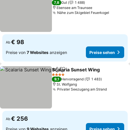
3 Sterne
7,8
Gut
1 488
Ebensee am Traunsee
Nähe zum Skigebiet Feuerkogel
Preise se
€ 98
Ab
Preise von
7 Websites
anzeigen
Preise sehen
Scalaria Sunset Wing
Teilen
Zu Favoriten hinzufügen
Preis
4 Sterne
9,1
Hervorragend
1 483
St. Wolfgang
Privater Seezugang am Strand
Preise seh
€ 256
Ab
Preise von
9 Websites
anzeigen
Preise sehen