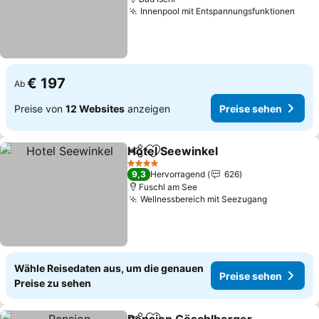
Innenpool mit Entspannungsfunktionen
Prei
€ 197
Ab
Preise von
12 Websites
anzeigen
Preise sehen
Hotel Seewinkel
Teilen
Zu Favoriten hinzufügen
Preise se
4 Sterne
9,3
Hervorragend
626
Fuschl am See
Wellnessbereich mit Seezugang
Preise se
Wähle Reisedaten aus, um die genauen
Preise sehen
Preise zu sehen