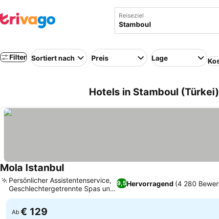
Reiseziel
Filter
Sortiert nach
Preis
Lage
Kos
Hotels in Stamboul (Türkei)
Mola Istanbul
Persönlicher Assistentenservice,
Hervorragend
(4 280 Bewer
9,5
Geschlechtergetrennte Spas und
Pools
€ 129
Ab