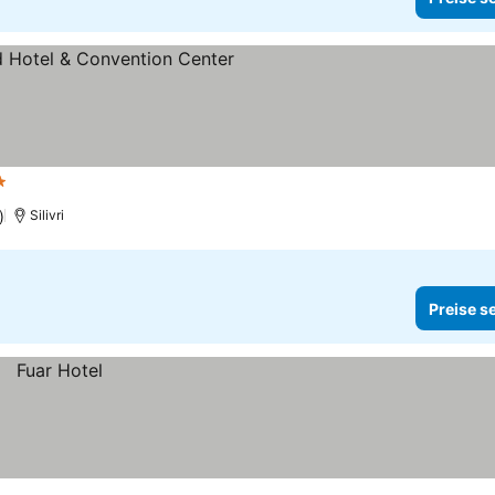
ne
)
Silivri
Preise s