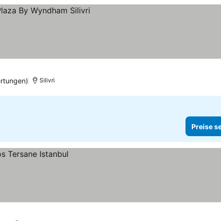
rtungen)
Silivri
Preise s