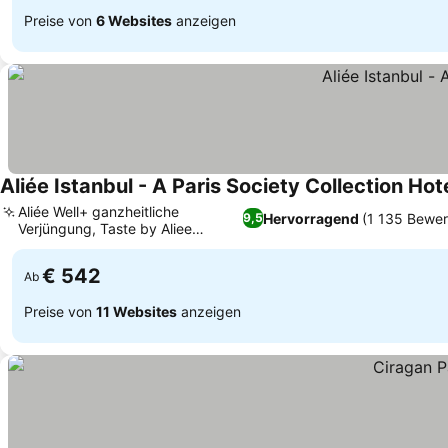
Preise von
6 Websites
anzeigen
Aliée Istanbul - A Paris Society Collection Hot
Aliée Well+ ganzheitliche
Hervorragend
(1 135 Bewe
9,5
Verjüngung, Taste by Aliee
Gourmet-Restaurant
€ 542
Ab
Preise von
11 Websites
anzeigen