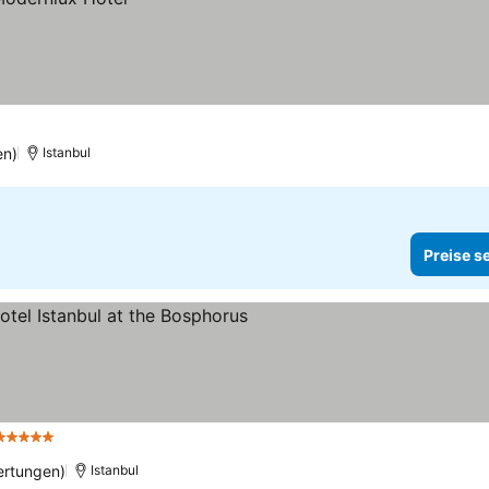
en)
Istanbul
Preise s
5 Sterne
ertungen)
Istanbul