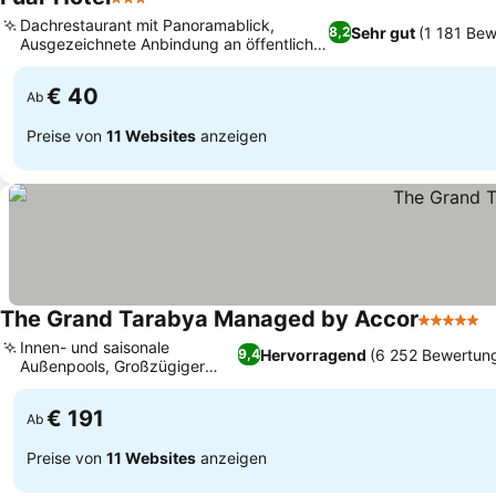
3 Sterne
Dachrestaurant mit Panoramablick,
Sehr gut
(1 181 Be
8,2
Ausgezeichnete Anbindung an öffentliche
Verkehrsmittel
€ 40
Ab
Preise von
11 Websites
anzeigen
The Grand Tarabya Managed by Accor
5 Sterne
Innen- und saisonale
Hervorragend
(6 252 Bewertun
9,4
Außenpools, Großzügiger
Therapia Spa
€ 191
Ab
Preise von
11 Websites
anzeigen