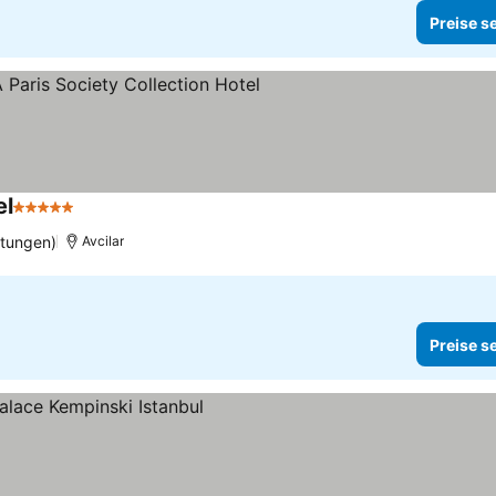
Preise s
el
5 Sterne
rtungen)
Avcilar
Preise s