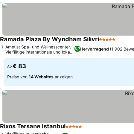
Ramada Plaza By Wyndham Silivri
5 Sterne
Ametist Spa- und Wellnesscenter,
Hervorragend
(1 902 Bewe
8,7
Vielfältige internationale und lokale
Küche
€ 83
Ab
Preise von
14 Websites
anzeigen
Rixos Tersane Istanbul
5 Sterne
Vielfältige kulinarische