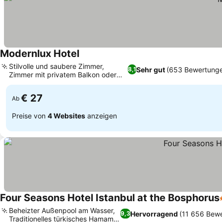
Modernlux Hotel
Stilvolle und saubere Zimmer,
Sehr gut
(653 Bewertung
8,1
Zimmer mit privatem Balkon oder
Terrasse
€ 27
Ab
Preise von
4 Websites
anzeigen
Four Seasons Hotel Istanbul at the Bosphorus
Beheizter Außenpool am Wasser,
Hervorragend
(11 656 Bew
9,3
Traditionelles türkisches Hamam-