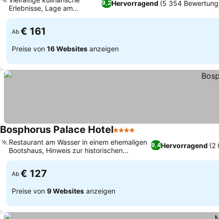
Hervorragend
(5 354 Bewertung
9,2
Erlebnisse, Lage am
Goldenen Horn
€ 161
Ab
Preise von
16 Websites
anzeigen
Bosphorus Palace Hotel
4 Sterne
Restaurant am Wasser in einem ehemaligen
Hervorragend
(2
9,4
Bootshaus, Hinweis zur historischen
Zugänglichkeit über Treppen
€ 127
Ab
Preise von
9 Websites
anzeigen