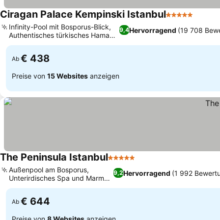
Ciragan Palace Kempinski Istanbul
5 Sterne
Infinity-Pool mit Bosporus-Blick,
Hervorragend
(19 708 Bew
9,4
Authentisches türkisches Hamam
und Spa
€ 438
Ab
Preise von
15 Websites
anzeigen
The Peninsula Istanbul
5 Sterne
Außenpool am Bosporus,
Hervorragend
(1 992 Bewert
9,2
Unterirdisches Spa und Marmor-
Hammam
€ 644
Ab
Preise von
8 Websites
anzeigen