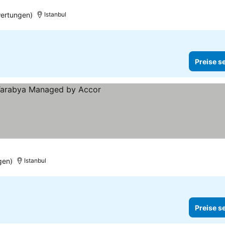
wertungen)
Istanbul
Preise s
gen)
Istanbul
Preise s