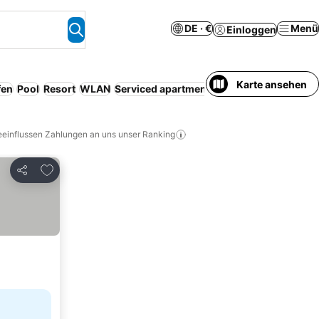
DE · €
Menü
Einloggen
Karte ansehen
fen
Pool
Resort
WLAN
Serviced apartment
Klimaanlage
Parkpla
eeinflussen Zahlungen an uns unser Ranking
Zu Favoriten hinzufügen
Teilen