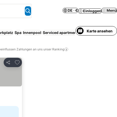
DE · €
Menü
Einloggen
Karte ansehen
rkplatz
Spa
Innenpool
Serviced apartment
Resort
Haustiere erl
eeinflussen Zahlungen an uns unser Ranking
Zu Favoriten hinzufügen
Teilen