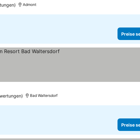
tungen)
Admont
Preise s
wertungen)
Bad Waltersdorf
Preise s