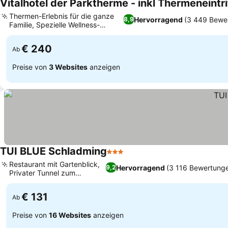
Vitalhotel der Parktherme - inkl Thermeneintr
Thermen-Erlebnis für die ganze
Hervorragend
(3 449 Bewe
8,9
Familie, Spezielle Wellness-
Behandlungen
€ 240
Ab
Preise von
3 Websites
anzeigen
TUI BLUE Schladming
3 Sterne
Restaurant mit Gartenblick,
Hervorragend
(3 116 Bewertung
9,2
Privater Tunnel zum
Skigebiet
€ 131
Ab
Preise von
16 Websites
anzeigen