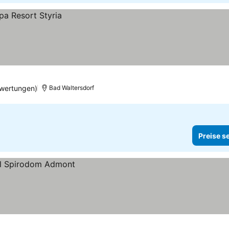
wertungen)
Bad Waltersdorf
Preise s