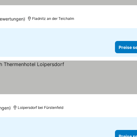
Bewertungen)
Fladnitz an der Teichalm
Preise s
ne
ngen)
Loipersdorf bei Fürstenfeld
Preise s