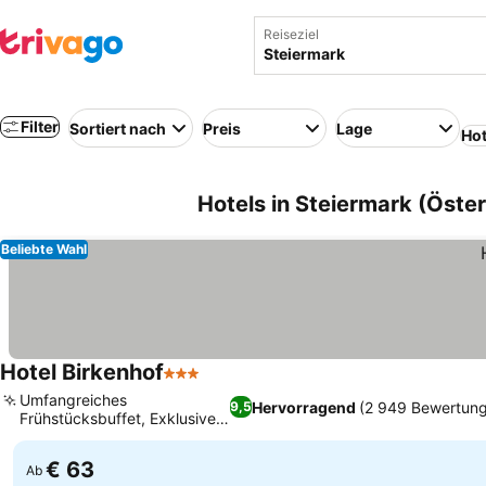
Reiseziel
Filter
Sortiert nach
Preis
Lage
Hot
Hotels in Steiermark (Öster
Beliebte Wahl
Hotel Birkenhof
3 Sterne
Umfangreiches
Hervorragend
(2 949 Bewertun
9,5
Frühstücksbuffet, Exklusiver
Thermenrabatt
€ 63
Ab