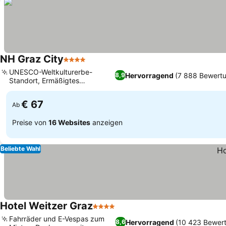
NH Graz City
4 Sterne
UNESCO-Weltkulturerbe-
Hervorragend
(7 888 Bewert
8,9
Standort, Ermäßigtes
Tiefgaragenparken
€ 67
Ab
Preise von
16 Websites
anzeigen
Beliebte Wahl
Hotel Weitzer Graz
4 Sterne
Fahrräder und E-Vespas zum
Hervorragend
(10 423 Bewer
8,6