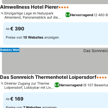
Almwellness Hotel Pierer
4 Sterne
Einzigartige Lage im Naturpark
Hervorragend
(2 460 
9,4
Almenland, Panoramablick auf die
Alpen vom Innenpool
€ 390
Ab
Preise von
10 Websites
anzeigen
Beliebte Wahl
Das Sonnreich Thermenhotel Loipersdorf
4 Ster
Direkter Zugang zur Therme
Hervorragend
(6 107 Bewertu
8,9
Loipersdorf, Lobbybar mit Live-
Jazz
€ 169
Ab
Preise von
7 Websites
anzeigen