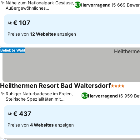
Nähe zum Nationalpark Gesäuse,
Hervorragend
(5 669 Bewer
8,7
Außergewöhnliches
Frühstücksbuffet
€ 107
Ab
Preise von
12 Websites
anzeigen
Beliebte Wahl
Heilthermen Resort Bad Waltersdorf
4 Sterne
Ruhiger Naturbadesee im Freien,
Hervorragend
(6 959 Be
9,2
Steirische Spezialitäten mit
regionalen Produkten
€ 437
Ab
Preise von
4 Websites
anzeigen