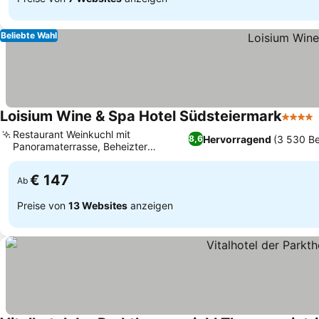
Beliebte Wahl
Loisium Wine & Spa Hotel Südsteiermark
4 Ster
Restaurant Weinkuchl mit
Hervorragend
(3 530 B
8,6
Panoramaterrasse, Beheizter
Außenpool mit Weinbergblick
€ 147
Ab
Preise von
13 Websites
anzeigen