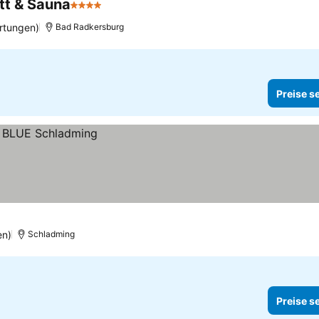
itt & Sauna
4 Sterne
rtungen)
Bad Radkersburg
Preise s
en)
Schladming
Preise s