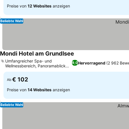
Preise von
12 Websites
anzeigen
Beliebte Wahl
Mondi Hotel am Grundlsee
Umfangreicher Spa- und
Hervorragend
(2 962 Bew
9,0
Wellnessbereich, Panoramablick
auf See und Berge
€ 102
Ab
Preise von
14 Websites
anzeigen
Beliebte Wahl