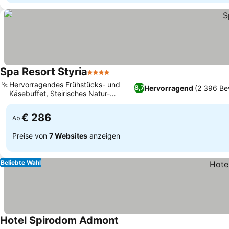
Spa Resort Styria
4 Sterne
Hervorragendes Frühstücks- und
Hervorragend
(2 396 Be
8,7
Käsebuffet, Steirisches Natur-
Wellnessprogramm
€ 286
Ab
Preise von
7 Websites
anzeigen
Beliebte Wahl
Hotel Spirodom Admont