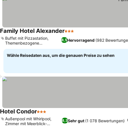
Family Hotel Alexander
3 Sterne
Preise sehen
Buffet mit Pizzastation,
Hervorragend
(982 Bewertunge
8,5
Themenbezogene
Preise sehen
Speiseerlebnisse
Wähle Reisedaten aus, um die genauen Preise zu sehen
Hotel Condor
3 Sterne
Preise sehen
Außenpool mit Whirlpool,
Sehr gut
(1 078 Bewertungen)
8,3
Zimmer mit Meerblick-