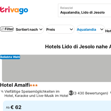
Reiseziel
Filter
Sortiert nach
Preis
Aqualandia
Hot
Hotels Lido di Jesolo nahe A
Beliebte Wahl
Hotel Amalfi
3 Sterne
Preise sehen
Vielfältige Speisemöglichkeiten im
(3 430 Bewertungen)
6,1
Hotel, Karaoke und Live-Musik im Hotel
Preise sehen
€ 62
Ab