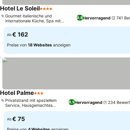
Hotel Le Soleil
4 Sterne
Preise sehen
Gourmet italienische und
Hervorragend
(2 741 B
8,8
internationale Küche, Spa mit
Preise sehen
Panoramablick auf das Meer
€ 162
Ab
Preise von
18 Websites
anzeigen
Hotel Palme
3 Sterne
Preise sehen
Privatstrand mit speziellem
Hervorragend
(1 234 Bewer
8,5
Service, Hausgemachtes
Preise sehen
Frühstücksbuffet
€ 75
Ab
Preise von
4 Websites
anzeigen