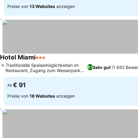
Preise von
13 Websites
anzeigen
Hotel Miami
3 Sterne
Preise sehen
Traditionelle Speisemöglichkeiten im
Sehr gut
(1 692 Bewe
8,1
Restaurant, Zugang zum Wasserpark
Preise sehen
Aqualandia
€ 91
Ab
Preise von
18 Websites
anzeigen