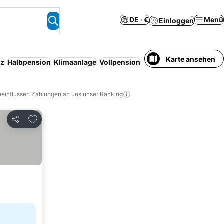
DE · €
Menü
Einloggen
Karte ansehen
tz
Halbpension
Klimaanlage
Vollpension
Serviced apartment
Ko
eeinflussen Zahlungen an uns unser Ranking
Zu Favoriten hinzufügen
Teilen