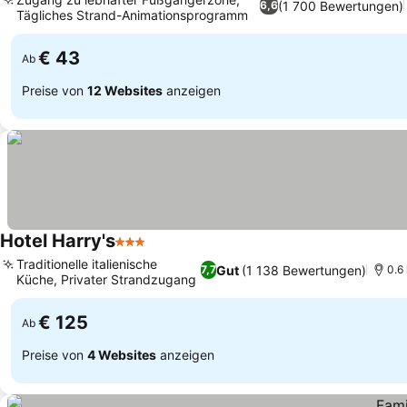
(1 700 Bewertungen)
6,6
Tägliches Strand-Animationsprogramm
Preise sehen
€ 43
Ab
Preise von
12 Websites
anzeigen
Hotel Harry's
3 Sterne
Preise sehen
Traditionelle italienische
Gut
(1 138 Bewertungen)
7,7
0.6
Küche, Privater Strandzugang
Preise sehen
€ 125
Ab
Preise von
4 Websites
anzeigen