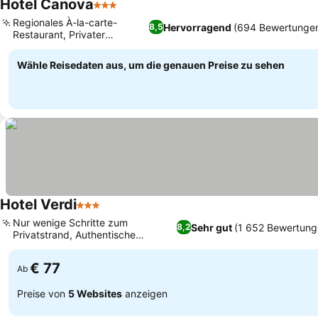
Hotel Canova
3 Sterne
Preise sehen
Regionales À-la-carte-
Hervorragend
(694 Bewertunge
8,5
Restaurant, Privater
Preise sehen
Strandzugang
Wähle Reisedaten aus, um die genauen Preise zu sehen
Hotel Verdi
3 Sterne
Preise sehen
Nur wenige Schritte zum
Sehr gut
(1 652 Bewertung
8,2
Privatstrand, Authentische
Preise sehen
italienische Küche
€ 77
Ab
Preise von
5 Websites
anzeigen