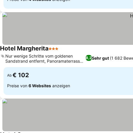
Hotel Margherita
3 Sterne
Preise sehen
Nur wenige Schritte vom goldenen
Sehr gut
(1 682 Bew
8,2
Sandstrand entfernt, Panoramaterrasse
Preise sehen
mit Meerblick
€ 102
Ab
Preise von
6 Websites
anzeigen