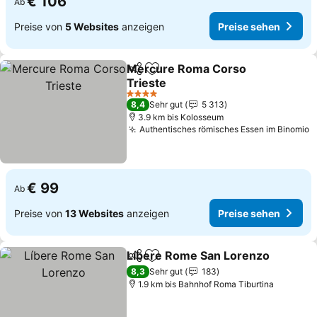
€ 106
Ab
Preise von
5 Websites
anzeigen
Preise sehen
Mercure Roma Corso
Teilen
Zu Favoriten hinzufügen
Trieste
Preise sehen
4 Sterne
8,4
Sehr gut
5 313
3.9 km bis Kolosseum
Authentisches römisches Essen im Binomio
P
€ 99
Ab
Preise von
13 Websites
anzeigen
Preise sehen
Líbere Rome San Lorenzo
Teilen
Zu Favoriten hinzufügen
8,3
Sehr gut
183
1.9 km bis Bahnhof Roma Tiburtina