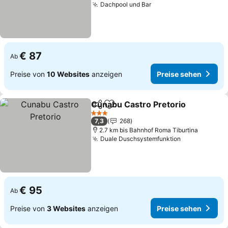
Dachpool und Bar
Preise sehen
€ 87
Ab
Preise von
10 Websites
anzeigen
Preise sehen
Cunabu Castro Pretorio
Teilen
Zu Favoriten hinzufügen
Pr
3 Sterne
7,3
268
2.7 km bis Bahnhof Roma Tiburtina
Duale Duschsystemfunktion
Preise sehe
€ 95
Ab
Preise von
3 Websites
anzeigen
Preise sehen