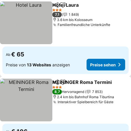
Hotel Laura
Teilen
Zu Favoriten hinzufügen
Preise sehen
3 Sterne
7,1
1 849
3.6 km bis Kolosseum
Familienfreundliche Unterkünfte
Preise se
€ 65
Ab
Preise von
13 Websites
anzeigen
Preise sehen
MEININGER Roma Termini
Teilen
Zu Favoriten hinzufügen
3 Sterne
8,7
Hervorragend
7 853
2.4 km bis Bahnhof Roma Tiburtina
Interaktiver Spielbereich für Gäste
Preise 