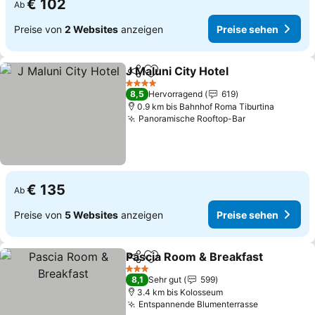
€ 102
Ab
Preise von
2 Websites
anzeigen
Preise sehen
J Maluni City Hotel
Teilen
Zu Favoriten hinzufügen
Preise 
4 Sterne
8,5
Hervorragend
619
0.9 km bis Bahnhof Roma Tiburtina
Panoramische Rooftop-Bar
Preise sehen
€ 135
Ab
Preise von
5 Websites
anzeigen
Preise sehen
Pascia Room & Breakfast
Teilen
Zu Favoriten hinzufügen
P
3 Sterne
8,1
Sehr gut
599
3.4 km bis Kolosseum
Entspannende Blumenterrasse
Preise seh