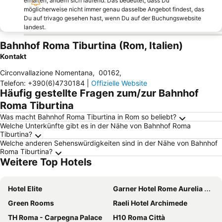
erhalten, ändern sich laufend. Das bedeutet, dass Du
möglicherweise nicht immer genau dasselbe Angebot findest, das
Du auf trivago gesehen hast, wenn Du auf der Buchungswebsite
landest.
Bahnhof Roma Tiburtina (Rom, Italien)
Kontakt
Circonvallazione Nomentana
,
00162
,
Telefon
:
+390(6)4730184
|
Offizielle Website
Häufig gestellte Fragen zum/zur Bahnhof
Roma Tiburtina
Was macht Bahnhof Roma Tiburtina in Rom so beliebt?
Welche Unterkünfte gibt es in der Nähe von Bahnhof Roma
Tiburtina?
Welche anderen Sehenswürdigkeiten sind in der Nähe von Bahnhof
Roma Tiburtina?
Weitere Top Hotels
Hotel Elite
Garner Hotel Rome Aurelia By Ihg
Green Rooms
Raeli Hotel Archimede
TH Roma - Carpegna Palace
H10 Roma Città