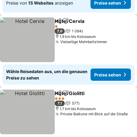
Preise von
15 Websites
anzeigen
Preise sehen
Hotel Cervia
Teilen
Zu Favoriten hinzufügen
Preise sehen
1 Sterne
7,0
1 084
1.9 km bis Kolosseum
Vielseitige Mehrbettzimmer
Preise sehen
Wähle Reisedaten aus, um die genauen
Preise sehen
Preise zu sehen
Hotel Giolitti
Teilen
Zu Favoriten hinzufügen
Preise sehen
3 Sterne
7,1
577
1.7 km bis Kolosseum
Private Balkone mit Blick auf die Straße
Pre