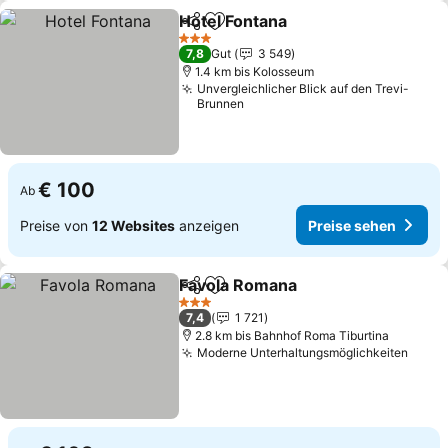
Hotel Fontana
Teilen
Zu Favoriten hinzufügen
Preise sehen
3 Sterne
7,8
Gut
3 549
1.4 km bis Kolosseum
Unvergleichlicher Blick auf den Trevi-
Brunnen
€ 100
Ab
Preise von
12 Websites
anzeigen
Preise sehen
Favola Romana
Teilen
Zu Favoriten hinzufügen
Preise sehe
3 Sterne
7,4
1 721
2.8 km bis Bahnhof Roma Tiburtina
Moderne Unterhaltungsmöglichkeiten
Preis