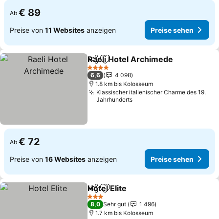
€ 89
Ab
Preise von
11 Websites
anzeigen
Preise sehen
Raeli Hotel Archimede
Teilen
Zu Favoriten hinzufügen
Pre
4 Sterne
6,6
4 098
1.8 km bis Kolosseum
Klassischer italienischer Charme des 19.
Jahrhunderts
€ 72
Ab
Preise von
16 Websites
anzeigen
Preise sehen
Hotel Elite
Teilen
Zu Favoriten hinzufügen
Preise sehen
3 Sterne
8,0
Sehr gut
1 496
1.7 km bis Kolosseum