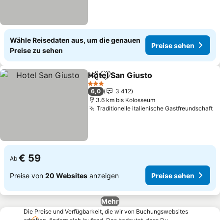
Wähle Reisedaten aus, um die genauen
Preise sehen
Preise zu sehen
Hotel San Giusto
Teilen
Zu Favoriten hinzufügen
Preise se
3 Sterne
6,0
3 412
3.6 km bis Kolosseum
Traditionelle italienische Gastfreundschaft
P
€ 59
Ab
Preise von
20 Websites
anzeigen
Preise sehen
Mehr
Die Preise und Verfügbarkeit, die wir von Buchungswebsites