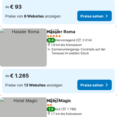
€ 93
Ab
Preise von
8 Websites
anzeigen
Preise sehen
Hassler Roma
Teilen
Zu Favoriten hinzufügen
Preise sehen
5 Sterne
9,4
Hervorragend
3 014
1.9 km bis Kolosseum
Sonnenuntergangs-Cocktails auf der
Terrasse im siebten Stock
€ 1.265
Ab
Preise von
13 Websites
anzeigen
Preise sehen
Hotel Magic
Teilen
Zu Favoriten hinzufügen
Preise sehen
2 Sterne
7,5
Gut
1 786
1.7 km bis Kolosseum