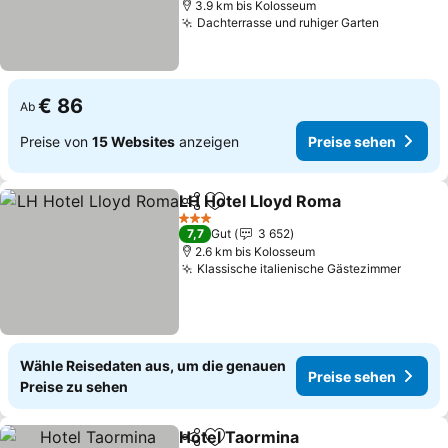
3.9 km bis Kolosseum
Dachterrasse und ruhiger Garten
Preise s
€ 86
Ab
Preise von
15 Websites
anzeigen
Preise sehen
LH Hotel Lloyd Roma
Teilen
Zu Favoriten hinzufügen
Preis
3 Sterne
7,7
Gut
3 652
2.6 km bis Kolosseum
Klassische italienische Gästezimmer
Preise
Wähle Reisedaten aus, um die genauen
Preise sehen
Preise zu sehen
Hotel Taormina
Teilen
Zu Favoriten hinzufügen