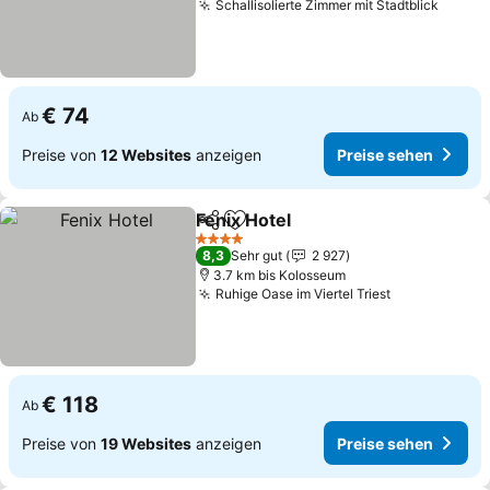
Schallisolierte Zimmer mit Stadtblick
Preise
€ 74
Ab
Preise von
12 Websites
anzeigen
Preise sehen
Fenix Hotel
Teilen
Zu Favoriten hinzufügen
Preise sehen
4 Sterne
8,3
Sehr gut
2 927
3.7 km bis Kolosseum
Ruhige Oase im Viertel Triest
Preise sehe
€ 118
Ab
Preise von
19 Websites
anzeigen
Preise sehen