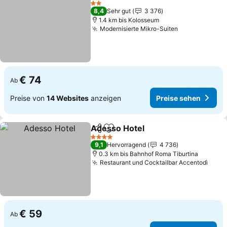
Preise seh
2 Sterne
8,4
Sehr gut
3 376
1.4 km bis Kolosseum
Modernisierte Mikro-Suiten
Preise sehen
€ 74
Ab
Preise von
14 Websites
anzeigen
Preise sehen
Adesso Hotel
Teilen
Zu Favoriten hinzufügen
Preise sehen
4 Sterne
9,1
Hervorragend
4 736
0.3 km bis Bahnhof Roma Tiburtina
Restaurant und Cocktailbar Accentodì
Prei
€ 59
Ab