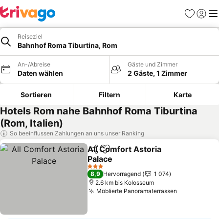
Favoriten
Einlog
Me
Reiseziel
Bahnhof Roma Tiburtina, Rom
An-/Abreise
Gäste und Zimmer
Daten wählen
2 Gäste, 1 Zimmer
Sortieren
Filtern
Karte
Hotels Rom nahe Bahnhof Roma Tiburtina
(Rom, Italien)
So beeinflussen Zahlungen an uns unser Ranking
All Comfort Astoria
Teilen
Zu Favoriten hinzufügen
Palace
Preise sehen
3 Sterne
8,9
Hervorragend
1 074
2.6 km bis Kolosseum
Möblierte Panoramaterrassen
Preise seh