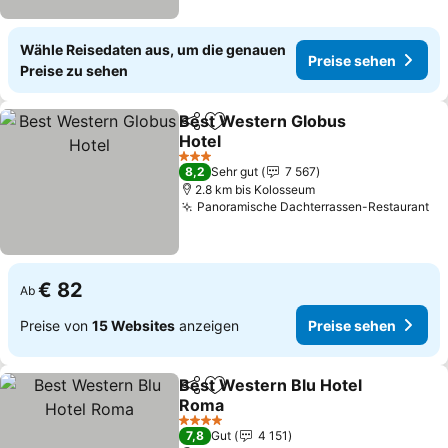
Wähle Reisedaten aus, um die genauen
Preise sehen
Preise zu sehen
Best Western Globus
Teilen
Zu Favoriten hinzufügen
Hotel
Preise sehen
3 Sterne
8,2
Sehr gut
7 567
2.8 km bis Kolosseum
Panoramische Dachterrassen-Restaurant
Pr
€ 82
Ab
Preise von
15 Websites
anzeigen
Preise sehen
Best Western Blu Hotel
Teilen
Zu Favoriten hinzufügen
Roma
Preise sehen
4 Sterne
7,8
Gut
4 151