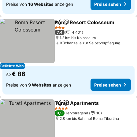
Preise von
16 Websites
anzeigen
Preise sehen
Roma Resort Colosseum
Teilen
Zu Favoriten hinzufügen
P
3 Sterne
7,4
4 401
1.2 km bis Kolosseum
Küchenzeile zur Selbstverpflegung
Preise 
Beliebte Wahl
€ 86
Ab
Preise von
9 Websites
anzeigen
Preise sehen
Turati Apartments
Teilen
Zu Favoriten hinzufügen
Preise 
4 Sterne
9,9
Hervorragend
10
2.8 km bis Bahnhof Roma Tiburtina