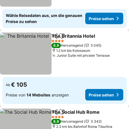
Wähle Reisedaten aus, um die genauen
Preise sehen
Preise zu sehen
The Britannia Hotel
Teilen
Zu Favoriten hinzufügen
Preise
4 Sterne
8,8
Hervorragend
5 045
1.2 km bis Kolosseum
Junior Suite mit privater Terrasse
Preise s
€ 105
Ab
Preise von
14 Websites
anzeigen
Preise sehen
The Social Hub Rome
Teilen
Zu Favoriten hinzufügen
Prei
4 Sterne
8,8
Hervorragend
3 342
2.3 km bis Bahnhof Roma Tiburtina