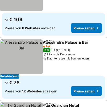
€ 109
Ab
Preise von
6 Websites
anzeigen
Preise sehen
Alessandro Palace & Bar
Teilen
Zu Favoriten hinzufügen
P
3 Sterne
7,8
Gut
9 931
1.9 km bis Kolosseum
Dachterrasse mit Sonnenliegen
Preise se
Beliebte Wahl
€ 78
Ab
Preise von
12 Websites
anzeigen
Preise sehen
The Guardian Hotel