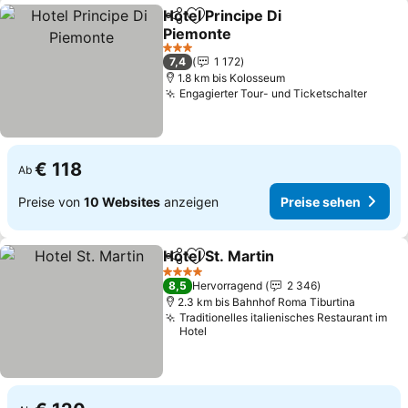
Hotel Principe Di
Teilen
Zu Favoriten hinzufügen
Piemonte
Preise sehen
3 Sterne
7,4
1 172
1.8 km bis Kolosseum
Engagierter Tour- und Ticketschalter
Preis
€ 118
Ab
Preise von
10 Websites
anzeigen
Preise sehen
Hotel St. Martin
Teilen
Zu Favoriten hinzufügen
Preise seh
4 Sterne
8,5
Hervorragend
2 346
2.3 km bis Bahnhof Roma Tiburtina
Traditionelles italienisches Restaurant im
Hotel