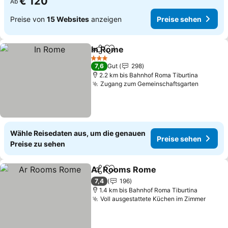
€ 120
Ab
Preise von
15 Websites
anzeigen
Preise sehen
In Rome
Teilen
Zu Favoriten hinzufügen
Preise sehen
3 Sterne
7,6
Gut
298
2.2 km bis Bahnhof Roma Tiburtina
Zugang zum Gemeinschaftsgarten
Preise 
Wähle Reisedaten aus, um die genauen
Preise sehen
Preise zu sehen
Ar Rooms Rome
Teilen
Zu Favoriten hinzufügen
Preise se
7,4
196
1.4 km bis Bahnhof Roma Tiburtina
Voll ausgestattete Küchen im Zimmer
Preis