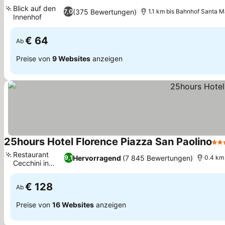
4 Sterne
Blick auf den
(375 Bewertungen)
7,0
1.1 km bis Bahnhof Santa M
Innenhof
€ 64
Ab
Preise von
9 Websites
anzeigen
25hours Hotel Florence Piazza San Paolino
4 S
Restaurant
Hervorragend
(7 845 Bewertungen)
9,1
0.4 km
Cecchini in
città
€ 128
Ab
Preise von
16 Websites
anzeigen