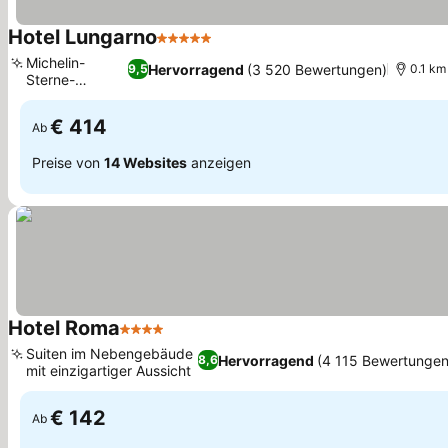
Hotel Lungarno
5 Sterne
Michelin-
Hervorragend
(3 520 Bewertungen)
9,5
0.1 km
Sterne-
Restaurant
€ 414
Ab
Preise von
14 Websites
anzeigen
Hotel Roma
4 Sterne
Suiten im Nebengebäude
Hervorragend
(4 115 Bewertungen
8,6
mit einzigartiger Aussicht
€ 142
Ab