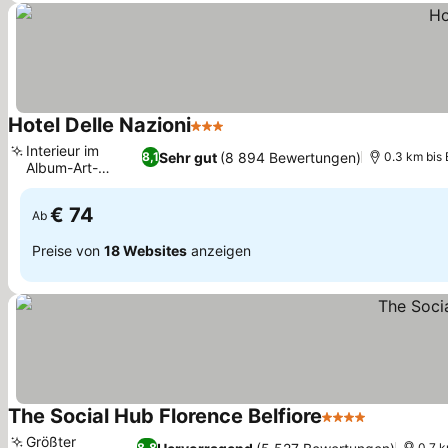
Hotel Delle Nazioni
3 Sterne
Interieur im
Sehr gut
(8 894 Bewertungen)
8,1
0.3 km bis
Album-Art-
Design
€ 74
Ab
Preise von
18 Websites
anzeigen
The Social Hub Florence Belfiore
4 Sterne
Größter
8,8
0.7 k