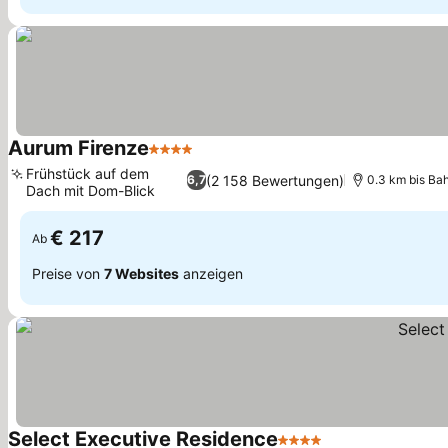
Aurum Firenze
4 Sterne
Frühstück auf dem
(2 158 Bewertungen)
6,7
0.3 km bis Ba
Dach mit Dom-Blick
€ 217
Ab
Preise von
7 Websites
anzeigen
Select Executive Residence