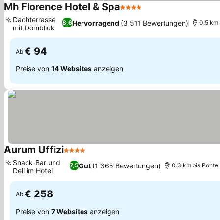
Mh Florence Hotel & Spa
4 Sterne
Dachterrasse
Hervorragend
(3 511 Bewertungen)
8,6
0.5 km 
mit Domblick
€ 94
Ab
Preise von
14 Websites
anzeigen
Aurum Uffizi
4 Sterne
Snack-Bar und
Gut
(1 365 Bewertungen)
7,5
0.3 km bis Ponte
Deli im Hotel
€ 258
Ab
Preise von
7 Websites
anzeigen