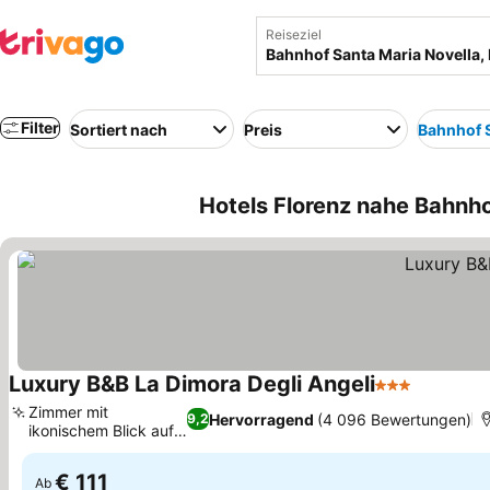
Reiseziel
Filter
Sortiert nach
Preis
Bahnhof S
Hotels Florenz nahe Bahnhof
Luxury B&B La Dimora Degli Angeli
3 Sterne
Zimmer mit
Hervorragend
(4 096 Bewertungen)
9,2
ikonischem Blick auf
den Dom
€ 111
Ab