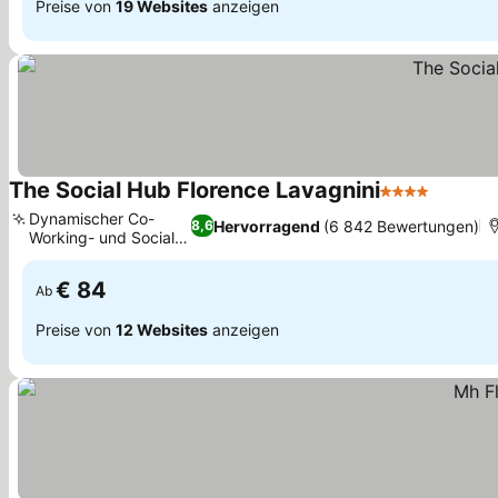
Preise von
19 Websites
anzeigen
The Social Hub Florence Lavagnini
4 Sterne
Dynamischer Co-
Hervorragend
(6 842 Bewertungen)
8,6
Working- und Social
Hub
€ 84
Ab
Preise von
12 Websites
anzeigen