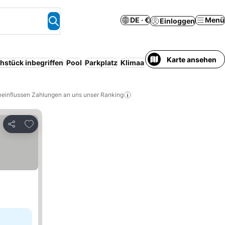
DE · €
Menü
Einloggen
Karte ansehen
hstück inbegriffen
Pool
Parkplatz
Klimaanlage
Serviced apartm
eeinflussen Zahlungen an uns unser Ranking
Zu Favoriten hinzufügen
Teilen