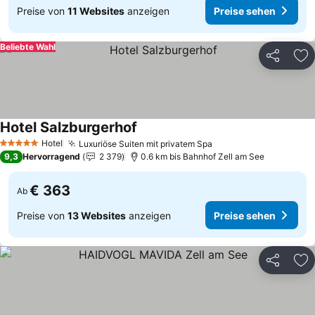
Preise von
11 Websites
anzeigen
Preise sehen
Beliebte Wahl
Teilen
Zu
Hotel Salzburgerhof
Hotel
Luxuriöse Suiten mit privatem Spa
5 Sterne
9,3
Hervorragend
2 379
0.6 km bis Bahnhof Zell am See
€ 363
Ab
Preise von
13 Websites
anzeigen
Preise sehen
Teilen
Zu