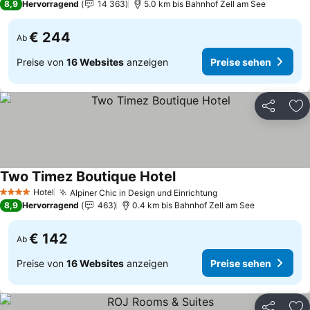
8,9
Hervorragend
14 363
5.0 km bis Bahnhof Zell am See
€ 244
Ab
Preise von
16 Websites
anzeigen
Preise sehen
Teilen
Zu
Two Timez Boutique Hotel
Hotel
Alpiner Chic in Design und Einrichtung
4 Sterne
8,9
Hervorragend
463
0.4 km bis Bahnhof Zell am See
€ 142
Ab
Preise von
16 Websites
anzeigen
Preise sehen