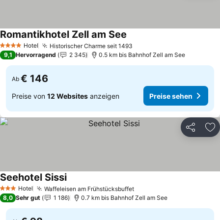
Romantikhotel Zell am See
Hotel
Historischer Charme seit 1493
4 Sterne
9,1
Hervorragend
2 345
0.5 km bis Bahnhof Zell am See
€ 146
Ab
Preise von
12 Websites
anzeigen
Preise sehen
Teilen
Zu
Seehotel Sissi
Hotel
Waffeleisen am Frühstücksbuffet
3 Sterne
8,0
Sehr gut
1 186
0.7 km bis Bahnhof Zell am See