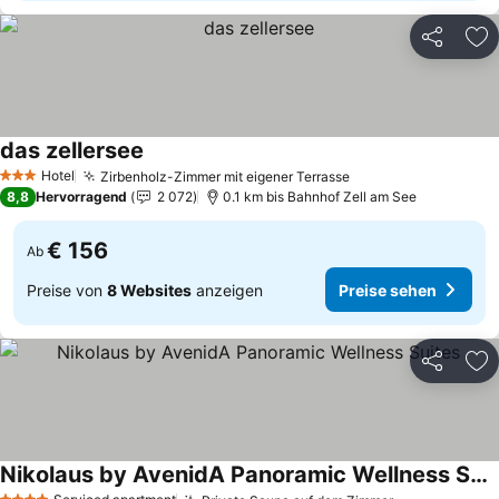
Teilen
Zu
das zellersee
Hotel
Zirbenholz-Zimmer mit eigener Terrasse
3 Sterne
8,8
Hervorragend
2 072
0.1 km bis Bahnhof Zell am See
€ 156
Ab
Preise von
8 Websites
anzeigen
Preise sehen
Teilen
Zu
Nikolaus by AvenidA Panoramic Wellness Suites