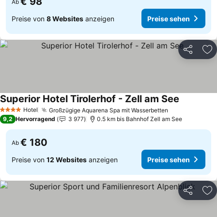
€ 98
Ab
Preise von
8 Websites
anzeigen
Preise sehen
Teilen
Zu
Superior Hotel Tirolerhof - Zell am See
Hotel
Großzügige Aquarena Spa mit Wasserbetten
4 Sterne
9,2
Hervorragend
3 977
0.5 km bis Bahnhof Zell am See
€ 180
Ab
Preise von
12 Websites
anzeigen
Preise sehen
Teilen
Zu