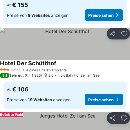
€ 155
Ab
Preise von
9 Websites
anzeigen
Preise sehen
Teilen
Zu
Hotel Der Schütthof
Hotel
Alpines Chalet-Ambiente
3 Sterne
8,1
Sehr gut
1 326
2.0 km bis Bahnhof Zell am See
€ 106
Ab
Preise von
19 Websites
anzeigen
Preise sehen
Beliebte Wahl
Teilen
Zu