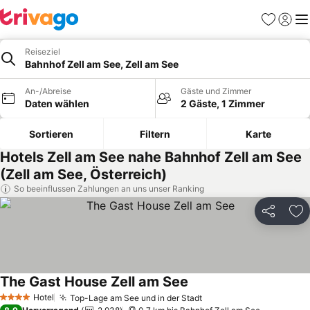
Favoriten
Einlog
Me
Reiseziel
Bahnhof Zell am See, Zell am See
An-/Abreise
Gäste und Zimmer
Daten wählen
2 Gäste, 1 Zimmer
Sortieren
Filtern
Karte
Hotels Zell am See nahe Bahnhof Zell am See
(Zell am See, Österreich)
So beeinflussen Zahlungen an uns unser Ranking
Teilen
Zu
The Gast House Zell am See
Hotel
Top-Lage am See und in der Stadt
4 Sterne