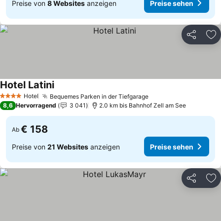
Preise von
8 Websites
anzeigen
Preise sehen
Teilen
Zu
Hotel Latini
Hotel
Bequemes Parken in der Tiefgarage
4 Sterne
8,6
Hervorragend
3 041
2.0 km bis Bahnhof Zell am See
€ 158
Ab
Preise von
21 Websites
anzeigen
Preise sehen
Teilen
Zu