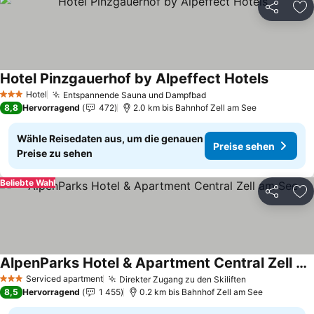
Teilen
Zu
Hotel Pinzgauerhof by Alpeffect Hotels
Hotel
Entspannende Sauna und Dampfbad
3 Sterne
8,8
Hervorragend
472
2.0 km bis Bahnhof Zell am See
Wähle Reisedaten aus, um die genauen
Preise sehen
Preise zu sehen
Beliebte Wahl
Teilen
Zu
AlpenParks Hotel & Apartment Central Zell am See
Serviced apartment
Direkter Zugang zu den Skiliften
3 Sterne
8,5
Hervorragend
1 455
0.2 km bis Bahnhof Zell am See