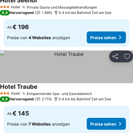
Hotel Seehof
Hotel
Private Sauna und Massagebehandlungen
3 Sterne
8,8
Hervorragend
1 895
0.4 km bis Bahnhof Zell am See
€ 196
Ab
Preise von
4 Websites
anzeigen
Preise sehen
Teilen
Zu
Hotel Traube
Hotel
Entspannender Spa- und Saunabereich
3 Sterne
8,6
Hervorragend
2 115
0.4 km bis Bahnhof Zell am See
€ 145
Ab
Preise von
7 Websites
anzeigen
Preise sehen