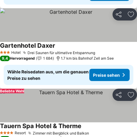
Teilen
Zu
Gartenhotel Daxer
Hotel
Drei Saunen für ultimative Entspannung
3 Sterne
9,4
Hervorragend
1 684
1.7 km bis Bahnhof Zell am See
Wähle Reisedaten aus, um die genauen
Preise sehen
Preise zu sehen
Beliebte Wahl
Teilen
Zu
Tauern Spa Hotel & Therme
Resort
Zimmer mit Bergblick und Balkon
4 Sterne