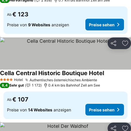
8,9
Hervorragend
2 938
0.7 km bis Bahnhof Zell am See
€ 123
Ab
Preise von
9 Websites
anzeigen
Preise sehen
Teilen
Zu
Cella Central Historic Boutique Hotel
Hotel
Authentisches österreichisches Ambiente
4 Sterne
8,4
Sehr gut
1 172
0.4 km bis Bahnhof Zell am See
€ 107
Ab
Preise von
14 Websites
anzeigen
Preise sehen