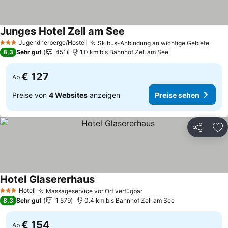
Junges Hotel Zell am See
Jugendherberge/Hostel
Skibus-Anbindung an wichtige Gebiete
3 Sterne
8,3
Sehr gut
451
1.0 km bis Bahnhof Zell am See
€ 127
Ab
Preise von
4 Websites
anzeigen
Preise sehen
Teilen
Zu
Hotel Glasererhaus
Hotel
Massageservice vor Ort verfügbar
3 Sterne
8,3
Sehr gut
1 579
0.4 km bis Bahnhof Zell am See
€ 154
Ab