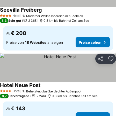
Seevilla Freiberg
Hotel
Moderner Wellnessbereich mit Seeblick
4 Sterne
8,3
Sehr gut
2 368
0.8 km bis Bahnhof Zell am See
€ 208
Ab
Preise von
18 Websites
anzeigen
Preise sehen
Teilen
Zu
Hotel Neue Post
Hotel
Beheizter, glasüberdachter Außenpool
4 Sterne
8,7
Hervorragend
2 246
0.3 km bis Bahnhof Zell am See
€ 143
Ab