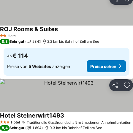
Teilen
Zu
ROJ Rooms & Suites
Hotel
2 Sterne
8,3
Sehr gut
234
2.2 km bis Bahnhof Zell am See
€ 114
Ab
Preise von
5 Websites
anzeigen
Preise sehen
Teilen
Zu
Hotel Steinerwirt1493
Hotel
Traditionelle Gastfreundschaft mit modernen Annehmlichkeiten
3 Sterne
8,4
Sehr gut
1 894
0.3 km bis Bahnhof Zell am See