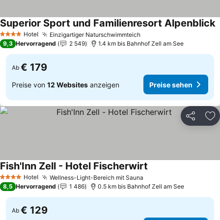
Superior Sport und Familienresort Alpenblick
Hotel
Einzigartiger Naturschwimmteich
4 Sterne
9,3
Hervorragend
2 549
1.4 km bis Bahnhof Zell am See
€ 179
Ab
Preise von
12 Websites
anzeigen
Preise sehen
Teilen
Zu
Fish'Inn Zell - Hotel Fischerwirt
Hotel
Wellness-Light-Bereich mit Sauna
4 Sterne
8,5
Hervorragend
1 486
0.5 km bis Bahnhof Zell am See
€ 129
Ab