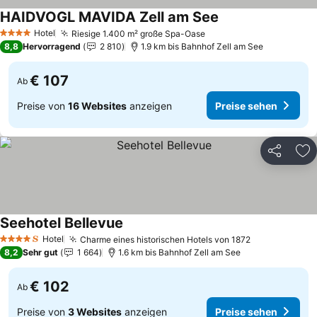
HAIDVOGL MAVIDA Zell am See
Hotel
Riesige 1.400 m² große Spa-Oase
4 Sterne
8,8
Hervorragend
2 810
1.9 km bis Bahnhof Zell am See
€ 107
Ab
Preise von
16 Websites
anzeigen
Preise sehen
Teilen
Zu
Seehotel Bellevue
Hotel
Charme eines historischen Hotels von 1872
4 Sterne
8,2
Sehr gut
1 664
1.6 km bis Bahnhof Zell am See
€ 102
Ab
Preise von
3 Websites
anzeigen
Preise sehen