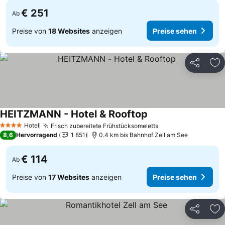
€ 251
Ab
Preise von
18 Websites
anzeigen
Preise sehen
Teilen
Zu
HEITZMANN - Hotel & Rooftop
Hotel
Frisch zubereitete Frühstücksomeletts
4 Sterne
8,6
Hervorragend
1 851
0.4 km bis Bahnhof Zell am See
€ 114
Ab
Preise von
17 Websites
anzeigen
Preise sehen
Teilen
Zu