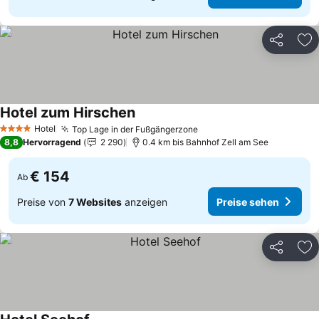
Teilen
Zu
Hotel zum Hirschen
Hotel
Top Lage in der Fußgängerzone
4 Sterne
8,8
Hervorragend
2 290
0.4 km bis Bahnhof Zell am See
€ 154
Ab
Preise von
7 Websites
anzeigen
Preise sehen
Teilen
Zu