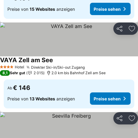
Preise von
15 Websites
anzeigen
Preise sehen
Teilen
Zu
VAYA Zell am See
Hotel
Direkter Ski-in/Ski-out Zugang
4 Sterne
8,1
Sehr gut
2 015
2.0 km bis Bahnhof Zell am See
€ 146
Ab
Preise von
13 Websites
anzeigen
Preise sehen
Teilen
Zu