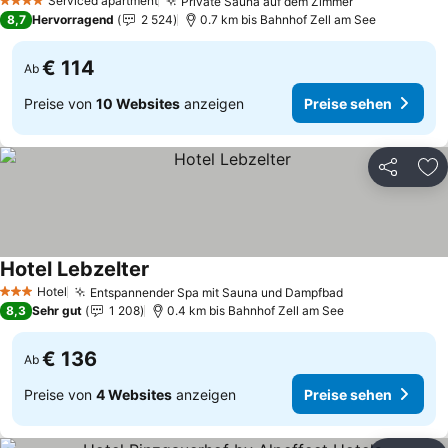
Serviced apartment
Private Sauna auf dem Zimmer
4 Sterne
8,7
Hervorragend
2 524
0.7 km bis Bahnhof Zell am See
€ 114
Ab
Preise von
10 Websites
anzeigen
Preise sehen
Teilen
Zu
Hotel Lebzelter
Hotel
Entspannender Spa mit Sauna und Dampfbad
3 Sterne
8,3
Sehr gut
1 208
0.4 km bis Bahnhof Zell am See
€ 136
Ab
Preise von
4 Websites
anzeigen
Preise sehen