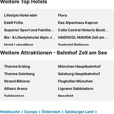
Weitere Top Hotels
Lifestyle Hotel eder
Flora
EdeR FriDa
Das Alpenhaus Kaprun
Superior Sport und Familienresort Alpenblick
Cella Central Historic Boutique Hotel
Bio- & Lifestylehotel Alpin Juwel
HAIDVOGL MAVIDA Zell am See
Hotel LukasMayr
Seehotel Bellevue
Weitere Attraktionen - Bahnhof Zell am See
Hotel Krallerhof
Hotel DAS SAAL
eva,VILLAGE
Hotel Latini
Therme Erding
München Hauptbahnhof
Hotel Sonnblick
SEPP - Alpine Boutique Hotel
Therme Geinberg
Salzburg Hauptbahnhof
Glemmtalerhof „Ich bin dein Hotel“ mit 4-Sternen in Saalbach Hinterglemm
Hotel Der Löwe
Strand Bibione
Flughafen München
Hotel Niederreiter
Hotel Der Schütthof
Allianz Arena
Lignano Sabbiadoro
Grand Hotel Zell am See
Hotel Der Waldhof
Sabbiadoro
Nassfeld
JUFA Alpenhotel Saalbach
Superior Hotel Tirolerhof - Zell am See
Bibione Pineda
Asia Spa
Gartenhotel Daxer
Hotel Kendler
Zauchensee skiing area
Messezentrum Salzburg
Hotel Gut Brandlhof
Hotel Peter
Hotelsuche
Europa
Österreich
Salzburger Land