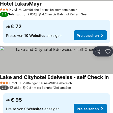
Hotel LukasMayr
Hotel
Gemütliche Bar mit knisterndem Kamin
3 Sterne
8,3
Sehr gut
2 631
4.2 km bis Bahnhof Zell am See
€ 72
Ab
Preise von
10 Websites
anzeigen
Preise sehen
Teilen
Zu
Lake and Cityhotel Edelweiss - self Check in
Hotel
Vielfältiger Sauna-Wellnessbereich
3 Sterne
7,4
883
0.8 km bis Bahnhof Zell am See
€ 95
Ab
Preise von
9 Websites
anzeigen
Preise sehen