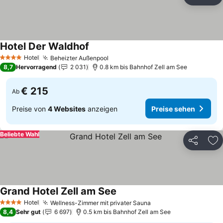
Teilen
Zu
Hotel Der Waldhof
Hotel
Beheizter Außenpool
4 Sterne
8,7
Hervorragend
2 031
0.8 km bis Bahnhof Zell am See
€ 215
Ab
Preise von
4 Websites
anzeigen
Preise sehen
Beliebte Wahl
Teilen
Zu
Grand Hotel Zell am See
Hotel
Wellness-Zimmer mit privater Sauna
4 Sterne
8,4
Sehr gut
6 697
0.5 km bis Bahnhof Zell am See