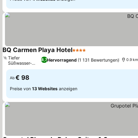
BQ Carmen Playa Hotel
4 Sterne
Preise sehen
Tiefer
Hervorragend
(1 131 Bewertungen)
8,7
0.9 km
Süßwasser-
Preise sehen
Außenpool
€ 98
Ab
Preise von
13 Websites
anzeigen