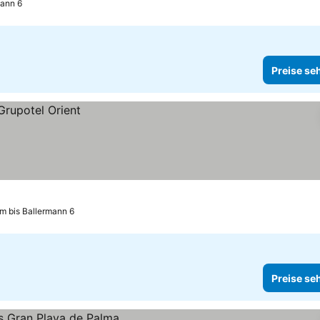
mann 6
Preise se
m bis Ballermann 6
Preise se