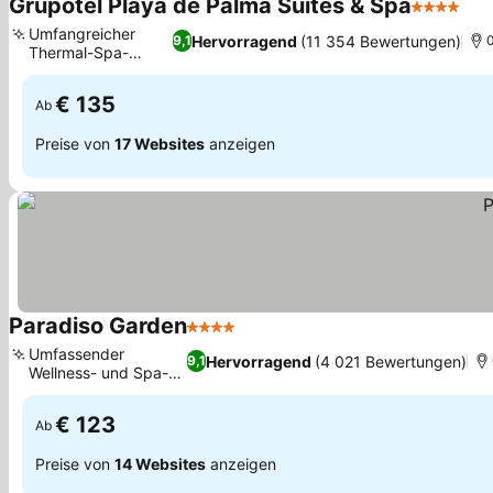
Grupotel Playa de Palma Suites & Spa
4 Sterne
Pre
Umfangreicher
Hervorragend
(11 354 Bewertungen)
9,1
0
Thermal-Spa-
Preise sehen
Bereich
€ 135
Ab
Preise von
17 Websites
anzeigen
Paradiso Garden
4 Sterne
Preise sehen
Umfassender
Hervorragend
(4 021 Bewertungen)
9,1
Wellness- und Spa-
Preise sehen
Bereich
€ 123
Ab
Preise von
14 Websites
anzeigen