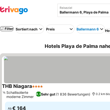
Reiseziel
Filter
Sortiert nach
Preis
Ballermann 6
Ho
Hotels Playa de Palma nahe
THB Niagara
4 Sterne
Preise sehen
Schallisolierte
Sehr gut
(1 836 Bewertungen)
8,3
0.2 km bi
moderne Zimmer
Preise sehen
€ 164
Ab