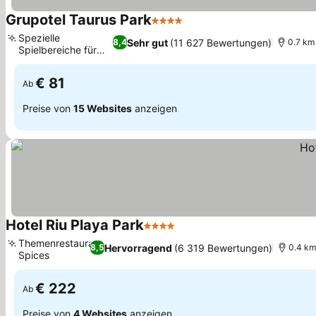
Grupotel Taurus Park
4 Sterne
Preise sehen
Spezielle
Sehr gut
(11 627 Bewertungen)
8,4
0.7 km
Spielbereiche für
Preise sehen
Familien
€ 81
Ab
Preise von
15 Websites
anzeigen
Hotel Riu Playa Park
4 Sterne
Preise sehen
Themenrestaurant
Hervorragend
(6 319 Bewertungen)
8,5
0.4 km
Spices
Preise sehen
€ 222
Ab
Preise von
4 Websites
anzeigen