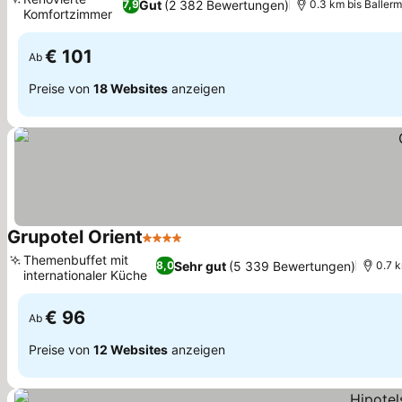
Gut
(2 382 Bewertungen)
7,9
0.3 km bis Baller
Komfortzimmer
Preise sehen
€ 101
Ab
Preise von
18 Websites
anzeigen
Grupotel Orient
4 Sterne
Preise sehen
Themenbuffet mit
Sehr gut
(5 339 Bewertungen)
8,0
0.7 k
internationaler Küche
Preise sehen
€ 96
Ab
Preise von
12 Websites
anzeigen