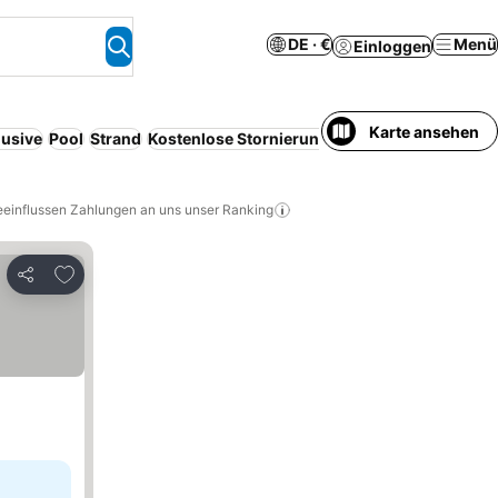
DE · €
Menü
Einloggen
Karte ansehen
lusive
Pool
Strand
Kostenlose Stornierung
Serviced apartment
eeinflussen Zahlungen an uns unser Ranking
Zu Favoriten hinzufügen
Teilen