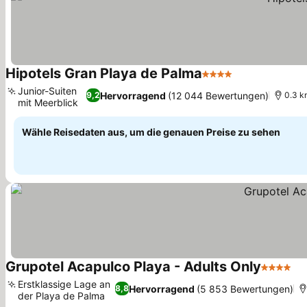
Hipotels Gran Playa de Palma
4 Sterne
Preise sehen
Junior-Suiten
Hervorragend
(12 044 Bewertungen)
9,2
0.3 k
mit Meerblick
Preise sehen
Wähle Reisedaten aus, um die genauen Preise zu sehen
Grupotel Acapulco Playa - Adults Only
4 Sterne
Pr
Erstklassige Lage an
Hervorragend
(5 853 Bewertungen)
8,8
der Playa de Palma
Preise sehen