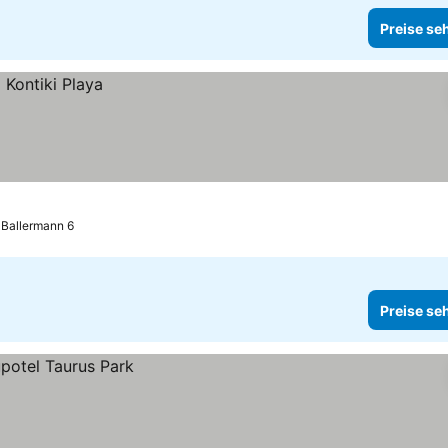
Preise se
s Ballermann 6
Preise se