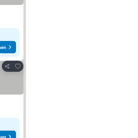
hen
Zu Favoriten hinzufügen
Teilen
hen