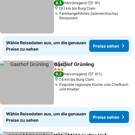
3 Sterne
8,5
Hervorragend
91
19.1 km bis Burg Clam
Familiengeführtes österreichisches
Restaurant
Wähle Reisedaten aus, um die genauen
Preise sehen
Preise zu sehen
Gasthof Grünling
Teilen
Zu Favoriten hinzufügen
3 Sterne
9,2
Hervorragend
811
7.6 km bis Burg Clam
Exquisite regionale Küche vom Chefkoch
und Inhaber
Wähle Reisedaten aus, um die genauen
Preise sehen
Preise zu sehen