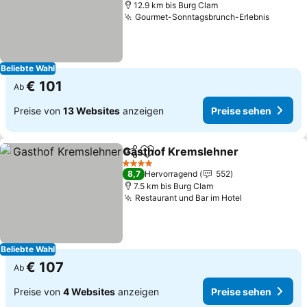
12.9 km bis Burg Clam
Gourmet-Sonntagsbrunch-Erlebnis
Beliebte Wahl
€ 101
Ab
Preise von
13 Websites
anzeigen
Preise sehen
Gasthof Kremslehner
Teilen
Zu Favoriten hinzufügen
4 Sterne
8,7
Hervorragend
552
7.5 km bis Burg Clam
Restaurant und Bar im Hotel
Beliebte Wahl
€ 107
Ab
Preise von
4 Websites
anzeigen
Preise sehen