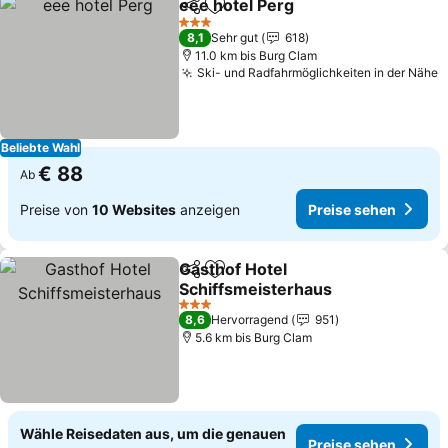
eee hotel Perg
Teilen
Zu Favoriten hinzufügen
3 Sterne
8,1
Sehr gut
618
11.0 km bis Burg Clam
Ski- und Radfahrmöglichkeiten in der Nähe
Beliebte Wahl
€ 88
Ab
Preise von
10 Websites
anzeigen
Preise sehen
Gasthof Hotel
Teilen
Zu Favoriten hinzufügen
Schiffsmeisterhaus
3 Sterne
8,6
Hervorragend
951
5.6 km bis Burg Clam
Wähle Reisedaten aus, um die genauen
Preise sehen