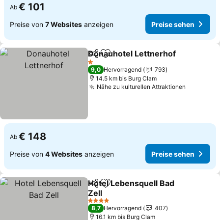
€ 101
Ab
Preise von
7 Websites
anzeigen
Preise sehen
Donauhotel Lettnerhof
Teilen
Zu Favoriten hinzufügen
1 Sterne
9,0
Hervorragend
793
14.5 km bis Burg Clam
Nähe zu kulturellen Attraktionen
€ 148
Ab
Preise von
4 Websites
anzeigen
Preise sehen
Hotel Lebensquell Bad
Teilen
Zu Favoriten hinzufügen
Zell
4 Sterne
8,7
Hervorragend
407
16.1 km bis Burg Clam