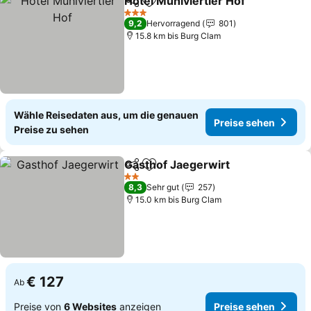
Hotel Mühlviertler Hof
Teilen
Zu Favoriten hinzufügen
3 Sterne
9,2
Hervorragend
801
15.8 km bis Burg Clam
Wähle Reisedaten aus, um die genauen
Preise sehen
Preise zu sehen
Gasthof Jaegerwirt
Teilen
Zu Favoriten hinzufügen
2 Sterne
8,3
Sehr gut
257
15.0 km bis Burg Clam
€ 127
Ab
Preise von
6 Websites
anzeigen
Preise sehen