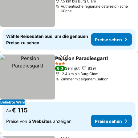
7.5 km bis Burg Clam
Authentische regionale österreichische
Küche
Wähle Reisedaten aus, um die genauen
Preise sehen
Preise zu sehen
Pension Paradiesgartl
Teilen
Zu Favoriten hinzufügen
3 Sterne
8,3
Sehr gut
839
12.4 km bis Burg Clam
Zimmer mit eigenem Balkon
Beliebte Wahl
€ 115
Ab
Preise von
5 Websites
anzeigen
Preise sehen