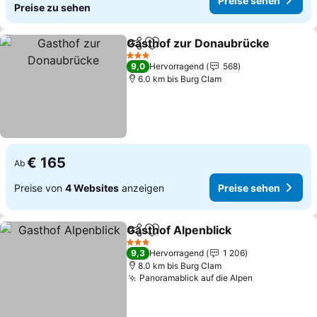
Preise sehen
Preise zu sehen
Gasthof zur Donaubrücke
Teilen
Zu Favoriten hinzufügen
3 Sterne
9,0
Hervorragend
568
6.0 km bis Burg Clam
€ 165
Ab
Preise von
4 Websites
anzeigen
Preise sehen
Gasthof Alpenblick
Teilen
Zu Favoriten hinzufügen
3 Sterne
9,3
Hervorragend
1 206
8.0 km bis Burg Clam
Panoramablick auf die Alpen