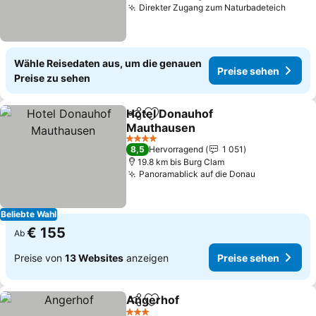
Direkter Zugang zum Naturbadeteich
Wähle Reisedaten aus, um die genauen
Preise sehen
Preise zu sehen
Hotel Donauhof
Teilen
Zu Favoriten hinzufügen
Mauthausen
4 Sterne
8,5
Hervorragend
1 051
19.8 km bis Burg Clam
Panoramablick auf die Donau
Beliebte Wahl
€ 155
Ab
Preise von
13 Websites
anzeigen
Preise sehen
Angerhof
Teilen
Zu Favoriten hinzufügen