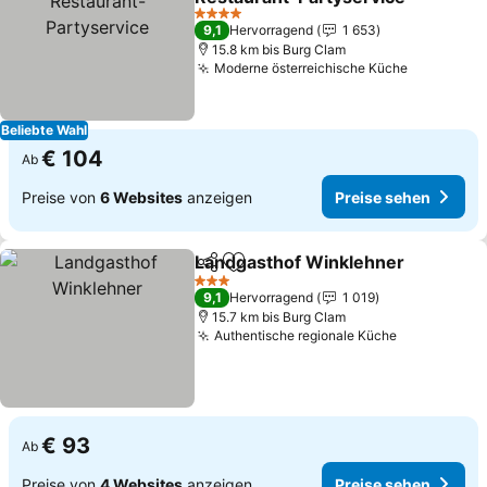
4 Sterne
9,1
Hervorragend
1 653
15.8 km bis Burg Clam
Moderne österreichische Küche
Beliebte Wahl
€ 104
Ab
Preise von
6 Websites
anzeigen
Preise sehen
Landgasthof Winklehner
Teilen
Zu Favoriten hinzufügen
3 Sterne
9,1
Hervorragend
1 019
15.7 km bis Burg Clam
Authentische regionale Küche
€ 93
Ab
Preise von
4 Websites
anzeigen
Preise sehen