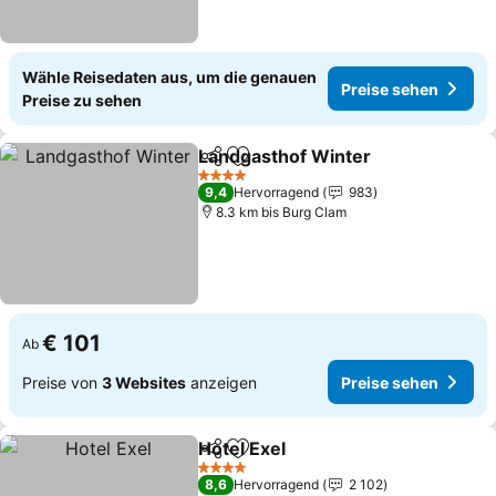
Wähle Reisedaten aus, um die genauen
Preise sehen
Preise zu sehen
Landgasthof Winter
Teilen
Zu Favoriten hinzufügen
4 Sterne
9,4
Hervorragend
983
8.3 km bis Burg Clam
€ 101
Ab
Preise von
3 Websites
anzeigen
Preise sehen
Hotel Exel
Teilen
Zu Favoriten hinzufügen
4 Sterne
8,6
Hervorragend
2 102