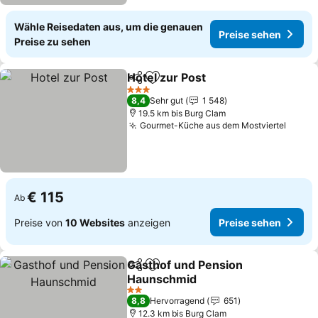
Wähle Reisedaten aus, um die genauen
Preise sehen
Preise zu sehen
Hotel zur Post
Teilen
Zu Favoriten hinzufügen
3 Sterne
8,4
Sehr gut
1 548
19.5 km bis Burg Clam
Gourmet-Küche aus dem Mostviertel
€ 115
Ab
Preise von
10 Websites
anzeigen
Preise sehen
Gasthof und Pension
Teilen
Zu Favoriten hinzufügen
Haunschmid
2 Sterne
8,8
Hervorragend
651
12.3 km bis Burg Clam