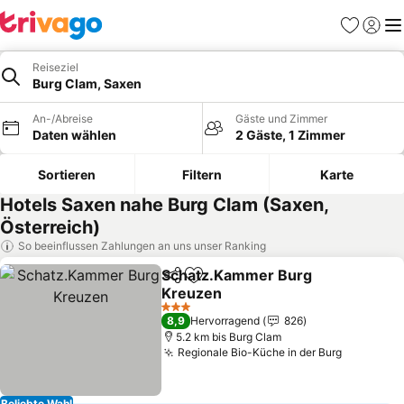
Favoriten
Einlog
Me
Reiseziel
Burg Clam, Saxen
An-/Abreise
Gäste und Zimmer
Daten wählen
2 Gäste, 1 Zimmer
Sortieren
Filtern
Karte
Hotels Saxen nahe Burg Clam (Saxen,
Österreich)
So beeinflussen Zahlungen an uns unser Ranking
Schatz.Kammer Burg
Teilen
Zu Favoriten hinzufügen
Kreuzen
3 Sterne
8,9
Hervorragend
826
5.2 km bis Burg Clam
Regionale Bio-Küche in der Burg
Beliebte Wahl