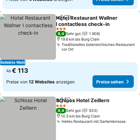
Hotel Restaurant Wallner
Teilen
Zu Favoriten hinzufügen
I contactless check-in
3 Sterne
8,4
Sehr gut
1 906
19.6 km bis Burg Clam
Traditionelles österreichisches Restaurant
vor Ort
Beliebte Wahl
€ 113
Ab
Preise von
12 Websites
anzeigen
Preise sehen
Schloss Hotel Zeillern
Teilen
Zu Favoriten hinzufügen
3 Sterne
8,4
Sehr gut
633
10.5 km bis Burg Clam
Helles Restaurant mit Gartenterrasse