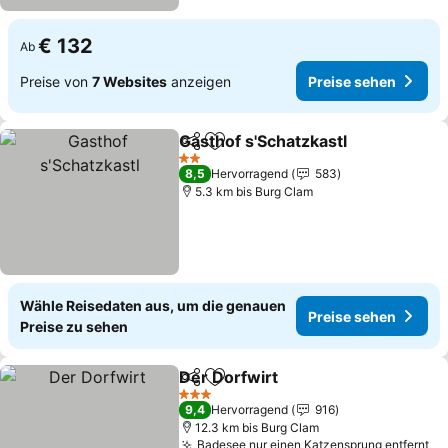
€ 132
Ab
Preise von
7 Websites
anzeigen
Preise sehen
Gasthof s'Schatzkastl
Teilen
Zu Favoriten hinzufügen
2 Sterne
8,5
Hervorragend
583
5.3 km bis Burg Clam
Wähle Reisedaten aus, um die genauen
Preise sehen
Preise zu sehen
Der Dorfwirt
Teilen
Zu Favoriten hinzufügen
3 Sterne
9,4
Hervorragend
916
12.3 km bis Burg Clam
Badesee nur einen Katzensprung entfernt