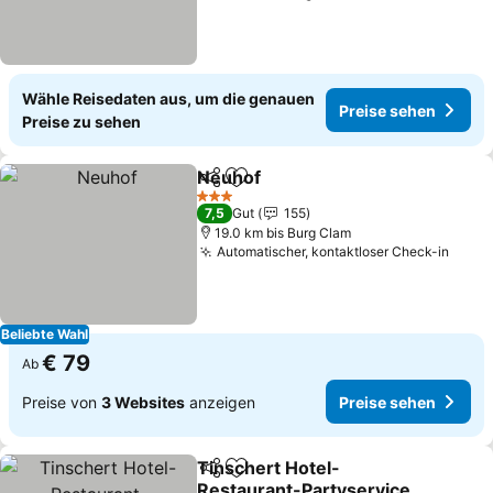
Wähle Reisedaten aus, um die genauen
Preise sehen
Preise zu sehen
Neuhof
Teilen
Zu Favoriten hinzufügen
3 Sterne
7,5
Gut
155
19.0 km bis Burg Clam
Automatischer, kontaktloser Check-in
Beliebte Wahl
€ 79
Ab
Preise von
3 Websites
anzeigen
Preise sehen
Tinschert Hotel-
Teilen
Zu Favoriten hinzufügen
Restaurant-Partyservice