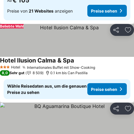
€ 105
Ab
Preise von
21 Websites
anzeigen
Preise sehen
Beliebte Wahl
Teilen
Zu
Hotel Ilusion Calma & Spa
Preise sehen
Hotel
Internationales Buffet mit Show-Cooking
Preise sehen
3 Sterne
8,0
Sehr gut
8 509
0.1 km bis Can Pastilla
Wähle Reisedaten aus, um die genauen
Preise sehen
Preise zu sehen
Teilen
Zu