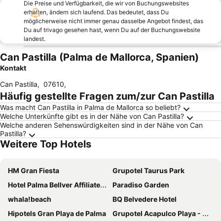
Die Preise und Verfügbarkeit, die wir von Buchungswebsites
erhalten, ändern sich laufend. Das bedeutet, dass Du
möglicherweise nicht immer genau dasselbe Angebot findest, das
Du auf trivago gesehen hast, wenn Du auf der Buchungswebsite
landest.
Can Pastilla (Palma de Mallorca, Spanien)
Kontakt
Can Pastilla
,
07610
,
Häufig gestellte Fragen zum/zur Can Pastilla
Was macht Can Pastilla in Palma de Mallorca so beliebt?
Welche Unterkünfte gibt es in der Nähe von Can Pastilla?
Welche anderen Sehenswürdigkeiten sind in der Nähe von Can
Pastilla?
Weitere Top Hotels
HM Gran Fiesta
Grupotel Taurus Park
Hotel Palma Bellver Affiliated by Meliá
Paradiso Garden
whala!beach
BQ Belvedere Hotel
Hipotels Gran Playa de Palma
Grupotel Acapulco Playa - Adults Only