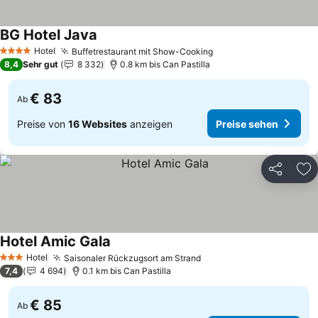
BG Hotel Java
Preise sehen
Hotel
Buffetrestaurant mit Show-Cooking
Preise sehen
4 Sterne
8,4
Sehr gut
8 332
0.8 km bis Can Pastilla
€ 83
Ab
Preise von
16 Websites
anzeigen
Preise sehen
Teilen
Zu
Hotel Amic Gala
Preise sehen
Hotel
Saisonaler Rückzugsort am Strand
Preise sehen
3 Sterne
7,4
4 694
0.1 km bis Can Pastilla
€ 85
Ab