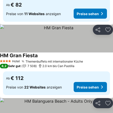
€ 82
Ab
Preise von
11 Websites
anzeigen
Preise sehen
Teilen
Zu
HM Gran Fiesta
Preise sehen
Hotel
Themenbuffets mit internationaler Küche
Preise sehen
4 Sterne
8,2
Sehr gut
7 508
2.0 km bis Can Pastilla
€ 112
Ab
Preise von
22 Websites
anzeigen
Preise sehen
Teilen
Zu