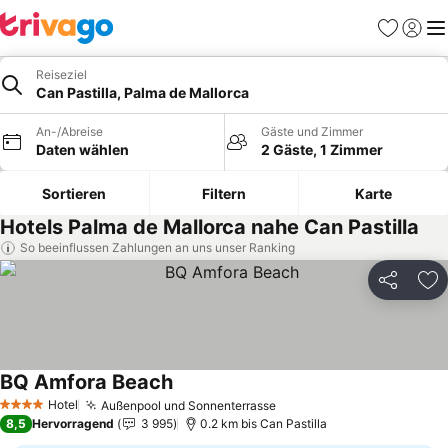
Favoriten
Einlog
Me
Reiseziel
Can Pastilla, Palma de Mallorca
An-/Abreise
Gäste und Zimmer
Daten wählen
2 Gäste, 1 Zimmer
Sortieren
Filtern
Karte
Hotels Palma de Mallorca nahe Can Pastilla
So beeinflussen Zahlungen an uns unser Ranking
Teilen
Zu
BQ Amfora Beach
Preise sehen
Hotel
Außenpool und Sonnenterrasse
Preise sehen
4 Sterne
8,5
Hervorragend
3 995
0.2 km bis Can Pastilla