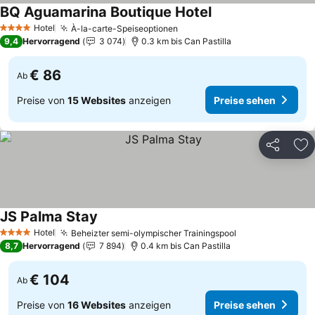
BQ Aguamarina Boutique Hotel
Preise sehen
Hotel
À-la-carte-Speiseoptionen
Preise sehen
4 Sterne
9,4
Hervorragend
3 074
0.3 km bis Can Pastilla
€ 86
Ab
Preise von
15 Websites
anzeigen
Preise sehen
Teilen
Zu
JS Palma Stay
Preise sehen
Hotel
Beheizter semi-olympischer Trainingspool
Preise sehen
4 Sterne
8,7
Hervorragend
7 894
0.4 km bis Can Pastilla
€ 104
Ab
Preise von
16 Websites
anzeigen
Preise sehen