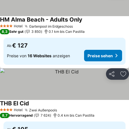
HM Alma Beach - Adults Only
Preise sehen
Hotel
Gartenpool im Erdgeschoss
Preise sehen
4 Sterne
8,3
Sehr gut
3 850
0.1 km bis Can Pastilla
€ 127
Ab
Preise von
16 Websites
anzeigen
Preise sehen
Teilen
Zu
THB El Cid
Preise sehen
Hotel
Zwei Außenpools
Preise sehen
4 Sterne
8,7
Hervorragend
7 624
0.4 km bis Can Pastilla