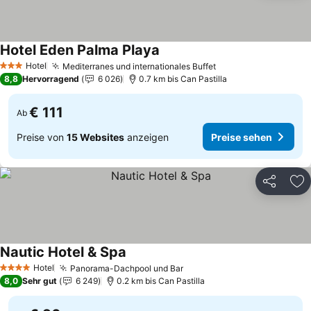
Hotel Eden Palma Playa
Preise sehen
Hotel
Mediterranes und internationales Buffet
Preise sehen
3 Sterne
8,8
Hervorragend
6 026
0.7 km bis Can Pastilla
€ 111
Ab
Preise von
15 Websites
anzeigen
Preise sehen
Teilen
Zu
Nautic Hotel & Spa
Preise sehen
Hotel
Panorama-Dachpool und Bar
Preise sehen
4 Sterne
8,0
Sehr gut
6 249
0.2 km bis Can Pastilla