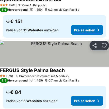
Preise sehen
Hotel
Zwei Außenpools
Preise sehen
3 Sterne
8,6
Hervorragend
1 659
0.3 km bis Can Pastilla
€ 151
Ab
Preise von
11 Websites
anzeigen
Preise sehen
Teilen
Zu
FERGUS Style Palma Beach
Preise sehen
Hotel
Promenadenrestaurant mit Meerblick
Preise sehen
2 Sterne
8,5
Hervorragend
1 465
0.7 km bis Can Pastilla
€ 84
Ab
Preise von
5 Websites
anzeigen
Preise sehen