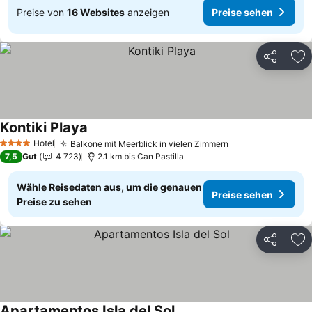
Preise von
16 Websites
anzeigen
Preise sehen
Teilen
Zu
Kontiki Playa
Preise sehen
Hotel
Balkone mit Meerblick in vielen Zimmern
Preise sehen
4 Sterne
7,5
Gut
4 723
2.1 km bis Can Pastilla
Wähle Reisedaten aus, um die genauen
Preise sehen
Preise zu sehen
Teilen
Zu
Apartamentos Isla del Sol