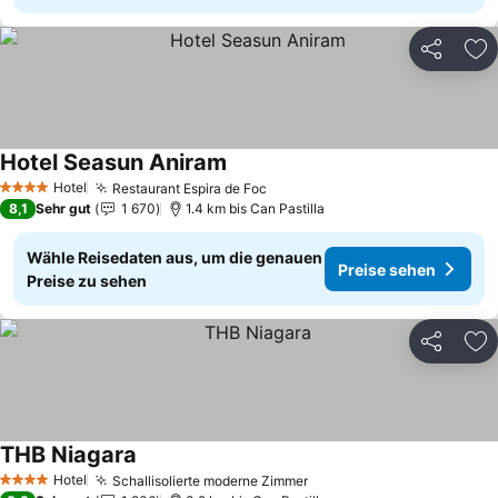
Teilen
Zu
Hotel Seasun Aniram
Preise sehen
Hotel
Restaurant Espira de Foc
Preise sehen
4 Sterne
8,1
Sehr gut
1 670
1.4 km bis Can Pastilla
Wähle Reisedaten aus, um die genauen
Preise sehen
Preise zu sehen
Teilen
Zu
THB Niagara
Preise sehen
Hotel
Schallisolierte moderne Zimmer
Preise sehen
4 Sterne