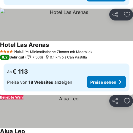
Teilen
Zu
Hotel Las Arenas
Preise sehen
Hotel
Minimalistische Zimmer mit Meerblick
Preise sehen
4 Sterne
8,2
Sehr gut
7 506
0.1 km bis Can Pastilla
€ 113
Ab
Preise von
18 Websites
anzeigen
Preise sehen
Beliebte Wahl
Teilen
Zu
Alua Leo