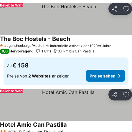
Beliebte Wahl
Teilen
Zu
The Boc Hostels - Beach
Preise sehen
Jugendherberge/Hostel
Industrielle Ästhetik der 1920er Jahre
Preise s
1 Sterne
9,0
Hervorragend
1 811
0.1 km bis Can Pastilla
€ 158
Ab
Preise von
2 Websites
anzeigen
Preise sehen
Beliebte Wahl
Teilen
Zu
Hotel Amic Can Pastilla
Preise sehen
Hotel
Preiswertes Strandhotel