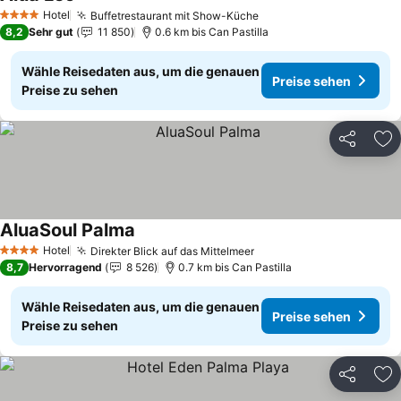
Preise sehen
Hotel
Buffetrestaurant mit Show-Küche
Preise sehen
4 Sterne
8,2
Sehr gut
11 850
0.6 km bis Can Pastilla
Wähle Reisedaten aus, um die genauen
Preise sehen
Preise zu sehen
Teilen
Zu
AluaSoul Palma
Preise sehen
Hotel
Direkter Blick auf das Mittelmeer
Preise sehen
4 Sterne
8,7
Hervorragend
8 526
0.7 km bis Can Pastilla
Wähle Reisedaten aus, um die genauen
Preise sehen
Preise zu sehen
Teilen
Zu