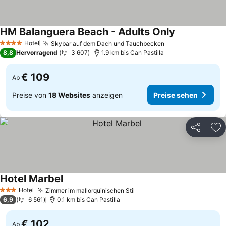
HM Balanguera Beach - Adults Only
Preise sehen
Hotel
Skybar auf dem Dach und Tauchbecken
Preise sehen
4 Sterne
8,8
Hervorragend
3 607
1.9 km bis Can Pastilla
€ 109
Ab
Preise von
18 Websites
anzeigen
Preise sehen
Teilen
Zu
Hotel Marbel
Preise sehen
Hotel
Zimmer im mallorquinischen Stil
Preise sehen
3 Sterne
6,9
6 561
0.1 km bis Can Pastilla
€ 102
Ab