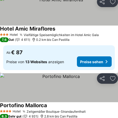
Teilen
Zu
Hotel Amic Miraflores
Preise sehen
Hotel
Vielfältige Speisemöglichkeiten im Hotel Amic Gala
Preise se
3 Sterne
7,6
Gut
4 611
0.2 km bis Can Pastilla
€ 87
Ab
Preise von
13 Websites
anzeigen
Preise sehen
Teilen
Zu
Portofino Mallorca
Preise sehen
Hotel
Zeitgemäßer Boutique-Strandaufenthalt
Preise sehen
4 Sterne
8,3
Sehr gut
4 931
2.8 km bis Can Pastilla