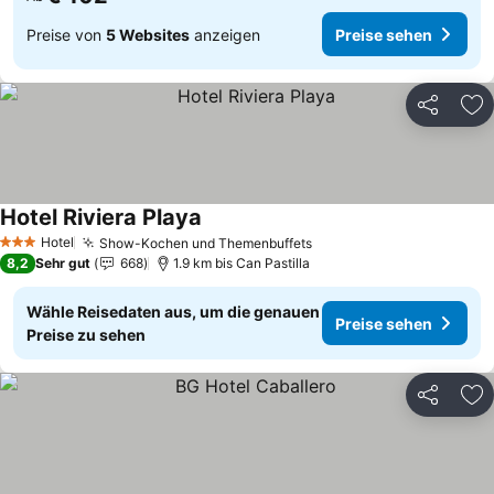
Preise von
5 Websites
anzeigen
Preise sehen
Teilen
Zu
Hotel Riviera Playa
Preise sehen
Hotel
Show-Kochen und Themenbuffets
Preise sehen
3 Sterne
8,2
Sehr gut
668
1.9 km bis Can Pastilla
Wähle Reisedaten aus, um die genauen
Preise sehen
Preise zu sehen
Teilen
Zu