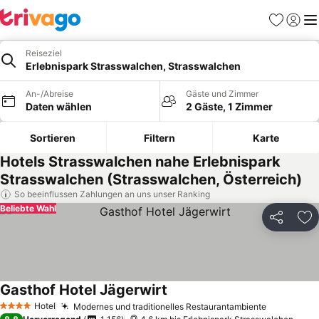
Favoriten
Einlog
Me
Reiseziel
Erlebnispark Strasswalchen, Strasswalchen
An-/Abreise
Gäste und Zimmer
Daten wählen
2 Gäste, 1 Zimmer
Sortieren
Filtern
Karte
Hotels Strasswalchen nahe Erlebnispark
Strasswalchen (Strasswalchen, Österreich)
So beeinflussen Zahlungen an uns unser Ranking
Beliebte Wahl
Teilen
Zu
Gasthof Hotel Jägerwirt
Preise sehen
Hotel
Modernes und traditionelles Restaurantambiente
Preise se
4 Sterne