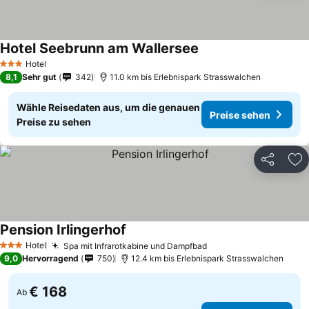
Hotel Seebrunn am Wallersee
Preise sehen
Hotel
3 Sterne
8,1
Sehr gut
342
11.0 km bis Erlebnispark Strasswalchen
Wähle Reisedaten aus, um die genauen
Preise sehen
Preise zu sehen
Teilen
Zu
Pension Irlingerhof
Preise sehen
Hotel
Spa mit Infrarotkabine und Dampfbad
Preise sehen
3 Sterne
9,0
Hervorragend
750
12.4 km bis Erlebnispark Strasswalchen
€ 168
Ab