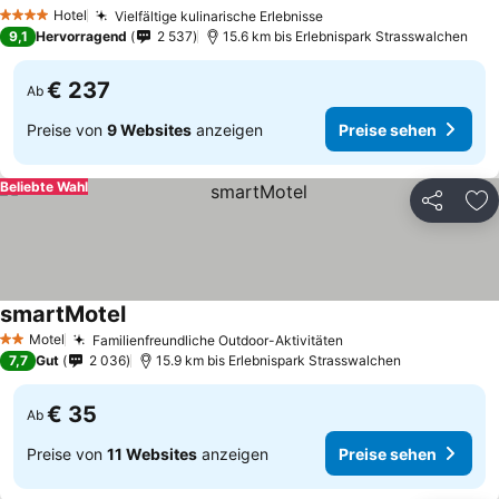
Preise sehen
Hotel
Vielfältige kulinarische Erlebnisse
Preise sehen
4 Sterne
9,1
Hervorragend
2 537
15.6 km bis Erlebnispark Strasswalchen
€ 237
Ab
Preise von
9 Websites
anzeigen
Preise sehen
Beliebte Wahl
Teilen
Zu
smartMotel
Preise sehen
Motel
Familienfreundliche Outdoor-Aktivitäten
Preise sehen
2 Sterne
7,7
Gut
2 036
15.9 km bis Erlebnispark Strasswalchen
€ 35
Ab
Preise von
11 Websites
anzeigen
Preise sehen