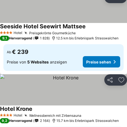
Teilen
Zu
Seeside Hotel Seewirt Mattsee
Preise sehen
Hotel
Preisgekrönte Gourmetküche
Preise sehen
4 Sterne
9,1
Hervorragend
1 828
12.5 km bis Erlebnispark Strasswalchen
€ 239
Ab
Preise von
5 Websites
anzeigen
Preise sehen
Teilen
Zu
Hotel Krone
Preise sehen
Hotel
Wellnessbereich mit Zirbensauna
Preise sehen
4 Sterne
9,2
Hervorragend
2 164
15.7 km bis Erlebnispark Strasswalchen