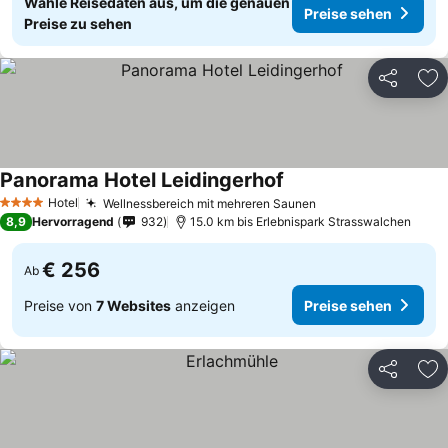
Wähle Reisedaten aus, um die genauen
Preise sehen
Preise zu sehen
Teilen
Zu
Panorama Hotel Leidingerhof
Preise sehen
Hotel
Wellnessbereich mit mehreren Saunen
Preise sehen
4 Sterne
8,9
Hervorragend
932
15.0 km bis Erlebnispark Strasswalchen
€ 256
Ab
Preise von
7 Websites
anzeigen
Preise sehen
Teilen
Zu