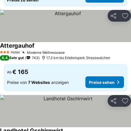
Teilen
Zu
Attergauhof
Preise sehen
Hotel
Moderne Wellnessoase
Preise sehen
3 Sterne
8,4
Sehr gut
743
17.2 km bis Erlebnispark Strasswalchen
€ 165
Ab
Preise von
7 Websites
anzeigen
Preise sehen
Teilen
Zu
Landhotel Gschirnwirt