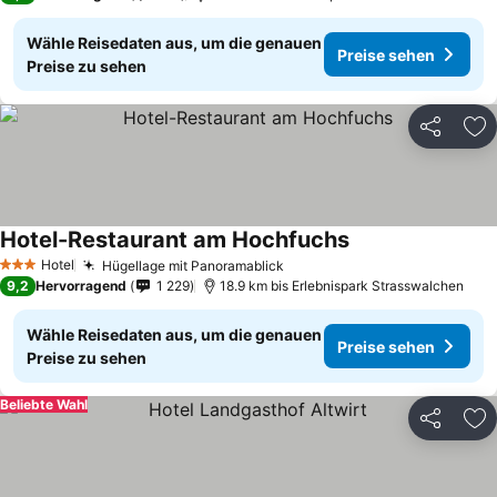
Wähle Reisedaten aus, um die genauen
Preise sehen
Preise zu sehen
Teilen
Zu
Hotel-Restaurant am Hochfuchs
Preise sehen
Hotel
Hügellage mit Panoramablick
Preise sehen
3 Sterne
9,2
Hervorragend
1 229
18.9 km bis Erlebnispark Strasswalchen
Wähle Reisedaten aus, um die genauen
Preise sehen
Preise zu sehen
Beliebte Wahl
Teilen
Zu