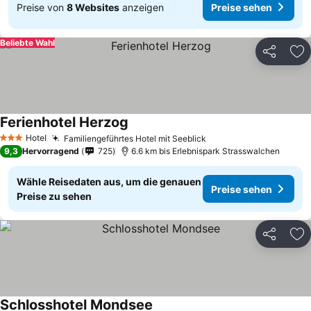
Preise von
8 Websites
anzeigen
Preise sehen
Beliebte Wahl
Teilen
Zu
Ferienhotel Herzog
Preise sehen
Hotel
Familiengeführtes Hotel mit Seeblick
Preise sehen
3 Sterne
9,3
Hervorragend
725
6.6 km bis Erlebnispark Strasswalchen
Wähle Reisedaten aus, um die genauen
Preise sehen
Preise zu sehen
Teilen
Zu
Schlosshotel Mondsee