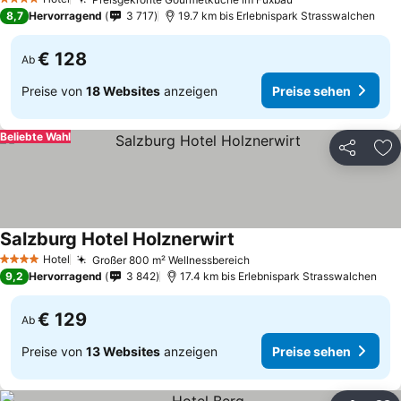
Preise sehen
Preise sehen
4 Sterne
8,7
Hervorragend
3 717
19.7 km bis Erlebnispark Strasswalchen
€ 128
Ab
Preise von
18 Websites
anzeigen
Preise sehen
Beliebte Wahl
Teilen
Zu
Salzburg Hotel Holznerwirt
Preise sehen
Hotel
Großer 800 m² Wellnessbereich
Preise sehen
4 Sterne
9,2
Hervorragend
3 842
17.4 km bis Erlebnispark Strasswalchen
€ 129
Ab
Preise von
13 Websites
anzeigen
Preise sehen