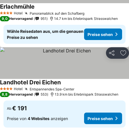
Erlachmühle
Preise sehen
Hotel
Panoramablick auf den Schafberg
Preise sehen
4 Sterne
9,0
Hervorragend
951
14.7 km bis Erlebnispark Strasswalchen
Wähle Reisedaten aus, um die genauen
Preise sehen
Preise zu sehen
Teilen
Zu
Landhotel Drei Eichen
Preise sehen
Hotel
Entspannendes Spa-Center
Preise sehen
4 Sterne
8,8
Hervorragend
553
13.9 km bis Erlebnispark Strasswalchen
€ 191
Ab
Preise von
4 Websites
anzeigen
Preise sehen