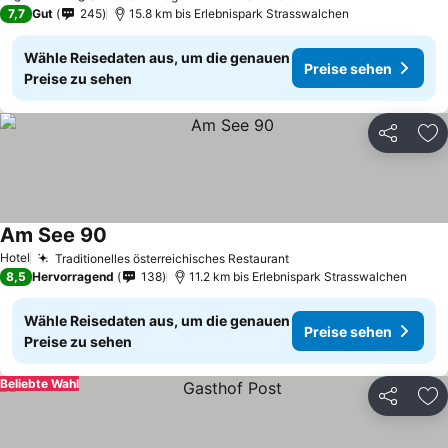
7,7
Gut
245
15.8 km bis Erlebnispark Strasswalchen
Wähle Reisedaten aus, um die genauen
Preise sehen
Preise zu sehen
Teilen
Zu
Am See 90
Preise sehen
Hotel
Traditionelles österreichisches Restaurant
Preise sehen
8,5
Hervorragend
138
11.2 km bis Erlebnispark Strasswalchen
Wähle Reisedaten aus, um die genauen
Preise sehen
Preise zu sehen
Beliebte Wahl
Teilen
Zu