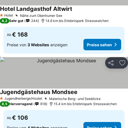
Hotel Landgasthof Altwirt
Preise sehen
Hotel
Nähe zum Obertrumer See
Preise sehen
1 Sterne
8,2
Sehr gut
244
14.6 km bis Erlebnispark Strasswalchen
€ 168
Ab
Preise von
3 Websites
anzeigen
Preise sehen
Teilen
Zu
Jugendgästehaus Mondsee
Preise sehen
Jugendherberge/Hostel
Malerische Berg- und Seeblicke
Preise sehen
1 Sterne
8,5
Hervorragend
618
15.4 km bis Erlebnispark Strasswalchen
€ 106
Ab
Preise von
4 Websites
anzeigen
Preise sehen