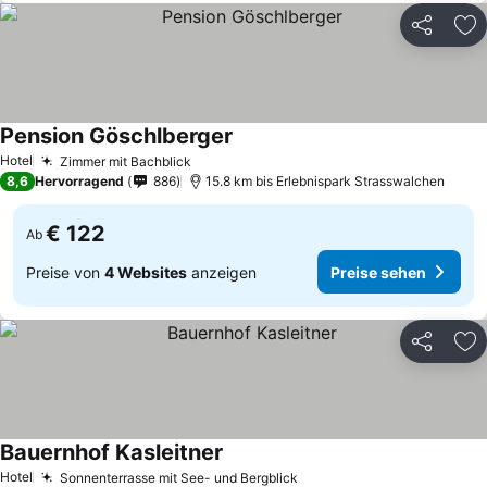
Teilen
Zu
Pension Göschlberger
Preise sehen
Hotel
Zimmer mit Bachblick
Preise sehen
8,6
Hervorragend
886
15.8 km bis Erlebnispark Strasswalchen
€ 122
Ab
Preise von
4 Websites
anzeigen
Preise sehen
Teilen
Zu
Bauernhof Kasleitner
Preise sehen
Hotel
Sonnenterrasse mit See- und Bergblick
Preise sehen