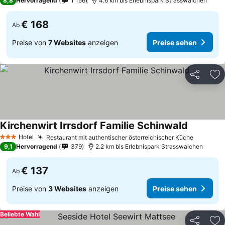
8,8
Hervorragend
1 156
4.6 km bis Erlebnispark Strasswalchen
€ 168
Ab
Preise von
7 Websites
anzeigen
Preise sehen
Teilen
Zu
Kirchenwirt Irrsdorf Familie Schinwald
Preise se
Hotel
Restaurant mit authentischer österreichischer Küche
Preise s
3 Sterne
9,1
Hervorragend
379
2.2 km bis Erlebnispark Strasswalchen
€ 137
Ab
Preise von
3 Websites
anzeigen
Preise sehen
Beliebte Wahl