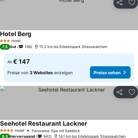
Teilen
Zu
Hotel Berg
Preise sehen
Hotel
3 Sterne
7,5
Gut
196
15.3 km bis Erlebnispark Strasswalchen
€ 147
Ab
Preise von
3 Websites
anzeigen
Preise sehen
Teilen
Zu
Seehotel Restaurant Lackner
Preise sehen
Hotel
Panorama-Spa mit Seeblick
Preise sehen
4 Sterne
9,5
Hervorragend
942
16.1 km bis Erlebnispark Strasswalchen