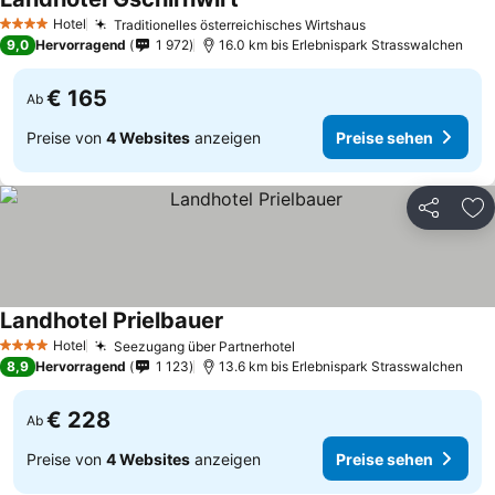
Preise sehen
Hotel
Traditionelles österreichisches Wirtshaus
Preise sehen
4 Sterne
9,0
Hervorragend
1 972
16.0 km bis Erlebnispark Strasswalchen
€ 165
Ab
Preise von
4 Websites
anzeigen
Preise sehen
Teilen
Zu
Landhotel Prielbauer
Preise sehen
Hotel
Seezugang über Partnerhotel
Preise sehen
4 Sterne
8,9
Hervorragend
1 123
13.6 km bis Erlebnispark Strasswalchen
€ 228
Ab
Preise von
4 Websites
anzeigen
Preise sehen