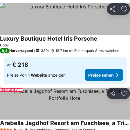
Teilen
Zu
Luxury Boutique Hotel Iris Porsche
Preise sehen
Hotel
9,3
Hervorragend
339
15.7 km bis Erlebnispark Strasswalchen
€ 218
Ab
Preise von
1 Website
anzeigen
Preise sehen
Beliebte Wahl
Teilen
Zu
Arabella Jagdhof Resort am Fuschlsee, a Tribute Portfolio Hotel
Hotel
Preisgekrönte Gourmetküche im Fuxbau