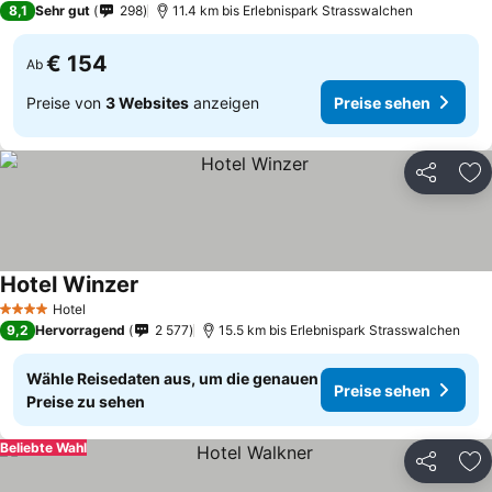
8,1
Sehr gut
298
11.4 km bis Erlebnispark Strasswalchen
€ 154
Ab
Preise von
3 Websites
anzeigen
Preise sehen
Teilen
Zu
Hotel Winzer
Preise sehen
Hotel
4 Sterne
9,2
Hervorragend
2 577
15.5 km bis Erlebnispark Strasswalchen
Wähle Reisedaten aus, um die genauen
Preise sehen
Preise zu sehen
Beliebte Wahl
Teilen
Zu