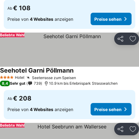
€ 108
Ab
Preise von
4 Websites
anzeigen
Preise sehen
Beliebte Wahl
Teilen
Zu
Seehotel Garni Pöllmann
Preise sehen
Hotel
Seeterrasse zum Speisen
Preise sehen
4 Sterne
8,4
Sehr gut
739
10.9 km bis Erlebnispark Strasswalchen
€ 208
Ab
Preise von
4 Websites
anzeigen
Preise sehen
Beliebte Wahl
Teilen
Zu