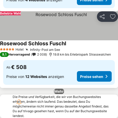
Beliebte Wahl
Teilen
Zu
Rosewood Schloss Fuschl
Preise sehen
Hotel
Infinity-Pool am See
Preise sehen
5 Sterne
9,1
Hervorragend
2 008
19.8 km bis Erlebnispark Strasswalchen
€ 508
Ab
Preise von
12 Websites
anzeigen
Preise sehen
Mehr
Die Preise und Verfügbarkeit, die wir von Buchungswebsites
erhalten, ändern sich laufend. Das bedeutet, dass Du
möglicherweise nicht immer genau dasselbe Angebot findest, das
Du auf trivago gesehen hast, wenn Du auf der Buchungswebsite
landest.