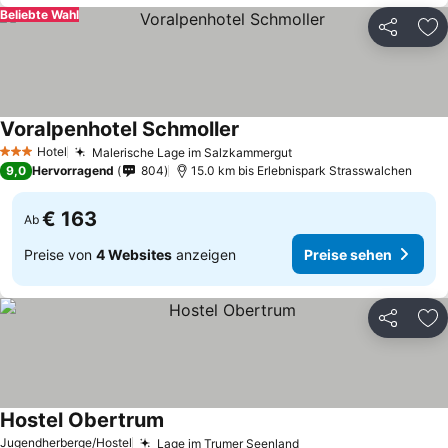
Beliebte Wahl
Teilen
Zu
Voralpenhotel Schmoller
Preise sehen
Hotel
Malerische Lage im Salzkammergut
Preise sehen
3 Sterne
9,0
Hervorragend
804
15.0 km bis Erlebnispark Strasswalchen
€ 163
Ab
Preise von
4 Websites
anzeigen
Preise sehen
Teilen
Zu
Hostel Obertrum
Preise sehen
Jugendherberge/Hostel
Lage im Trumer Seenland
Preise sehen