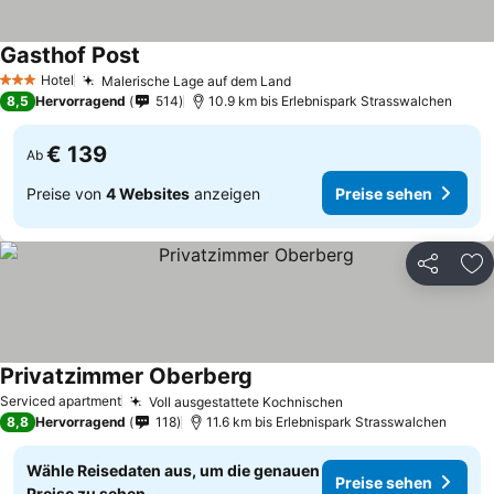
Gasthof Post
Preise sehen
Hotel
Malerische Lage auf dem Land
Preise sehen
3 Sterne
8,5
Hervorragend
514
10.9 km bis Erlebnispark Strasswalchen
€ 139
Ab
Preise von
4 Websites
anzeigen
Preise sehen
Teilen
Zu
Privatzimmer Oberberg
Preise sehen
Serviced apartment
Voll ausgestattete Kochnischen
Preise sehen
8,8
Hervorragend
118
11.6 km bis Erlebnispark Strasswalchen
Wähle Reisedaten aus, um die genauen
Preise sehen
Preise zu sehen