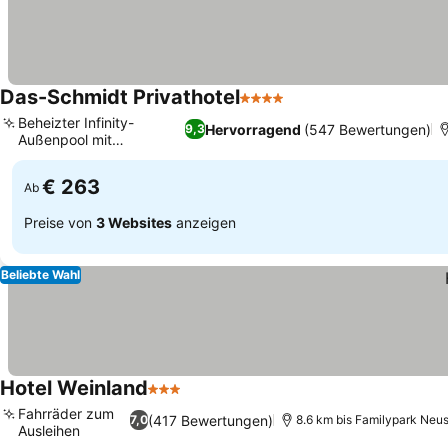
Das-Schmidt Privathotel
4 Sterne
Beheizter Infinity-
Hervorragend
(547 Bewertungen)
9,3
Außenpool mit
Granderwasser
€ 263
Ab
Preise von
3 Websites
anzeigen
Beliebte Wahl
Hotel Weinland
3 Sterne
Fahrräder zum
(417 Bewertungen)
7,0
8.6 km bis Familypark Neus
Ausleihen