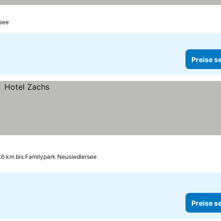
rsee
Preise s
.6 km bis Familypark Neusiedlersee
Preise s