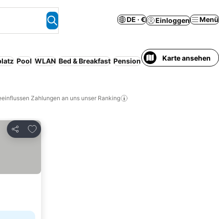
DE · €
Menü
Einloggen
Karte ansehen
latz
Pool
WLAN
Bed & Breakfast
Pension
Familien
Haustiere er
eeinflussen Zahlungen an uns unser Ranking
Zu Favoriten hinzufügen
Teilen