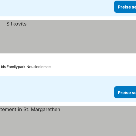
Preise s
 bis Familypark Neusiedlersee
Preise s