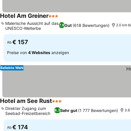
Hotel Am Greiner
3 Sterne
Malerische Aussicht auf das
Gut
(618 Bewertungen)
7,9
2.0 km b
UNESCO-Welterbe
€ 157
Ab
Preise von
4 Websites
anzeigen
Beliebte Wahl
Hotel am See Rust
3 Sterne
Direkter Zugang zum
Sehr gut
(1 777 Bewertungen)
8,3
3.6
Seebad-Freizeitbereich
€ 174
Ab