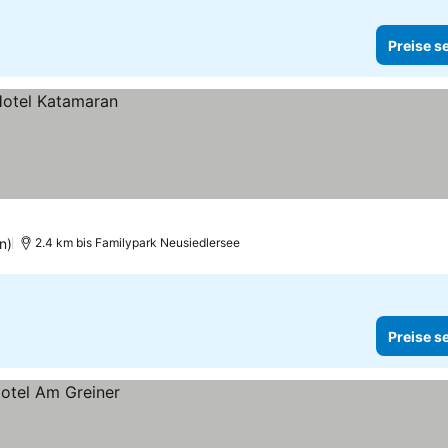
Preise s
n)
2.4 km bis Familypark Neusiedlersee
Preise s