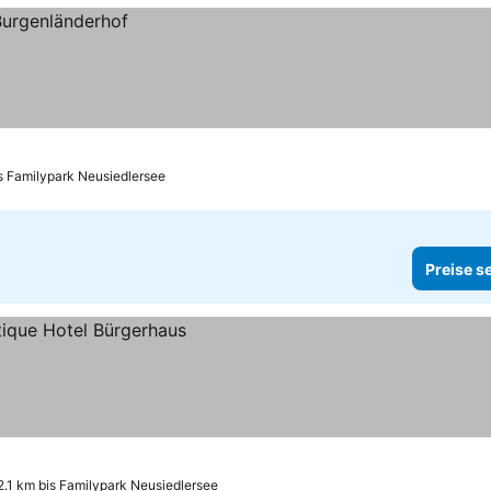
s Familypark Neusiedlersee
Preise s
2.1 km bis Familypark Neusiedlersee