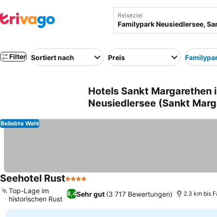
Reiseziel
Filter
Sortiert nach
Preis
Familypa
Hotels Sankt Margarethen 
Neusiedlersee (Sankt Marg
Beliebte Wahl
Seehotel Rust
4 Sterne
Top-Lage im
Sehr gut
(3 717 Bewertungen)
8,4
2.3 km bis 
historischen Rust