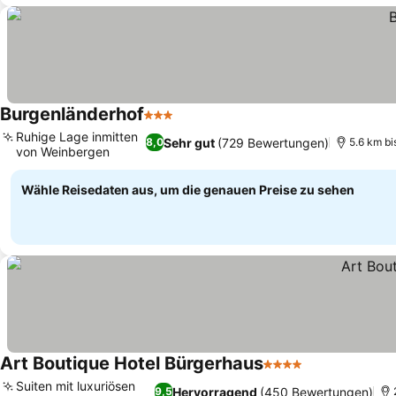
Burgenländerhof
3 Sterne
Ruhige Lage inmitten
Sehr gut
(729 Bewertungen)
8,0
5.6 km bi
von Weinbergen
Wähle Reisedaten aus, um die genauen Preise zu sehen
Art Boutique Hotel Bürgerhaus
4 Sterne
Suiten mit luxuriösen
Hervorragend
(450 Bewertungen)
9,5