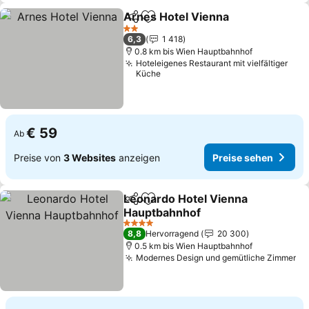
Arnes Hotel Vienna
Teilen
Zu Favoriten hinzufügen
Preise
2 Sterne
6,3
1 418
0.8 km bis Wien Hauptbahnhof
Hoteleigenes Restaurant mit vielfältiger
Küche
€ 59
Ab
Preise von
3 Websites
anzeigen
Preise sehen
Leonardo Hotel Vienna
Teilen
Zu Favoriten hinzufügen
Hauptbahnhof
Preise sehen
4 Sterne
8,8
Hervorragend
20 300
0.5 km bis Wien Hauptbahnhof
Modernes Design und gemütliche Zimmer
Pr