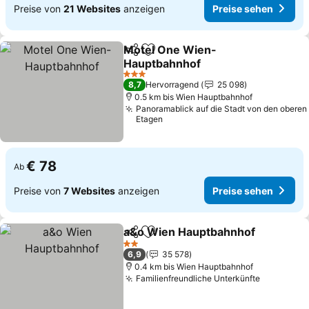
Preise von
21 Websites
anzeigen
Preise sehen
Motel One Wien-
Teilen
Zu Favoriten hinzufügen
Hauptbahnhof
Preise sehen
3 Sterne
8,7
Hervorragend
25 098
0.5 km bis Wien Hauptbahnhof
Panoramablick auf die Stadt von den oberen
Etagen
€ 78
Ab
Preise von
7 Websites
anzeigen
Preise sehen
a&o Wien Hauptbahnhof
Teilen
Zu Favoriten hinzufügen
P
2 Sterne
6,9
35 578
0.4 km bis Wien Hauptbahnhof
Familienfreundliche Unterkünfte
Preise se