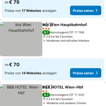
€ 79
Ab
Preise von
17 Websites
anzeigen
Preise sehen
ibis Wien Hauptbahnhof
Teilen
Zu Favoriten hinzufügen
Pr
3 Sterne
8,7
Hervorragend
17 749
2.8 km bis Favoriten
Modernes und stilvolles Interieur
Preise s
€ 70
Ab
Preise von
14 Websites
anzeigen
Preise sehen
B&B HOTEL Wien-Hbf
Teilen
Zu Favoriten hinzufügen
Prei
2 Sterne
8,7
Hervorragend
11 322
2.3 km bis Favoriten
Moderne und saubere Zimmer
Preise seh