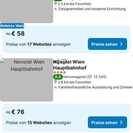
2.5 km bis Favoriten
Designermöbel und moderne Einrichtung
Pre
Beliebte Wahl
€ 58
Ab
Preise von
17 Websites
anzeigen
Preise sehen
Novotel Wien
Teilen
Zu Favoriten hinzufügen
Hauptbahnhof
Preise sehen
4 Sterne
8,8
Hervorragend
12 345
2.8 km bis Favoriten
Familienfreundliche Ausstattung und Zimmer
€ 76
Ab
Preise von
15 Websites
anzeigen
Preise sehen