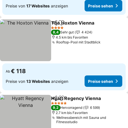
Preise von
17 Websites
anzeigen
Preise sehen
The Hoxton Vienna
Teilen
Zu Favoriten hinzufügen
Preise
4 Sterne
8,4
Sehr gut
4 424
4.5 km bis Favoriten
Rooftop-Pool mit Stadtblick
Preise sehen
€ 118
Ab
Preise von
13 Websites
anzeigen
Preise sehen
Hyatt Regency Vienna
Teilen
Zu Favoriten hinzufügen
Prei
5 Sterne
9,2
Hervorragend
6 599
2.7 km bis Favoriten
Wellnessbereich mit Sauna und
Fitnessstudio