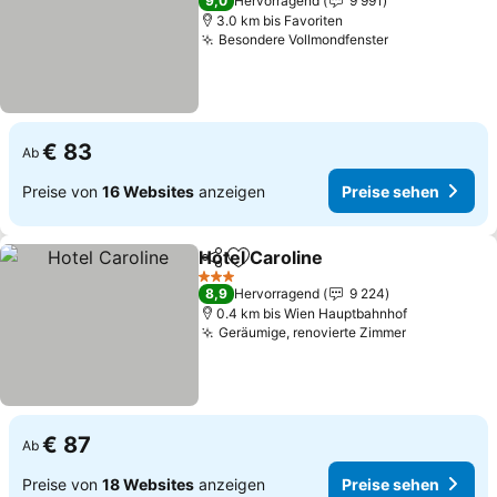
9,0
Hervorragend
9 991
3.0 km bis Favoriten
Besondere Vollmondfenster
Preise sehen
€ 83
Ab
Preise von
16 Websites
anzeigen
Preise sehen
Hotel Caroline
Teilen
Zu Favoriten hinzufügen
Preise sehe
3 Sterne
8,9
Hervorragend
9 224
0.4 km bis Wien Hauptbahnhof
Geräumige, renovierte Zimmer
Preise seh
€ 87
Ab
Preise von
18 Websites
anzeigen
Preise sehen