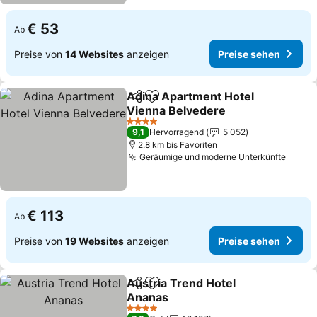
€ 53
Ab
Preise von
14 Websites
anzeigen
Preise sehen
Adina Apartment Hotel
Teilen
Zu Favoriten hinzufügen
Vienna Belvedere
Preise sehen
4 Sterne
9,1
Hervorragend
5 052
2.8 km bis Favoriten
Geräumige und moderne Unterkünfte
Preis
€ 113
Ab
Preise von
19 Websites
anzeigen
Preise sehen
Austria Trend Hotel
Teilen
Zu Favoriten hinzufügen
Ananas
Preise sehen
4 Sterne