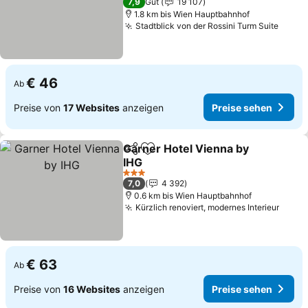
7,9
Gut
19 107
1.8 km bis Wien Hauptbahnhof
Stadtblick von der Rossini Turm Suite
Preis
€ 46
Ab
Preise von
17 Websites
anzeigen
Preise sehen
Garner Hotel Vienna by
Teilen
Zu Favoriten hinzufügen
IHG
Preise sehen
3 Sterne
7,0
4 392
0.6 km bis Wien Hauptbahnhof
Kürzlich renoviert, modernes Interieur
Preis
€ 63
Ab
Preise von
16 Websites
anzeigen
Preise sehen