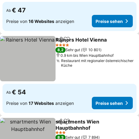
€ 47
Ab
Preise von
16 Websites
anzeigen
Preise sehen
Rainers Hotel Vienna
Teilen
Zu Favoriten hinzufügen
Preis
4 Sterne
8,2
Sehr gut
10 801
0.9 km bis Wien Hauptbahnhof
Restaurant mit regionaler österreichischer
Küche
€ 54
Ab
Preise von
17 Websites
anzeigen
Preise sehen
smartments Wien
Teilen
Zu Favoriten hinzufügen
Hauptbahnhof
Preise sehen
3 Sterne
8,3
Sehr gut
7 894