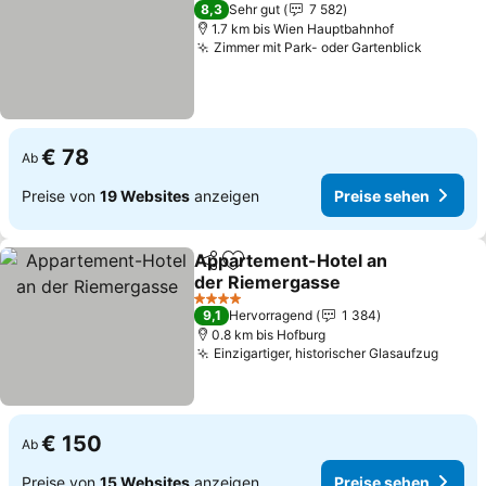
4 Sterne
8,3
Sehr gut
7 582
1.7 km bis Wien Hauptbahnhof
Zimmer mit Park- oder Gartenblick
Preise 
€ 78
Ab
Preise von
19 Websites
anzeigen
Preise sehen
Appartement-Hotel an
Teilen
Zu Favoriten hinzufügen
der Riemergasse
Preise sehen
4 Sterne
9,1
Hervorragend
1 384
0.8 km bis Hofburg
Einzigartiger, historischer Glasaufzug
Preis
€ 150
Ab
Preise von
15 Websites
anzeigen
Preise sehen