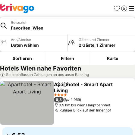
Favoriten
Einlog
Me
Reiseziel
Favoriten, Wien
An-/Abreise
Gäste und Zimmer
Daten wählen
2 Gäste, 1 Zimmer
Sortieren
Filtern
Karte
Hotels Wien nahe Favoriten
So beeinflussen Zahlungen an uns unser Ranking
Aparthotel - Smart Apart
Teilen
Zu Favoriten hinzufügen
Living
Preise sehen
4 Sterne
6,8
1 969
0.9 km bis Wien Hauptbahnhof
Ruhiger Blick auf den Innenhof
Preise seh