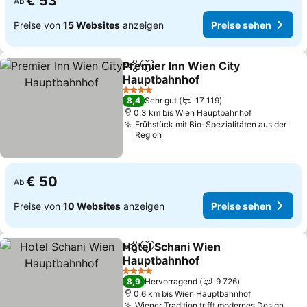
€ 53
Ab
Preise von
15 Websites
anzeigen
Preise sehen
Premier Inn Wien City
Teilen
Zu Favoriten hinzufügen
Hauptbahnhof
Preise sehen
4 Sterne
8,4
Sehr gut
17 119
0.3 km bis Wien Hauptbahnhof
Frühstück mit Bio-Spezialitäten aus der
Region
€ 50
Ab
Preise von
10 Websites
anzeigen
Preise sehen
Hotel Schani Wien
Teilen
Zu Favoriten hinzufügen
Hauptbahnhof
Preise sehen
4 Sterne
8,9
Hervorragend
9 726
0.6 km bis Wien Hauptbahnhof
Wiener Tradition trifft modernes Design