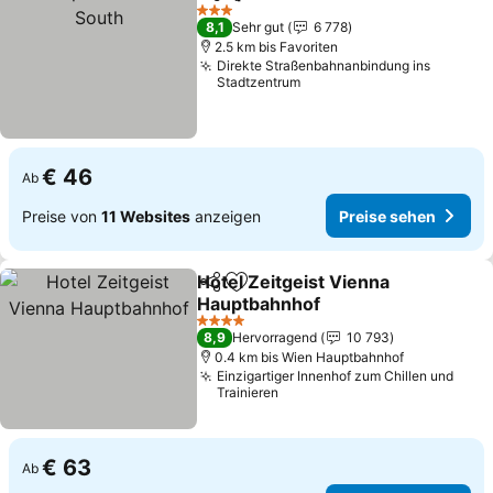
Teilen
Zu Favoriten hinzufügen
P
3 Sterne
8,1
Sehr gut
6 778
2.5 km bis Favoriten
Direkte Straßenbahnanbindung ins
Stadtzentrum
€ 46
Ab
Preise von
11 Websites
anzeigen
Preise sehen
Hotel Zeitgeist Vienna
Teilen
Zu Favoriten hinzufügen
Hauptbahnhof
Preise sehen
4 Sterne
8,9
Hervorragend
10 793
0.4 km bis Wien Hauptbahnhof
Einzigartiger Innenhof zum Chillen und
Trainieren
€ 63
Ab