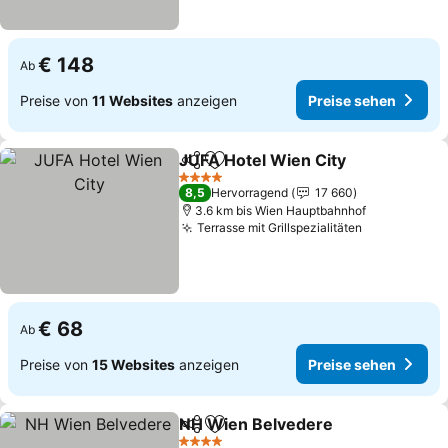
€ 148
Ab
Preise von
11 Websites
anzeigen
Preise sehen
JUFA Hotel Wien City
Teilen
Zu Favoriten hinzufügen
Prei
4 Sterne
8,5
Hervorragend
17 660
3.6 km bis Wien Hauptbahnhof
Terrasse mit Grillspezialitäten
Preise seh
€ 68
Ab
Preise von
15 Websites
anzeigen
Preise sehen
NH Wien Belvedere
Teilen
Zu Favoriten hinzufügen
Preise