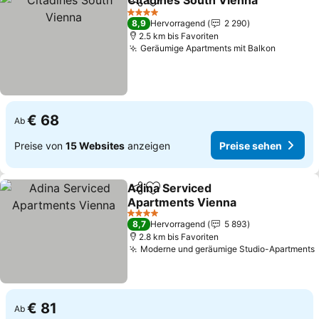
Citadines South Vienna
Teilen
Zu Favoriten hinzufügen
Pr
4 Sterne
8,9
Hervorragend
2 290
2.5 km bis Favoriten
Geräumige Apartments mit Balkon
Preise 
€ 68
Ab
Preise von
15 Websites
anzeigen
Preise sehen
Adina Serviced
Teilen
Zu Favoriten hinzufügen
Apartments Vienna
Preise sehen
4 Sterne
8,7
Hervorragend
5 893
2.8 km bis Favoriten
Moderne und geräumige Studio-Apartments
€ 81
Ab