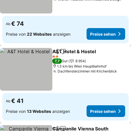
Prei
€ 74
Ab
Preise von
22 Websites
anzeigen
Preise sehen
A&T Hotel & Hostel
Teilen
Zu Favoriten hinzufügen
Preise 
2 Sterne
7,7
Gut
8 954
1.3 km bis Wien Hauptbahnhof
Dachfensterzimmer mit Kirchenblick
Preise
€ 41
Ab
Preise von
13 Websites
anzeigen
Preise sehen
Campanile Vienna South