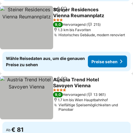
Steiner Residences
Teilen
Zu Favoriten hinzufügen
Vienna Reumannplatz
Preise sehen
3 Sterne
9,0
Hervorragend
215
1.3 km bis Favoriten
Historisches Gebäude, modern renoviert
Pre
Wähle Reisedaten aus, um die genauen
Preise sehen
Preise zu sehen
Austria Trend Hotel
Teilen
Zu Favoriten hinzufügen
Savoyen Vienna
Preise sehen
4 Sterne
9,0
Hervorragend
13 961
1.7 km bis Wien Hauptbahnhof
Vielfältige Speisemöglichkeiten und
Pianobar
€ 81
Ab