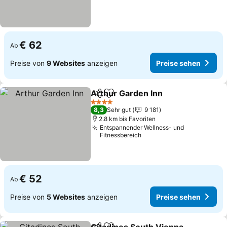
€ 62
Ab
Preise von
9 Websites
anzeigen
Preise sehen
Arthur Garden Inn
Teilen
Zu Favoriten hinzufügen
Preise s
4 Sterne
8,3
Sehr gut
9 181
2.8 km bis Favoriten
Entspannender Wellness- und
Fitnessbereich
€ 52
Ab
Preise von
5 Websites
anzeigen
Preise sehen