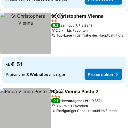
St Christophers Vienna
Teilen
Zu Favoriten hinzufügen
Pr
2 Sterne
8,2
Sehr gut
8 234
2.2 km bis Favoriten
Top-Lage in der Nähe des Hauptbahnhofs
Pr
€ 51
Ab
Preise von
8 Websites
anzeigen
Preise sehen
Rioca Vienna Posto 2
Teilen
Zu Favoriten hinzufügen
Preis
3 Sterne
9,1
Hervorragend
19 857
3.6 km bis Favoriten
Einzigartiger Schaukelstuhl im Zimmer
Prei