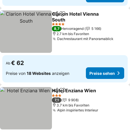
Clarion Hotel Vienna
Teilen
Zu Favoriten hinzufügen
South
Preise sehen
4 Sterne
8,7
Hervorragend
5 166
2.7 km bis Favoriten
Dachrestaurant mit Panoramablick
Preise 
€ 62
Ab
Preise von
18 Websites
anzeigen
Preise sehen
Hotel Enziana Wien
Teilen
Zu Favoriten hinzufügen
Preise
3 Sterne
7,1
9 908
3.7 km bis Favoriten
Alpin inspiriertes Interieur
Preise sehen