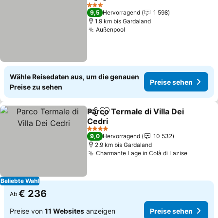
Teilen
Zu Favoriten hinzufügen
Preise s
3 Sterne
9,5
Hervorragend
1 598
1.9 km bis Gardaland
Außenpool
Preise sehen
Wähle Reisedaten aus, um die genauen
Preise sehen
Preise zu sehen
Parco Termale di Villa Dei
Teilen
Zu Favoriten hinzufügen
Cedri
Preise sehen
4 Sterne
9,0
Hervorragend
10 532
2.9 km bis Gardaland
Charmante Lage in Colà di Lazise
Preise s
Beliebte Wahl
€ 236
Ab
Preise von
11 Websites
anzeigen
Preise sehen