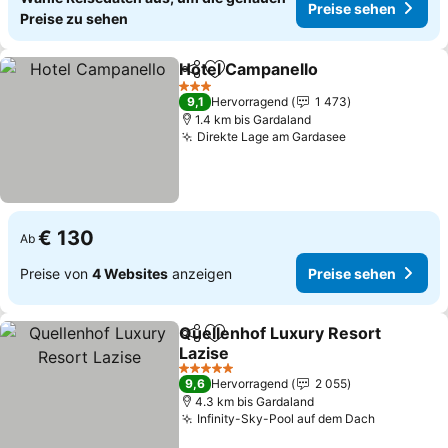
Preise sehen
Preise zu sehen
Hotel Campanello
Teilen
Zu Favoriten hinzufügen
Preise s
3 Sterne
9,1
Hervorragend
1 473
1.4 km bis Gardaland
Direkte Lage am Gardasee
Preise sehen
€ 130
Ab
Preise von
4 Websites
anzeigen
Preise sehen
Quellenhof Luxury Resort
Teilen
Zu Favoriten hinzufügen
Lazise
Preise sehen
5 Sterne
9,6
Hervorragend
2 055
4.3 km bis Gardaland
Infinity-Sky-Pool auf dem Dach
Preise se