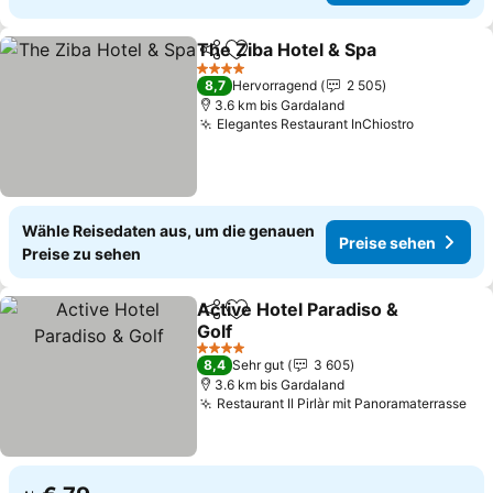
The Ziba Hotel & Spa
Teilen
Zu Favoriten hinzufügen
Preis
4 Sterne
8,7
Hervorragend
2 505
3.6 km bis Gardaland
Elegantes Restaurant InChiostro
Preise se
Wähle Reisedaten aus, um die genauen
Preise sehen
Preise zu sehen
Active Hotel Paradiso &
Teilen
Zu Favoriten hinzufügen
Golf
Preise sehen
4 Sterne
8,4
Sehr gut
3 605
3.6 km bis Gardaland
Restaurant Il Pirlàr mit Panoramaterrasse
Pre