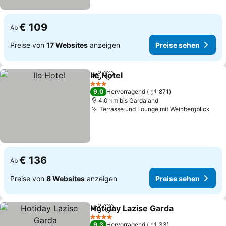
€ 109
Ab
Preise von
17 Websites
anzeigen
Preise sehen
Ile Hotel
Teilen
Zu Favoriten hinzufügen
Preise sehen
3 Sterne
9,0
Hervorragend
871
4.0 km bis Gardaland
Terrasse und Lounge mit Weinbergblick
Prei
€ 136
Ab
Preise von
8 Websites
anzeigen
Preise sehen
Hotiday Lazise Garda
Teilen
Zu Favoriten hinzufügen
Preis
4 Sterne
9,3
Hervorragend
33