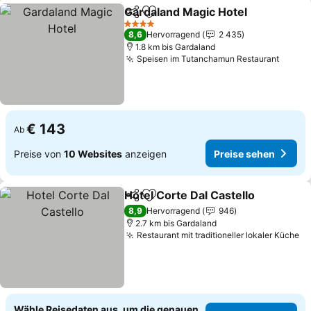
Gardaland Magic Hotel
Teilen
Zu Favoriten hinzufügen
Pre
4 Sterne
8,6
Hervorragend
2 435
1.8 km bis Gardaland
Speisen im Tutanchamun Restaurant
Preis
€ 143
Ab
Preise von
10 Websites
anzeigen
Preise sehen
Hotel Corte Dal Castello
Teilen
Zu Favoriten hinzufügen
Pr
8,9
Hervorragend
946
2.7 km bis Gardaland
Restaurant mit traditioneller lokaler Küche
Pr
Wähle Reisedaten aus, um die genauen