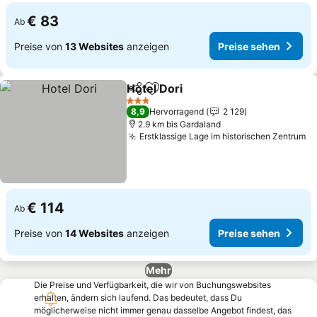
€ 83
Ab
Preise von
13 Websites
anzeigen
Preise sehen
Hotel Dori
Teilen
Zu Favoriten hinzufügen
Preise sehen
3 Sterne
8,9
Hervorragend
2 129
2.9 km bis Gardaland
Erstklassige Lage im historischen Zentrum
Pr
€ 114
Ab
Preise von
14 Websites
anzeigen
Preise sehen
Mehr
Die Preise und Verfügbarkeit, die wir von Buchungswebsites
erhalten, ändern sich laufend. Das bedeutet, dass Du
möglicherweise nicht immer genau dasselbe Angebot findest, das