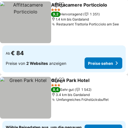
Affittacamere Porticciolo
Teilen
Zu Favoriten hinzufügen
P
3 Sterne
9,2
Hervorragend
1 351
1.4 km bis Gardaland
Restaurant Trattoria Porticciolo am See
Prei
€ 84
Ab
Preise von
2 Websites
anzeigen
Preise sehen
Green Park Hotel
Teilen
Zu Favoriten hinzufügen
Preise se
3 Sterne
8,4
Sehr gut
1 542
3.4 km bis Gardaland
Umfangreiches Frühstücksbuffet
Preise s
Wähle Reisedaten aus, um die genauen