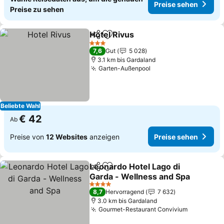
Preise sehen
Preise zu sehen
Hotel Rivus
Teilen
Zu Favoriten hinzufügen
Preise sehen
3 Sterne
7,6
Gut
5 028
3.1 km bis Gardaland
Garten-Außenpool
Preise sehen
Beliebte Wahl
€ 42
Ab
Preise von
12 Websites
anzeigen
Preise sehen
Leonardo Hotel Lago di
Teilen
Zu Favoriten hinzufügen
Garda - Wellness and Spa
Preise sehen
4 Sterne
8,7
Hervorragend
7 632
3.0 km bis Gardaland
Gourmet-Restaurant Convivium
Preise se