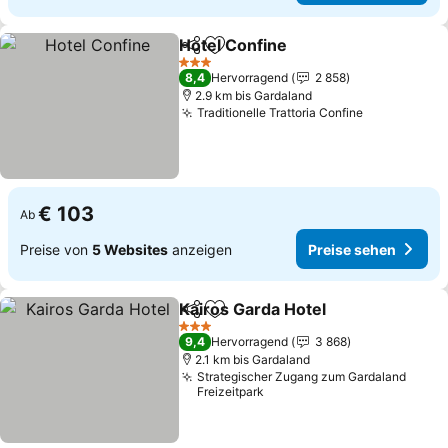
Hotel Confine
Teilen
Zu Favoriten hinzufügen
Preise sehen
3 Sterne
8,4
Hervorragend
2 858
2.9 km bis Gardaland
Traditionelle Trattoria Confine
Preise seh
€ 103
Ab
Preise von
5 Websites
anzeigen
Preise sehen
Kairos Garda Hotel
Teilen
Zu Favoriten hinzufügen
Preise 
3 Sterne
9,4
Hervorragend
3 868
2.1 km bis Gardaland
Strategischer Zugang zum Gardaland
Freizeitpark