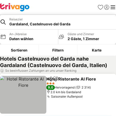
Favoriten
Einlog
Me
Reiseziel
Gardaland, Castelnuovo del Garda
An-/Abreise
Gäste und Zimmer
Daten wählen
2 Gäste, 1 Zimmer
Sortieren
Filtern
Karte
Hotels Castelnuovo del Garda nahe
Gardaland (Castelnuovo del Garda, Italien)
So beeinflussen Zahlungen an uns unser Ranking
Hotel Ristorante Al Fiore
Teilen
Zu Favoriten hinzufügen
P
3 Sterne
9,0
Hervorragend
2 314
2.0 km bis Gardaland
Saisonaler Außenpool
Preise sehen