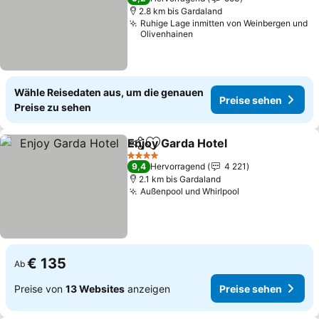
2.8 km bis Gardaland
Ruhige Lage inmitten von Weinbergen und
Olivenhainen
Wähle Reisedaten aus, um die genauen
Preise sehen
Preise zu sehen
Enjoy Garda Hotel
Teilen
Zu Favoriten hinzufügen
Preise s
4 Sterne
9,4
Hervorragend
4 221
2.1 km bis Gardaland
Außenpool und Whirlpool
Preise sehen
€ 135
Ab
Preise von
13 Websites
anzeigen
Preise sehen