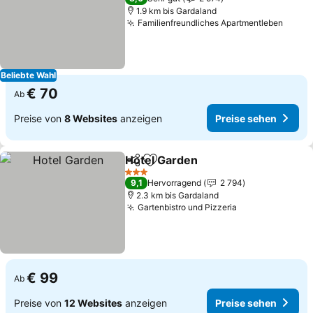
1.9 km bis Gardaland
Familienfreundliches Apartmentleben
Preis
Beliebte Wahl
€ 70
Ab
Preise von
8 Websites
anzeigen
Preise sehen
Hotel Garden
Teilen
Zu Favoriten hinzufügen
Preise sehen
3 Sterne
9,1
Hervorragend
2 794
2.3 km bis Gardaland
Gartenbistro und Pizzeria
Preise sehen
€ 99
Ab
Preise von
12 Websites
anzeigen
Preise sehen