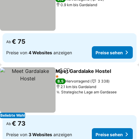
0.9 km bis Gardaland
€ 75
Ab
Preise von
4 Websites
anzeigen
Preise sehen
Meet Gardalake Hostel
Teilen
Zu Favoriten hinzufügen
Pre
1 Sterne
8,5
Hervorragend
3 338
2.1 km bis Gardaland
Strategische Lage am Gardasee
Preise se
Beliebte Wahl
€ 73
Ab
Preise von
3 Websites
anzeigen
Preise sehen