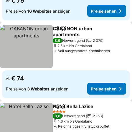
€ 79
Ab
Preise von
16 Websites
anzeigen
Preise sehen
CABANON urban
Teilen
Zu Favoriten hinzufügen
apartments
Preise sehen
8,9
Hervorragend
2 379
2.5 km bis Gardaland
Voll ausgestattete Kochnischen
Preise se
€ 74
Ab
Preise von
3 Websites
anzeigen
Preise sehen
Hotel Bella Lazise
Teilen
Zu Favoriten hinzufügen
Preise s
4 Sterne
8,8
Hervorragend
2 153
4.6 km bis Gardaland
Reichhaltiges Frühstücksbuffet
Preise se