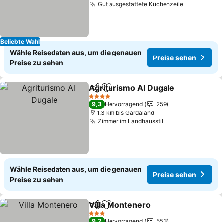
Gut ausgestattete Küchenzeile
Preise se
Beliebte Wahl
Wähle Reisedaten aus, um die genauen
Preise sehen
Preise zu sehen
Agriturismo Al Dugale
Teilen
Zu Favoriten hinzufügen
Prei
4 Sterne
9,3
Hervorragend
259
1.3 km bis Gardaland
Zimmer im Landhausstil
Preise sehen
Wähle Reisedaten aus, um die genauen
Preise sehen
Preise zu sehen
Villa Montenero
Teilen
Zu Favoriten hinzufügen
Preise seh
3 Sterne
9,2
Hervorragend
553