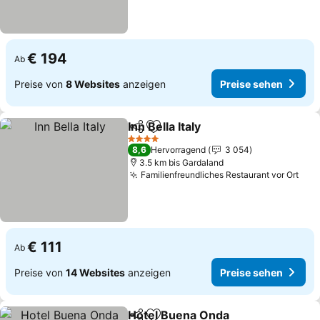
€ 194
Ab
Preise von
8 Websites
anzeigen
Preise sehen
Inn Bella Italy
Teilen
Zu Favoriten hinzufügen
Preise sehen
4 Sterne
8,6
Hervorragend
3 054
3.5 km bis Gardaland
Familienfreundliches Restaurant vor Ort
Pre
€ 111
Ab
Preise von
14 Websites
anzeigen
Preise sehen
Hotel Buena Onda