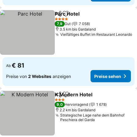
Parc Hotel
Teilen
Zu Favoriten hinzufügen
Preise sehen
4 Sterne
7,9
Gut
7 058
3.5 km bis Gardaland
Vielfältiges Buffet im Restaurant Leonardo
Pr
€ 81
Ab
Preise von
2 Websites
anzeigen
Preise sehen
K Modern Hotel
Teilen
Zu Favoriten hinzufügen
Preise seh
3 Sterne
9,0
Hervorragend
1 678
2.2 km bis Gardaland
Strategische Lage nahe dem Bahnhof
Peschiera del Garda