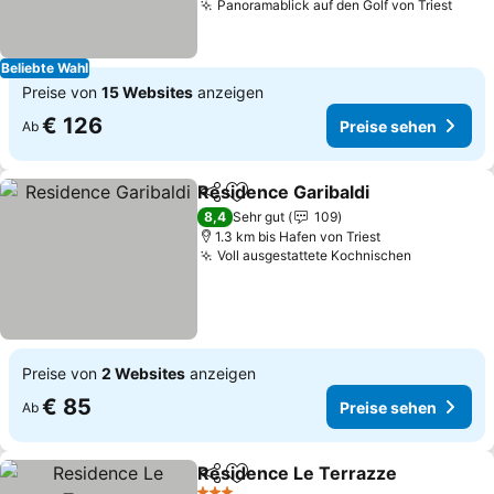
Panoramablick auf den Golf von Triest
Beliebte Wahl
Preise von
15 Websites
anzeigen
€ 126
Preise sehen
Ab
Residence Garibaldi
Teilen
Zu Favoriten hinzufügen
8,4
Sehr gut
109
1.3 km bis Hafen von Triest
Voll ausgestattete Kochnischen
Preise von
2 Websites
anzeigen
€ 85
Preise sehen
Ab
Residence Le Terrazze
Teilen
Zu Favoriten hinzufügen