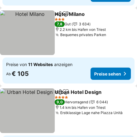
Hotel Milano
Teilen
Zu Favoriten hinzufügen
3 Sterne
7,8
Gut
3 634
2.2 km bis Hafen von Triest
Bequemes privates Parken
Preise von
11 Websites
anzeigen
€ 105
Preise sehen
Ab
Urban Hotel Design
Teilen
Zu Favoriten hinzufügen
4 Sterne
9,0
Hervorragend
6 044
1.4 km bis Hafen von Triest
Erstklassige Lage nahe Piazza Unità