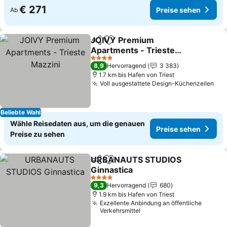
€ 271
Preise sehen
Ab
JOIVY Premium
Teilen
Zu Favoriten hinzufügen
Apartments - Trieste
Mazzini
4 Sterne
8,9
Hervorragend
3 383
1.7 km bis Hafen von Triest
Voll ausgestattete Design-Küchenzeilen
Beliebte Wahl
Wähle Reisedaten aus, um die genauen
Preise sehen
Preise zu sehen
URBANAUTS STUDIOS
Teilen
Zu Favoriten hinzufügen
Ginnastica
4 Sterne
9,3
Hervorragend
680
1.9 km bis Hafen von Triest
Exzellente Anbindung an öffentliche
Verkehrsmittel