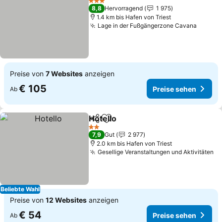
3 Sterne
8,8
Hervorragend
1 975
1.4 km bis Hafen von Triest
Lage in der Fußgängerzone Cavana
Preise von
7 Websites
anzeigen
€ 105
Preise sehen
Ab
Hotello
Teilen
Zu Favoriten hinzufügen
2 Sterne
7,9
Gut
2 977
2.0 km bis Hafen von Triest
Gesellige Veranstaltungen und Aktivitäten
Beliebte Wahl
Preise von
12 Websites
anzeigen
€ 54
Preise sehen
Ab