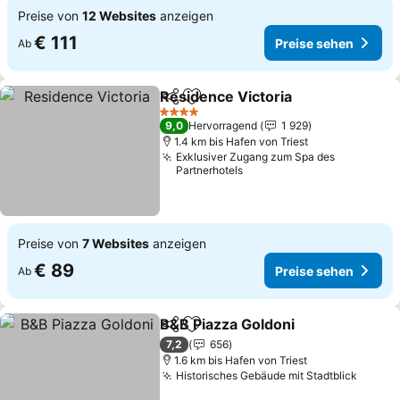
Preise von
12 Websites
anzeigen
€ 111
Preise sehen
Ab
Residence Victoria
Teilen
Zu Favoriten hinzufügen
4 Sterne
9,0
Hervorragend
1 929
1.4 km bis Hafen von Triest
Exklusiver Zugang zum Spa des
Partnerhotels
Preise von
7 Websites
anzeigen
€ 89
Preise sehen
Ab
B&B Piazza Goldoni
Teilen
Zu Favoriten hinzufügen
7,2
656
1.6 km bis Hafen von Triest
Historisches Gebäude mit Stadtblick