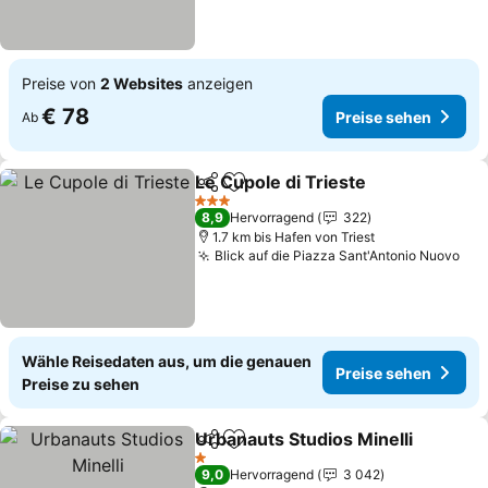
Preise von
2 Websites
anzeigen
€ 78
Preise sehen
Ab
Le Cupole di Trieste
Teilen
Zu Favoriten hinzufügen
3 Sterne
8,9
Hervorragend
322
1.7 km bis Hafen von Triest
Blick auf die Piazza Sant'Antonio Nuovo
Wähle Reisedaten aus, um die genauen
Preise sehen
Preise zu sehen
Urbanauts Studios Minelli
Teilen
Zu Favoriten hinzufügen
1 Sterne
9,0
Hervorragend
3 042