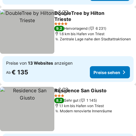
DoubleTree by Hilton
Teilen
Zu Favoriten hinzufügen
Trieste
4 Sterne
9,2
Hervorragend
6 231
1.6 km bis Hafen von Triest
Zentrale Lage nahe den Stadtattraktionen
Preise von
13 Websites
anzeigen
€ 135
Preise sehen
Ab
Residence San Giusto
Teilen
Zu Favoriten hinzufügen
3 Sterne
8,2
Sehr gut
1 145
1.1 km bis Hafen von Triest
Modern renovierte Innenräume