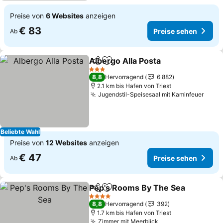
Preise von
6 Websites
anzeigen
€ 83
Preise sehen
Ab
Albergo Alla Posta
Teilen
Zu Favoriten hinzufügen
3 Sterne
8,8
Hervorragend
6 882
2.1 km bis Hafen von Triest
Jugendstil-Speisesaal mit Kaminfeuer
Beliebte Wahl
Preise von
12 Websites
anzeigen
€ 47
Preise sehen
Ab
Pep's Rooms By The Sea
Teilen
Zu Favoriten hinzufügen
4 Sterne
8,8
Hervorragend
392
1.7 km bis Hafen von Triest
Zimmer mit Meerblick