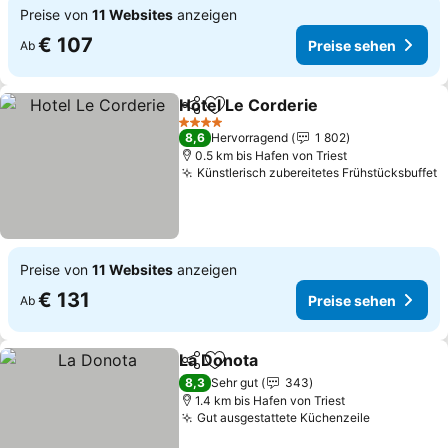
Preise von
11 Websites
anzeigen
€ 107
Preise sehen
Ab
Hotel Le Corderie
Teilen
Zu Favoriten hinzufügen
4 Sterne
8,6
Hervorragend
1 802
0.5 km bis Hafen von Triest
Künstlerisch zubereitetes Frühstücksbuffet
Preise von
11 Websites
anzeigen
€ 131
Preise sehen
Ab
La Donota
Teilen
Zu Favoriten hinzufügen
8,3
Sehr gut
343
1.4 km bis Hafen von Triest
Gut ausgestattete Küchenzeile