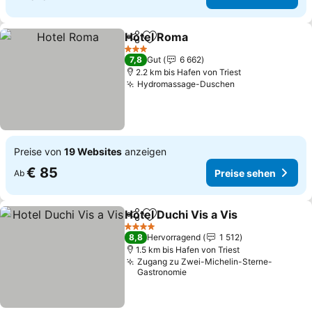
Hotel Roma
Teilen
Zu Favoriten hinzufügen
3 Sterne
7,8
Gut
6 662
2.2 km bis Hafen von Triest
Hydromassage-Duschen
Preise von
19 Websites
anzeigen
€ 85
Preise sehen
Ab
Hotel Duchi Vis a Vis
Teilen
Zu Favoriten hinzufügen
4 Sterne
8,8
Hervorragend
1 512
1.5 km bis Hafen von Triest
Zugang zu Zwei-Michelin-Sterne-
Gastronomie