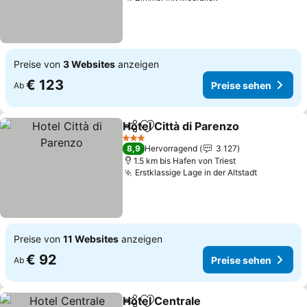
Preise von
3 Websites
anzeigen
€ 123
Preise sehen
Ab
Hotel Città di Parenzo
Teilen
Zu Favoriten hinzufügen
3 Sterne
8,9
Hervorragend
3 127
1.5 km bis Hafen von Triest
Erstklassige Lage in der Altstadt
Preise von
11 Websites
anzeigen
€ 92
Preise sehen
Ab
Hotel Centrale