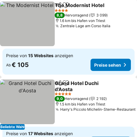
The Modernist Hotel
Teilen
Zu Favoriten hinzufügen
4 Sterne
8,8
Hervorragend
3 099
1.6 km bis Hafen von Triest
Zentrale Lage am Corso Italia
Preise von
15 Websites
anzeigen
€ 105
Preise sehen
Ab
Grand Hotel Duchi
Teilen
Zu Favoriten hinzufügen
d'Aosta
5 Sterne
9,0
Hervorragend
2 192
1.5 km bis Hafen von Triest
Harry's Piccolo Michelin-Sterne-Restaurant
Beliebte Wahl
Preise von
17 Websites
anzeigen