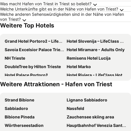
Was macht Hafen von Triest in Triest so beliebt?
Welche Unterkünfte gibt es in der Nähe von Hafen von Triest?
Welche anderen Sehenswürdigkeiten sind in der Nähe von Hafen
von Triest?
Weitere Top Hotels
Grand Hotel Portorož – LifeClass Hotels & Spa, Portorož
Hotel Slovenija – LifeClass Hotels & Spa, Portorož
Savoia Excelsior Palace Trieste - Starhotels Collezione
Hotel Miramare - Adults Only
NH Trieste
Remisens Hotel Lucija
DoubleTree by Hilton Trieste
Hotel Marko
Hotel Palace Portorož
Hotel Riviera - LifeClass Hotels & Spa, Portorož
Weitere Attraktionen - Hafen von Triest
B&B HOTEL Trieste
The Modernist Hotel
Remisens Hotel Metropol
Hotel Riviera & Maximilian's
Strand Bibione
Lignano Sabbiadoro
Hotel Marina
Hotel Piran
Sabbiadoro
Nassfeld
Hotel Roma
Albergo Alla Posta
Bibione Pineda
Zauchensee skiing area
Dependences - San Simon Resort
Tivoli Portopiccolo Sistiana Wellness Resort & Spa
Wörtherseestadion
Hauptbahnhof Venezia Santa Lucia
Hotel Haliaetum - San Simon Resort
Hotel Duchi Vis a Vis