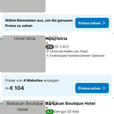
Wähle Reisedaten aus, um die genauen
Preise sehen
Preise zu sehen
Hotel Istria
Teilen
Zu Favoriten hinzufügen
1 Sterne
7,2
2 207
1.8 km bis Hafen von Triest
Funktionale Familienzimmer-Optionen
Preise von
4 Websites
anzeigen
€ 104
Preise sehen
Ab
Barbacan Boutique Hotel
Teilen
Zu Favoriten hinzufügen
1 Sterne
8,2
Sehr gut
818