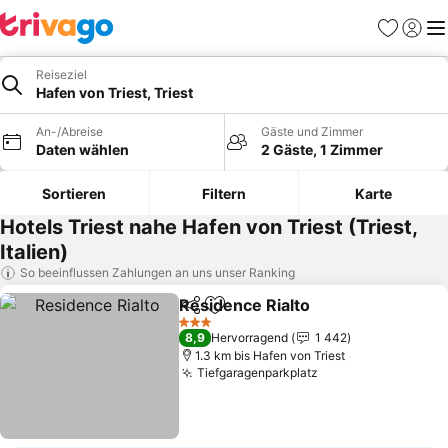
Favoriten
Einlog
Me
Reiseziel
Hafen von Triest, Triest
An-/Abreise
Gäste und Zimmer
Daten wählen
2 Gäste, 1 Zimmer
Sortieren
Filtern
Karte
Hotels Triest nahe Hafen von Triest (Triest,
Italien)
So beeinflussen Zahlungen an uns unser Ranking
Residence Rialto
Teilen
Zu Favoriten hinzufügen
3 Sterne
8,9
Hervorragend
1 442
1.3 km bis Hafen von Triest
Tiefgaragenparkplatz