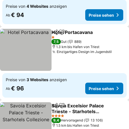
Preise von
4 Websites
anzeigen
€ 94
Preise sehen
Ab
Hotel Portacavana
Teilen
Zu Favoriten hinzufügen
1 Sterne
7,5
Gut
889
1.3 km bis Hafen von Triest
Einzigartiges Design im Jugendstil
Preise von
3 Websites
anzeigen
€ 96
Preise sehen
Ab
Savoia Excelsior Palace
Teilen
Zu Favoriten hinzufügen
Trieste - Starhotels
Collezione
4 Sterne
9,4
Hervorragend
13 106
1.5 km bis Hafen von Triest