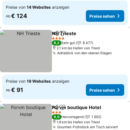
Preise von
14 Websites
anzeigen
€ 124
Preise sehen
Ab
NH Trieste
Teilen
Zu Favoriten hinzufügen
4 Sterne
8,2
Sehr gut
8 477
2.1 km bis Hafen von Triest
Adriablick von den oberen Etagen
Preise von
19 Websites
anzeigen
€ 91
Preise sehen
Ab
Forvm boutique Hotel
Teilen
Zu Favoriten hinzufügen
3 Sterne
9,0
Hervorragend
1 952
1.9 km bis Hafen von Triest
Gourmet-Frühstück am Tisch serviert