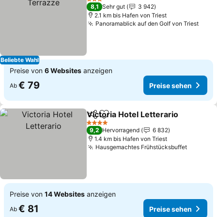
3 Sterne
8,1
Sehr gut
3 942
2.1 km bis Hafen von Triest
Panoramablick auf den Golf von Triest
Beliebte Wahl
Preise von
6 Websites
anzeigen
€ 79
Preise sehen
Ab
Victoria Hotel Letterario
Teilen
Zu Favoriten hinzufügen
4 Sterne
9,2
Hervorragend
6 832
1.4 km bis Hafen von Triest
Hausgemachtes Frühstücksbuffet
Preise von
14 Websites
anzeigen
€ 81
Preise sehen
Ab