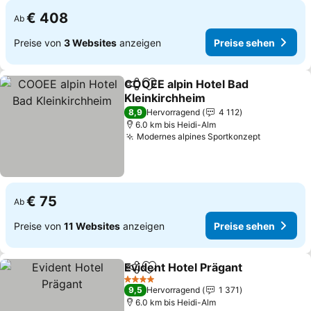
€ 408
Ab
Preise von
3 Websites
anzeigen
Preise sehen
COOEE alpin Hotel Bad
Teilen
Zu Favoriten hinzufügen
Kleinkirchheim
8,9
Hervorragend
4 112
6.0 km bis Heidi-Alm
Modernes alpines Sportkonzept
€ 75
Ab
Preise von
11 Websites
anzeigen
Preise sehen
Evident Hotel Prägant
Teilen
Zu Favoriten hinzufügen
4 Sterne
9,5
Hervorragend
1 371
6.0 km bis Heidi-Alm