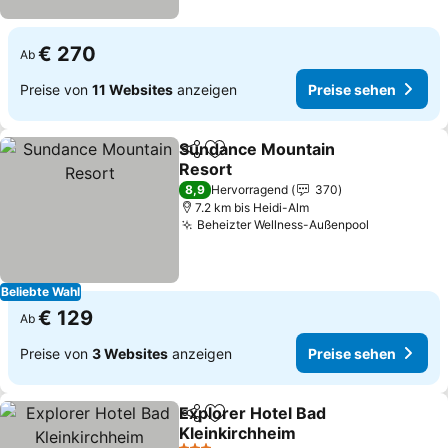
€ 270
Ab
Preise von
11 Websites
anzeigen
Preise sehen
Sundance Mountain
Teilen
Zu Favoriten hinzufügen
Resort
8,9
Hervorragend
370
7.2 km bis Heidi-Alm
Beheizter Wellness-Außenpool
Beliebte Wahl
€ 129
Ab
Preise von
3 Websites
anzeigen
Preise sehen
Explorer Hotel Bad
Teilen
Zu Favoriten hinzufügen
Kleinkirchheim