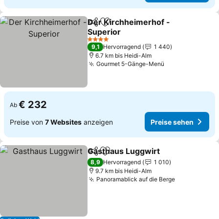
Der Kirchheimerhof -
Teilen
Zu Favoriten hinzufügen
Superior
4 Sterne
9,1
Hervorragend
1 440
6.7 km bis Heidi-Alm
Gourmet 5-Gänge-Menü
€ 232
Ab
Preise von
7 Websites
anzeigen
Preise sehen
Gasthaus Luggwirt
Teilen
Zu Favoriten hinzufügen
8,9
Hervorragend
1 010
9.7 km bis Heidi-Alm
Panoramablick auf die Berge