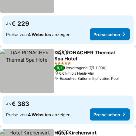
€ 229
Ab
Preise von
4 Websites
anzeigen
Preise sehen
DAS RONACHER Thermal
Teilen
Zu Favoriten hinzufügen
Spa Hotel
5 Sterne
9,1
Hervorragend
1 900
6.6 km bis Heidi-Alm
Executive Suiten mit privatem Pool
€ 383
Ab
Preise von
4 Websites
anzeigen
Preise sehen
Hotel Kirchenwirt
Teilen
Zu Favoriten hinzufügen