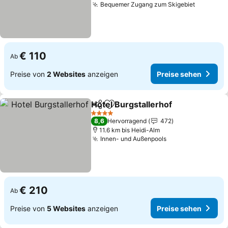
Bequemer Zugang zum Skigebiet
€ 110
Ab
Preise von
2 Websites
anzeigen
Preise sehen
Hotel Burgstallerhof
Teilen
Zu Favoriten hinzufügen
4 Sterne
8,6
Hervorragend
472
11.6 km bis Heidi-Alm
Innen- und Außenpools
€ 210
Ab
Preise von
5 Websites
anzeigen
Preise sehen