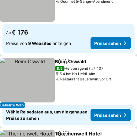
Gourmet 5-Gänge-Abendmenü
€ 176
Ab
Preise von
9 Websites
anzeigen
Preise sehen
Beim Oswald
Teilen
Zu Favoriten hinzufügen
8,5
Hervorragend
407
5.4 km bis Heidi-Alm
Restaurant Bauernwirt vor Ort
Beliebte Wahl
Wähle Reisedaten aus, um die genauen
Preise sehen
Preise zu sehen
Thermenwelt Hotel
Teilen
Zu Favoriten hinzufügen