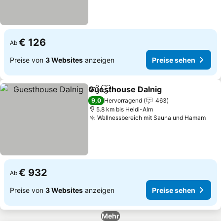
€ 126
Ab
Preise von
3 Websites
anzeigen
Preise sehen
Guesthouse Dalnig
Teilen
Zu Favoriten hinzufügen
9,0
Hervorragend
463
5.8 km bis Heidi-Alm
Wellnessbereich mit Sauna und Hamam
€ 932
Ab
Preise von
3 Websites
anzeigen
Preise sehen
Mehr