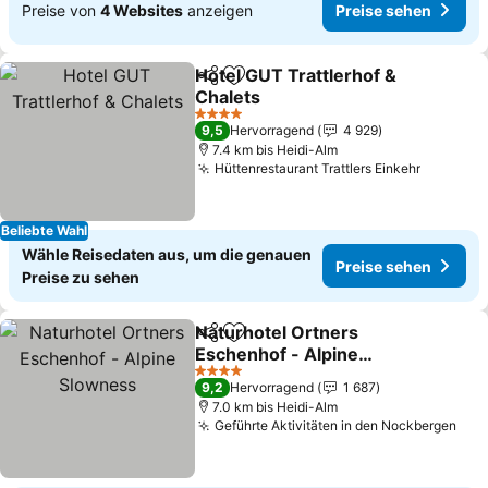
Preise von
4 Websites
anzeigen
Preise sehen
Hotel GUT Trattlerhof &
Teilen
Zu Favoriten hinzufügen
Chalets
4 Sterne
9,5
Hervorragend
4 929
7.4 km bis Heidi-Alm
Hüttenrestaurant Trattlers Einkehr
Beliebte Wahl
Wähle Reisedaten aus, um die genauen
Preise sehen
Preise zu sehen
Naturhotel Ortners
Teilen
Zu Favoriten hinzufügen
Eschenhof - Alpine
Slowness
4 Sterne
9,2
Hervorragend
1 687
7.0 km bis Heidi-Alm
Geführte Aktivitäten in den Nockbergen