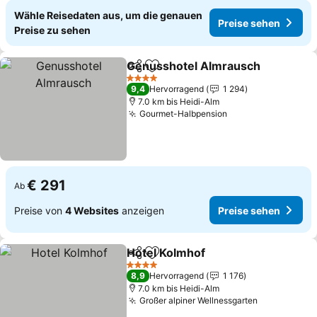
Wähle Reisedaten aus, um die genauen
Preise sehen
Preise zu sehen
Genusshotel Almrausch
Teilen
Zu Favoriten hinzufügen
4 Sterne
9,4
Hervorragend
1 294
7.0 km bis Heidi-Alm
Gourmet-Halbpension
€ 291
Ab
Preise von
4 Websites
anzeigen
Preise sehen
Hotel Kolmhof
Teilen
Zu Favoriten hinzufügen
4 Sterne
8,9
Hervorragend
1 176
7.0 km bis Heidi-Alm
Großer alpiner Wellnessgarten