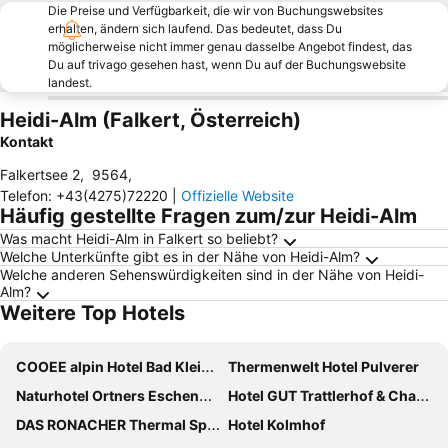
Die Preise und Verfügbarkeit, die wir von Buchungswebsites
erhalten, ändern sich laufend. Das bedeutet, dass Du
möglicherweise nicht immer genau dasselbe Angebot findest, das
Du auf trivago gesehen hast, wenn Du auf der Buchungswebsite
landest.
Heidi-Alm (Falkert, Österreich)
Kontakt
Falkertsee 2
,
9564
,
Telefon
:
+43(4275)72220
|
Offizielle Website
Häufig gestellte Fragen zum/zur Heidi-Alm
Was macht Heidi-Alm in Falkert so beliebt?
Welche Unterkünfte gibt es in der Nähe von Heidi-Alm?
Welche anderen Sehenswürdigkeiten sind in der Nähe von Heidi-
Alm?
Weitere Top Hotels
COOEE alpin Hotel Bad Kleinkirchheim
Thermenwelt Hotel Pulverer
Naturhotel Ortners Eschenhof - Alpine Slowness
Hotel GUT Trattlerhof & Chalets
DAS RONACHER Thermal Spa Hotel
Hotel Kolmhof