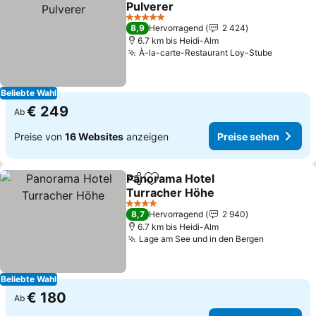
Pulverer
5 Sterne
8,9
Hervorragend
2 424
6.7 km bis Heidi-Alm
À-la-carte-Restaurant Loy-Stube
Beliebte Wahl
€ 249
Ab
Preise von
16 Websites
anzeigen
Preise sehen
Panorama Hotel
Teilen
Zu Favoriten hinzufügen
Turracher Höhe
4 Sterne
8,7
Hervorragend
2 940
6.7 km bis Heidi-Alm
Lage am See und in den Bergen
Beliebte Wahl
€ 180
Ab