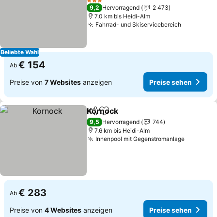
3 Sterne
9,2
Hervorragend
2 473
7.0 km bis Heidi-Alm
Fahrrad- und Skiservicebereich
Beliebte Wahl
€ 154
Ab
Preise von
7 Websites
anzeigen
Preise sehen
Kornock
Teilen
Zu Favoriten hinzufügen
9,5
Hervorragend
744
7.6 km bis Heidi-Alm
Innenpool mit Gegenstromanlage
€ 283
Ab
Preise von
4 Websites
anzeigen
Preise sehen