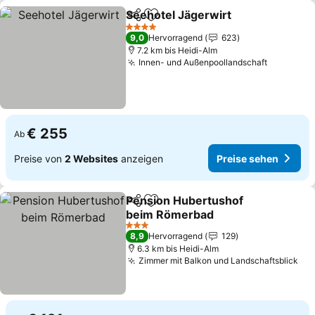
Seehotel Jägerwirt
Teilen
Zu Favoriten hinzufügen
4 Sterne
9,0
Hervorragend
623
7.2 km bis Heidi-Alm
Innen- und Außenpoollandschaft
€ 255
Ab
Preise von
2 Websites
anzeigen
Preise sehen
Pension Hubertushof
Teilen
Zu Favoriten hinzufügen
beim Römerbad
3 Sterne
8,9
Hervorragend
129
6.3 km bis Heidi-Alm
Zimmer mit Balkon und Landschaftsblick