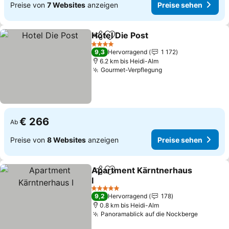
Preise von
7 Websites
anzeigen
Preise sehen
Hotel Die Post
Teilen
Zu Favoriten hinzufügen
4 Sterne
9,3
Hervorragend
1 172
6.2 km bis Heidi-Alm
Gourmet-Verpflegung
€ 266
Ab
Preise von
8 Websites
anzeigen
Preise sehen
Apartment Kärntnerhaus
Teilen
Zu Favoriten hinzufügen
I
5 Sterne
9,2
Hervorragend
178
0.8 km bis Heidi-Alm
Panoramablick auf die Nockberge