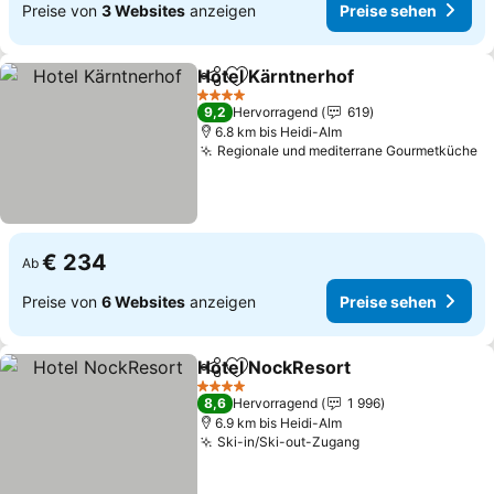
Preise von
3 Websites
anzeigen
Preise sehen
Hotel Kärntnerhof
Teilen
Zu Favoriten hinzufügen
4 Sterne
9,2
Hervorragend
619
6.8 km bis Heidi-Alm
Regionale und mediterrane Gourmetküche
€ 234
Ab
Preise von
6 Websites
anzeigen
Preise sehen
Hotel NockResort
Teilen
Zu Favoriten hinzufügen
4 Sterne
8,6
Hervorragend
1 996
6.9 km bis Heidi-Alm
Ski-in/Ski-out-Zugang