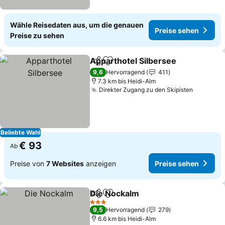
Wähle Reisedaten aus, um die genauen
Preise sehen
Preise zu sehen
Apparthotel Silbersee
Teilen
Zu Favoriten hinzufügen
9,6
Hervorragend
411
7.3 km bis Heidi-Alm
Direkter Zugang zu den Skipisten
Beliebte Wahl
€ 93
Ab
Preise von
7 Websites
anzeigen
Preise sehen
Die Nockalm
Teilen
Zu Favoriten hinzufügen
3 Sterne
9,5
Hervorragend
279
6.6 km bis Heidi-Alm