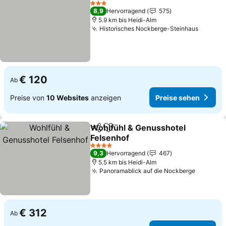
3 Sterne
8,9
Hervorragend
575
5.9 km bis Heidi-Alm
Historisches Nockberge-Steinhaus
€ 120
Ab
Preise von
10 Websites
anzeigen
Preise sehen
Wohlfühl & Genusshotel
Teilen
Zu Favoriten hinzufügen
Felsenhof
4 Sterne
9,3
Hervorragend
467
5.5 km bis Heidi-Alm
Panoramablick auf die Nockberge
€ 312
Ab