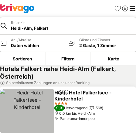
Favoriten
Einlog
Me
Reiseziel
Heidi-Alm, Falkert
An-/Abreise
Gäste und Zimmer
Daten wählen
2 Gäste, 1 Zimmer
Sortieren
Filtern
Karte
Hotels Falkert nahe Heidi-Alm (Falkert,
Österreich)
So beeinflussen Zahlungen an uns unser Ranking
Heidi-Hotel Falkertsee -
Teilen
Zu Favoriten hinzufügen
Kinderhotel
4 Sterne
9,3
Hervorragend
568
0.0 km bis Heidi-Alm
Panorama-Innenpool