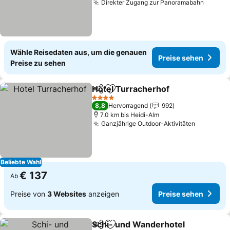
Direkter Zugang zur Panoramabahn
Wähle Reisedaten aus, um die genauen
Preise sehen
Preise zu sehen
Hotel Turracherhof
Teilen
Zu Favoriten hinzufügen
4 Sterne
8,8
Hervorragend
992
7.0 km bis Heidi-Alm
Ganzjährige Outdoor-Aktivitäten
Beliebte Wahl
€ 137
Ab
Preise von
3 Websites
anzeigen
Preise sehen
Schi- und Wanderhotel
Teilen
Zu Favoriten hinzufügen