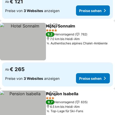
€ 121
Ab
Preise von
3 Websites
anzeigen
Preise sehen
Hotel Sonnalm
Teilen
Zu Favoriten hinzufügen
4 Sterne
9,2
Hervorragend
762
7.0 km bis Heidi-Alm
Authentisches alpines Chalet-Ambiente
€ 265
Ab
Preise von
3 Websites
anzeigen
Preise sehen
Pension Isabella
Teilen
Zu Favoriten hinzufügen
3 Sterne
9,7
Hervorragend
635
6.5 km bis Heidi-Alm
Top-Lage für Ski-Fans