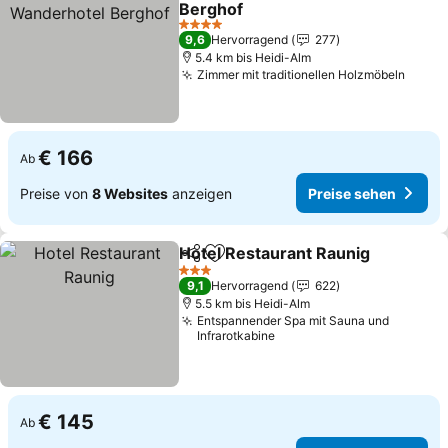
Berghof
4 Sterne
9,6
Hervorragend
277
5.4 km bis Heidi-Alm
Zimmer mit traditionellen Holzmöbeln
€ 166
Ab
Preise von
8 Websites
anzeigen
Preise sehen
Hotel Restaurant Raunig
Teilen
Zu Favoriten hinzufügen
3 Sterne
9,1
Hervorragend
622
5.5 km bis Heidi-Alm
Entspannender Spa mit Sauna und
Infrarotkabine
€ 145
Ab