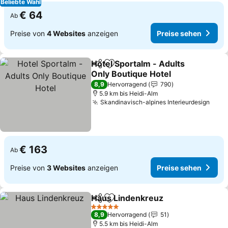
Beliebte Wahl
€ 64
Ab
Preise von
4 Websites
anzeigen
Preise sehen
Hotel Sportalm - Adults
Teilen
Zu Favoriten hinzufügen
Only Boutique Hotel
8,9
Hervorragend
790
5.9 km bis Heidi-Alm
Skandinavisch-alpines Interieurdesign
€ 163
Ab
Preise von
3 Websites
anzeigen
Preise sehen
Haus Lindenkreuz
Teilen
Zu Favoriten hinzufügen
5 Sterne
8,9
Hervorragend
51
5.5 km bis Heidi-Alm