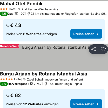
Mahal Otel Pendik
Preise sehen
Hotel
Praktischer Wäscheservice
Preise sehen
3 Sterne
7,5
Gut
190
7.1 km bis Internationaler Flughafen Istanbul-Sabiha Gök
€ 43
Ab
Preise von
6 Websites
anzeigen
Preise sehen
Beliebte Wahl
Teilen
Zu
Burgu Arjaan by Rotana Istanbul Asia
Preise seh
Hotel
Zwei Schwimmbecken (innen und außen)
Preise sehen
5 Sterne
8,9
Hervorragend
7 747
15.4 km bis Hagia Sophia
€ 62
Ab
Preise von
12 Websites
anzeigen
Preise sehen