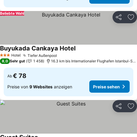
Beliebte Wahl
Teilen
Zu
Buyukada Cankaya Hotel
Preise sehen
Hotel
Tiefer Außenpool
Preise sehen
3 Sterne
8,0
Sehr gut
1 458
16.3 km bis Internationaler Flughafen Istanbul-S
€ 78
Ab
Preise von
9 Websites
anzeigen
Preise sehen
Teilen
Zu