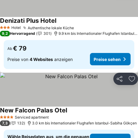
Denizati Plus Hotel
Preise sehen
Hotel
Authentische lokale Küche
Preise sehen
3 Sterne
9,2
Hervorragend
301
9.9 km bis Internationaler Flughafen Istanbul
€ 79
Ab
Preise von
4 Websites
anzeigen
Preise sehen
Teilen
Zu
New Falcon Palas Otel
Preise sehen
Serviced apartment
4 Sterne
7,3
132
3.0 km bis Internationaler Flughafen Istanbul-Sabiha Gökçen
Wähle Reisedaten aus, um die genauen