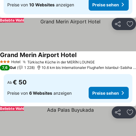
Preise von
10 Websites
anzeigen
Preise sehen
Beliebte Wahl
Teilen
Zu
Grand Merin Airport Hotel
Preise sehen
Hotel
Türkische Küche in der MERİN LOUNGE
Preise sehen
3 Sterne
7,6
Gut
1 228
10.6 km bis Internationaler Flughafen Istanbul-Sabiha 
€ 50
Ab
Preise von
6 Websites
anzeigen
Preise sehen
Beliebte Wahl
Teilen
Zu