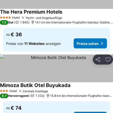
The Hera Premium Hotels
Preise sehen
Hotel
Yacht- und Angelausflüge
Preise sehen
4 Sterne
7,5
Gut
1 840
14.1 km bis Internationaler Flughafen Istanbul-Sabiha 
€ 36
Ab
Preise von
11 Websites
anzeigen
Preise sehen
Teilen
Zu
Mimoza Butik Otel Buyukada
Preise sehen
Hotel
Zentrale Insellage
Preise sehen
3 Sterne
9,7
Hervorragend
1 232
15.8 km bis Internationaler Flughafen Istan
€ 74
Ab