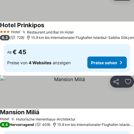
Hotel Prinkipos
Preise sehen
Hotel
Restaurant und Bar im Hotel
Preise sehen
3 Sterne
6,3
729
15.9 km bis Internationaler Flughafen Istanbul-Sabiha Gökçen
€ 45
Ab
Preise von
4 Websites
anzeigen
Preise sehen
Teilen
Zu
Mansion Miliá
Preise sehen
Hotel
Historische Herrenhaus-Architektur
Preise sehen
9,4
Hervorragend
409
15.9 km bis Internationaler Flughafen Istanb