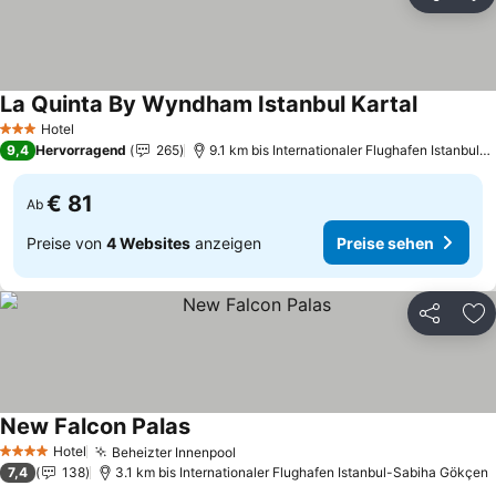
Teilen
Zu
La Quinta By Wyndham Istanbul Kartal
Preise se
Hotel
3 Sterne
9,4
Hervorragend
265
9.1 km bis Internationaler Flughafen Istanbul
€ 81
Ab
Preise von
4 Websites
anzeigen
Preise sehen
Teilen
Zu
New Falcon Palas
Preise sehen
Hotel
Beheizter Innenpool
Preise sehen
4 Sterne
7,4
138
3.1 km bis Internationaler Flughafen Istanbul-Sabiha Gökçen