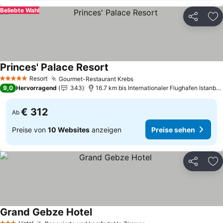
Beliebte Wahl
Teilen
Zu
Princes' Palace Resort
Preise sehen
Resort
Gourmet-Restaurant Krebs
Preise sehen
5 Sterne
9,0
Hervorragend
343
16.7 km bis Internationaler Flughafen Istanb
€ 312
Ab
Preise von
10 Websites
anzeigen
Preise sehen
Teilen
Zu
Grand Gebze Hotel
Preise sehen