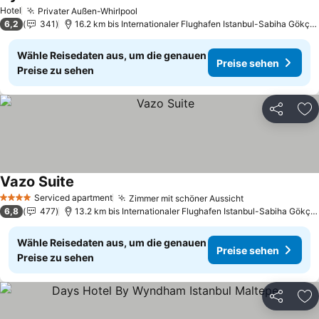
Preise sehen
Hotel
Privater Außen-Whirlpool
Preise sehen
6,2
341
16.2 km bis Internationaler Flughafen Istanbul-Sabiha Gökçe
Wähle Reisedaten aus, um die genauen
Preise sehen
Preise zu sehen
Teilen
Zu
Vazo Suite
Preise sehen
Serviced apartment
Zimmer mit schöner Aussicht
Preise sehen
4 Sterne
6,8
477
13.2 km bis Internationaler Flughafen Istanbul-Sabiha Gökçe
Wähle Reisedaten aus, um die genauen
Preise sehen
Preise zu sehen
Teilen
Zu