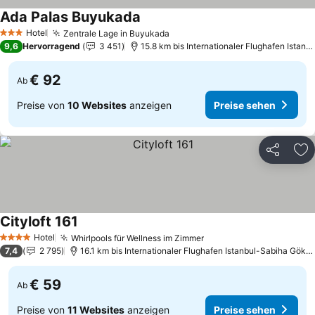
Ada Palas Buyukada
Preise sehen
Hotel
Zentrale Lage in Buyukada
Preise sehen
3 Sterne
9,6
Hervorragend
3 451
15.8 km bis Internationaler Flughafen Istan
€ 92
Ab
Preise von
10 Websites
anzeigen
Preise sehen
Teilen
Zu
Cityloft 161
Preise sehen
Hotel
Whirlpools für Wellness im Zimmer
Preise sehen
4 Sterne
7,4
2 795
16.1 km bis Internationaler Flughafen Istanbul-Sabiha Gökç
€ 59
Ab
Preise von
11 Websites
anzeigen
Preise sehen