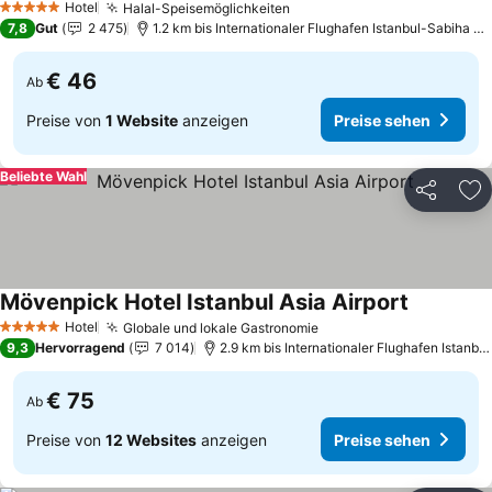
Hotel
Halal-Speisemöglichkeiten
Preise sehen
5 Sterne
7,8
Gut
2 475
1.2 km bis Internationaler Flughafen Istanbul-Sabiha G
€ 46
Ab
Preise von
1 Website
anzeigen
Preise sehen
Beliebte Wahl
Teilen
Zu
Mövenpick Hotel Istanbul Asia Airport
Preise se
Hotel
Globale und lokale Gastronomie
Preise sehen
5 Sterne
9,3
Hervorragend
7 014
2.9 km bis Internationaler Flughafen Istanb
€ 75
Ab
Preise von
12 Websites
anzeigen
Preise sehen