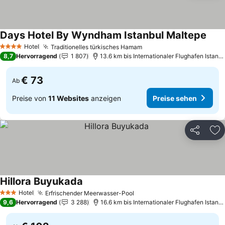
Days Hotel By Wyndham Istanbul Maltepe
Prei
Hotel
Traditionelles türkisches Hamam
Preise sehen
4 Sterne
8,7
Hervorragend
1 807
13.6 km bis Internationaler Flughafen Istan
€ 73
Ab
Preise von
11 Websites
anzeigen
Preise sehen
Teilen
Zu
Hillora Buyukada
Preise sehen
Hotel
Erfrischender Meerwasser-Pool
Preise sehen
3 Sterne
9,6
Hervorragend
3 288
16.6 km bis Internationaler Flughafen Istan