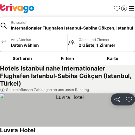
Favoriten
Einlog
Me
Reiseziel
Internationaler Flughafen Istanbul-Sabiha Gökçen, Istanbul
An-/Abreise
Gäste und Zimmer
Daten wählen
2 Gäste, 1 Zimmer
Sortieren
Filtern
Karte
Hotels Istanbul nahe Internationaler
Flughafen Istanbul-Sabiha Gökçen (Istanbul,
Türkei)
So beeinflussen Zahlungen an uns unser Ranking
Teilen
Zu
Luvıra Hotel
Preise sehen