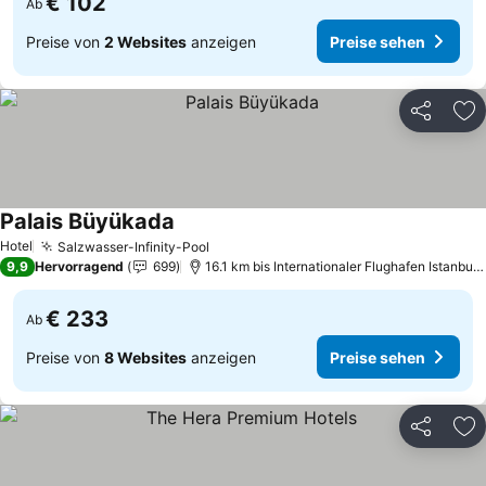
€ 102
Ab
Preise von
2 Websites
anzeigen
Preise sehen
Teilen
Zu
Palais Büyükada
Preise sehen
Hotel
Salzwasser-Infinity-Pool
Preise sehen
9,9
Hervorragend
699
16.1 km bis Internationaler Flughafen Istanbu
€ 233
Ab
Preise von
8 Websites
anzeigen
Preise sehen
Teilen
Zu