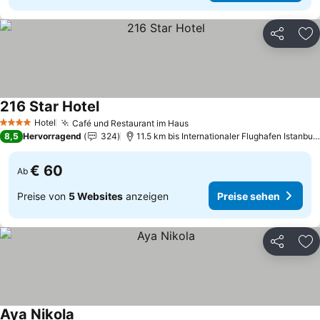
Teilen
Zu
216 Star Hotel
Preise sehen
Hotel
Café und Restaurant im Haus
Preise sehen
4 Sterne
8,5
Hervorragend
324
11.5 km bis Internationaler Flughafen Istanbu
€ 60
Ab
Preise von
5 Websites
anzeigen
Preise sehen
Teilen
Zu
Aya Nikola