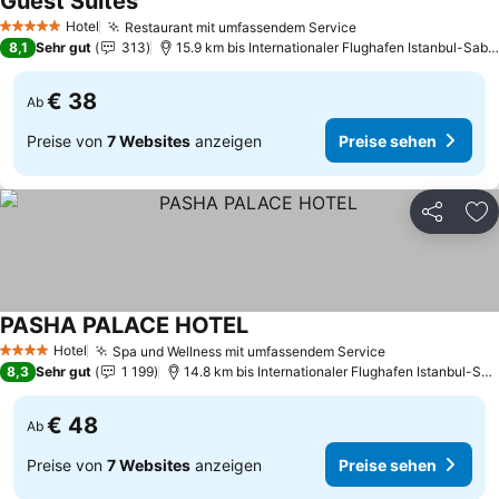
Guest Suites
Preise sehen
Hotel
Restaurant mit umfassendem Service
Preise sehen
5 Sterne
8,1
Sehr gut
313
15.9 km bis Internationaler Flughafen Istanbul-Sab
€ 38
Ab
Preise von
7 Websites
anzeigen
Preise sehen
Teilen
Zu
PASHA PALACE HOTEL
Preise sehen
Hotel
Spa und Wellness mit umfassendem Service
Preise sehen
4 Sterne
8,3
Sehr gut
1 199
14.8 km bis Internationaler Flughafen Istanbul-Sa
€ 48
Ab
Preise von
7 Websites
anzeigen
Preise sehen