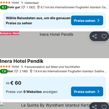
Hotel
Hallenbad
Preise sehen
4 Sterne
8,1
Sehr gut
1 382
6.7 km bis Internationaler Flughafen Istanbul-Sab
Wähle Reisedaten aus, um die genauen
Preise sehen
Preise zu sehen
Beliebte Wahl
Teilen
Zu
Inera Hotel Pendik
Preise sehen
Hotel
Panoramablick auf Meer und Yachthafen
Preise sehen
4 Sterne
7,6
Gut
2 186
7.6 km bis Internationaler Flughafen Istanbul-Sabiha G
€ 60
Ab
Preise von
9 Websites
anzeigen
Preise sehen