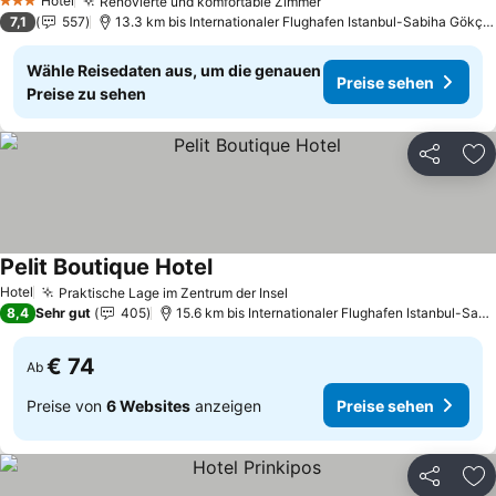
Hotel
Renovierte und komfortable Zimmer
Preise sehen
3 Sterne
7,1
557
13.3 km bis Internationaler Flughafen Istanbul-Sabiha Gökçe
Wähle Reisedaten aus, um die genauen
Preise sehen
Preise zu sehen
Teilen
Zu
Pelit Boutique Hotel
Preise sehen
Hotel
Praktische Lage im Zentrum der Insel
Preise sehen
8,4
Sehr gut
405
15.6 km bis Internationaler Flughafen Istanbul-Sab
€ 74
Ab
Preise von
6 Websites
anzeigen
Preise sehen
Teilen
Zu