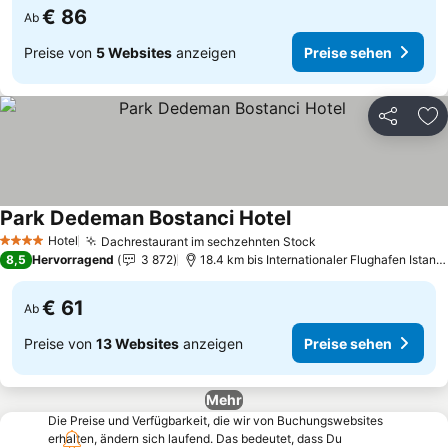
€ 86
Ab
Preise von
5 Websites
anzeigen
Preise sehen
Teilen
Zu
Park Dedeman Bostanci Hotel
Preise sehen
Hotel
Dachrestaurant im sechzehnten Stock
Preise sehen
4 Sterne
8,5
Hervorragend
3 872
18.4 km bis Internationaler Flughafen Istan
€ 61
Ab
Preise von
13 Websites
anzeigen
Preise sehen
Mehr
Die Preise und Verfügbarkeit, die wir von Buchungswebsites
erhalten, ändern sich laufend. Das bedeutet, dass Du