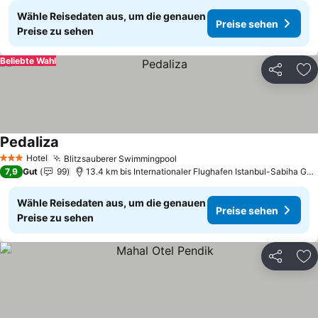
Wähle Reisedaten aus, um die genauen
Preise sehen
Preise zu sehen
Beliebte Wahl
Teilen
Zu
Pedaliza
Preise sehen
Hotel
Blitzsauberer Swimmingpool
Preise sehen
3 Sterne
7,9
Gut
99
13.4 km bis Internationaler Flughafen Istanbul-Sabiha Gö
Wähle Reisedaten aus, um die genauen
Preise sehen
Preise zu sehen
Teilen
Zu