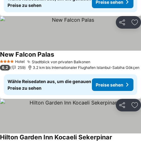
Preise sehen
Preise zu sehen
Teilen
Zu
New Falcon Palas
Preise sehen
Hotel
Stadtblick von privaten Balkonen
Preise sehen
4 Sterne
6,2
259
3.2 km bis Internationaler Flughafen Istanbul-Sabiha Gökçen
Wähle Reisedaten aus, um die genauen
Preise sehen
Preise zu sehen
Teilen
Zu
Hilton Garden Inn Kocaeli Sekerpinar
Preise sehe