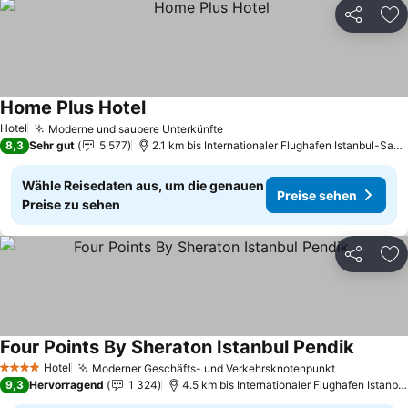
Teilen
Zu
Home Plus Hotel
Preise sehen
Hotel
Moderne und saubere Unterkünfte
Preise sehen
8,3
Sehr gut
5 577
2.1 km bis Internationaler Flughafen Istanbul-Sab
Wähle Reisedaten aus, um die genauen
Preise sehen
Preise zu sehen
Teilen
Zu
Four Points By Sheraton Istanbul Pendik
Preise 
Hotel
Moderner Geschäfts- und Verkehrsknotenpunkt
Preise seh
4 Sterne
9,3
Hervorragend
1 324
4.5 km bis Internationaler Flughafen Istanb