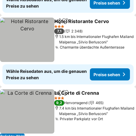
Preise sehen
Preise zu sehen
Hotel Ristorante Cervo
Teilen
Zu Favoriten hinzufügen
Pre
3 Sterne
7,1
2 348
1.5 km bis Internationaler Flughafen Mailand
Malpensa „Silvio Berlusconi“
Charmante überdachte Außenterrasse
Prei
Wähle Reisedaten aus, um die genauen
Preise sehen
Preise zu sehen
La Corte di Crenna
Teilen
Zu Favoriten hinzufügen
Preise 
3 Sterne
9,2
Hervorragend
465
7.4 km bis Internationaler Flughafen Mailand
Malpensa „Silvio Berlusconi“
Privater Parkplatz vor Ort
Preise sehen