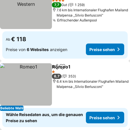
Western
Preise sehen
4 Sterne
7,7
Gut
1 259
7.6 km bis Internationaler Flughafen Mailand
Malpensa „Silvio Berlusconi“
Erfrischender Außenpool
Preise sehen
€ 118
Ab
Preise von
6 Websites
anzeigen
Preise sehen
Romeo1
Teilen
Zu Favoriten hinzufügen
Preise sehen
1 Sterne
6,7
353
6.4 km bis Internationaler Flughafen Mailand
Malpensa „Silvio Berlusconi“
Beliebte Wahl
Wähle Reisedaten aus, um die genauen
Preise sehen
Preise zu sehen