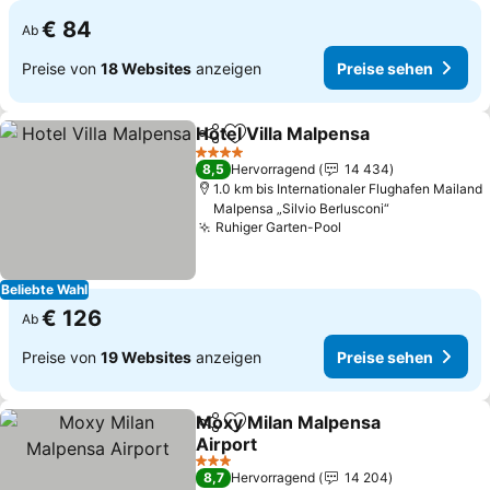
€ 84
Ab
Preise von
18 Websites
anzeigen
Preise sehen
Hotel Villa Malpensa
Teilen
Zu Favoriten hinzufügen
Preis
4 Sterne
8,5
Hervorragend
14 434
1.0 km bis Internationaler Flughafen Mailand
Malpensa „Silvio Berlusconi“
Ruhiger Garten-Pool
Preise sehen
Beliebte Wahl
€ 126
Ab
Preise von
19 Websites
anzeigen
Preise sehen
Moxy Milan Malpensa
Teilen
Zu Favoriten hinzufügen
Airport
Preise sehen
3 Sterne
8,7
Hervorragend
14 204