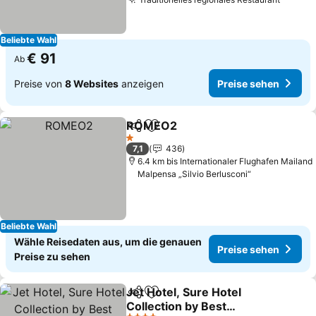
Preise
Beliebte Wahl
€ 91
Ab
Preise von
8 Websites
anzeigen
Preise sehen
ROMEO2
Teilen
Zu Favoriten hinzufügen
Preise sehen
1 Sterne
7,1
436
6.4 km bis Internationaler Flughafen Mailand
Malpensa „Silvio Berlusconi“
Beliebte Wahl
Wähle Reisedaten aus, um die genauen
Preise sehen
Preise zu sehen
Jet Hotel, Sure Hotel
Teilen
Zu Favoriten hinzufügen
Collection by Best