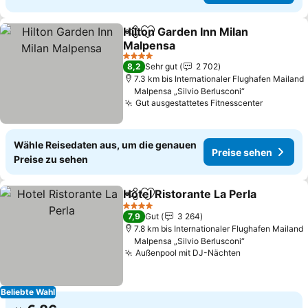
Hilton Garden Inn Milan
Teilen
Zu Favoriten hinzufügen
Malpensa
Preise sehen
4 Sterne
8,2
Sehr gut
2 702
7.3 km bis Internationaler Flughafen Mailand
Malpensa „Silvio Berlusconi“
Gut ausgestattetes Fitnesscenter
Preise s
Wähle Reisedaten aus, um die genauen
Preise sehen
Preise zu sehen
Hotel Ristorante La Perla
Teilen
Zu Favoriten hinzufügen
P
4 Sterne
7,9
Gut
3 264
7.8 km bis Internationaler Flughafen Mailand
Malpensa „Silvio Berlusconi“
Außenpool mit DJ-Nächten
Preise sehen
Beliebte Wahl