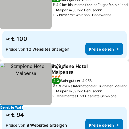
4.9 km bis Internationaler Flughafen Mailand
Malpensa „Silvio Berlusconi“
Zimmer mit Whirlpool-Badewanne
Preise 
€ 100
Ab
Preise von
10 Websites
anzeigen
Preise sehen
Sempione Hotel
Teilen
Zu Favoriten hinzufügen
Malpensa
Preise sehen
3 Sterne
8,3
Sehr gut
4 056
5.9 km bis Internationaler Flughafen Mailand
Malpensa „Silvio Berlusconi“
Charmantes Dorf Casorate Sempione
Preis
Beliebte Wahl
€ 94
Ab
Preise von
8 Websites
anzeigen
Preise sehen