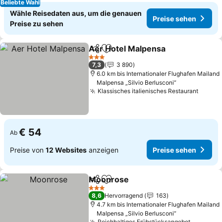
Beliebte Wahl
Wähle Reisedaten aus, um die genauen
Preise sehen
Preise zu sehen
Aer Hotel Malpensa
Teilen
Zu Favoriten hinzufügen
Preise
3 Sterne
7,3
3 890
6.0 km bis Internationaler Flughafen Mailand
Malpensa „Silvio Berlusconi“
Klassisches italienisches Restaurant
Preise
€ 54
Ab
Preise von
12 Websites
anzeigen
Preise sehen
Moonrose
Teilen
Zu Favoriten hinzufügen
Preise sehen
3 Sterne
8,6
Hervorragend
163
4.7 km bis Internationaler Flughafen Mailand
Malpensa „Silvio Berlusconi“
Reichhaltiges Frühstücksangebot