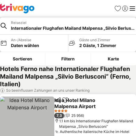
Favoriten
Einlog
Me
Reiseziel
Internationaler Flughafen Mailand Malpensa „Silvio Berlusco
An-/Abreise
Gäste und Zimmer
Daten wählen
2 Gäste, 1 Zimmer
Sortieren
Filtern
Karte
Hotels Ferno nahe Internationaler Flughafen
Mailand Malpensa „Silvio Berlusconi“ (Ferno,
Italien)
So beeinflussen Zahlungen an uns unser Ranking
Idea Hotel Milano
Teilen
Zu Favoriten hinzufügen
Malpensa Airport
Preise sehen
4 Sterne
7,3
25 956
1.1 km bis Internationaler Flughafen Mailand
Malpensa „Silvio Berlusconi“
Authentische italienische Küche im Hotel
Pr