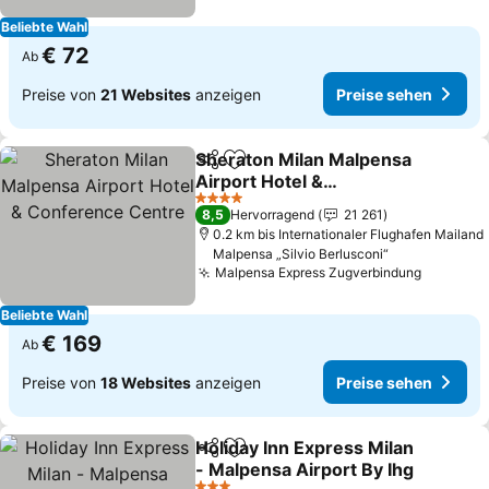
Beliebte Wahl
€ 72
Ab
Preise von
21 Websites
anzeigen
Preise sehen
Sheraton Milan Malpensa
Teilen
Zu Favoriten hinzufügen
Airport Hotel &
Conference Centre
Preise sehen
4 Sterne
8,5
Hervorragend
21 261
0.2 km bis Internationaler Flughafen Mailand
Malpensa „Silvio Berlusconi“
Malpensa Express Zugverbindung
Preise 
Beliebte Wahl
€ 169
Ab
Preise von
18 Websites
anzeigen
Preise sehen
Holiday Inn Express Milan
Teilen
Zu Favoriten hinzufügen
- Malpensa Airport By Ihg