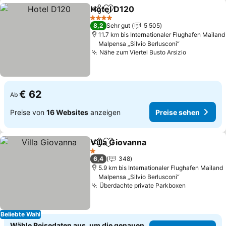
Hotel D120
Teilen
Zu Favoriten hinzufügen
Preise sehen
4 Sterne
8,2
Sehr gut
5 505
11.7 km bis Internationaler Flughafen Mailand
Malpensa „Silvio Berlusconi“
Nähe zum Viertel Busto Arsizio
Preise seh
€ 62
Ab
Preise von
16 Websites
anzeigen
Preise sehen
Villa Giovanna
Teilen
Zu Favoriten hinzufügen
Preise sehe
1 Sterne
6,4
348
5.9 km bis Internationaler Flughafen Mailand
Malpensa „Silvio Berlusconi“
Überdachte private Parkboxen
Preise seh
Beliebte Wahl
Wähle Reisedaten aus, um die genauen