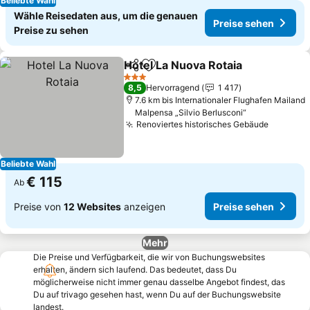
Beliebte Wahl
Wähle Reisedaten aus, um die genauen
Preise sehen
Preise zu sehen
Hotel La Nuova Rotaia
Teilen
Zu Favoriten hinzufügen
Prei
3 Sterne
8,5
Hervorragend
1 417
7.6 km bis Internationaler Flughafen Mailand
Malpensa „Silvio Berlusconi“
Renoviertes historisches Gebäude
Preise 
Beliebte Wahl
€ 115
Ab
Preise von
12 Websites
anzeigen
Preise sehen
Mehr
Die Preise und Verfügbarkeit, die wir von Buchungswebsites
erhalten, ändern sich laufend. Das bedeutet, dass Du
möglicherweise nicht immer genau dasselbe Angebot findest, das
Du auf trivago gesehen hast, wenn Du auf der Buchungswebsite
landest.