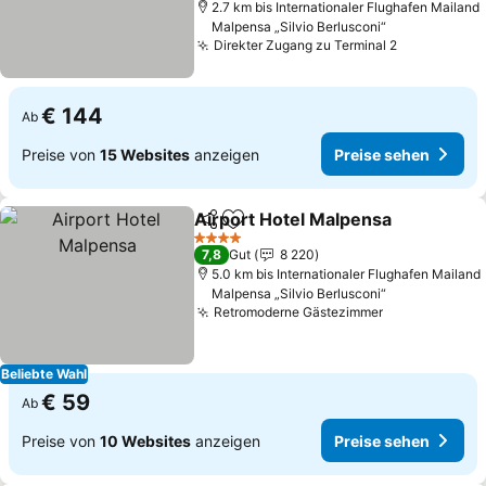
2.7 km bis Internationaler Flughafen Mailand
Malpensa „Silvio Berlusconi“
Direkter Zugang zu Terminal 2
Preise seh
€ 144
Ab
Preise von
15 Websites
anzeigen
Preise sehen
Airport Hotel Malpensa
Teilen
Zu Favoriten hinzufügen
Pre
4 Sterne
7,8
Gut
8 220
5.0 km bis Internationaler Flughafen Mailand
Malpensa „Silvio Berlusconi“
Retromoderne Gästezimmer
Preise sehen
Beliebte Wahl
€ 59
Ab
Preise von
10 Websites
anzeigen
Preise sehen