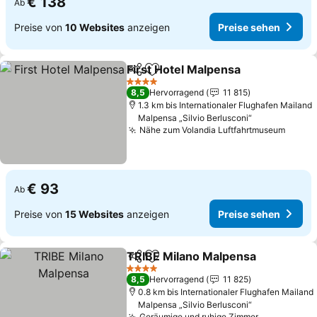
€ 138
Ab
Preise von
10 Websites
anzeigen
Preise sehen
First Hotel Malpensa
Teilen
Zu Favoriten hinzufügen
Preis
4 Sterne
8,5
Hervorragend
11 815
1.3 km bis Internationaler Flughafen Mailand
Malpensa „Silvio Berlusconi“
Nähe zum Volandia Luftfahrtmuseum
Preis
€ 93
Ab
Preise von
15 Websites
anzeigen
Preise sehen
TRIBE Milano Malpensa
Teilen
Zu Favoriten hinzufügen
Pr
4 Sterne
8,5
Hervorragend
11 825
0.8 km bis Internationaler Flughafen Mailand
Malpensa „Silvio Berlusconi“
Geräumige und ruhige Zimmer