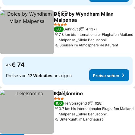
Dolce by Wyndham Milan
Teilen
Zu Favoriten hinzufügen
Malpensa
Preise sehen
4 Sterne
8,1
Sehr gut
4 137
7.3 km bis Internationaler Flughafen Mailand
Malpensa „Silvio Berlusconi“
Speisen im Atmosphere Restaurant
Preise 
€ 74
Ab
Preise von
17 Websites
anzeigen
Preise sehen
Il Gelsomino
Teilen
Zu Favoriten hinzufügen
Preise sehen
3 Sterne
9,0
Hervorragend
928
3.7 km bis Internationaler Flughafen Mailand
Malpensa „Silvio Berlusconi“
Unterkunft im Landhausstil
Preise sehen