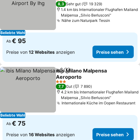
Preise sehen
3 Sterne
8,3
Sehr gut
19 329
1.4 km bis Internationaler Flughafen Mailand
Malpensa „Silvio Berlusconi“
Nähe zum Naturpark Tessin
Preise sehen
Beliebte Wahl
€ 95
Ab
Preise von
12 Websites
anzeigen
Preise sehen
ibis Milano Malpensa
Teilen
Zu Favoriten hinzufügen
Aeroporto
Preise sehen
3 Sterne
7,7
Gut
7 890
4.2 km bis Internationaler Flughafen Mailand
Malpensa „Silvio Berlusconi“
Internationale Küche im Oopen Restaurant
P
Beliebte Wahl
€ 75
Ab
Preise von
16 Websites
anzeigen
Preise sehen