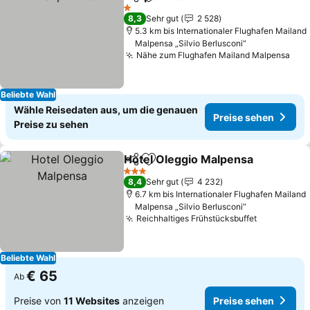
Teilen
Zu Favoriten hinzufügen
Preise sehen
1 Sterne
8,3
Sehr gut
2 528
5.3 km bis Internationaler Flughafen Mailand
Malpensa „Silvio Berlusconi“
Nähe zum Flughafen Mailand Malpensa
Pre
Beliebte Wahl
Wähle Reisedaten aus, um die genauen
Preise sehen
Preise zu sehen
Hotel Oleggio Malpensa
Teilen
Zu Favoriten hinzufügen
Pr
3 Sterne
8,4
Sehr gut
4 232
6.7 km bis Internationaler Flughafen Mailand
Malpensa „Silvio Berlusconi“
Reichhaltiges Frühstücksbuffet
Preise se
Beliebte Wahl
€ 65
Ab
Preise von
11 Websites
anzeigen
Preise sehen