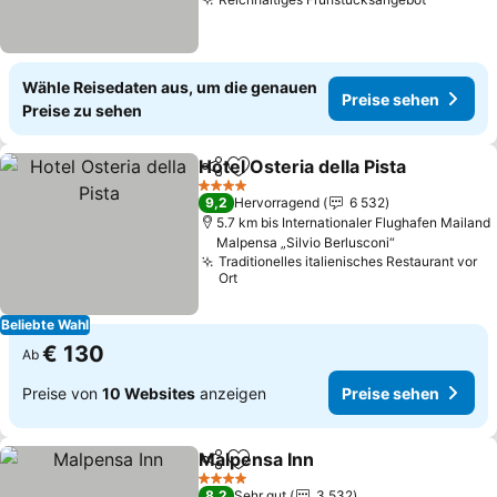
Preise s
Wähle Reisedaten aus, um die genauen
Preise sehen
Preise zu sehen
Hotel Osteria della Pista
Teilen
Zu Favoriten hinzufügen
Pr
4 Sterne
9,2
Hervorragend
6 532
5.7 km bis Internationaler Flughafen Mailand
Malpensa „Silvio Berlusconi“
Traditionelles italienisches Restaurant vor
Ort
Beliebte Wahl
€ 130
Ab
Preise von
10 Websites
anzeigen
Preise sehen
Malpensa Inn
Teilen
Zu Favoriten hinzufügen
Preise sehen
4 Sterne
8,2
Sehr gut
3 532