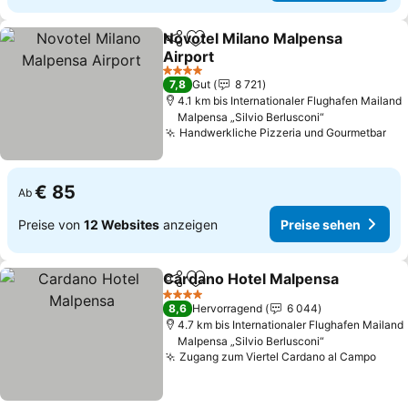
Novotel Milano Malpensa
Teilen
Zu Favoriten hinzufügen
Airport
Preise sehen
4 Sterne
7,8
Gut
8 721
4.1 km bis Internationaler Flughafen Mailand
Malpensa „Silvio Berlusconi“
Handwerkliche Pizzeria und Gourmetbar
Pre
€ 85
Ab
Preise von
12 Websites
anzeigen
Preise sehen
Cardano Hotel Malpensa
Teilen
Zu Favoriten hinzufügen
P
4 Sterne
8,6
Hervorragend
6 044
4.7 km bis Internationaler Flughafen Mailand
Malpensa „Silvio Berlusconi“
Zugang zum Viertel Cardano al Campo
Prei