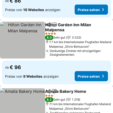
€ 86
Ab
Preise von
16 Websites
anzeigen
Preise sehen
Hilton Garden Inn Milan
Teilen
Zu Favoriten hinzufügen
Malpensa
Preise sehen
4 Sterne
8,0
Sehr gut
3 022
7.7 km bis Internationaler Flughafen Mailand
Malpensa „Silvio Berlusconi“
Geräumige Zimmer mit einzigartigen
Designelementen
€ 96
Ab
Preise von
9 Websites
anzeigen
Preise sehen
Amalia Bakery Home
Teilen
Zu Favoriten hinzufügen
Preis
3 Sterne
8,2
Sehr gut
1 218
7.1 km bis Internationaler Flughafen Mailand
Malpensa „Silvio Berlusconi“
Traditionelles regionales Restaurant