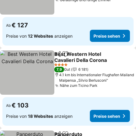
Preise seh
€ 127
Ab
Preise von
12 Websites
anzeigen
Preise sehen
Best Western Hotel
Teilen
Zu Favoriten hinzufügen
Cavalieri Della Corona
Preise sehen
4 Sterne
7,9
Gut
6 181
4.1 km bis Internationaler Flughafen Mailand
Malpensa „Silvio Berlusconi“
Nähe zum Ticino Park
Preise sehen
€ 103
Ab
Preise von
18 Websites
anzeigen
Preise sehen
Panperduto