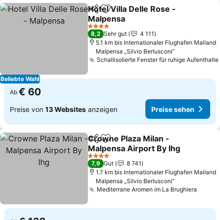
Hotel Villa Delle Rose -
Teilen
Zu Favoriten hinzufügen
Malpensa
Preise sehen
4 Sterne
8,2
Sehr gut
4 111
5.1 km bis Internationaler Flughafen Mailand
Malpensa „Silvio Berlusconi“
Schallisolierte Fenster für ruhige Aufenthalte
Beliebte Wahl
€ 60
Ab
Preise von
13 Websites
anzeigen
Preise sehen
Crowne Plaza Milan -
Teilen
Zu Favoriten hinzufügen
Malpensa Airport By Ihg
Preise sehen
4 Sterne
7,9
Gut
8 741
1.7 km bis Internationaler Flughafen Mailand
Malpensa „Silvio Berlusconi“
Mediterrane Aromen im La Brughiera
Preise