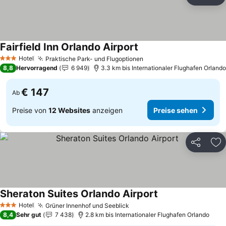
Teilen
Zu
Fairfield Inn Orlando Airport
Preise sehen
Hotel
Praktische Park- und Flugoptionen
Preise sehen
3 Sterne
8,8
Hervorragend
6 949
3.3 km bis Internationaler Flughafen Orlando
€ 147
Ab
Preise von
12 Websites
anzeigen
Preise sehen
Teilen
Zu
Sheraton Suites Orlando Airport
Preise sehen
Hotel
Grüner Innenhof und Seeblick
Preise sehen
3 Sterne
8,4
Sehr gut
7 438
2.8 km bis Internationaler Flughafen Orlando