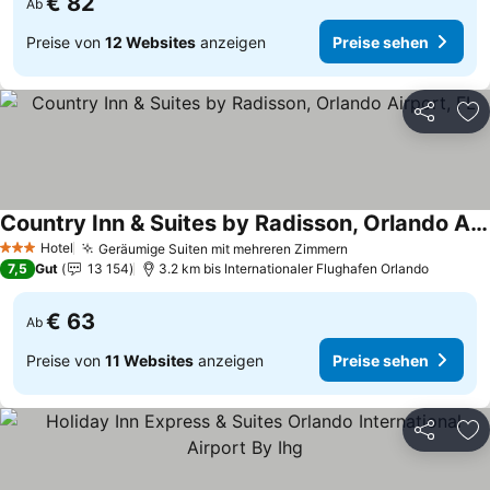
€ 82
Ab
Preise von
12 Websites
anzeigen
Preise sehen
Teilen
Zu
Country Inn & Suites by Radisson, Orlando Airport, FL
Preise sehen
Hotel
Geräumige Suiten mit mehreren Zimmern
Preise sehen
3 Sterne
7,5
Gut
13 154
3.2 km bis Internationaler Flughafen Orlando
€ 63
Ab
Preise von
11 Websites
anzeigen
Preise sehen
Teilen
Zu