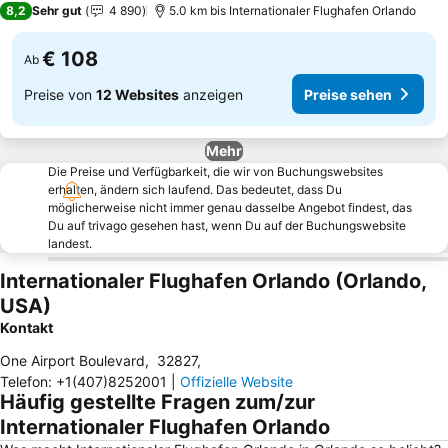
8,2
Sehr gut
4 890
5.0 km bis Internationaler Flughafen Orlando
€ 108
Ab
Preise von
12 Websites
anzeigen
Preise sehen
Mehr
Die Preise und Verfügbarkeit, die wir von Buchungswebsites
erhalten, ändern sich laufend. Das bedeutet, dass Du
möglicherweise nicht immer genau dasselbe Angebot findest, das
Du auf trivago gesehen hast, wenn Du auf der Buchungswebsite
landest.
Internationaler Flughafen Orlando (Orlando,
USA)
Kontakt
One Airport Boulevard
,
32827
,
Telefon
:
+1(407)8252001
|
Offizielle Website
Häufig gestellte Fragen zum/zur
Internationaler Flughafen Orlando