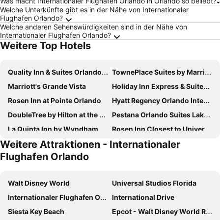
Was macht Internationaler Flughafen Orlando in Orlando so beliebt?
Welche Unterkünfte gibt es in der Nähe von Internationaler
Flughafen Orlando?
Welche anderen Sehenswürdigkeiten sind in der Nähe von
Internationaler Flughafen Orlando?
Weitere Top Hotels
Quality Inn & Suites Orlando Airport
TownePlace Suites by Marriott Orlando Near Universal
Marriott's Grande Vista
Holiday Inn Express & Suites Orlando - International Drive By Ihg
Rosen Inn at Pointe Orlando
Hyatt Regency Orlando International Airport
DoubleTree by Hilton at the Entrance to Universal Orlando
Pestana Orlando Suites Lake Buena Vista
La Quinta Inn by Wyndham Orlando Airport West
Rosen Inn Closest to Universal
Weitere Attraktionen - Internationaler
CoCo Key Hotel and Water Resort
Sheraton Orlando Lake Buena Vista Resort
Flughafen Orlando
Hotel Monreale Express International Drive Orlando
Courtyard by Marriott Orlando Downtown
Holiday Inn Express & Suites Nearest Universal Orlando By Ihg
Hyatt Place across from Universal Orlando Resort
Walt Disney World
Universal Studios Florida
Orlando International Drive North Hotel
La Quinta Inn & Suites by Wyndham Orlando IDrive Theme Parks
Internationaler Flughafen Orlando
International Drive
SpringHill Suites by Marriott Orlando at SeaWorld
Rosen Inn International
Siesta Key Beach
Epcot - Walt Disney World Resort
Homewood Suites by Hilton Orlando-International Drive/Convention Center
Fairfield Inn & Suites by Marriott Orlando at SeaWorld