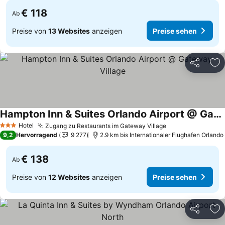
€ 118
Ab
Preise von
13 Websites
anzeigen
Preise sehen
Teilen
Zu
Hampton Inn & Suites Orlando Airport @ Gateway Village
Preise sehen
Hotel
Zugang zu Restaurants im Gateway Village
Preise sehen
3 Sterne
9,2
Hervorragend
9 277
2.9 km bis Internationaler Flughafen Orlando
€ 138
Ab
Preise von
12 Websites
anzeigen
Preise sehen
Teilen
Zu