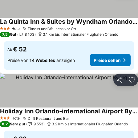
La Quinta Inn & Suites by Wyndham Orlando Airport North
Preise sehen
Hotel
Fitness und Wellness vor Ort
Preise sehen
3 Sterne
7,5
Gut
8 103
3.1 km bis Internationaler Flughafen Orlando
€ 52
Ab
Preise von
14 Websites
anzeigen
Preise sehen
Teilen
Zu
Holiday Inn Orlando-international Airport By Ihg
Preise sehen
Hotel
Drift Restaurant und Bar
Preise sehen
3 Sterne
8,2
Sehr gut
9 553
3.2 km bis Internationaler Flughafen Orlando