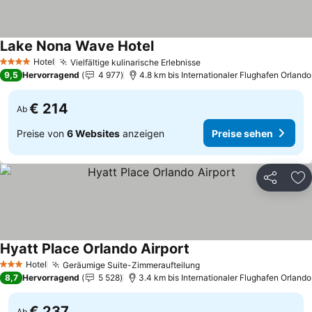
Lake Nona Wave Hotel
Preise sehen
Hotel
Vielfältige kulinarische Erlebnisse
Preise sehen
4 Sterne
9,5
Hervorragend
4 977
4.8 km bis Internationaler Flughafen Orlando
€ 214
Ab
Preise von
6 Websites
anzeigen
Preise sehen
Teilen
Zu
Hyatt Place Orlando Airport
Preise sehen
Hotel
Geräumige Suite-Zimmeraufteilung
Preise sehen
3 Sterne
8,7
Hervorragend
5 528
3.4 km bis Internationaler Flughafen Orlando
€ 237
Ab