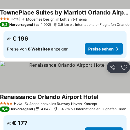
TownePlace Suites by Marriott Orlando Airport
Preise sehen
Hotel
Modernes Design im Luftfahrt-Thema
Preise sehen
3 Sterne
9,2
Hervorragend
1 902
3.9 km bis Internationaler Flughafen Orlando
€ 196
Ab
Preise von
8 Websites
anzeigen
Preise sehen
Teilen
Zu
Renaissance Orlando Airport Hotel
Preise sehen
Hotel
Anspruchsvolles Runway Haven-Konzept
Preise sehen
4 Sterne
8,4
Hervorragend
4 847
3.4 km bis Internationaler Flughafen Orland
€ 177
Ab