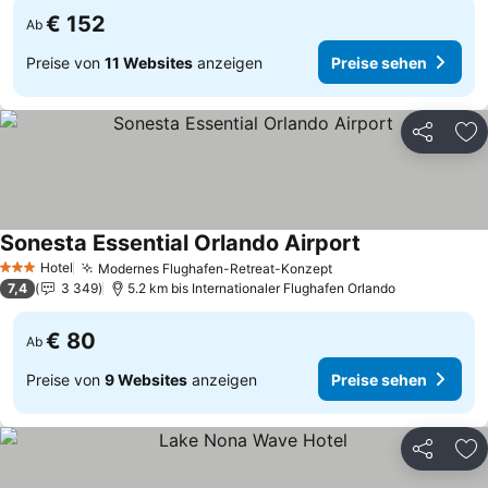
€ 152
Ab
Preise von
11 Websites
anzeigen
Preise sehen
Teilen
Zu
Sonesta Essential Orlando Airport
Preise sehen
Hotel
Modernes Flughafen-Retreat-Konzept
Preise sehen
3 Sterne
7,4
3 349
5.2 km bis Internationaler Flughafen Orlando
€ 80
Ab
Preise von
9 Websites
anzeigen
Preise sehen
Teilen
Zu