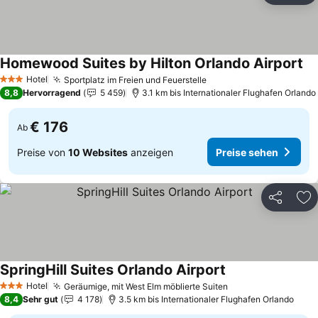
Homewood Suites by Hilton Orlando Airport
Pr
Hotel
Sportplatz im Freien und Feuerstelle
Preise sehen
3 Sterne
8,8
Hervorragend
5 459
3.1 km bis Internationaler Flughafen Orlando
€ 176
Ab
Preise von
10 Websites
anzeigen
Preise sehen
Teilen
Zu
SpringHill Suites Orlando Airport
Preise sehen
Hotel
Geräumige, mit West Elm möblierte Suiten
Preise sehen
3 Sterne
8,4
Sehr gut
4 178
3.5 km bis Internationaler Flughafen Orlando