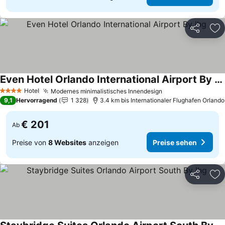
Teilen
Zu
Even Hotel Orlando International Airport By Ihg
Preise sehen
Hotel
Modernes minimalistisches Innendesign
Preise sehen
4 Sterne
9,1
Hervorragend
1 328
3.4 km bis Internationaler Flughafen Orlando
€ 201
Ab
Preise von
8 Websites
anzeigen
Preise sehen
Teilen
Zu