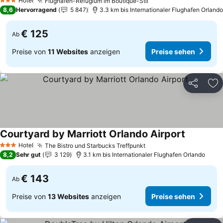
Hotel
Flughafen-Refugium im Boutique-Stil
Preise sehen
3 Sterne
8,6
Hervorragend
5 847
3.3 km bis Internationaler Flughafen Orlando
€ 125
Ab
Preise von
11 Websites
anzeigen
Preise sehen
Teilen
Zu
Courtyard by Marriott Orlando Airport
Preise se
Hotel
The Bistro und Starbucks Treffpunkt
Preise sehen
3 Sterne
8,2
Sehr gut
3 129
3.1 km bis Internationaler Flughafen Orlando
€ 143
Ab
Preise von
13 Websites
anzeigen
Preise sehen