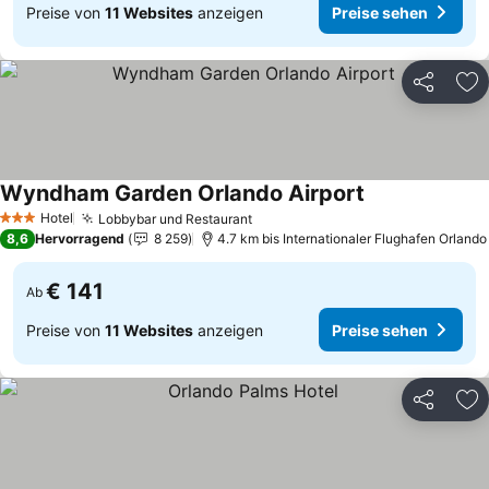
Preise von
11 Websites
anzeigen
Preise sehen
Teilen
Zu
Wyndham Garden Orlando Airport
Preise sehen
Hotel
Lobbybar und Restaurant
Preise sehen
3 Sterne
8,6
Hervorragend
8 259
4.7 km bis Internationaler Flughafen Orlando
€ 141
Ab
Preise von
11 Websites
anzeigen
Preise sehen
Teilen
Zu