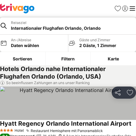
Favoriten
Einlog
Me
Reiseziel
Internationaler Flughafen Orlando, Orlando
An-/Abreise
Gäste und Zimmer
Daten wählen
2 Gäste, 1 Zimmer
Sortieren
Filtern
Karte
Hotels Orlando nahe Internationaler
Flughafen Orlando (Orlando, USA)
So beeinflussen Zahlungen an uns unser Ranking
Teilen
Zu
Hyatt Regency Orlando International Airport
Pr
Hotel
Restaurant Hemisphere mit Panoramablick
Preise sehen
4 Sterne