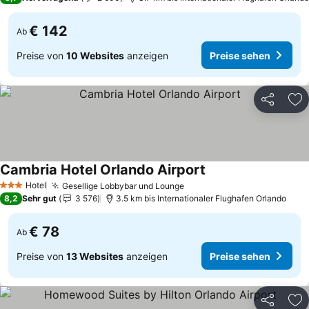
€ 142
Ab
Preise von
10 Websites
anzeigen
Preise sehen
Teilen
Zu
Cambria Hotel Orlando Airport
Preise sehen
Hotel
Gesellige Lobbybar und Lounge
Preise sehen
3 Sterne
8,2
Sehr gut
3 576
3.5 km bis Internationaler Flughafen Orlando
€ 78
Ab
Preise von
13 Websites
anzeigen
Preise sehen
Teilen
Zu