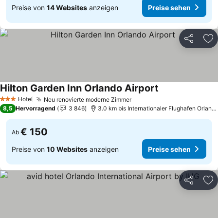
Preise von
14 Websites
anzeigen
Preise sehen
Teilen
Zu
Hilton Garden Inn Orlando Airport
Preise sehen
Hotel
Neu renovierte moderne Zimmer
Preise sehen
3 Sterne
8,5
Hervorragend
3 846
3.0 km bis Internationaler Flughafen Orland
€ 150
Ab
Preise von
10 Websites
anzeigen
Preise sehen
Teilen
Zu