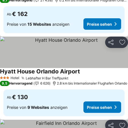
9,1
Hervorragend
21 438
0.2 km bis Internationaler Flughafen Orlan
€ 162
Ab
Preise von
15 Websites
anzeigen
Preise sehen
Teilen
Zu
Hyatt House Orlando Airport
Preise sehen
Hotel
Lebhafter H Bar Treffpunkt
Preise sehen
3 Sterne
9,5
Hervorragend
6 626
2.8 km bis Internationaler Flughafen Orlando
€ 130
Ab
Preise von
9 Websites
anzeigen
Preise sehen