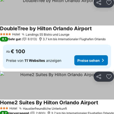
Teilen
Zu
DoubleTree by Hilton Orlando Airport
Preise sehe
Hotel
Landings 55 Bistro und Lounge
Preise sehen
4 Sterne
8,1
Sehr gut
6 013
3.7 km bis Internationaler Flughafen Orlando
€ 100
Ab
Preise von
11 Websites
anzeigen
Preise sehen
Teilen
Zu
Home2 Suites By Hilton Orlando Airport
Preise 
Hotel
Haustierfreundliche Unterkunft
Preise sehen
3 Sterne
8,7
Hervorragend
2 600
3.7 km bis Internationaler Flughafen Orlando