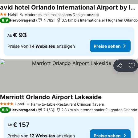
avid hotel Orlando International Airport by IHG
Preise sehen
Hotel
Modernes, minimalistisches Designkonzept
Preise sehen
2 Sterne
8,9
Hervorragend
4 782
3.5 km bis Internationaler Flughafen Orlando
€ 93
Ab
Preise von
14 Websites
anzeigen
Preise sehen
Teilen
Zu
Marriott Orlando Airport Lakeside
Preise sehen
Hotel
Farm-to-table-Restaurant Crimson Tavern
Preise sehen
4 Sterne
8,8
Hervorragend
7 153
2.8 km bis Internationaler Flughafen Orlando
€ 157
Ab
Preise von
12 Websites
anzeigen
Preise sehen