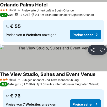
Orlando Palms Hotel
Preise sehen
Hotel
Preiswerte Unterkunft in South Orlando
Preise sehen
3 Sterne
7,7
Gut
12 408
9.4 km bis Internationaler Flughafen Orlando
€ 55
Ab
Preise von
8 Websites
anzeigen
Preise sehen
Teilen
Zu
The View Studio, Suites and Event Venue
Preise
Hotel
Ruhiger Innenhof und Terrassenbestuhlung
Preise sehen
3 Sterne
8,1
Sehr gut
2 804
9.3 km bis Internationaler Flughafen Orlando
€ 76
Ab
Preise von
7 Websites
anzeigen
Preise sehen