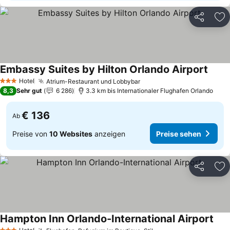
Teilen
Zu
Embassy Suites by Hilton Orlando Airport
Preis
Hotel
Atrium-Restaurant und Lobbybar
Preise sehen
3 Sterne
8,3
Sehr gut
6 286
3.3 km bis Internationaler Flughafen Orlando
€ 136
Ab
Preise von
10 Websites
anzeigen
Preise sehen
Teilen
Zu
Hampton Inn Orlando-International Airport
Prei