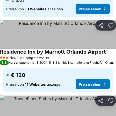
Preise von
13 Websites
anzeigen
Preise sehen
Teilen
Zu
Residence Inn by Marriott Orlando Airport
Preis
Hotel
Sportplatz vor Ort
Preise sehen
3 Sterne
8,5
Hervorragend
3 200
3.4 km bis Internationaler Flughafen Orland
€ 120
Ab
Preise von
11 Websites
anzeigen
Preise sehen
Teilen
Zu