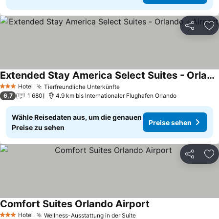
Teilen
Zu
Extended Stay America Select Suites - Orlando - Airport
Preise sehen
Hotel
Tierfreundliche Unterkünfte
Preise sehen
3 Sterne
6,7
1 680
4.9 km bis Internationaler Flughafen Orlando
Wähle Reisedaten aus, um die genauen
Preise sehen
Preise zu sehen
Teilen
Zu
Comfort Suites Orlando Airport
Preise sehen
Hotel
Wellness-Ausstattung in der Suite
Preise sehen
3 Sterne