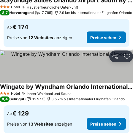
Staybridge Suites Orlando Airport South By Ihg
Preise sehen
Hotel
Haustierfreundliche Unterkunft
Preise sehen
3 Sterne
8,7
Hervorragend
7 795
2.9 km bis Internationaler Flughafen Orlando
€ 174
Ab
Preise von
12 Websites
anzeigen
Preise sehen
Teilen
Zu
Wingate by Wyndham Orlando International Airport
Preise sehen
Hotel
Innen-Whirlpool und Sauna
Preise sehen
3 Sterne
8,4
Sehr gut
12 977
3.5 km bis Internationaler Flughafen Orlando
€ 129
Ab
Preise von
13 Websites
anzeigen
Preise sehen