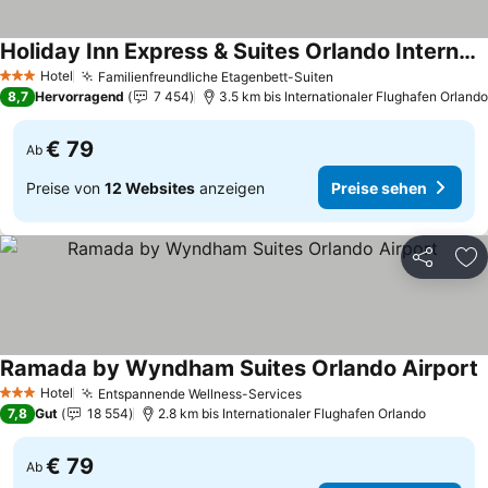
Holiday Inn Express & Suites Orlando International Airport By Ihg
Preise sehen
Hotel
Familienfreundliche Etagenbett-Suiten
Preise sehen
3 Sterne
8,7
Hervorragend
7 454
3.5 km bis Internationaler Flughafen Orlando
€ 79
Ab
Preise von
12 Websites
anzeigen
Preise sehen
Teilen
Zu
Ramada by Wyndham Suites Orlando Airport
P
Hotel
Entspannende Wellness-Services
Preise sehen
3 Sterne
7,8
Gut
18 554
2.8 km bis Internationaler Flughafen Orlando
€ 79
Ab