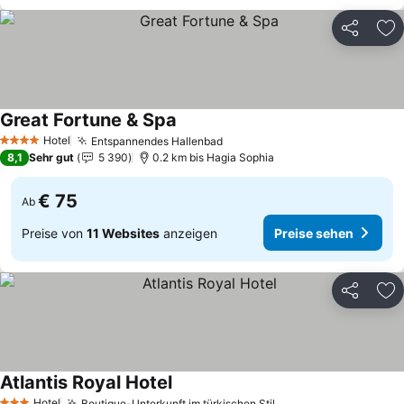
Teilen
Zu
Great Fortune & Spa
Preise sehen
Hotel
Entspannendes Hallenbad
Preise sehen
4 Sterne
8,1
Sehr gut
5 390
0.2 km bis Hagia Sophia
€ 75
Ab
Preise von
11 Websites
anzeigen
Preise sehen
Teilen
Zu
Atlantis Royal Hotel
Preise sehen
Hotel
Boutique-Unterkunft im türkischen Stil