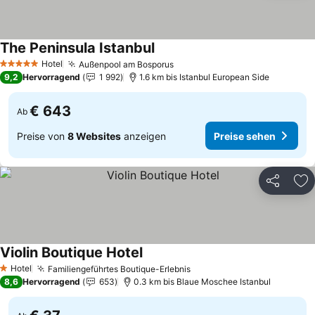
The Peninsula Istanbul
Preise sehen
Hotel
Außenpool am Bosporus
Preise sehen
5 Sterne
9,2
Hervorragend
1 992
1.6 km bis Istanbul European Side
€ 643
Ab
Preise von
8 Websites
anzeigen
Preise sehen
Teilen
Zu
Violin Boutique Hotel
Preise sehen
Hotel
Familiengeführtes Boutique-Erlebnis
Preise sehen
1 Sterne
8,6
Hervorragend
653
0.3 km bis Blaue Moschee Istanbul