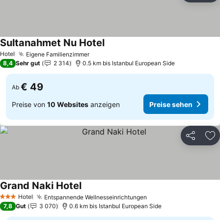
Sultanahmet Nu Hotel
Preise sehen
Hotel
Eigene Familienzimmer
Preise sehen
8,4
Sehr gut
2 314
0.5 km bis Istanbul European Side
€ 49
Ab
Preise von
10 Websites
anzeigen
Preise sehen
Teilen
Zu
Grand Naki Hotel
Preise sehen
Hotel
Entspannende Wellnesseinrichtungen
Preise sehen
3 Sterne
7,8
Gut
3 070
0.6 km bis Istanbul European Side