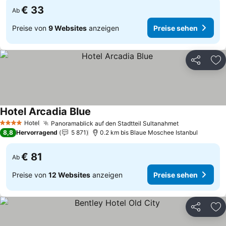
€ 33
Ab
Preise von
9 Websites
anzeigen
Preise sehen
Teilen
Zu
Hotel Arcadia Blue
Preise sehen
Hotel
Panoramablick auf den Stadtteil Sultanahmet
Preise sehen
4 Sterne
8,8
Hervorragend
5 871
0.2 km bis Blaue Moschee Istanbul
€ 81
Ab
Preise von
12 Websites
anzeigen
Preise sehen
Teilen
Zu