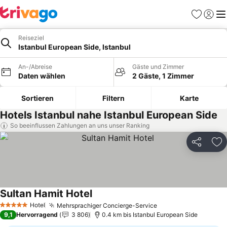
Favoriten
Einlog
Me
Reiseziel
Istanbul European Side, Istanbul
An-/Abreise
Gäste und Zimmer
Daten wählen
2 Gäste, 1 Zimmer
Sortieren
Filtern
Karte
Hotels Istanbul nahe Istanbul European Side
So beeinflussen Zahlungen an uns unser Ranking
Teilen
Zu
Sultan Hamit Hotel
Preise sehen
Hotel
Mehrsprachiger Concierge-Service
Preise sehen
5 Sterne
9,1
Hervorragend
3 806
0.4 km bis Istanbul European Side