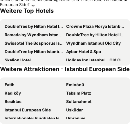
European Side?
Weitere Top Hotels
DoubleTree by Hilton Hotel Istanbul - Moda
Crowne Plaza Florya Istanbul, an IHG Hotel
Ramada by Wyndham Istanbul Pera
DoubleTree by Hilton Hotel Istanbul - Piyalepasa
Swissotel The Bosphorus Istanbul
Wyndham Istanbul Old City
DoubleTree by Hilton Istanbul Topkapi
Aybar Hotel & Spa
Skalion Hotel
Holiday Inn Istanbul - Old City By Ihg
Weitere Attraktionen - Istanbul European Side
Dedeman Bostanci Istanbul Hotel & Convention Center
Sultan Hamit Hotel
Hotel Ipek Palas
Hilton Istanbul Kozyatagi
Fatih
Eminönü
Konak Hotel Taksim
Crowne Plaza Istanbul - Old City by IHG
Kadiköy
Taksim Platz
Hilton Istanbul Bomonti Hotel & Conference Center
Ciragan Palace Kempinski Istanbul
Besiktas
Sultanahmet
Ramada by Wyndham Istanbul Golden Horn
Legacy Ottoman Hotel
Istanbul European Side
Üsküdar
Sheraton Istanbul Ataköy Hotel
The Ritz-Carlton, Istanbul
Internationaler Flughafen Istanbul-Sabiha Gökçen
Umraniye
Renaissance Istanbul Polat Bosphorus Hotel
Sura Hagia Sophia Hotel
Bahnhof Istanbul Sirkeci
Istanbul Anatolian Side
Hilton Garden Inn Istanbul Airport
Conrad Istanbul Bosphorus