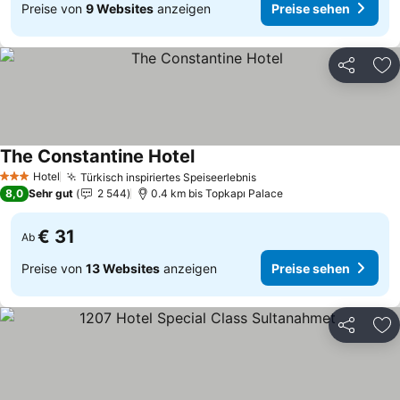
Preise von
9 Websites
anzeigen
Preise sehen
Teilen
Zu
The Constantine Hotel
Preise sehen
Hotel
Türkisch inspiriertes Speiseerlebnis
Preise sehen
3 Sterne
8,0
Sehr gut
2 544
0.4 km bis Topkapı Palace
€ 31
Ab
Preise von
13 Websites
anzeigen
Preise sehen
Teilen
Zu