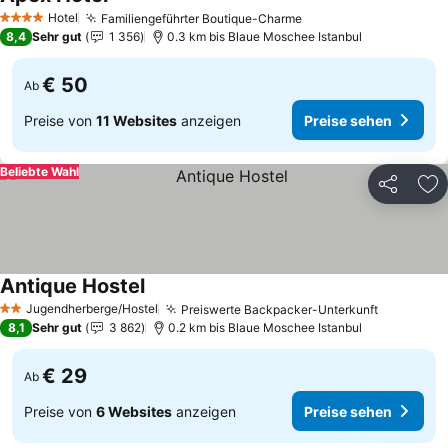
Preise sehen
Hotel
Familiengeführter Boutique-Charme
Preise sehen
4 Sterne
8,4
Sehr gut
1 356
0.3 km bis Blaue Moschee Istanbul
€ 50
Ab
Preise von
11 Websites
anzeigen
Preise sehen
Beliebte Wahl
Teilen
Zu
Antique Hostel
Preise sehen
Jugendherberge/Hostel
Preiswerte Backpacker-Unterkunft
Preise s
2 Sterne
8,1
Sehr gut
3 862
0.2 km bis Blaue Moschee Istanbul
€ 29
Ab
Preise von
6 Websites
anzeigen
Preise sehen