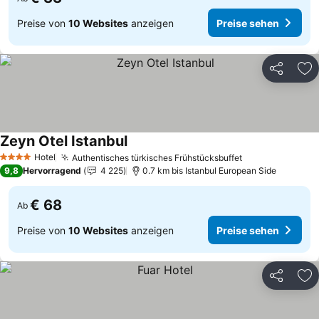
Preise von
10 Websites
anzeigen
Preise sehen
Teilen
Zu
Zeyn Otel Istanbul
Preise sehen
Hotel
Authentisches türkisches Frühstücksbuffet
Preise sehen
4 Sterne
9,8
Hervorragend
4 225
0.7 km bis Istanbul European Side
€ 68
Ab
Preise von
10 Websites
anzeigen
Preise sehen
Teilen
Zu