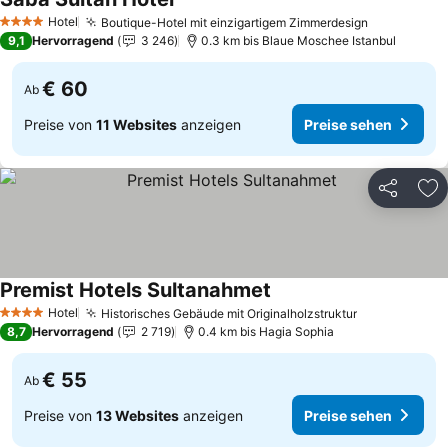
Preise sehen
Hotel
Boutique-Hotel mit einzigartigem Zimmerdesign
Preise seh
4 Sterne
9,1
Hervorragend
3 246
0.3 km bis Blaue Moschee Istanbul
€ 60
Ab
Preise von
11 Websites
anzeigen
Preise sehen
Teilen
Zu
Premist Hotels Sultanahmet
Preise sehen
Hotel
Historisches Gebäude mit Originalholzstruktur
Preise sehe
4 Sterne
8,7
Hervorragend
2 719
0.4 km bis Hagia Sophia
€ 55
Ab
Preise von
13 Websites
anzeigen
Preise sehen