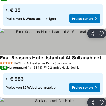
€ 35
Ab
Preise von
8 Websites
anzeigen
Preise sehen
Teilen
Zu
Four Seasons Hotel Istanbul At Sultanahmet
Pr
Hotel
Authentisches Kurna Spa Hammam
Preise sehen
5 Sterne
9,5
Hervorragend
5 844
0.2 km bis Hagia Sophia
€ 583
Ab
Preise von
12 Websites
anzeigen
Preise sehen
Teilen
Zu