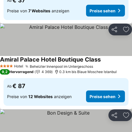
€ 37
Ab
Preise von
7 Websites
anzeigen
Preise sehen
Teilen
Zu
Amiral Palace Hotel Boutique Class
Preise sehen
Hotel
Beheizter Innenpool im Untergeschoss
Preise sehen
4 Sterne
9,2
Hervorragend
4 369
0.3 km bis Blaue Moschee Istanbul
€ 87
Ab
Preise von
12 Websites
anzeigen
Preise sehen
Teilen
Zu