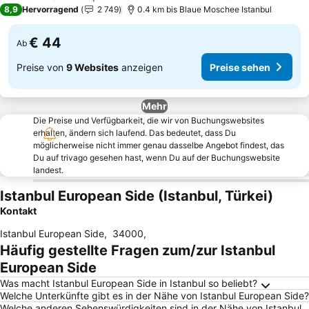
4 Sterne
8,9
Hervorragend
2 749
0.4 km bis Blaue Moschee Istanbul
€ 44
Ab
Preise von
9 Websites
anzeigen
Preise sehen
Mehr
Die Preise und Verfügbarkeit, die wir von Buchungswebsites
erhalten, ändern sich laufend. Das bedeutet, dass Du
möglicherweise nicht immer genau dasselbe Angebot findest, das
Du auf trivago gesehen hast, wenn Du auf der Buchungswebsite
landest.
Istanbul European Side (Istanbul, Türkei)
Kontakt
Istanbul European Side
,
34000
,
Häufig gestellte Fragen zum/zur Istanbul
European Side
Was macht Istanbul European Side in Istanbul so beliebt?
Welche Unterkünfte gibt es in der Nähe von Istanbul European Side?
Welche anderen Sehenswürdigkeiten sind in der Nähe von Istanbul