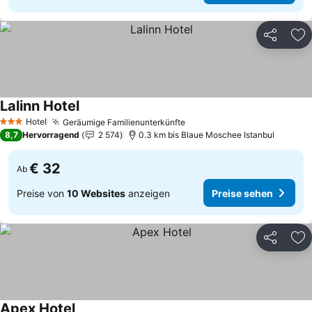
Teilen
Zu
Lalinn Hotel
Preise sehen
Hotel
Geräumige Familienunterkünfte
Preise sehen
3 Sterne
8,7
Hervorragend
2 574
0.3 km bis Blaue Moschee Istanbul
€ 32
Ab
Preise von
10 Websites
anzeigen
Preise sehen
Teilen
Zu
Apex Hotel