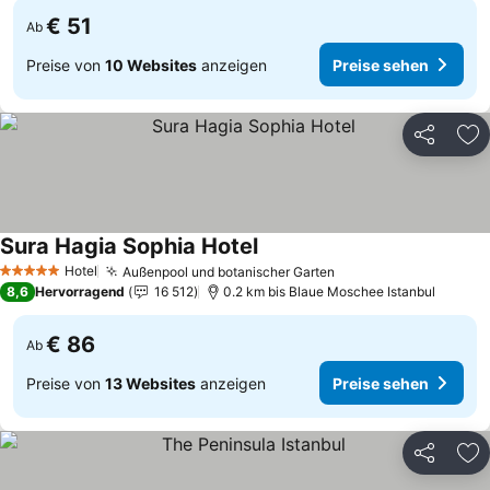
€ 51
Ab
Preise von
10 Websites
anzeigen
Preise sehen
Teilen
Zu
Sura Hagia Sophia Hotel
Preise sehen
Hotel
Außenpool und botanischer Garten
Preise sehen
5 Sterne
8,6
Hervorragend
16 512
0.2 km bis Blaue Moschee Istanbul
€ 86
Ab
Preise von
13 Websites
anzeigen
Preise sehen
Teilen
Zu