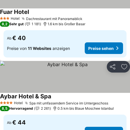
Fuar Hotel
Preise sehen
Hotel
Dachrestaurant mit Panoramablick
Preise sehen
3 Sterne
8,2
Sehr gut
1 181
1.6 km bis Großer Basar
€ 40
Ab
Preise von
11 Websites
anzeigen
Preise sehen
Teilen
Zu
Aybar Hotel & Spa
Preise sehen
Hotel
Spa mit umfassendem Service im Untergeschoss
Preise se
4 Sterne
8,5
Hervorragend
2 261
0.5 km bis Blaue Moschee Istanbul
€ 44
Ab