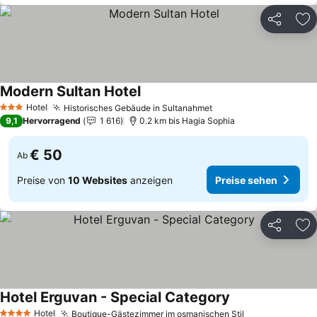
Teilen
Zu
Modern Sultan Hotel
Preise sehen
Hotel
Historisches Gebäude in Sultanahmet
Preise sehen
3 Sterne
9,1
Hervorragend
1 616
0.2 km bis Hagia Sophia
€ 50
Ab
Preise von
10 Websites
anzeigen
Preise sehen
Teilen
Zu
Hotel Erguvan - Special Category
Preise sehen
Hotel
Boutique-Gästezimmer im osmanischen Stil
Preise sehen