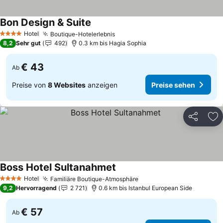
Bon Design & Suite
Preise sehen
Hotel
Boutique-Hotelerlebnis
Preise sehen
4 Sterne
8,2
Sehr gut
492
0.3 km bis Hagia Sophia
€ 43
Ab
Preise von
8 Websites
anzeigen
Preise sehen
Teilen
Zu
Boss Hotel Sultanahmet
Preise sehen
Hotel
Familiäre Boutique-Atmosphäre
Preise sehen
4 Sterne
9,2
Hervorragend
2 721
0.6 km bis Istanbul European Side
€ 57
Ab