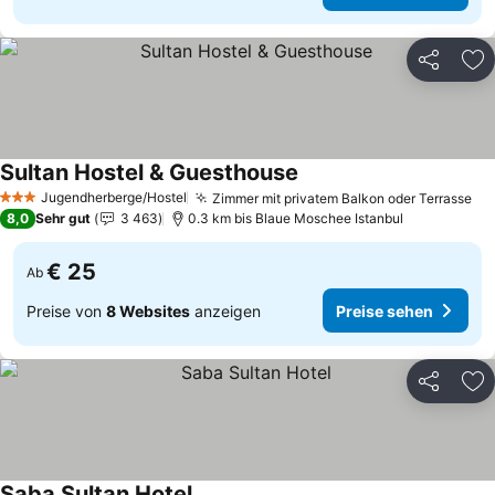
Teilen
Zu
Sultan Hostel & Guesthouse
Preise sehen
Jugendherberge/Hostel
Zimmer mit privatem Balkon oder Terrasse
Pr
3 Sterne
8,0
Sehr gut
3 463
0.3 km bis Blaue Moschee Istanbul
€ 25
Ab
Preise von
8 Websites
anzeigen
Preise sehen
Teilen
Zu
Saba Sultan Hotel