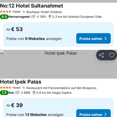
No:12 Hotel Sultanahmet
Preise sehen
Hotel
Boutique-Hotel-Erlebnis
Preise sehen
4 Sterne
9,0
Hervorragend
4 190
0.3 km bis Istanbul European Side
€ 53
Ab
Preise von
9 Websites
anzeigen
Preise sehen
Teilen
Zu
Hotel Ipek Palas
Preise sehen
Hotel
Restaurant mit Panoramablick auf den Bosporus
Preise seh
4 Sterne
7,5
Gut
3 688
0.6 km bis Hagia Sophia
€ 39
Ab
Preise von
13 Websites
anzeigen
Preise sehen