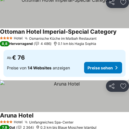
Teilen
Zu
Ottoman Hotel Imperial-Special Category
Preis
Hotel
Osmanische Küche im Matbah Restaurant
Preise sehen
4 Sterne
8,8
Hervorragend
4 486
0.1 km bis Hagia Sophia
€ 76
Ab
Preise von
14 Websites
anzeigen
Preise sehen
Teilen
Zu
Aruna Hotel
Preise sehen
Hotel
Umfangreiches Spa-Center
Preise sehen
4 Sterne
7,9
Gut
2 364
0.3 km bis Blaue Moschee Istanbul