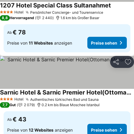
1207 Hotel Special Class Sultanahmet
Preise se
Hotel
Persönlicher Concierge- und Tourenservice
Preise sehen
4 Sterne
8,8
Hervorragend
2 440
1.6 km bis Großer Basar
€ 78
Ab
Preise von
11 Websites
anzeigen
Preise sehen
Teilen
Zu
Sarnic Hotel & Sarnic Premier Hotel(Ottoman Mansion)
Preise sehen
Hotel
Authentisches türkisches Bad und Sauna
Preise sehen
4 Sterne
7,7
Gut
2 079
0.2 km bis Blaue Moschee Istanbul
€ 43
Ab
Preise von
12 Websites
anzeigen
Preise sehen