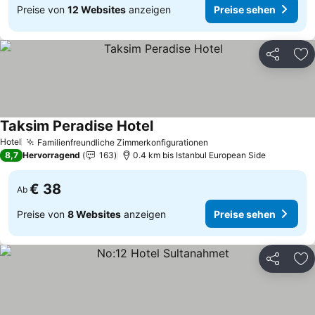
Preise von
12 Websites
anzeigen
Preise sehen
Teilen
Zu
Taksim Peradise Hotel
Preise sehen
Hotel
Familienfreundliche Zimmerkonfigurationen
Preise sehen
8,7
Hervorragend
163
0.4 km bis Istanbul European Side
€ 38
Ab
Preise von
8 Websites
anzeigen
Preise sehen
Teilen
Zu