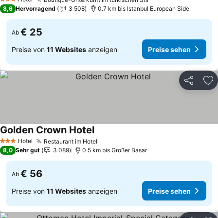
Preise sehen
3 Sterne
8,6
Hervorragend
3 508
0.7 km bis Istanbul European Side
€ 25
Ab
Preise von
11 Websites
anzeigen
Preise sehen
Teilen
Zu
Golden Crown Hotel
Preise sehen
Hotel
Restaurant im Hotel
Preise sehen
3 Sterne
8,0
Sehr gut
3 089
0.5 km bis Großer Basar
€ 56
Ab
Preise von
11 Websites
anzeigen
Preise sehen