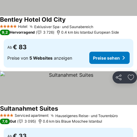
Bentley Hotel Old City
Preise sehen
Hotel
Exklusiver Spa- und Saunabereich
Preise sehen
5 Sterne
9,2
Hervorragend
3 726
0.4 km bis Istanbul European Side
€ 83
Ab
Preise von
5 Websites
anzeigen
Preise sehen
Teilen
Zu
Sultanahmet Suites
Preise sehen
Serviced apartment
Hauseigenes Reise- und Tourenbüro
Preise s
4 Sterne
7,6
Gut
3 095
0.6 km bis Blaue Moschee Istanbul
€ 33
Ab