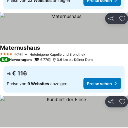
Preise von
22 Websites
anzeigen
Preise sehen
Teilen
Zu
Maternushaus
Preise sehen
Hotel
Hoteleigene Kapelle und Bibliothek
Preise sehen
4 Sterne
8,6
Hervorragend
6 779
0.6 km bis Kölner Dom
€ 116
Ab
Preise von
9 Websites
anzeigen
Preise sehen
Teilen
Zu