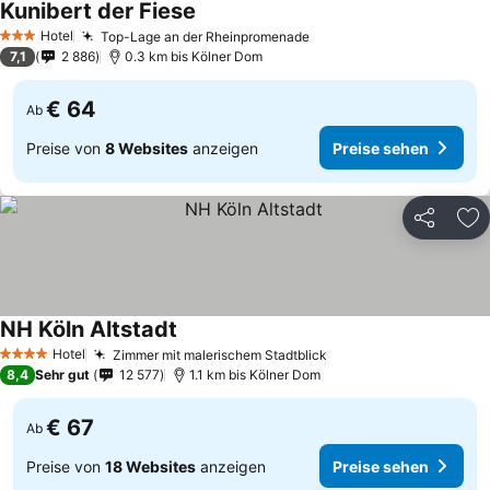
Kunibert der Fiese
Preise sehen
Hotel
Top-Lage an der Rheinpromenade
Preise sehen
3 Sterne
7,1
2 886
0.3 km bis Kölner Dom
€ 64
Ab
Preise von
8 Websites
anzeigen
Preise sehen
Teilen
Zu
NH Köln Altstadt
Preise sehen
Hotel
Zimmer mit malerischem Stadtblick
Preise sehen
4 Sterne
8,4
Sehr gut
12 577
1.1 km bis Kölner Dom
€ 67
Ab
Preise von
18 Websites
anzeigen
Preise sehen