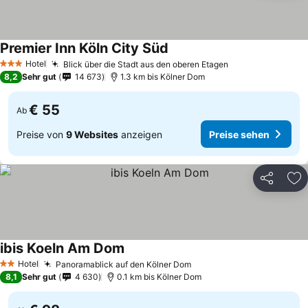
Premier Inn Köln City Süd
Preise sehen
Hotel
Blick über die Stadt aus den oberen Etagen
Preise sehen
3 Sterne
8,2
Sehr gut
14 673
1.3 km bis Kölner Dom
€ 55
Ab
Preise von
9 Websites
anzeigen
Preise sehen
Teilen
Zu
ibis Koeln Am Dom
Preise sehen
Hotel
Panoramablick auf den Kölner Dom
Preise sehen
2 Sterne
8,1
Sehr gut
4 630
0.1 km bis Kölner Dom