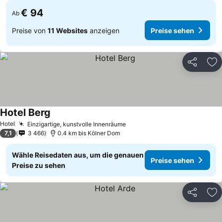
€ 94
Ab
Preise von
11 Websites
anzeigen
Preise sehen
Teilen
Zu
Hotel Berg
Preise sehen
Hotel
Einzigartige, kunstvolle Innenräume
Preise sehen
7,1
3 466
0.4 km bis Kölner Dom
Wähle Reisedaten aus, um die genauen
Preise sehen
Preise zu sehen
Teilen
Zu