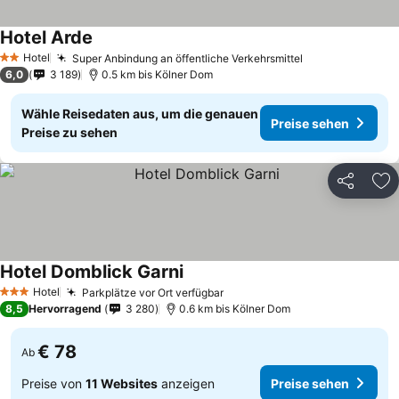
Hotel Arde
Preise sehen
Hotel
Super Anbindung an öffentliche Verkehrsmittel
Preise sehen
2 Sterne
6,0
3 189
0.5 km bis Kölner Dom
Wähle Reisedaten aus, um die genauen
Preise sehen
Preise zu sehen
Teilen
Zu
Hotel Domblick Garni
Preise sehen
Hotel
Parkplätze vor Ort verfügbar
Preise sehen
3 Sterne
8,5
Hervorragend
3 280
0.6 km bis Kölner Dom
€ 78
Ab
Preise von
11 Websites
anzeigen
Preise sehen