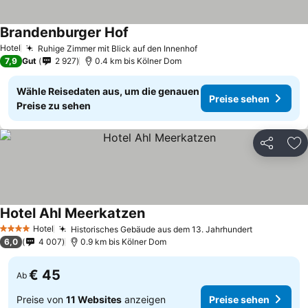
Brandenburger Hof
Preise sehen
Hotel
Ruhige Zimmer mit Blick auf den Innenhof
Preise sehen
7,9
Gut
2 927
0.4 km bis Kölner Dom
Wähle Reisedaten aus, um die genauen
Preise sehen
Preise zu sehen
Teilen
Zu
Hotel Ahl Meerkatzen
Preise sehen
Hotel
Historisches Gebäude aus dem 13. Jahrhundert
Preise seh
4 Sterne
6,0
4 007
0.9 km bis Kölner Dom
€ 45
Ab
Preise von
11 Websites
anzeigen
Preise sehen