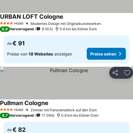
URBAN LOFT Cologne
Preise sehen
Hotel
Modernes Design mit Originalkunstwerken
Preise sehen
4 Sterne
8,8
Hervorragend
8 503
0.6 km bis Kölner Dom
€ 91
Ab
Preise von
18 Websites
anzeigen
Preise sehen
Teilen
Zu
Pullman Cologne
Preise sehen
Hotel
Zimmer mit Panoramablick auf den Dom
Preise sehen
4 Sterne
8,7
Hervorragend
11 064
0.9 km bis Kölner Dom
€ 82
Ab