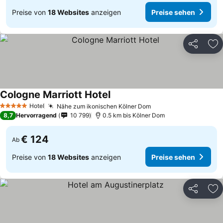
Preise von
18 Websites
anzeigen
Preise sehen
Teilen
Zu
Cologne Marriott Hotel
Preise sehen
Hotel
Nähe zum ikonischen Kölner Dom
Preise sehen
5 Sterne
8,7
Hervorragend
10 799
0.5 km bis Kölner Dom
€ 124
Ab
Preise von
18 Websites
anzeigen
Preise sehen
Teilen
Zu