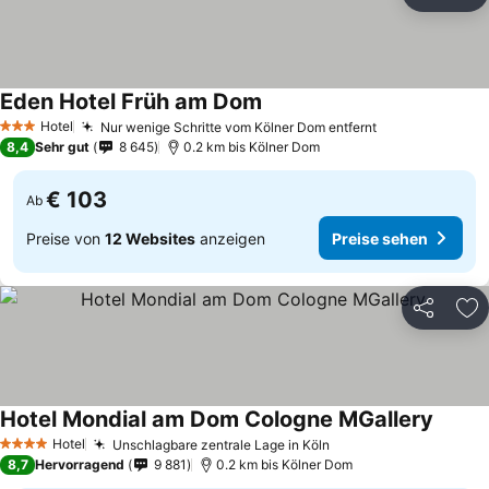
Teilen
Zu
Eden Hotel Früh am Dom
Preise sehen
Hotel
Nur wenige Schritte vom Kölner Dom entfernt
Preise sehen
3 Sterne
8,4
Sehr gut
8 645
0.2 km bis Kölner Dom
€ 103
Ab
Preise von
12 Websites
anzeigen
Preise sehen
Teilen
Zu
Hotel Mondial am Dom Cologne MGallery
Preise
Hotel
Unschlagbare zentrale Lage in Köln
Preise sehen
4 Sterne
8,7
Hervorragend
9 881
0.2 km bis Kölner Dom