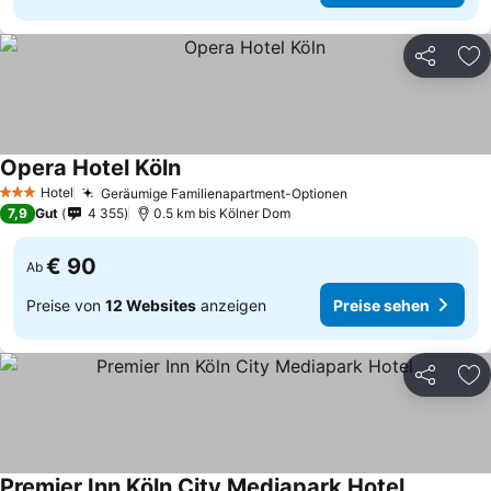
Teilen
Zu
Opera Hotel Köln
Preise sehen
Hotel
Geräumige Familienapartment-Optionen
Preise sehen
3 Sterne
7,9
Gut
4 355
0.5 km bis Kölner Dom
€ 90
Ab
Preise von
12 Websites
anzeigen
Preise sehen
Teilen
Zu
Premier Inn Köln City Mediapark Hotel