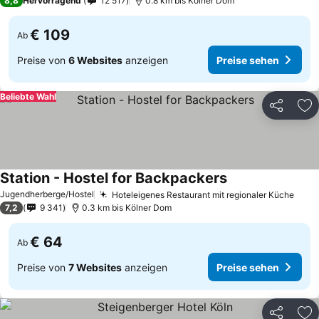
8,8
Hervorragend
12 517
0.8 km bis Kölner Dom
€ 109
Ab
Preise von
6 Websites
anzeigen
Preise sehen
Beliebte Wahl
Teilen
Zu
Station - Hostel for Backpackers
Preise sehen
Jugendherberge/Hostel
Hoteleigenes Restaurant mit regionaler Küche
Prei
7,2
9 341
0.3 km bis Kölner Dom
€ 64
Ab
Preise von
7 Websites
anzeigen
Preise sehen