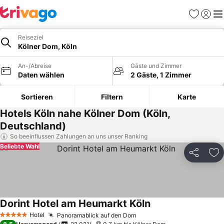
Favoriten
Einlog
Me
Reiseziel
Kölner Dom, Köln
An-/Abreise
Gäste und Zimmer
Daten wählen
2 Gäste, 1 Zimmer
Sortieren
Filtern
Karte
Hotels Köln nahe Kölner Dom (Köln,
Deutschland)
So beeinflussen Zahlungen an uns unser Ranking
Beliebte Wahl
Teilen
Zu
Dorint Hotel am Heumarkt Köln
Preise sehen
Hotel
Panoramablick auf den Dom
Preise sehen
5 Sterne