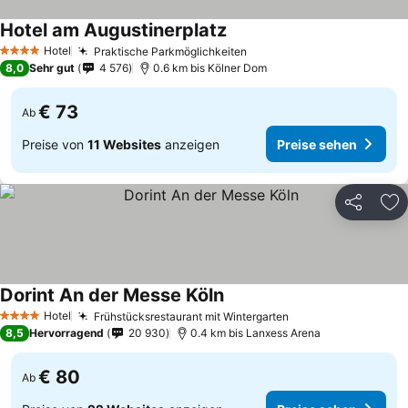
Hotel am Augustinerplatz
Preise sehen
Hotel
Praktische Parkmöglichkeiten
Preise sehen
4 Sterne
8,0
Sehr gut
4 576
0.6 km bis Kölner Dom
€ 73
Ab
Preise von
11 Websites
anzeigen
Preise sehen
Teilen
Zu
Dorint An der Messe Köln
Preise sehen
Hotel
Frühstücksrestaurant mit Wintergarten
Preise sehen
4 Sterne
8,5
Hervorragend
20 930
0.4 km bis Lanxess Arena
€ 80
Ab