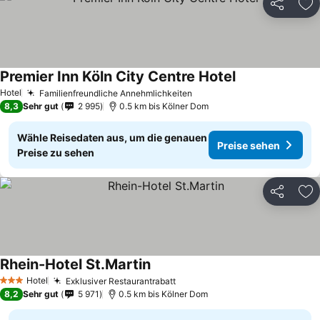
Teilen
Zu
Premier Inn Köln City Centre Hotel
Preise sehen
Hotel
Familienfreundliche Annehmlichkeiten
Preise sehen
8,3
Sehr gut
2 995
0.5 km bis Kölner Dom
Wähle Reisedaten aus, um die genauen
Preise sehen
Preise zu sehen
Teilen
Zu
Rhein-Hotel St.Martin
Preise sehen
Hotel
Exklusiver Restaurantrabatt
Preise sehen
3 Sterne
8,2
Sehr gut
5 971
0.5 km bis Kölner Dom