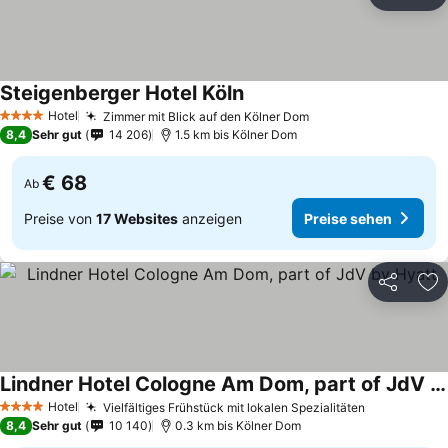
Teilen
Zu
Steigenberger Hotel Köln
Preise sehen
Hotel
Zimmer mit Blick auf den Kölner Dom
Preise sehen
4 Sterne
8,4
Sehr gut
14 206
1.5 km bis Kölner Dom
€ 68
Ab
Preise von
17 Websites
anzeigen
Preise sehen
Teilen
Zu
Lindner Hotel Cologne Am Dom, part of JdV by Hyatt
Preise sehen
Hotel
Vielfältiges Frühstück mit lokalen Spezialitäten
Preise seh
4 Sterne
8,4
Sehr gut
10 140
0.3 km bis Kölner Dom