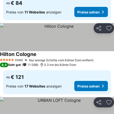
€ 84
Ab
Preise von
11 Websites
anzeigen
Preise sehen
Teilen
Zu
Hilton Cologne
Preise sehen
Hotel
Nur wenige Schritte vom Kölner Dom entfernt
Preise seh
5 Sterne
8,4
Sehr gut
11 068
0.3 km bis Kölner Dom
€ 121
Ab
Preise von
17 Websites
anzeigen
Preise sehen
Teilen
Zu