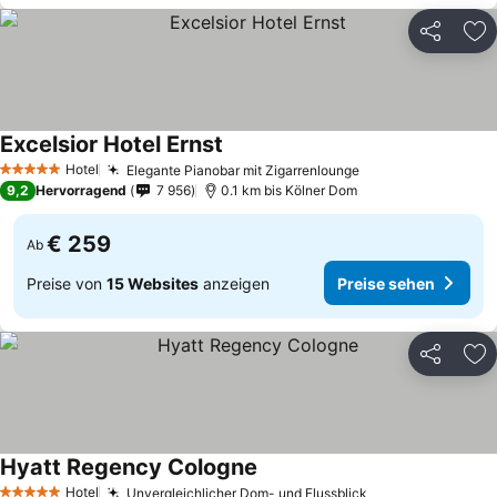
Teilen
Zu
Excelsior Hotel Ernst
Preise sehen
Hotel
Elegante Pianobar mit Zigarrenlounge
Preise sehen
5 Sterne
9,2
Hervorragend
7 956
0.1 km bis Kölner Dom
€ 259
Ab
Preise von
15 Websites
anzeigen
Preise sehen
Teilen
Zu
Hyatt Regency Cologne
Preise sehen
Hotel
Unvergleichlicher Dom- und Flussblick
Preise sehen