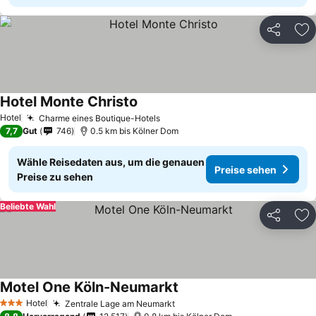
Teilen
Zu
Hotel Monte Christo
Preise sehen
Hotel
Charme eines Boutique-Hotels
Preise sehen
7,7
Gut
746
0.5 km bis Kölner Dom
Wähle Reisedaten aus, um die genauen
Preise sehen
Preise zu sehen
Beliebte Wahl
Teilen
Zu
Motel One Köln-Neumarkt
Preise sehen
Hotel
Zentrale Lage am Neumarkt
Preise sehen
3 Sterne