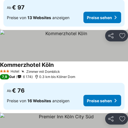
€ 97
Ab
Preise von
13 Websites
anzeigen
Preise sehen
Teilen
Zu
Kommerzhotel Köln
Preise sehen
Hotel
Zimmer mit Domblick
Preise sehen
3 Sterne
7,9
Gut
6 174
0.3 km bis Kölner Dom
€ 76
Ab
Preise von
16 Websites
anzeigen
Preise sehen
Teilen
Zu