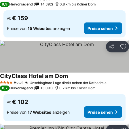
5 Sterne
8,9
Hervorragend
14 392
0.8 km bis Kölner Dom
€ 159
Ab
Preise von
15 Websites
anzeigen
Preise sehen
Teilen
Zu
CityClass Hotel am Dom
Preise sehen
Hotel
Unschlagbare Lage direkt neben der Kathedrale
Preise se
4 Sterne
8,7
Hervorragend
13 091
0.2 km bis Kölner Dom
€ 102
Ab
Preise von
17 Websites
anzeigen
Preise sehen